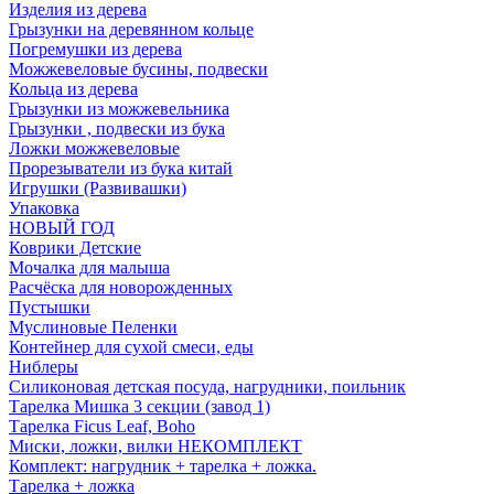
Изделия из дерева
Грызунки на деревянном кольце
Погремушки из дерева
Можжевеловые бусины, подвески
Кольца из дерева
Грызунки из можжевельника
Грызунки , подвески из бука
Ложки можжевеловые
Прорезыватели из бука китай
Игрушки (Развивашки)
Упаковка
НОВЫЙ ГОД
Коврики Детские
Мочалка для малыша
Расчёска для новорожденных
Пустышки
Муслиновые Пеленки
Контейнер для сухой смеси, еды
Ниблеры
Силиконовая детская посуда, нагрудники, поильник
Тарелка Мишка 3 секции (завод 1)
Тарелка Ficus Leaf, Boho
Миски, ложки, вилки НЕКОМПЛЕКТ
Комплект: нагрудник + тарелка + ложка.
Тарелка + ложка