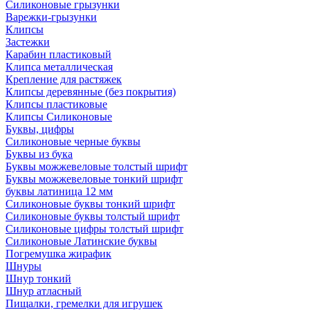
Силиконовые грызунки
Варежки-грызунки
Клипсы
Застежки
Карабин пластиковый
Клипса металлическая
Крепление для растяжек
Клипсы деревянные (без покрытия)
Клипсы пластиковые
Клипсы Силиконовые
Буквы, цифры
Силиконовые черные буквы
Буквы из бука
Буквы можжевеловые толстый шрифт
Буквы можжевеловые тонкий шрифт
буквы латиница 12 мм
Силиконовые буквы тонкий шрифт
Силиконовые буквы толстый шрифт
Силиконовые цифры толстый шрифт
Силиконовые Латинские буквы
Погремушка жирафик
Шнуры
Шнур тонкий
Шнур атласный
Пищалки, гремелки для игрушек