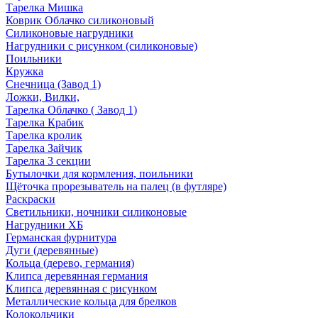
Тарелка Мишка
Коврик Облачко силиконовый
Силиконовые нагрудники
Нагрудники с рисунком (силиконовые)
Поильники
Кружка
Снечница (Завод 1)
Ложки, Вилки,
Тарелка Облачко ( Завод 1)
Тарелка Крабик
Тарелка кролик
Тарелка Зайчик
Тарелка 3 секции
Бутылочки для кормления, поильники
Щёточка прорезыватель на палец (в футляре)
Раскраски
Светильники, ночники силиконовые
Нагрудники ХБ
Германская фурнитура
Дуги (деревянные)
Кольца (дерево, германия)
Клипса деревянная германия
Клипса деревянная с рисунком
Металлические кольца для брелков
Колокольчики