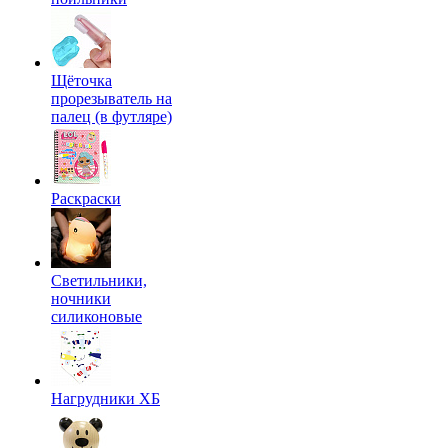
Щёточка
прорезыватель на
палец (в футляре)
Раскраски
Светильники,
ночники
силиконовые
Нагрудники ХБ