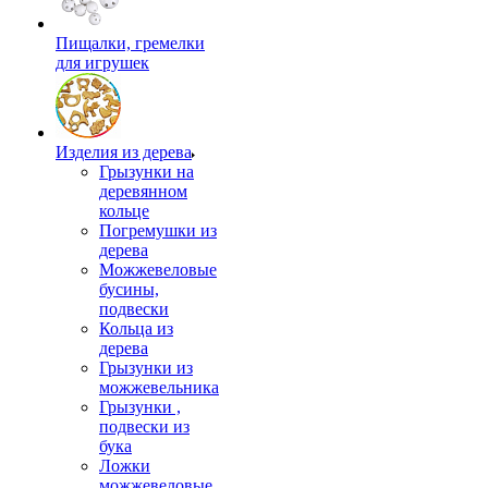
Пищалки, гремелки
для игрушек
Изделия из дерева
Грызунки на
деревянном
кольце
Погремушки из
дерева
Можжевеловые
бусины,
подвески
Кольца из
дерева
Грызунки из
можжевельника
Грызунки ,
подвески из
бука
Ложки
можжевеловые