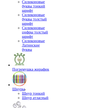
Силиконовые
буквы тонкий
шрифт
Силиконовые
буквы толстый
шрифт
Силиконовые
цифры толстый
шрифт
Силиконовые
Латинские
буквы
Погремушка жирафик
Шнуры
Шнур тонкий
Шнур атласный