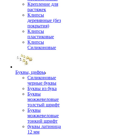
Крепление для
растяжек
Клипсы
деревянные (без
покрытия)
Клипсы
пластиковые
Клипсы
Силиконовые
Буквы, цифры
Силиконовые
черные буквы
Буквы из бука
Буквы
можжевеловые
толстый шрифт
Буквы
можжевеловые
тонкий шрифт
буквы латиница
12 мм