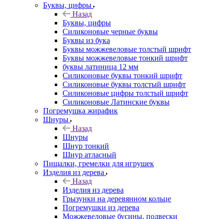
Буквы, цифры
Назад
Буквы, цифры
Силиконовые черные буквы
Буквы из бука
Буквы можжевеловые толстый шрифт
Буквы можжевеловые тонкий шрифт
буквы латиница 12 мм
Силиконовые буквы тонкий шрифт
Силиконовые буквы толстый шрифт
Силиконовые цифры толстый шрифт
Силиконовые Латинские буквы
Погремушка жирафик
Шнуры
Назад
Шнуры
Шнур тонкий
Шнур атласный
Пищалки, гремелки для игрушек
Изделия из дерева
Назад
Изделия из дерева
Грызунки на деревянном кольце
Погремушки из дерева
Можжевеловые бусины, подвески