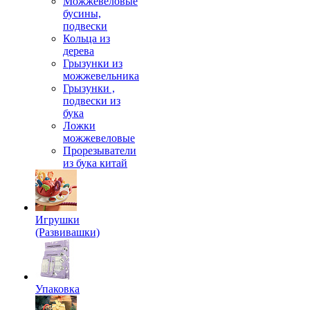
Можжевеловые
бусины,
подвески
Кольца из
дерева
Грызунки из
можжевельника
Грызунки ,
подвески из
бука
Ложки
можжевеловые
Прорезыватели
из бука китай
Игрушки
(Развивашки)
Упаковка