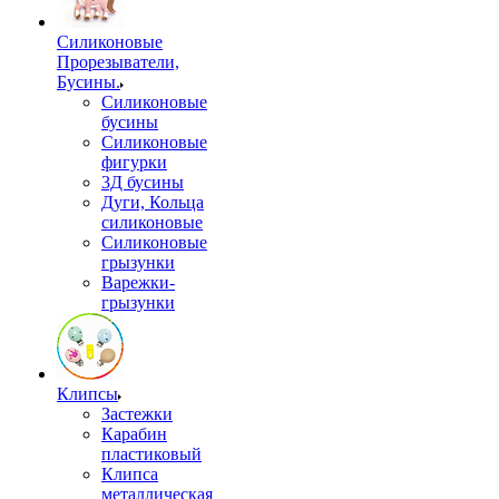
Силиконовые
Прорезыватели,
Бусины.
Силиконовые
бусины
Силиконовые
фигурки
3Д бусины
Дуги, Кольца
силиконовые
Силиконовые
грызунки
Варежки-
грызунки
Клипсы
Застежки
Карабин
пластиковый
Клипса
металлическая