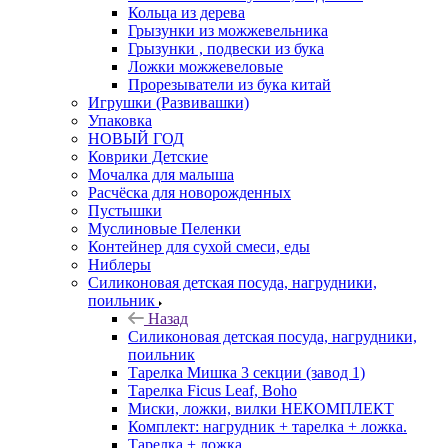
Кольца из дерева
Грызунки из можжевельника
Грызунки , подвески из бука
Ложки можжевеловые
Прорезыватели из бука китай
Игрушки (Развивашки)
Упаковка
НОВЫЙ ГОД
Коврики Детские
Мочалка для малыша
Расчёска для новорожденных
Пустышки
Муслиновые Пеленки
Контейнер для сухой смеси, еды
Ниблеры
Силиконовая детская посуда, нагрудники,
поильник
Назад
Силиконовая детская посуда, нагрудники,
поильник
Тарелка Мишка 3 секции (завод 1)
Тарелка Ficus Leaf, Boho
Миски, ложки, вилки НЕКОМПЛЕКТ
Комплект: нагрудник + тарелка + ложка.
Тарелка + ложка