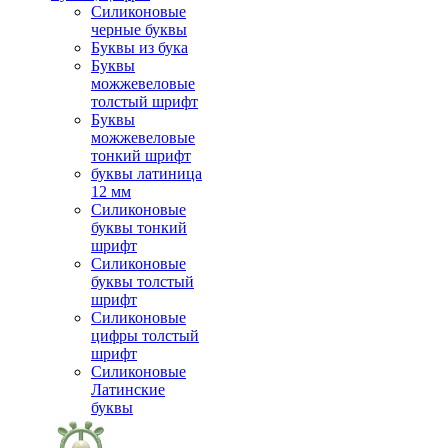
Силиконовые
черные буквы
Буквы из бука
Буквы
можжевеловые
толстый шрифт
Буквы
можжевеловые
тонкий шрифт
буквы латиница
12 мм
Силиконовые
буквы тонкий
шрифт
Силиконовые
буквы толстый
шрифт
Силиконовые
цифры толстый
шрифт
Силиконовые
Латинские
буквы