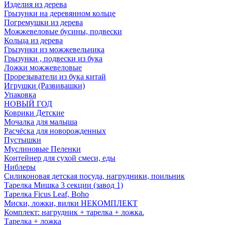
Изделия из дерева
Грызунки на деревянном кольце
Погремушки из дерева
Можжевеловые бусины, подвески
Кольца из дерева
Грызунки из можжевельника
Грызунки , подвески из бука
Ложки можжевеловые
Прорезыватели из бука китай
Игрушки (Развивашки)
Упаковка
НОВЫЙ ГОД
Коврики Детские
Мочалка для малыша
Расчёска для новорожденных
Пустышки
Муслиновые Пеленки
Контейнер для сухой смеси, еды
Ниблеры
Силиконовая детская посуда, нагрудники, поильник
Тарелка Мишка 3 секции (завод 1)
Тарелка Ficus Leaf, Boho
Миски, ложки, вилки НЕКОМПЛЕКТ
Комплект: нагрудник + тарелка + ложка.
Тарелка + ложка