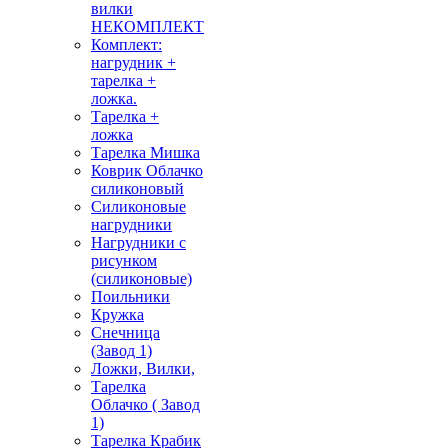
вилки
НЕКОМПЛЕКТ
Комплект:
нагрудник +
тарелка +
ложка.
Тарелка +
ложка
Тарелка Мишка
Коврик Облачко
силиконовый
Силиконовые
нагрудники
Нагрудники с
рисунком
(силиконовые)
Поильники
Кружка
Снечница
(Завод 1)
Ложки, Вилки,
Тарелка
Облачко ( Завод
1)
Тарелка Крабик