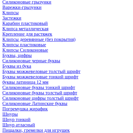
Силиконовые грызунки
Варежки-грызунки
Клипсы
Застежки
Карабин пластиковый
Клипса металлическая
Крепление для растяжек
Клипсы деревянные (без покрытия)
Клипсы пластиковые
Клипсы Силиконовые
Буквы, цифры
Силиконовые черные буквы
Буквы из бука
Буквы можжевеловые толстый шрифт
Буквы можжевеловые тонкий шрифт
буквы латиница 12 мм
Силиконовые буквы тонкий шрифт
Силиконовые буквы толстый шрифт
Силиконовые цифры толстый шрифт
Силиконовые Латинские буквы
Погремушка жирафик
Шнуры
Шнур тонкий
Шнур атласный
Пищалки, гремелки для игрушек