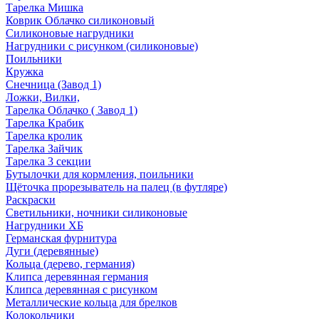
Тарелка Мишка
Коврик Облачко силиконовый
Силиконовые нагрудники
Нагрудники с рисунком (силиконовые)
Поильники
Кружка
Снечница (Завод 1)
Ложки, Вилки,
Тарелка Облачко ( Завод 1)
Тарелка Крабик
Тарелка кролик
Тарелка Зайчик
Тарелка 3 секции
Бутылочки для кормления, поильники
Щёточка прорезыватель на палец (в футляре)
Раскраски
Светильники, ночники силиконовые
Нагрудники ХБ
Германская фурнитура
Дуги (деревянные)
Кольца (дерево, германия)
Клипса деревянная германия
Клипса деревянная с рисунком
Металлические кольца для брелков
Колокольчики