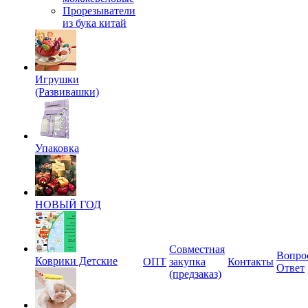
Прорезыватели
из бука китай
Игрушки
(Развивашки)
Упаковка
НОВЫЙ ГОД
Совместная
Вопро
Коврики Детские
ОПТ
закупка
Контакты
Ответ
(предзаказ)