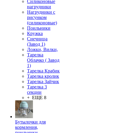
Силиконовые
нагрудники
Нагрудники с
рисунком
(силиконовые)
Поильники
Кружка
Снечница
(Завод 1)
Ложки, Вилки,
Тарелка
Облачко ( Завод
1)
Тарелка Крабик
Тарелка кролик
Тарелка Зайчик
Тарелка 3
секции
+ ЕЩЕ 8
Бутылочки для
кормления,
поильники