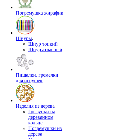
Погремушка жирафик
Шнуры
Шнур тонкий
Шнур атласный
Пищалки, гремелки
для игрушек
Изделия из дерева
Грызунки на
деревянном
кольце
Погремушки из
дерева