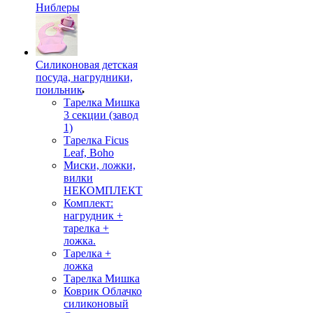
Ниблеры
Силиконовая детская
посуда, нагрудники,
поильник
Тарелка Мишка
3 секции (завод
1)
Тарелка Ficus
Leaf, Boho
Миски, ложки,
вилки
НЕКОМПЛЕКТ
Комплект:
нагрудник +
тарелка +
ложка.
Тарелка +
ложка
Тарелка Мишка
Коврик Облачко
силиконовый