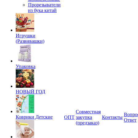
Прорезыватели
из бука китай
Игрушки
(Развивашки)
Упаковка
НОВЫЙ ГОД
Совместная
Вопро
Коврики Детские
ОПТ
закупка
Контакты
Ответ
(предзаказ)