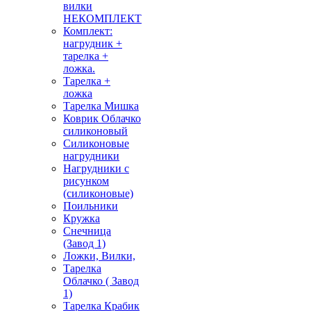
вилки
НЕКОМПЛЕКТ
Комплект:
нагрудник +
тарелка +
ложка.
Тарелка +
ложка
Тарелка Мишка
Коврик Облачко
силиконовый
Силиконовые
нагрудники
Нагрудники с
рисунком
(силиконовые)
Поильники
Кружка
Снечница
(Завод 1)
Ложки, Вилки,
Тарелка
Облачко ( Завод
1)
Тарелка Крабик