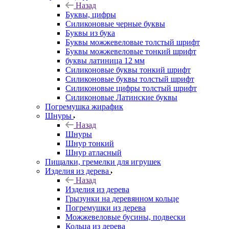
Назад
Буквы, цифры
Силиконовые черные буквы
Буквы из бука
Буквы можжевеловые толстый шрифт
Буквы можжевеловые тонкий шрифт
буквы латиница 12 мм
Силиконовые буквы тонкий шрифт
Силиконовые буквы толстый шрифт
Силиконовые цифры толстый шрифт
Силиконовые Латинские буквы
Погремушка жирафик
Шнуры
Назад
Шнуры
Шнур тонкий
Шнур атласный
Пищалки, гремелки для игрушек
Изделия из дерева
Назад
Изделия из дерева
Грызунки на деревянном кольце
Погремушки из дерева
Можжевеловые бусины, подвески
Кольца из дерева