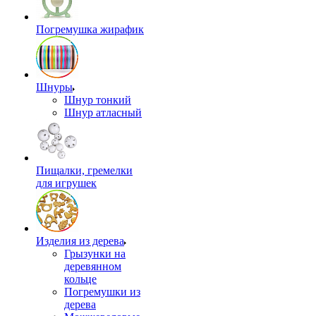
Погремушка жирафик
Шнуры
Шнур тонкий
Шнур атласный
Пищалки, гремелки
для игрушек
Изделия из дерева
Грызунки на
деревянном
кольце
Погремушки из
дерева