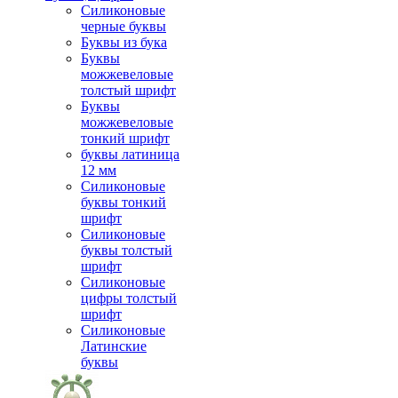
Силиконовые
черные буквы
Буквы из бука
Буквы
можжевеловые
толстый шрифт
Буквы
можжевеловые
тонкий шрифт
буквы латиница
12 мм
Силиконовые
буквы тонкий
шрифт
Силиконовые
буквы толстый
шрифт
Силиконовые
цифры толстый
шрифт
Силиконовые
Латинские
буквы