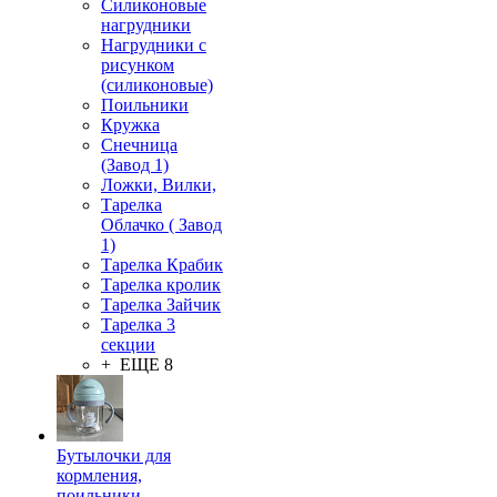
Силиконовые
нагрудники
Нагрудники с
рисунком
(силиконовые)
Поильники
Кружка
Снечница
(Завод 1)
Ложки, Вилки,
Тарелка
Облачко ( Завод
1)
Тарелка Крабик
Тарелка кролик
Тарелка Зайчик
Тарелка 3
секции
+ ЕЩЕ 8
Бутылочки для
кормления,
поильники