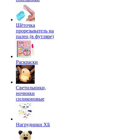
Щёточка
прорезыватель на
палец (в футляре)
Раскраски
Светильники,
ночники
силиконовые
Нагрудники ХБ