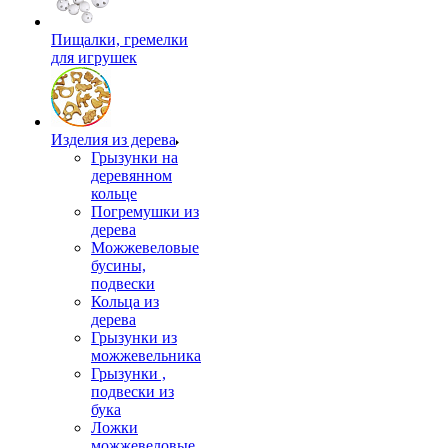
Пищалки, гремелки
для игрушек
Изделия из дерева
Грызунки на
деревянном
кольце
Погремушки из
дерева
Можжевеловые
бусины,
подвески
Кольца из
дерева
Грызунки из
можжевельника
Грызунки ,
подвески из
бука
Ложки
можжевеловые