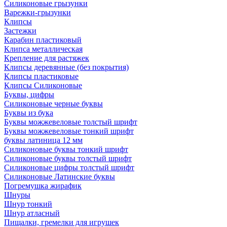
Силиконовые грызунки
Варежки-грызунки
Клипсы
Застежки
Карабин пластиковый
Клипса металлическая
Крепление для растяжек
Клипсы деревянные (без покрытия)
Клипсы пластиковые
Клипсы Силиконовые
Буквы, цифры
Силиконовые черные буквы
Буквы из бука
Буквы можжевеловые толстый шрифт
Буквы можжевеловые тонкий шрифт
буквы латиница 12 мм
Силиконовые буквы тонкий шрифт
Силиконовые буквы толстый шрифт
Силиконовые цифры толстый шрифт
Силиконовые Латинские буквы
Погремушка жирафик
Шнуры
Шнур тонкий
Шнур атласный
Пищалки, гремелки для игрушек