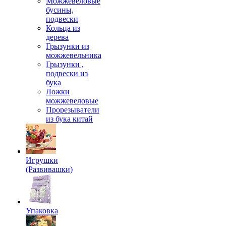
Можжевеловые
бусины,
подвески
Кольца из
дерева
Грызунки из
можжевельника
Грызунки ,
подвески из
бука
Ложки
можжевеловые
Прорезыватели
из бука китай
Игрушки
(Развивашки)
Упаковка