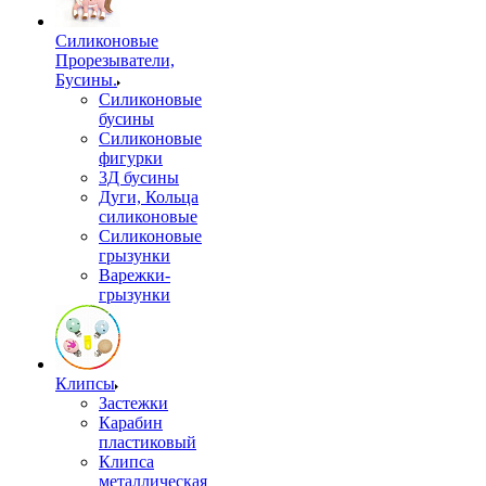
Силиконовые
Прорезыватели,
Бусины.
Силиконовые
бусины
Силиконовые
фигурки
3Д бусины
Дуги, Кольца
силиконовые
Силиконовые
грызунки
Варежки-
грызунки
Клипсы
Застежки
Карабин
пластиковый
Клипса
металлическая