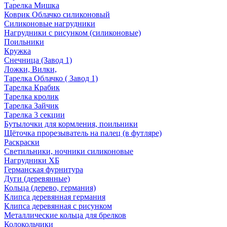
Тарелка Мишка
Коврик Облачко силиконовый
Силиконовые нагрудники
Нагрудники с рисунком (силиконовые)
Поильники
Кружка
Снечница (Завод 1)
Ложки, Вилки,
Тарелка Облачко ( Завод 1)
Тарелка Крабик
Тарелка кролик
Тарелка Зайчик
Тарелка 3 секции
Бутылочки для кормления, поильники
Щёточка прорезыватель на палец (в футляре)
Раскраски
Светильники, ночники силиконовые
Нагрудники ХБ
Германская фурнитура
Дуги (деревянные)
Кольца (дерево, германия)
Клипса деревянная германия
Клипса деревянная с рисунком
Металлические кольца для брелков
Колокольчики