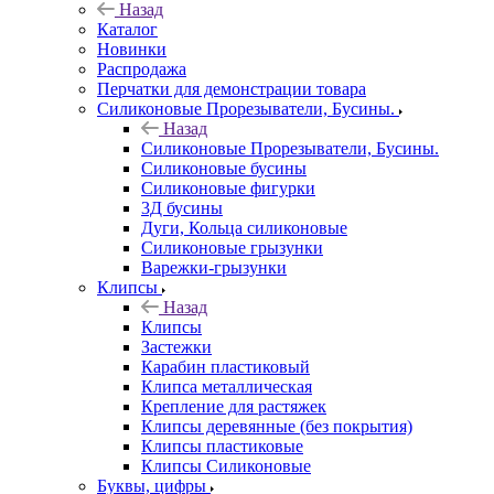
Назад
Каталог
Новинки
Распродажа
Перчатки для демонстрации товара
Силиконовые Прорезыватели, Бусины.
Назад
Силиконовые Прорезыватели, Бусины.
Силиконовые бусины
Силиконовые фигурки
3Д бусины
Дуги, Кольца силиконовые
Силиконовые грызунки
Варежки-грызунки
Клипсы
Назад
Клипсы
Застежки
Карабин пластиковый
Клипса металлическая
Крепление для растяжек
Клипсы деревянные (без покрытия)
Клипсы пластиковые
Клипсы Силиконовые
Буквы, цифры