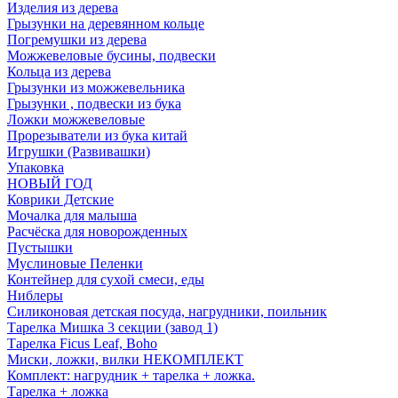
Изделия из дерева
Грызунки на деревянном кольце
Погремушки из дерева
Можжевеловые бусины, подвески
Кольца из дерева
Грызунки из можжевельника
Грызунки , подвески из бука
Ложки можжевеловые
Прорезыватели из бука китай
Игрушки (Развивашки)
Упаковка
НОВЫЙ ГОД
Коврики Детские
Мочалка для малыша
Расчёска для новорожденных
Пустышки
Муслиновые Пеленки
Контейнер для сухой смеси, еды
Ниблеры
Силиконовая детская посуда, нагрудники, поильник
Тарелка Мишка 3 секции (завод 1)
Тарелка Ficus Leaf, Boho
Миски, ложки, вилки НЕКОМПЛЕКТ
Комплект: нагрудник + тарелка + ложка.
Тарелка + ложка