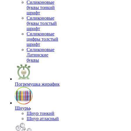
Силиконовые
буквы тонкий
шрифт
Силиконовые
буквы толстый
шрифт
Силиконовые
цифры толстый
шрифт
Силиконовые
Латинские
буквы
Погремушка жирафик
Шнуры
Шнур тонкий
Шнур атласный