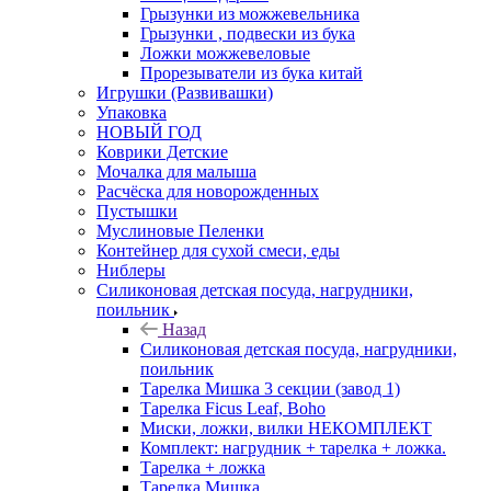
Грызунки из можжевельника
Грызунки , подвески из бука
Ложки можжевеловые
Прорезыватели из бука китай
Игрушки (Развивашки)
Упаковка
НОВЫЙ ГОД
Коврики Детские
Мочалка для малыша
Расчёска для новорожденных
Пустышки
Муслиновые Пеленки
Контейнер для сухой смеси, еды
Ниблеры
Силиконовая детская посуда, нагрудники,
поильник
Назад
Силиконовая детская посуда, нагрудники,
поильник
Тарелка Мишка 3 секции (завод 1)
Тарелка Ficus Leaf, Boho
Миски, ложки, вилки НЕКОМПЛЕКТ
Комплект: нагрудник + тарелка + ложка.
Тарелка + ложка
Тарелка Мишка