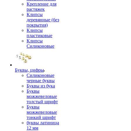
Крепление для
растяжек
Клипсы
деревянные (без
покрытия)
Клипсы
пластиковые
Клипсы
Силиконовые
Буквы, цифры
Силиконовые
черные буквы
Буквы из бука
Буквы
можжевеловые
толстый шрифт
Буквы
можжевеловые
тонкий шрифт
буквы латиница
12 мм