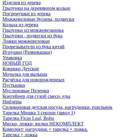
Изделия из дерева
Грызунки на деревянном кольце
Погремушки из дерева
Можжевеловые бусины, подвески
Кольца из дерева
Грызунки из можжевельника
Грызунки , подвески из бука
Ложки можжевеловые
Прорезыватели из бука китай
Игрушки (Развивашки)
Упаковка
НОВЫЙ ГОД
Коврики Детские
Мочалка для малыша
Расчёска для новорожденных
Пустышки
Муслиновые Пеленки
Контейнер для сухой смеси, еды
Ниблеры
Силиконовая детская посуда, нагрудники, поильник
Тарелка Мишка 3 секции (завод 1)
Тарелка Ficus Leaf, Boho
Миски, ложки, вилки НЕКОМПЛЕКТ
Комплект: нагрудник + тарелка + ложка.
Тарелка + ложка