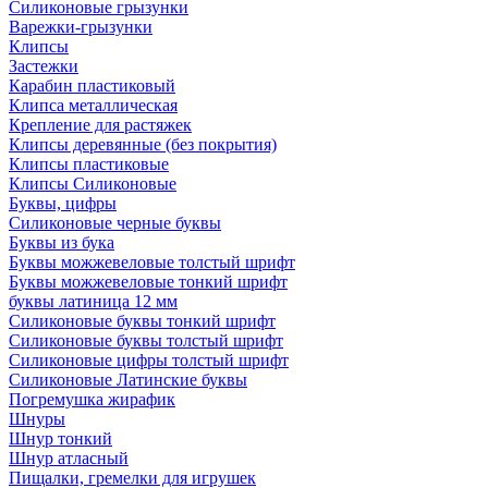
Силиконовые грызунки
Варежки-грызунки
Клипсы
Застежки
Карабин пластиковый
Клипса металлическая
Крепление для растяжек
Клипсы деревянные (без покрытия)
Клипсы пластиковые
Клипсы Силиконовые
Буквы, цифры
Силиконовые черные буквы
Буквы из бука
Буквы можжевеловые толстый шрифт
Буквы можжевеловые тонкий шрифт
буквы латиница 12 мм
Силиконовые буквы тонкий шрифт
Силиконовые буквы толстый шрифт
Силиконовые цифры толстый шрифт
Силиконовые Латинские буквы
Погремушка жирафик
Шнуры
Шнур тонкий
Шнур атласный
Пищалки, гремелки для игрушек