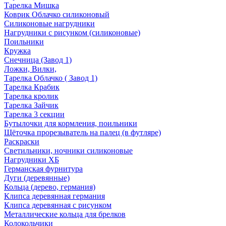
Тарелка Мишка
Коврик Облачко силиконовый
Силиконовые нагрудники
Нагрудники с рисунком (силиконовые)
Поильники
Кружка
Снечница (Завод 1)
Ложки, Вилки,
Тарелка Облачко ( Завод 1)
Тарелка Крабик
Тарелка кролик
Тарелка Зайчик
Тарелка 3 секции
Бутылочки для кормления, поильники
Щёточка прорезыватель на палец (в футляре)
Раскраски
Светильники, ночники силиконовые
Нагрудники ХБ
Германская фурнитура
Дуги (деревянные)
Кольца (дерево, германия)
Клипса деревянная германия
Клипса деревянная с рисунком
Металлические кольца для брелков
Колокольчики