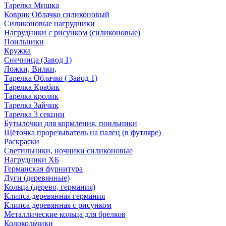
Тарелка Мишка
Коврик Облачко силиконовый
Силиконовые нагрудники
Нагрудники с рисунком (силиконовые)
Поильники
Кружка
Снечница (Завод 1)
Ложки, Вилки,
Тарелка Облачко ( Завод 1)
Тарелка Крабик
Тарелка кролик
Тарелка Зайчик
Тарелка 3 секции
Бутылочки для кормления, поильники
Щёточка прорезыватель на палец (в футляре)
Раскраски
Светильники, ночники силиконовые
Нагрудники ХБ
Германская фурнитура
Дуги (деревянные)
Кольца (дерево, германия)
Клипса деревянная германия
Клипса деревянная с рисунком
Металлические кольца для брелков
Колокольчики