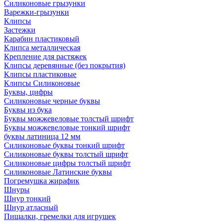
Силиконовые грызунки
Варежки-грызунки
Клипсы
Застежки
Карабин пластиковый
Клипса металлическая
Крепление для растяжек
Клипсы деревянные (без покрытия)
Клипсы пластиковые
Клипсы Силиконовые
Буквы, цифры
Силиконовые черные буквы
Буквы из бука
Буквы можжевеловые толстый шрифт
Буквы можжевеловые тонкий шрифт
буквы латиница 12 мм
Силиконовые буквы тонкий шрифт
Силиконовые буквы толстый шрифт
Силиконовые цифры толстый шрифт
Силиконовые Латинские буквы
Погремушка жирафик
Шнуры
Шнур тонкий
Шнур атласный
Пищалки, гремелки для игрушек