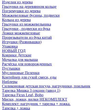
Изделия из дерева
Грызунки на деревянном кольце
Погремушки из дерева
Можжевеловые бусины, подвески
Кольца из дерева
Грызунки из можжевельника
Грызунки , подвески из бука
Ложки можжевеловые
Прорезыватели из бука китай
Игрушки (Развивашки)
Упаковка
НОВЫЙ ГОД
Коврики Детские
Мочалка для малыша
Расчёска для новорожденных
Пустышки
Муслиновые Пеленки
Контейнер для сухой смеси, еды
Ниблеры
Силиконовая детская посуда, нагрудники, поильник
Тарелка Мишка 3 секции (завод 1)
Тарелка Ficus Leaf, Boho
Миски, ложки, вилки НЕКОМПЛЕКТ
Комплект: нагрудник + тарелка + ложка.
Тарелка + ложка