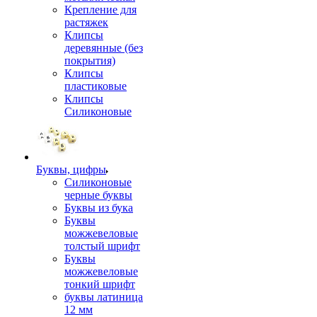
Крепление для
растяжек
Клипсы
деревянные (без
покрытия)
Клипсы
пластиковые
Клипсы
Силиконовые
Буквы, цифры
Силиконовые
черные буквы
Буквы из бука
Буквы
можжевеловые
толстый шрифт
Буквы
можжевеловые
тонкий шрифт
буквы латиница
12 мм