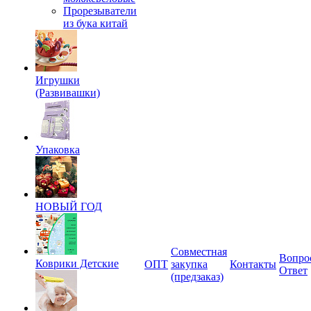
Прорезыватели
из бука китай
Игрушки
(Развивашки)
Упаковка
НОВЫЙ ГОД
Совместная
Вопро
Коврики Детские
ОПТ
закупка
Контакты
Ответ
(предзаказ)