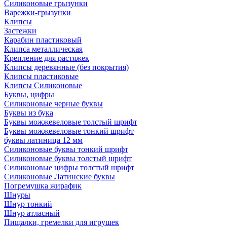
Силиконовые грызунки
Варежки-грызунки
Клипсы
Застежки
Карабин пластиковый
Клипса металлическая
Крепление для растяжек
Клипсы деревянные (без покрытия)
Клипсы пластиковые
Клипсы Силиконовые
Буквы, цифры
Силиконовые черные буквы
Буквы из бука
Буквы можжевеловые толстый шрифт
Буквы можжевеловые тонкий шрифт
буквы латиница 12 мм
Силиконовые буквы тонкий шрифт
Силиконовые буквы толстый шрифт
Силиконовые цифры толстый шрифт
Силиконовые Латинские буквы
Погремушка жирафик
Шнуры
Шнур тонкий
Шнур атласный
Пищалки, гремелки для игрушек