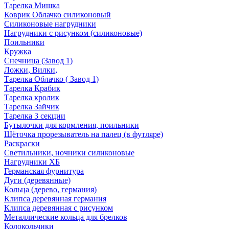
Тарелка Мишка
Коврик Облачко силиконовый
Силиконовые нагрудники
Нагрудники с рисунком (силиконовые)
Поильники
Кружка
Снечница (Завод 1)
Ложки, Вилки,
Тарелка Облачко ( Завод 1)
Тарелка Крабик
Тарелка кролик
Тарелка Зайчик
Тарелка 3 секции
Бутылочки для кормления, поильники
Щёточка прорезыватель на палец (в футляре)
Раскраски
Светильники, ночники силиконовые
Нагрудники ХБ
Германская фурнитура
Дуги (деревянные)
Кольца (дерево, германия)
Клипса деревянная германия
Клипса деревянная с рисунком
Металлические кольца для брелков
Колокольчики