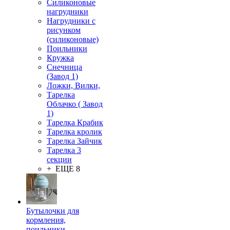
Силиконовые
нагрудники
Нагрудники с
рисунком
(силиконовые)
Поильники
Кружка
Снечница
(Завод 1)
Ложки, Вилки,
Тарелка
Облачко ( Завод
1)
Тарелка Крабик
Тарелка кролик
Тарелка Зайчик
Тарелка 3
секции
+ ЕЩЕ 8
Бутылочки для
кормления,
поильники