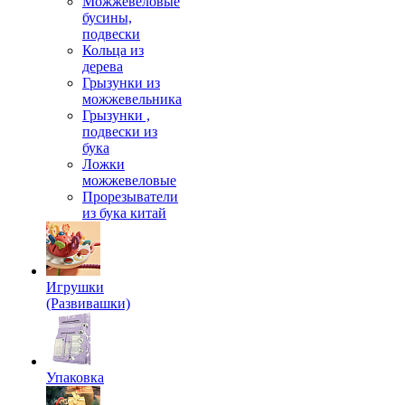
Можжевеловые
бусины,
подвески
Кольца из
дерева
Грызунки из
можжевельника
Грызунки ,
подвески из
бука
Ложки
можжевеловые
Прорезыватели
из бука китай
Игрушки
(Развивашки)
Упаковка