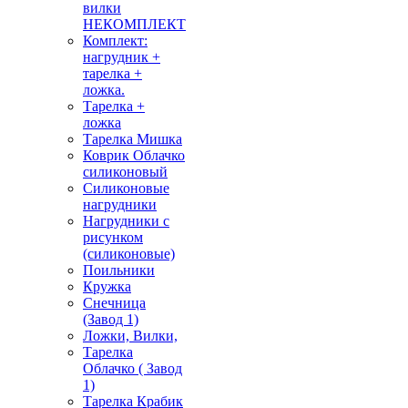
вилки
НЕКОМПЛЕКТ
Комплект:
нагрудник +
тарелка +
ложка.
Тарелка +
ложка
Тарелка Мишка
Коврик Облачко
силиконовый
Силиконовые
нагрудники
Нагрудники с
рисунком
(силиконовые)
Поильники
Кружка
Снечница
(Завод 1)
Ложки, Вилки,
Тарелка
Облачко ( Завод
1)
Тарелка Крабик