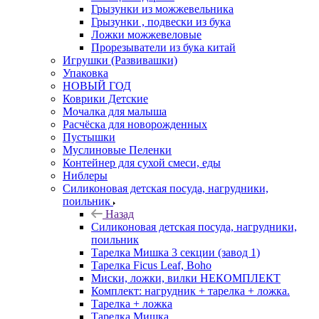
Грызунки из можжевельника
Грызунки , подвески из бука
Ложки можжевеловые
Прорезыватели из бука китай
Игрушки (Развивашки)
Упаковка
НОВЫЙ ГОД
Коврики Детские
Мочалка для малыша
Расчёска для новорожденных
Пустышки
Муслиновые Пеленки
Контейнер для сухой смеси, еды
Ниблеры
Силиконовая детская посуда, нагрудники,
поильник
Назад
Силиконовая детская посуда, нагрудники,
поильник
Тарелка Мишка 3 секции (завод 1)
Тарелка Ficus Leaf, Boho
Миски, ложки, вилки НЕКОМПЛЕКТ
Комплект: нагрудник + тарелка + ложка.
Тарелка + ложка
Тарелка Мишка