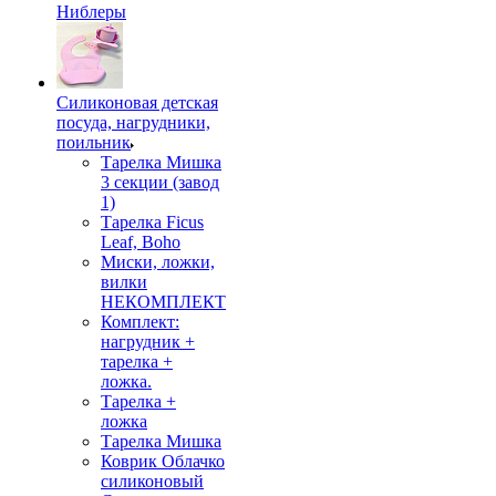
Ниблеры
Силиконовая детская
посуда, нагрудники,
поильник
Тарелка Мишка
3 секции (завод
1)
Тарелка Ficus
Leaf, Boho
Миски, ложки,
вилки
НЕКОМПЛЕКТ
Комплект:
нагрудник +
тарелка +
ложка.
Тарелка +
ложка
Тарелка Мишка
Коврик Облачко
силиконовый