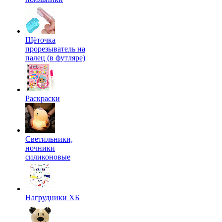
Щёточка
прорезыватель на
палец (в футляре)
Раскраски
Светильники,
ночники
силиконовые
Нагрудники ХБ