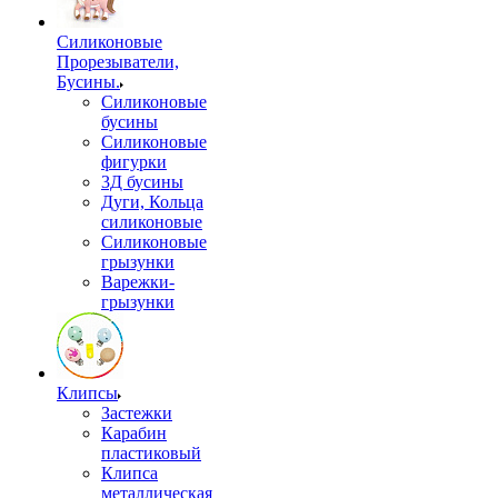
Силиконовые
Прорезыватели,
Бусины.
Силиконовые
бусины
Силиконовые
фигурки
3Д бусины
Дуги, Кольца
силиконовые
Силиконовые
грызунки
Варежки-
грызунки
Клипсы
Застежки
Карабин
пластиковый
Клипса
металлическая