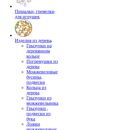
Пищалки, гремелки
для игрушек
Изделия из дерева
Грызунки на
деревянном
кольце
Погремушки из
дерева
Можжевеловые
бусины,
подвески
Кольца из
дерева
Грызунки из
можжевельника
Грызунки ,
подвески из
бука
Ложки
можжевеловые