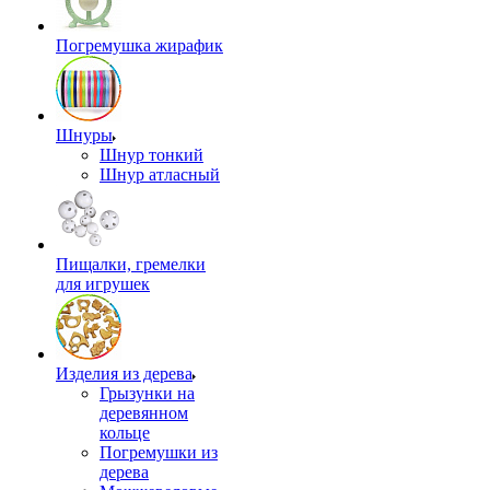
Погремушка жирафик
Шнуры
Шнур тонкий
Шнур атласный
Пищалки, гремелки
для игрушек
Изделия из дерева
Грызунки на
деревянном
кольце
Погремушки из
дерева