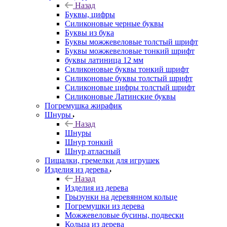
Назад
Буквы, цифры
Силиконовые черные буквы
Буквы из бука
Буквы можжевеловые толстый шрифт
Буквы можжевеловые тонкий шрифт
буквы латиница 12 мм
Силиконовые буквы тонкий шрифт
Силиконовые буквы толстый шрифт
Силиконовые цифры толстый шрифт
Силиконовые Латинские буквы
Погремушка жирафик
Шнуры
Назад
Шнуры
Шнур тонкий
Шнур атласный
Пищалки, гремелки для игрушек
Изделия из дерева
Назад
Изделия из дерева
Грызунки на деревянном кольце
Погремушки из дерева
Можжевеловые бусины, подвески
Кольца из дерева