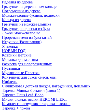
Изделия из дерева
Грызунки на деревянном кольце
Погремушки из дерева
Можжевеловые бусины, подвески
Кольца из дерева
Грызунки из можжевельника
Грызунки , подвески из бука
Ложки можжевеловые
Прорезыватели из бука китай
Игрушки (Развивашки)
Упаковка
НОВЫЙ ГОД
Коврики Детские
Мочалка для малыша
Расчёска для новорожденных
Пустышки
Муслиновые Пеленки
Контейнер для сухой смеси, еды
Ниблеры
Силиконовая детская посуда, нагрудники, поильник
Тарелка Мишка 3 секции (завод 1)
Тарелка Ficus Leaf, Boho
Миски, ложки, вилки НЕКОМПЛЕКТ
Комплект: нагрудник + тарелка + ложка.
Тарелка + ложка