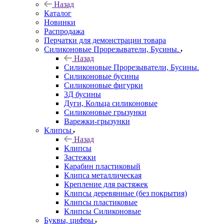
Назад
Каталог
Новинки
Распродажа
Перчатки для демонстрации товара
Силиконовые Прорезыватели, Бусины.
Назад
Силиконовые Прорезыватели, Бусины.
Силиконовые бусины
Силиконовые фигурки
3Д бусины
Дуги, Кольца силиконовые
Силиконовые грызунки
Варежки-грызунки
Клипсы
Назад
Клипсы
Застежки
Карабин пластиковый
Клипса металлическая
Крепление для растяжек
Клипсы деревянные (без покрытия)
Клипсы пластиковые
Клипсы Силиконовые
Буквы, цифры