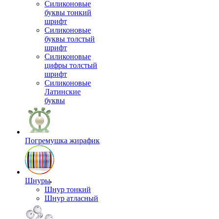
Силиконовые
буквы тонкий
шрифт
Силиконовые
буквы толстый
шрифт
Силиконовые
цифры толстый
шрифт
Силиконовые
Латинские
буквы
Погремушка жирафик
Шнуры
Шнур тонкий
Шнур атласный