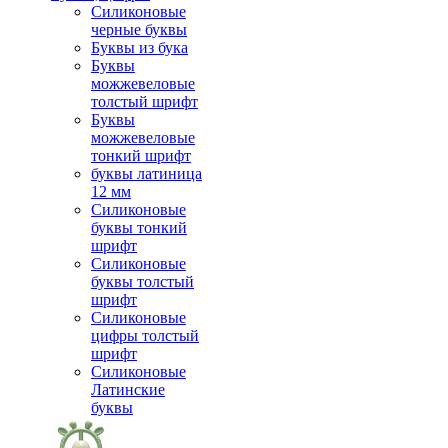
Силиконовые
черные буквы
Буквы из бука
Буквы
можжевеловые
толстый шрифт
Буквы
можжевеловые
тонкий шрифт
буквы латиница
12 мм
Силиконовые
буквы тонкий
шрифт
Силиконовые
буквы толстый
шрифт
Силиконовые
цифры толстый
шрифт
Силиконовые
Латинские
буквы