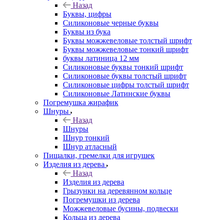
Назад
Буквы, цифры
Силиконовые черные буквы
Буквы из бука
Буквы можжевеловые толстый шрифт
Буквы можжевеловые тонкий шрифт
буквы латиница 12 мм
Силиконовые буквы тонкий шрифт
Силиконовые буквы толстый шрифт
Силиконовые цифры толстый шрифт
Силиконовые Латинские буквы
Погремушка жирафик
Шнуры
Назад
Шнуры
Шнур тонкий
Шнур атласный
Пищалки, гремелки для игрушек
Изделия из дерева
Назад
Изделия из дерева
Грызунки на деревянном кольце
Погремушки из дерева
Можжевеловые бусины, подвески
Кольца из дерева