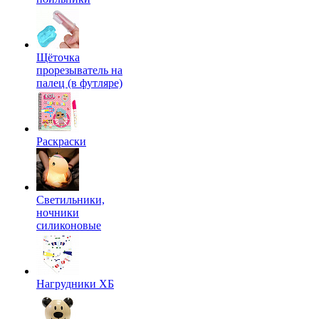
Щёточка
прорезыватель на
палец (в футляре)
Раскраски
Светильники,
ночники
силиконовые
Нагрудники ХБ