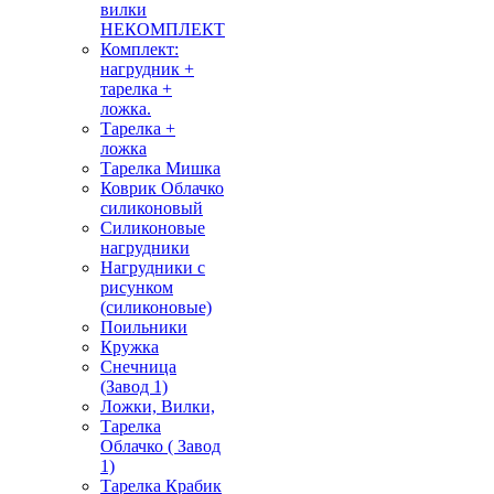
вилки
НЕКОМПЛЕКТ
Комплект:
нагрудник +
тарелка +
ложка.
Тарелка +
ложка
Тарелка Мишка
Коврик Облачко
силиконовый
Силиконовые
нагрудники
Нагрудники с
рисунком
(силиконовые)
Поильники
Кружка
Снечница
(Завод 1)
Ложки, Вилки,
Тарелка
Облачко ( Завод
1)
Тарелка Крабик