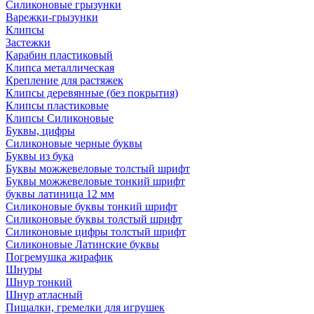
Силиконовые грызунки
Варежки-грызунки
Клипсы
Застежки
Карабин пластиковый
Клипса металлическая
Крепление для растяжек
Клипсы деревянные (без покрытия)
Клипсы пластиковые
Клипсы Силиконовые
Буквы, цифры
Силиконовые черные буквы
Буквы из бука
Буквы можжевеловые толстый шрифт
Буквы можжевеловые тонкий шрифт
буквы латиница 12 мм
Силиконовые буквы тонкий шрифт
Силиконовые буквы толстый шрифт
Силиконовые цифры толстый шрифт
Силиконовые Латинские буквы
Погремушка жирафик
Шнуры
Шнур тонкий
Шнур атласный
Пищалки, гремелки для игрушек