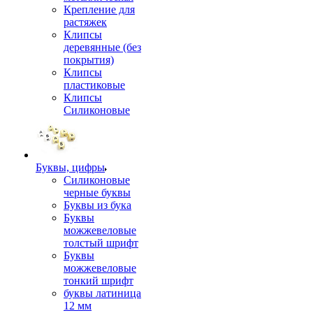
Крепление для
растяжек
Клипсы
деревянные (без
покрытия)
Клипсы
пластиковые
Клипсы
Силиконовые
Буквы, цифры
Силиконовые
черные буквы
Буквы из бука
Буквы
можжевеловые
толстый шрифт
Буквы
можжевеловые
тонкий шрифт
буквы латиница
12 мм