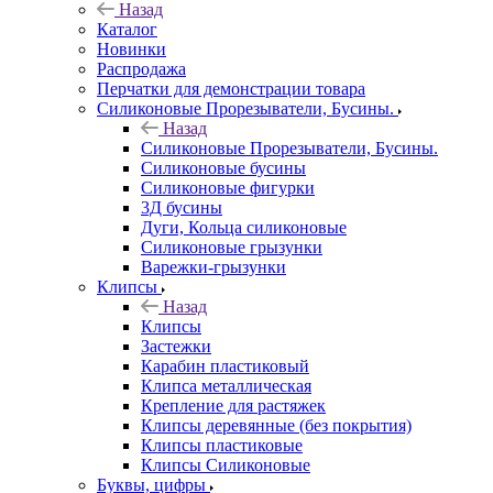
Назад
Каталог
Новинки
Распродажа
Перчатки для демонстрации товара
Силиконовые Прорезыватели, Бусины.
Назад
Силиконовые Прорезыватели, Бусины.
Силиконовые бусины
Силиконовые фигурки
3Д бусины
Дуги, Кольца силиконовые
Силиконовые грызунки
Варежки-грызунки
Клипсы
Назад
Клипсы
Застежки
Карабин пластиковый
Клипса металлическая
Крепление для растяжек
Клипсы деревянные (без покрытия)
Клипсы пластиковые
Клипсы Силиконовые
Буквы, цифры