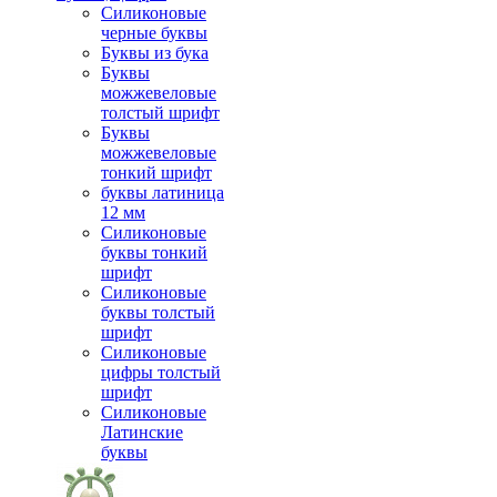
Силиконовые
черные буквы
Буквы из бука
Буквы
можжевеловые
толстый шрифт
Буквы
можжевеловые
тонкий шрифт
буквы латиница
12 мм
Силиконовые
буквы тонкий
шрифт
Силиконовые
буквы толстый
шрифт
Силиконовые
цифры толстый
шрифт
Силиконовые
Латинские
буквы