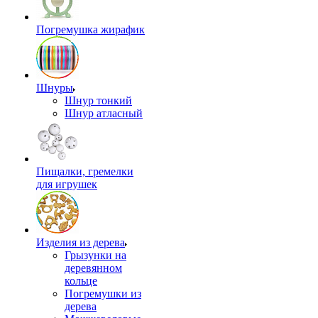
Погремушка жирафик
Шнуры
Шнур тонкий
Шнур атласный
Пищалки, гремелки
для игрушек
Изделия из дерева
Грызунки на
деревянном
кольце
Погремушки из
дерева