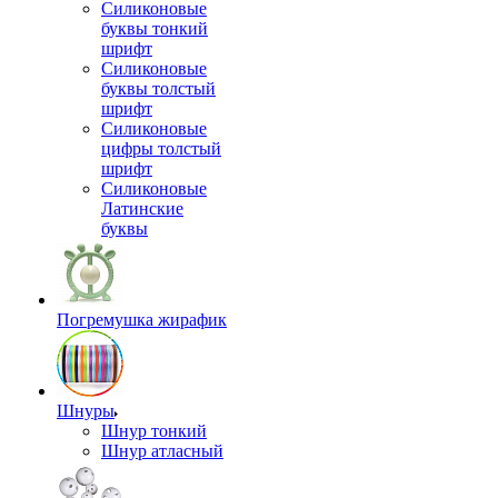
Силиконовые
буквы тонкий
шрифт
Силиконовые
буквы толстый
шрифт
Силиконовые
цифры толстый
шрифт
Силиконовые
Латинские
буквы
Погремушка жирафик
Шнуры
Шнур тонкий
Шнур атласный