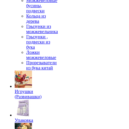
Можжевеловые
бусины,
подвески
Кольца из
дерева
Грызунки из
можжевельника
Грызунки ,
подвески из
бука
Ложки
можжевеловые
Прорезыватели
из бука китай
Игрушки
(Развивашки)
Упаковка