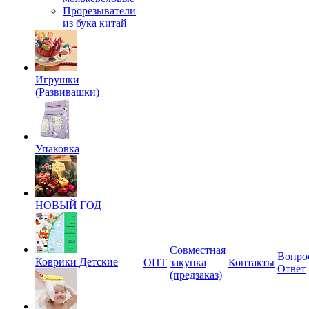
Прорезыватели
из бука китай
Игрушки
(Развивашки)
Упаковка
НОВЫЙ ГОД
Совместная
Вопро
Коврики Детские
ОПТ
закупка
Контакты
Ответ
(предзаказ)