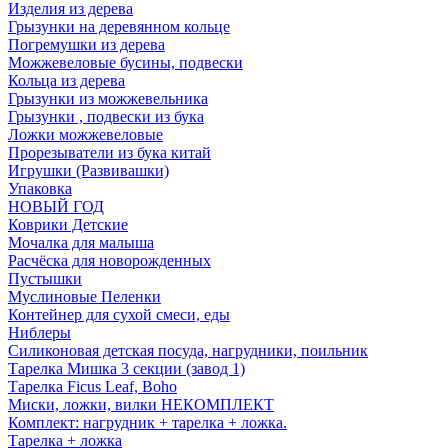
Изделия из дерева
Грызунки на деревянном кольце
Погремушки из дерева
Можжевеловые бусины, подвески
Кольца из дерева
Грызунки из можжевельника
Грызунки , подвески из бука
Ложки можжевеловые
Прорезыватели из бука китай
Игрушки (Развивашки)
Упаковка
НОВЫЙ ГОД
Коврики Детские
Мочалка для малыша
Расчёска для новорожденных
Пустышки
Муслиновые Пеленки
Контейнер для сухой смеси, еды
Ниблеры
Силиконовая детская посуда, нагрудники, поильник
Тарелка Мишка 3 секции (завод 1)
Тарелка Ficus Leaf, Boho
Миски, ложки, вилки НЕКОМПЛЕКТ
Комплект: нагрудник + тарелка + ложка.
Тарелка + ложка