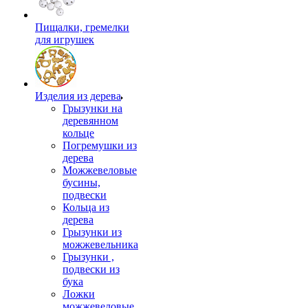
Пищалки, гремелки
для игрушек
Изделия из дерева
Грызунки на
деревянном
кольце
Погремушки из
дерева
Можжевеловые
бусины,
подвески
Кольца из
дерева
Грызунки из
можжевельника
Грызунки ,
подвески из
бука
Ложки
можжевеловые