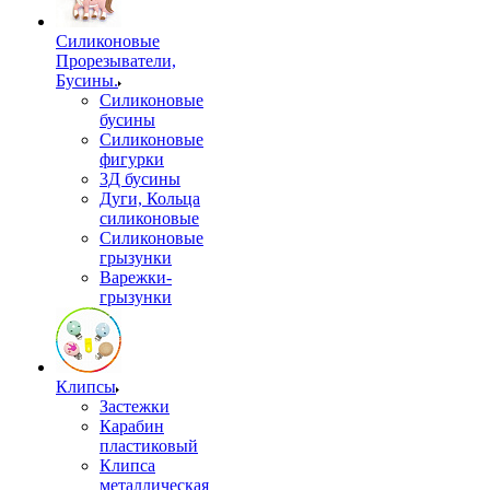
Силиконовые
Прорезыватели,
Бусины.
Силиконовые
бусины
Силиконовые
фигурки
3Д бусины
Дуги, Кольца
силиконовые
Силиконовые
грызунки
Варежки-
грызунки
Клипсы
Застежки
Карабин
пластиковый
Клипса
металлическая