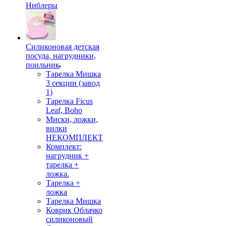
Ниблеры
Силиконовая детская
посуда, нагрудники,
поильник
Тарелка Мишка
3 секции (завод
1)
Тарелка Ficus
Leaf, Boho
Миски, ложки,
вилки
НЕКОМПЛЕКТ
Комплект:
нагрудник +
тарелка +
ложка.
Тарелка +
ложка
Тарелка Мишка
Коврик Облачко
силиконовый