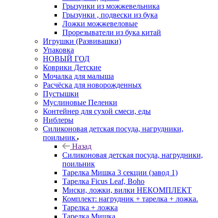
Грызунки из можжевельника
Грызунки , подвески из бука
Ложки можжевеловые
Прорезыватели из бука китай
Игрушки (Развивашки)
Упаковка
НОВЫЙ ГОД
Коврики Детские
Мочалка для малыша
Расчёска для новорожденных
Пустышки
Муслиновые Пеленки
Контейнер для сухой смеси, еды
Ниблеры
Силиконовая детская посуда, нагрудники,
поильник
Назад
Силиконовая детская посуда, нагрудники,
поильник
Тарелка Мишка 3 секции (завод 1)
Тарелка Ficus Leaf, Boho
Миски, ложки, вилки НЕКОМПЛЕКТ
Комплект: нагрудник + тарелка + ложка.
Тарелка + ложка
Тарелка Мишка