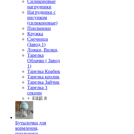
Силиконовые
нагрудники
Нагрудники с
рисунком
(силиконовые)
Поильники
Кружка
Снечница
(Завод 1)
Ложки, Вилки,
Тарелка
Облачко ( Завод
1)
Тарелка Крабик
Тарелка кролик
Тарелка Зайчик
Тарелка 3
секции
+ ЕЩЕ 8
Бутылочки для
кормления,
поильники