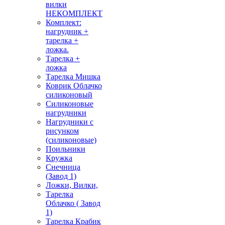
вилки
НЕКОМПЛЕКТ
Комплект:
нагрудник +
тарелка +
ложка.
Тарелка +
ложка
Тарелка Мишка
Коврик Облачко
силиконовый
Силиконовые
нагрудники
Нагрудники с
рисунком
(силиконовые)
Поильники
Кружка
Снечница
(Завод 1)
Ложки, Вилки,
Тарелка
Облачко ( Завод
1)
Тарелка Крабик