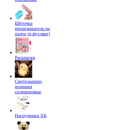
Щёточка
прорезыватель на
палец (в футляре)
Раскраски
Светильники,
ночники
силиконовые
Нагрудники ХБ