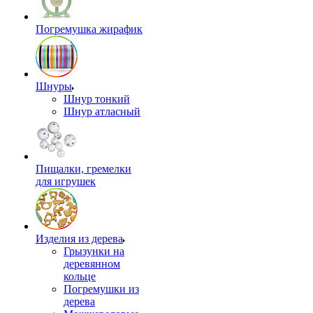
Погремушка жирафик
Шнуры
Шнур тонкий
Шнур атласный
Пищалки, гремелки
для игрушек
Изделия из дерева
Грызунки на
деревянном
кольце
Погремушки из
дерева