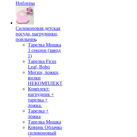
Ниблеры
Силиконовая детская
посуда, нагрудники,
поильник
Тарелка Мишка
3 секции (завод
1)
Тарелка Ficus
Leaf, Boho
Миски, ложки,
вилки
НЕКОМПЛЕКТ
Комплект:
нагрудник +
тарелка +
ложка.
Тарелка +
ложка
Тарелка Мишка
Коврик Облачко
силиконовый