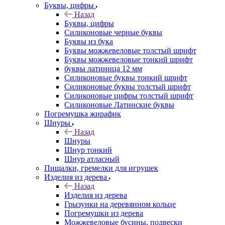
Буквы, цифры
Назад
Буквы, цифры
Силиконовые черные буквы
Буквы из бука
Буквы можжевеловые толстый шрифт
Буквы можжевеловые тонкий шрифт
буквы латиница 12 мм
Силиконовые буквы тонкий шрифт
Силиконовые буквы толстый шрифт
Силиконовые цифры толстый шрифт
Силиконовые Латинские буквы
Погремушка жирафик
Шнуры
Назад
Шнуры
Шнур тонкий
Шнур атласный
Пищалки, гремелки для игрушек
Изделия из дерева
Назад
Изделия из дерева
Грызунки на деревянном кольце
Погремушки из дерева
Можжевеловые бусины, подвески