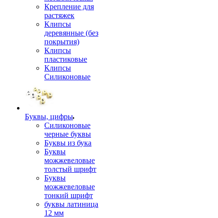
Крепление для
растяжек
Клипсы
деревянные (без
покрытия)
Клипсы
пластиковые
Клипсы
Силиконовые
Буквы, цифры
Силиконовые
черные буквы
Буквы из бука
Буквы
можжевеловые
толстый шрифт
Буквы
можжевеловые
тонкий шрифт
буквы латиница
12 мм