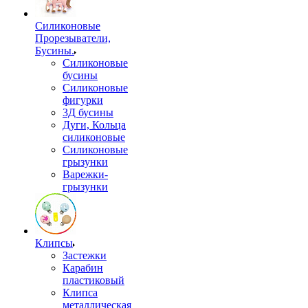
Силиконовые
Прорезыватели,
Бусины.
Силиконовые
бусины
Силиконовые
фигурки
3Д бусины
Дуги, Кольца
силиконовые
Силиконовые
грызунки
Варежки-
грызунки
Клипсы
Застежки
Карабин
пластиковый
Клипса
металлическая