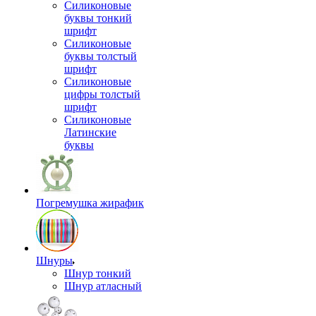
Силиконовые
буквы тонкий
шрифт
Силиконовые
буквы толстый
шрифт
Силиконовые
цифры толстый
шрифт
Силиконовые
Латинские
буквы
Погремушка жирафик
Шнуры
Шнур тонкий
Шнур атласный