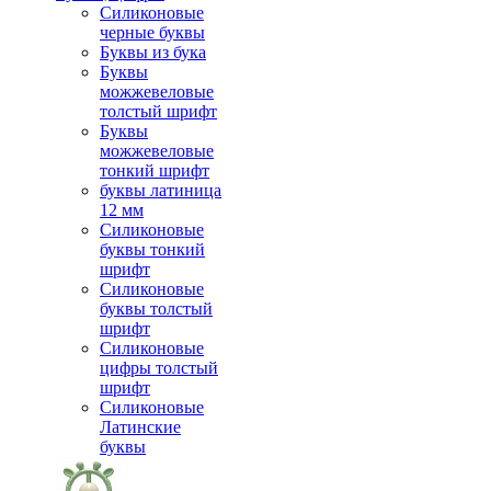
Силиконовые
черные буквы
Буквы из бука
Буквы
можжевеловые
толстый шрифт
Буквы
можжевеловые
тонкий шрифт
буквы латиница
12 мм
Силиконовые
буквы тонкий
шрифт
Силиконовые
буквы толстый
шрифт
Силиконовые
цифры толстый
шрифт
Силиконовые
Латинские
буквы