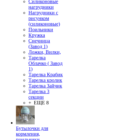
Силиконовые
нагрудники
Нагрудники с
рисунком
(силиконовые)
Поильники
Кружка
Снечница
(Завод 1)
Ложки, Вилки,
Тарелка
Облачко ( Завод
1)
Тарелка Крабик
Тарелка кролик
Тарелка Зайчик
Тарелка 3
секции
+ ЕЩЕ 8
Бутылочки для
кормления,
поильники