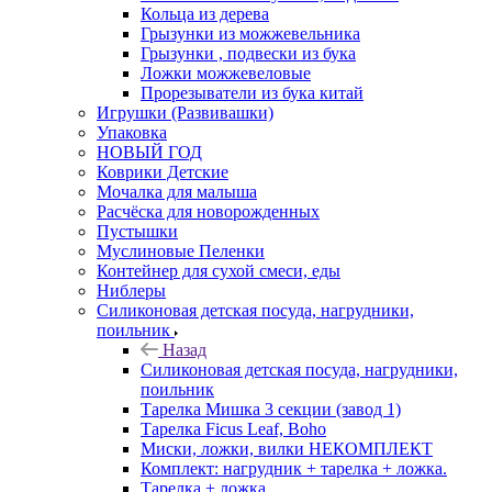
Кольца из дерева
Грызунки из можжевельника
Грызунки , подвески из бука
Ложки можжевеловые
Прорезыватели из бука китай
Игрушки (Развивашки)
Упаковка
НОВЫЙ ГОД
Коврики Детские
Мочалка для малыша
Расчёска для новорожденных
Пустышки
Муслиновые Пеленки
Контейнер для сухой смеси, еды
Ниблеры
Силиконовая детская посуда, нагрудники,
поильник
Назад
Силиконовая детская посуда, нагрудники,
поильник
Тарелка Мишка 3 секции (завод 1)
Тарелка Ficus Leaf, Boho
Миски, ложки, вилки НЕКОМПЛЕКТ
Комплект: нагрудник + тарелка + ложка.
Тарелка + ложка