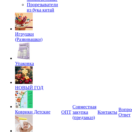
Прорезыватели
из бука китай
Игрушки
(Развивашки)
Упаковка
НОВЫЙ ГОД
Совместная
Вопро
Коврики Детские
ОПТ
закупка
Контакты
Ответ
(предзаказ)