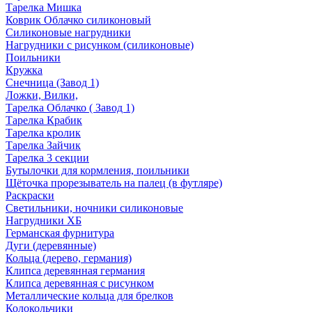
Тарелка Мишка
Коврик Облачко силиконовый
Силиконовые нагрудники
Нагрудники с рисунком (силиконовые)
Поильники
Кружка
Снечница (Завод 1)
Ложки, Вилки,
Тарелка Облачко ( Завод 1)
Тарелка Крабик
Тарелка кролик
Тарелка Зайчик
Тарелка 3 секции
Бутылочки для кормления, поильники
Щёточка прорезыватель на палец (в футляре)
Раскраски
Светильники, ночники силиконовые
Нагрудники ХБ
Германская фурнитура
Дуги (деревянные)
Кольца (дерево, германия)
Клипса деревянная германия
Клипса деревянная с рисунком
Металлические кольца для брелков
Колокольчики