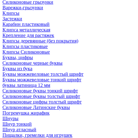
Силиконовые грызунки
Варежки-грызунки
Клипсы
Застежки
Карабин пластиковый
Клипса металлическая
Крепление для растяжек
Клипсы деревянные (без покрытия)
Клипсы пластиковые
Клипсы Силиконовые
Буквы, цифры
Силиконовые черные буквы
Буквы из бука
Буквы можжевеловые толстый шрифт
Буквы можжевеловые тонкий шрифт
буквы латиница 12 мм
Силиконовые буквы тонкий шрифт
Силиконовые буквы толстый шрифт
Силиконовые цифры толстый шрифт
Силиконовые Латинские буквы
Погремушка жирафик
Шнуры
Шнур тонкий
Шнур атласный
Пищалки, гремелки для игрушек