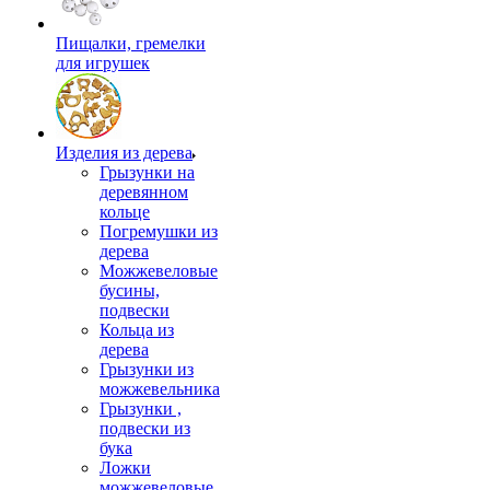
Пищалки, гремелки
для игрушек
Изделия из дерева
Грызунки на
деревянном
кольце
Погремушки из
дерева
Можжевеловые
бусины,
подвески
Кольца из
дерева
Грызунки из
можжевельника
Грызунки ,
подвески из
бука
Ложки
можжевеловые