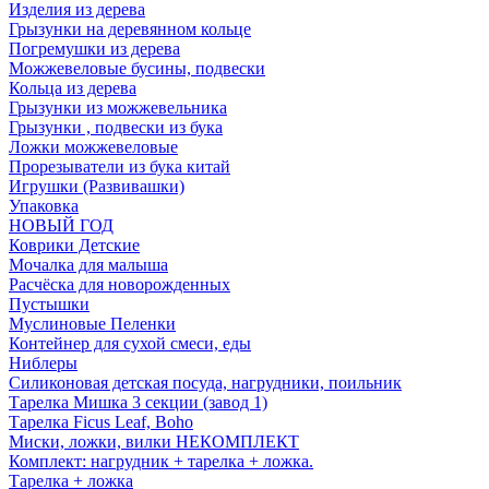
Изделия из дерева
Грызунки на деревянном кольце
Погремушки из дерева
Можжевеловые бусины, подвески
Кольца из дерева
Грызунки из можжевельника
Грызунки , подвески из бука
Ложки можжевеловые
Прорезыватели из бука китай
Игрушки (Развивашки)
Упаковка
НОВЫЙ ГОД
Коврики Детские
Мочалка для малыша
Расчёска для новорожденных
Пустышки
Муслиновые Пеленки
Контейнер для сухой смеси, еды
Ниблеры
Силиконовая детская посуда, нагрудники, поильник
Тарелка Мишка 3 секции (завод 1)
Тарелка Ficus Leaf, Boho
Миски, ложки, вилки НЕКОМПЛЕКТ
Комплект: нагрудник + тарелка + ложка.
Тарелка + ложка