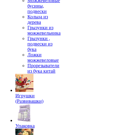
Можжевеловые
бусины,
подвески
Кольца из
дерева
Грызунки из
можжевельника
Грызунки ,
подвески из
бука
Ложки
можжевеловые
Прорезыватели
из бука китай
Игрушки
(Развивашки)
Упаковка