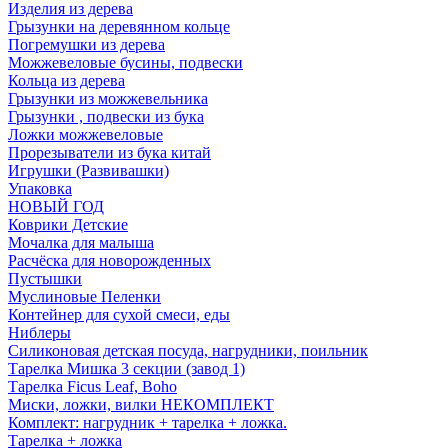
Изделия из дерева
Грызунки на деревянном кольце
Погремушки из дерева
Можжевеловые бусины, подвески
Кольца из дерева
Грызунки из можжевельника
Грызунки , подвески из бука
Ложки можжевеловые
Прорезыватели из бука китай
Игрушки (Развивашки)
Упаковка
НОВЫЙ ГОД
Коврики Детские
Мочалка для малыша
Расчёска для новорожденных
Пустышки
Муслиновые Пеленки
Контейнер для сухой смеси, еды
Ниблеры
Силиконовая детская посуда, нагрудники, поильник
Тарелка Мишка 3 секции (завод 1)
Тарелка Ficus Leaf, Boho
Миски, ложки, вилки НЕКОМПЛЕКТ
Комплект: нагрудник + тарелка + ложка.
Тарелка + ложка