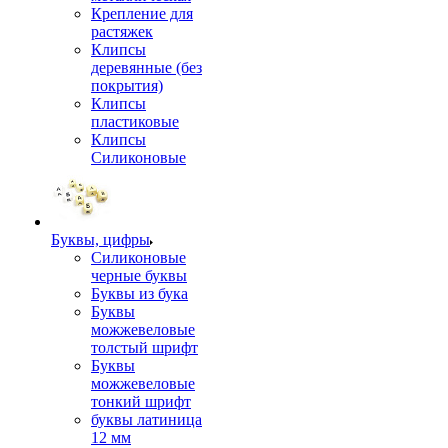
Крепление для
растяжек
Клипсы
деревянные (без
покрытия)
Клипсы
пластиковые
Клипсы
Силиконовые
Буквы, цифры
Силиконовые
черные буквы
Буквы из бука
Буквы
можжевеловые
толстый шрифт
Буквы
можжевеловые
тонкий шрифт
буквы латиница
12 мм