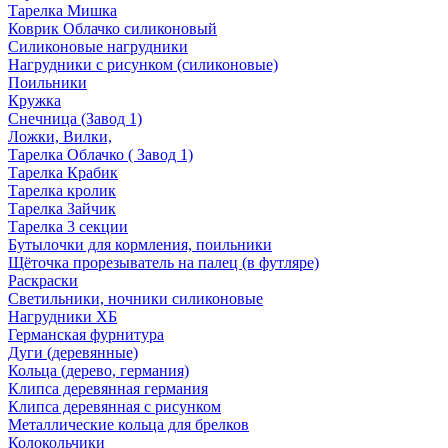
Тарелка Мишка
Коврик Облачко силиконовый
Силиконовые нагрудники
Нагрудники с рисунком (силиконовые)
Поильники
Кружка
Снечница (Завод 1)
Ложки, Вилки,
Тарелка Облачко ( Завод 1)
Тарелка Крабик
Тарелка кролик
Тарелка Зайчик
Тарелка 3 секции
Бутылочки для кормления, поильники
Щёточка прорезыватель на палец (в футляре)
Раскраски
Светильники, ночники силиконовые
Нагрудники ХБ
Германская фурнитура
Дуги (деревянные)
Кольца (дерево, германия)
Клипса деревянная германия
Клипса деревянная с рисунком
Металлические кольца для брелков
Колокольчики