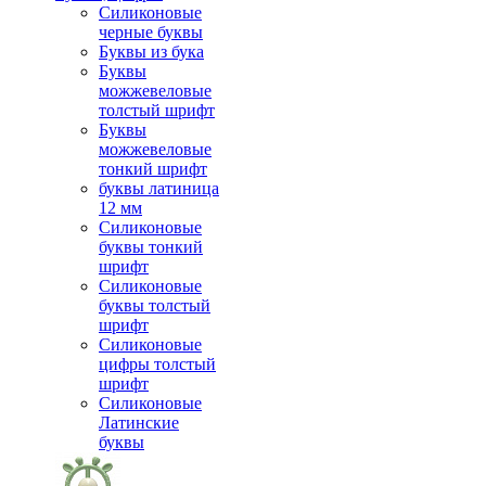
Силиконовые
черные буквы
Буквы из бука
Буквы
можжевеловые
толстый шрифт
Буквы
можжевеловые
тонкий шрифт
буквы латиница
12 мм
Силиконовые
буквы тонкий
шрифт
Силиконовые
буквы толстый
шрифт
Силиконовые
цифры толстый
шрифт
Силиконовые
Латинские
буквы