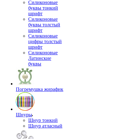
Силиконовые
буквы тонкий
шрифт
Силиконовые
буквы толстый
шрифт
Силиконовые
цифры толстый
шрифт
Силиконовые
Латинские
буквы
Погремушка жирафик
Шнуры
Шнур тонкий
Шнур атласный