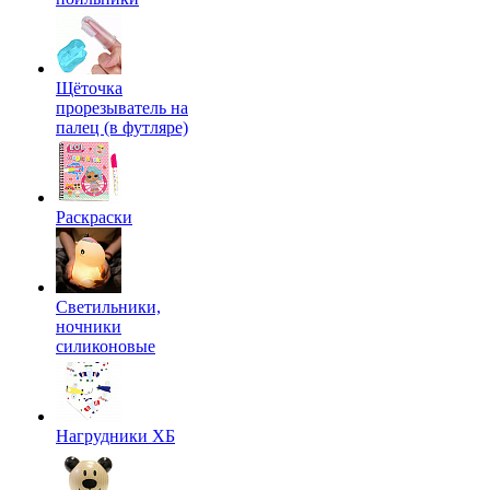
Щёточка
прорезыватель на
палец (в футляре)
Раскраски
Светильники,
ночники
силиконовые
Нагрудники ХБ