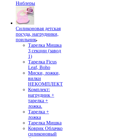
Ниблеры
Силиконовая детская
посуда, нагрудники,
поильник
Тарелка Мишка
3 секции (завод
1)
Тарелка Ficus
Leaf, Boho
Миски, ложки,
вилки
НЕКОМПЛЕКТ
Комплект:
нагрудник +
тарелка +
ложка.
Тарелка +
ложка
Тарелка Мишка
Коврик Облачко
силиконовый