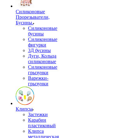
Силиконовые
Прорезыватели,
Бусины.
Силиконовые
бусины
Силиконовые
фигурки
3Д бусины
Дуги, Кольца
силиконовые
Силиконовые
грызунки
Варежки-
грызунки
Клипсы
Застежки
Карабин
пластиковый
Клипса
металлическая