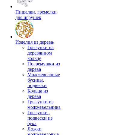
Пищалки, гремелки
для игрушек
Изделия из дерева
Грызунки на
деревянном
кольце
Погремушки из
дерева
Можжевеловые
бусины,
подвески
Кольца из
дерева
Грызунки из
можжевельника
Грызунки ,
подвески из
бука
Ложки
можжевеловые