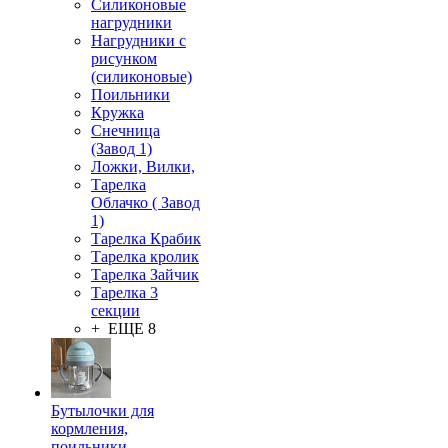
Силиконовые
нагрудники
Нагрудники с
рисунком
(силиконовые)
Поильники
Кружка
Снечница
(Завод 1)
Ложки, Вилки,
Тарелка
Облачко ( Завод
1)
Тарелка Крабик
Тарелка кролик
Тарелка Зайчик
Тарелка 3
секции
+ ЕЩЕ 8
Бутылочки для
кормления,
поильники