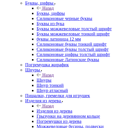
Буквы, цифры
Назад
Буквы, цифры
Силиконовые черные буквы
Буквы из бука
Буквы можжевеловые толстый шрифт
Буквы можжевеловые тонкий шрифт
буквы латиница 12 мм
Силиконовые буквы тонкий шрифт
Силиконовые буквы толстый шрифт
Силиконовые цифры толстый шрифт
Силиконовые Латинские буквы
Погремушка жирафик
Шнуры
Назад
Шнуры
Шнур тонкий
Шнур атласный
Пищалки, гремелки для игрушек
Изделия из дерева
Назад
Изделия из дерева
Грызунки на деревянном кольце
Погремушки из дерева
Можжевеловые бусины, подвески