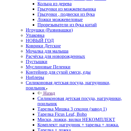
Кольца из дерева
Грызунки из можжевельника
Грызунки , подвески из бука
Ложки можжевеловые
Прорезыватели из бука китай
Игрушки (Развивашки)
Упаковка
НОВЫЙ ГОД
Коврики Детские
Мочалка для малыша
Расчёска для новорожденных
Пустышки
Муслиновые Пеленки
Контейнер для сухой смеси, еды
Ниблеры
Силиконовая детская посуда, нагрудники,
поильник
Назад
Силиконовая детская посуда, нагрудники,
поильник
Тарелка Мишка 3 секции (завод 1)
Тарелка Ficus Leaf, Boho
Миски, ложки, вилки НЕКОМПЛЕКТ
Комплект: нагрудник + тарелка + ложка.
Тарелка + ложка