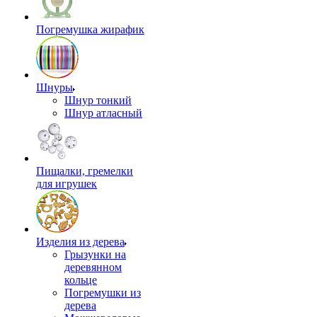
Погремушка жирафик
Шнуры
Шнур тонкий
Шнур атласный
Пищалки, гремелки
для игрушек
Изделия из дерева
Грызунки на
деревянном
кольце
Погремушки из
дерева