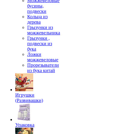
Можжевеловые
бусины,
подвески
Кольца из
дерева
Грызунки из
можжевельника
Грызунки ,
подвески из
бука
Ложки
можжевеловые
Прорезыватели
из бука китай
Игрушки
(Развивашки)
Упаковка