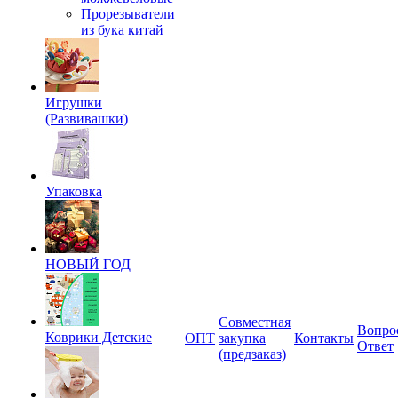
Прорезыватели
из бука китай
Игрушки
(Развивашки)
Упаковка
НОВЫЙ ГОД
Совместная
Вопро
Коврики Детские
ОПТ
закупка
Контакты
Ответ
(предзаказ)