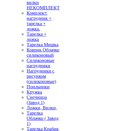
вилки
НЕКОМПЛЕКТ
Комплект:
нагрудник +
тарелка +
ложка.
Тарелка +
ложка
Тарелка Мишка
Коврик Облачко
силиконовый
Силиконовые
нагрудники
Нагрудники с
рисунком
(силиконовые)
Поильники
Кружка
Снечница
(Завод 1)
Ложки, Вилки,
Тарелка
Облачко ( Завод
1)
Тарелка Крабик