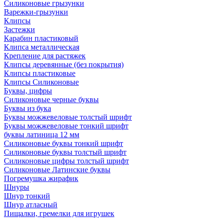
Силиконовые грызунки
Варежки-грызунки
Клипсы
Застежки
Карабин пластиковый
Клипса металлическая
Крепление для растяжек
Клипсы деревянные (без покрытия)
Клипсы пластиковые
Клипсы Силиконовые
Буквы, цифры
Силиконовые черные буквы
Буквы из бука
Буквы можжевеловые толстый шрифт
Буквы можжевеловые тонкий шрифт
буквы латиница 12 мм
Силиконовые буквы тонкий шрифт
Силиконовые буквы толстый шрифт
Силиконовые цифры толстый шрифт
Силиконовые Латинские буквы
Погремушка жирафик
Шнуры
Шнур тонкий
Шнур атласный
Пищалки, гремелки для игрушек