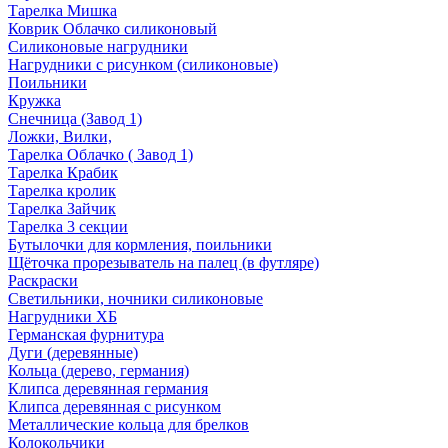
Тарелка Мишка
Коврик Облачко силиконовый
Силиконовые нагрудники
Нагрудники с рисунком (силиконовые)
Поильники
Кружка
Снечница (Завод 1)
Ложки, Вилки,
Тарелка Облачко ( Завод 1)
Тарелка Крабик
Тарелка кролик
Тарелка Зайчик
Тарелка 3 секции
Бутылочки для кормления, поильники
Щёточка прорезыватель на палец (в футляре)
Раскраски
Светильники, ночники силиконовые
Нагрудники ХБ
Германская фурнитура
Дуги (деревянные)
Кольца (дерево, германия)
Клипса деревянная германия
Клипса деревянная с рисунком
Металлические кольца для брелков
Колокольчики