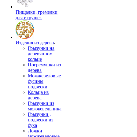
Пищалки, гремелки
для игрушек
Изделия из дерева
Грызунки на
деревянном
кольце
Погремушки из
дерева
Можжевеловые
бусины,
подвески
Кольца из
дерева
Грызунки из
можжевельника
Грызунки ,
подвески из
бука
Ложки
можжевеловые