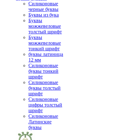
Силиконовые
черные буквы
Буквы из бука
Буквы
можжевеловые
толстый шрифт
Буквы
можжевеловые
тонкий шрифт
буквы латиница
12 мм
Силиконовые
буквы тонкий
шрифт
Силиконовые
буквы толстый
шрифт
Силиконовые
цифры толстый
шрифт
Силиконовые
Латинские
буквы