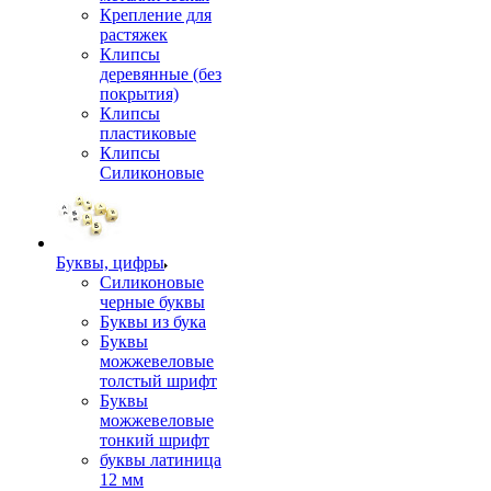
Крепление для
растяжек
Клипсы
деревянные (без
покрытия)
Клипсы
пластиковые
Клипсы
Силиконовые
Буквы, цифры
Силиконовые
черные буквы
Буквы из бука
Буквы
можжевеловые
толстый шрифт
Буквы
можжевеловые
тонкий шрифт
буквы латиница
12 мм