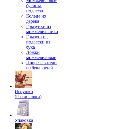
Можжевеловые
бусины,
подвески
Кольца из
дерева
Грызунки из
можжевельника
Грызунки ,
подвески из
бука
Ложки
можжевеловые
Прорезыватели
из бука китай
Игрушки
(Развивашки)
Упаковка