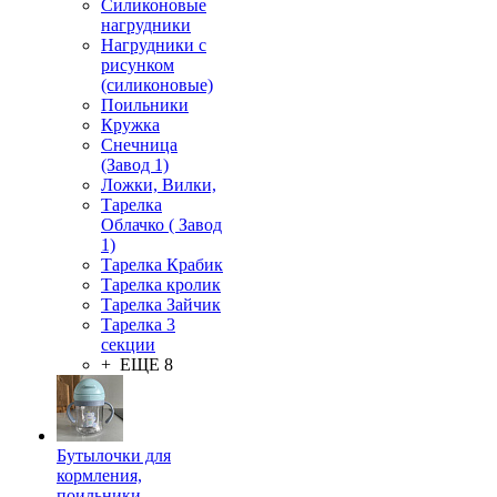
Силиконовые
нагрудники
Нагрудники с
рисунком
(силиконовые)
Поильники
Кружка
Снечница
(Завод 1)
Ложки, Вилки,
Тарелка
Облачко ( Завод
1)
Тарелка Крабик
Тарелка кролик
Тарелка Зайчик
Тарелка 3
секции
+ ЕЩЕ 8
Бутылочки для
кормления,
поильники