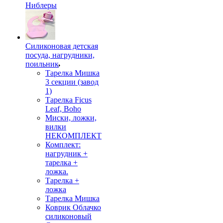
Ниблеры
Силиконовая детская
посуда, нагрудники,
поильник
Тарелка Мишка
3 секции (завод
1)
Тарелка Ficus
Leaf, Boho
Миски, ложки,
вилки
НЕКОМПЛЕКТ
Комплект:
нагрудник +
тарелка +
ложка.
Тарелка +
ложка
Тарелка Мишка
Коврик Облачко
силиконовый