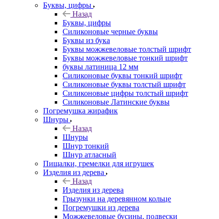
Буквы, цифры
Назад
Буквы, цифры
Силиконовые черные буквы
Буквы из бука
Буквы можжевеловые толстый шрифт
Буквы можжевеловые тонкий шрифт
буквы латиница 12 мм
Силиконовые буквы тонкий шрифт
Силиконовые буквы толстый шрифт
Силиконовые цифры толстый шрифт
Силиконовые Латинские буквы
Погремушка жирафик
Шнуры
Назад
Шнуры
Шнур тонкий
Шнур атласный
Пищалки, гремелки для игрушек
Изделия из дерева
Назад
Изделия из дерева
Грызунки на деревянном кольце
Погремушки из дерева
Можжевеловые бусины, подвески