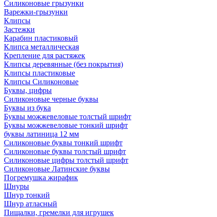
Силиконовые грызунки
Варежки-грызунки
Клипсы
Застежки
Карабин пластиковый
Клипса металлическая
Крепление для растяжек
Клипсы деревянные (без покрытия)
Клипсы пластиковые
Клипсы Силиконовые
Буквы, цифры
Силиконовые черные буквы
Буквы из бука
Буквы можжевеловые толстый шрифт
Буквы можжевеловые тонкий шрифт
буквы латиница 12 мм
Силиконовые буквы тонкий шрифт
Силиконовые буквы толстый шрифт
Силиконовые цифры толстый шрифт
Силиконовые Латинские буквы
Погремушка жирафик
Шнуры
Шнур тонкий
Шнур атласный
Пищалки, гремелки для игрушек