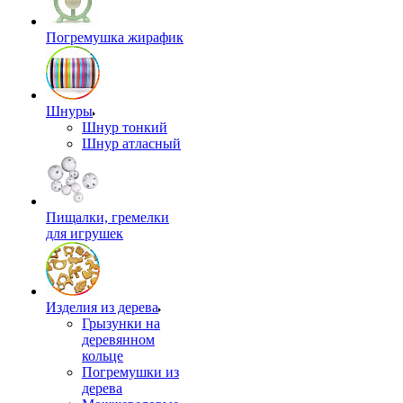
Погремушка жирафик
Шнуры
Шнур тонкий
Шнур атласный
Пищалки, гремелки
для игрушек
Изделия из дерева
Грызунки на
деревянном
кольце
Погремушки из
дерева