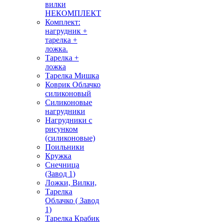
вилки
НЕКОМПЛЕКТ
Комплект:
нагрудник +
тарелка +
ложка.
Тарелка +
ложка
Тарелка Мишка
Коврик Облачко
силиконовый
Силиконовые
нагрудники
Нагрудники с
рисунком
(силиконовые)
Поильники
Кружка
Снечница
(Завод 1)
Ложки, Вилки,
Тарелка
Облачко ( Завод
1)
Тарелка Крабик