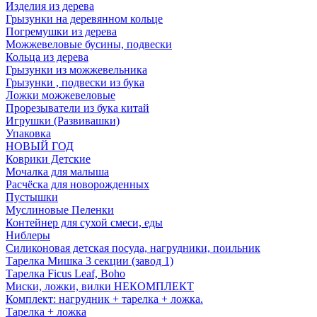
Изделия из дерева
Грызунки на деревянном кольце
Погремушки из дерева
Можжевеловые бусины, подвески
Кольца из дерева
Грызунки из можжевельника
Грызунки , подвески из бука
Ложки можжевеловые
Прорезыватели из бука китай
Игрушки (Развивашки)
Упаковка
НОВЫЙ ГОД
Коврики Детские
Мочалка для малыша
Расчёска для новорожденных
Пустышки
Муслиновые Пеленки
Контейнер для сухой смеси, еды
Ниблеры
Силиконовая детская посуда, нагрудники, поильник
Тарелка Мишка 3 секции (завод 1)
Тарелка Ficus Leaf, Boho
Миски, ложки, вилки НЕКОМПЛЕКТ
Комплект: нагрудник + тарелка + ложка.
Тарелка + ложка