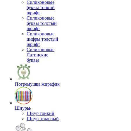
Силиконовые
буквы тонкий
шрифт
Силиконовые
буквы толстый
шрифт
Силиконовые
цифры толстый
шрифт
Силиконовые
Латинские
буквы
Погремушка жирафик
Шнуры
Шнур тонкий
Шнур атласный