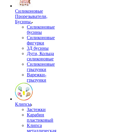
Силиконовые
Прорезыватели,
Бусины.
Силиконовые
бусины
Силиконовые
фигурки
3Д бусины
Дуги, Кольца
силиконовые
Силиконовые
грызунки
Варежки-
грызунки
Клипсы
Застежки
Карабин
пластиковый
Клипса
металлическая