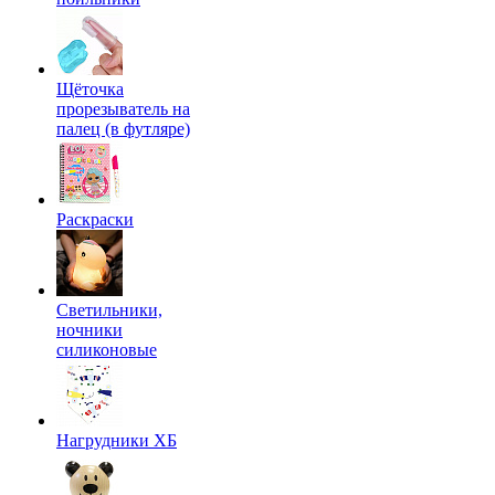
Щёточка
прорезыватель на
палец (в футляре)
Раскраски
Светильники,
ночники
силиконовые
Нагрудники ХБ