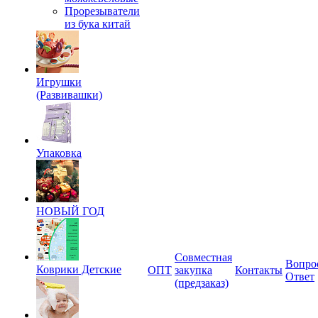
Прорезыватели
из бука китай
Игрушки
(Развивашки)
Упаковка
НОВЫЙ ГОД
Совместная
Вопро
Коврики Детские
ОПТ
закупка
Контакты
Ответ
(предзаказ)