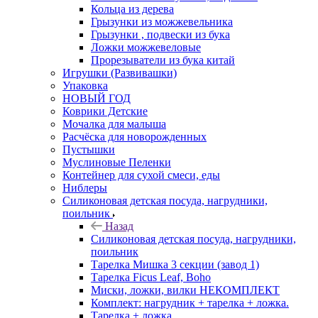
Кольца из дерева
Грызунки из можжевельника
Грызунки , подвески из бука
Ложки можжевеловые
Прорезыватели из бука китай
Игрушки (Развивашки)
Упаковка
НОВЫЙ ГОД
Коврики Детские
Мочалка для малыша
Расчёска для новорожденных
Пустышки
Муслиновые Пеленки
Контейнер для сухой смеси, еды
Ниблеры
Силиконовая детская посуда, нагрудники,
поильник
Назад
Силиконовая детская посуда, нагрудники,
поильник
Тарелка Мишка 3 секции (завод 1)
Тарелка Ficus Leaf, Boho
Миски, ложки, вилки НЕКОМПЛЕКТ
Комплект: нагрудник + тарелка + ложка.
Тарелка + ложка