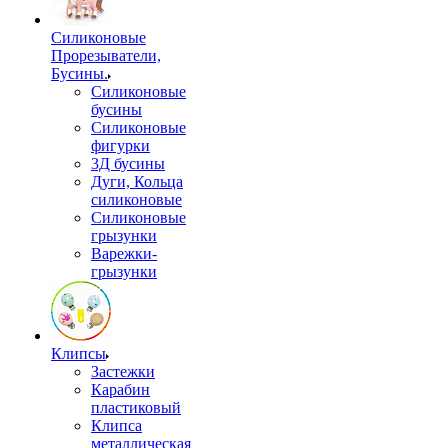
Силиконовые
Прорезыватели,
Бусины.
Силиконовые
бусины
Силиконовые
фигурки
3Д бусины
Дуги, Кольца
силиконовые
Силиконовые
грызунки
Варежки-
грызунки
Клипсы
Застежки
Карабин
пластиковый
Клипса
металлическая