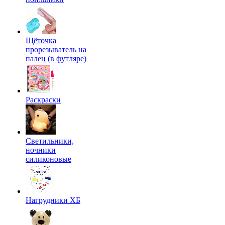
Щёточка
прорезыватель на
палец (в футляре)
Раскраски
Светильники,
ночники
силиконовые
Нагрудники ХБ