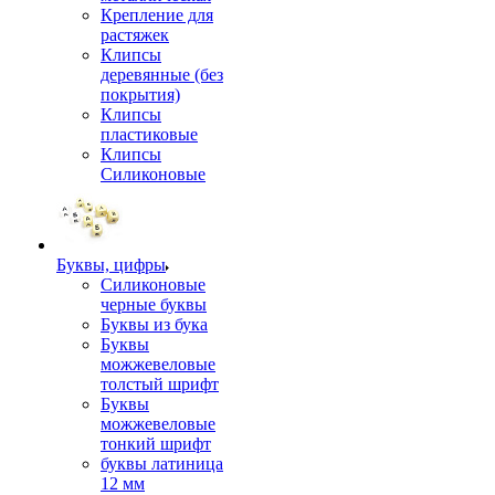
Крепление для
растяжек
Клипсы
деревянные (без
покрытия)
Клипсы
пластиковые
Клипсы
Силиконовые
Буквы, цифры
Силиконовые
черные буквы
Буквы из бука
Буквы
можжевеловые
толстый шрифт
Буквы
можжевеловые
тонкий шрифт
буквы латиница
12 мм