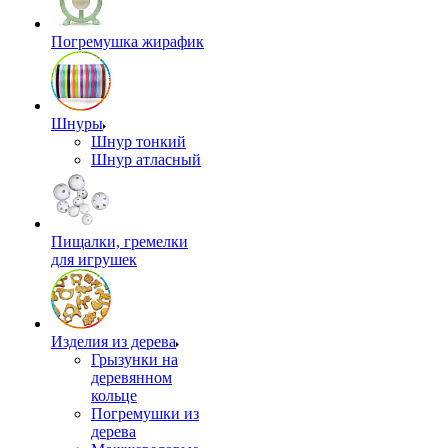
Погремушка жирафик
Шнуры
Шнур тонкий
Шнур атласный
Пищалки, гремелки
для игрушек
Изделия из дерева
Грызунки на
деревянном
кольце
Погремушки из
дерева