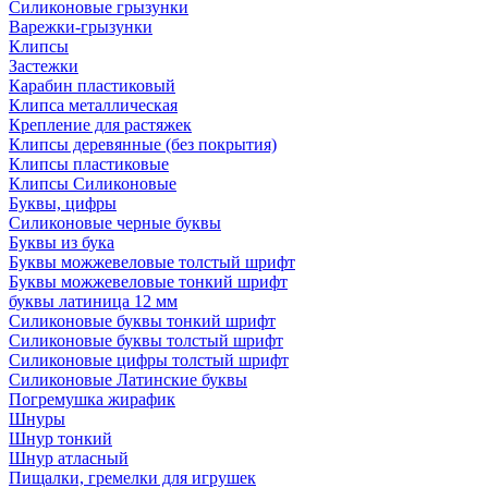
Силиконовые грызунки
Варежки-грызунки
Клипсы
Застежки
Карабин пластиковый
Клипса металлическая
Крепление для растяжек
Клипсы деревянные (без покрытия)
Клипсы пластиковые
Клипсы Силиконовые
Буквы, цифры
Силиконовые черные буквы
Буквы из бука
Буквы можжевеловые толстый шрифт
Буквы можжевеловые тонкий шрифт
буквы латиница 12 мм
Силиконовые буквы тонкий шрифт
Силиконовые буквы толстый шрифт
Силиконовые цифры толстый шрифт
Силиконовые Латинские буквы
Погремушка жирафик
Шнуры
Шнур тонкий
Шнур атласный
Пищалки, гремелки для игрушек