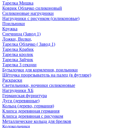
Тарелка Мишка
Коврик Облачко силиконовый
Силиконовые нагрудники
Нагрудники с рисунком (силиконовые)
Поильники
Кружка
Снечница (Завод 1)
Ложки, Вилки,
Тарелка Облачко ( Завод 1)
Тарелка Крабик
Тарелка кролик
Тарелка Зайчик
Тарелка 3 секции
Бутылочки для кормления, поильники
Щёточка прорезыватель на палец (в футляре)
Раскраски
Светильники, ночники силиконовые
Нагрудники ХБ
Германская фурнитура
Дуги (деревянные)
Кольца (дерево, германия)
Клипса деревянная германия
Клипса деревянная с рисунком
Металлические кольца для брелков
Колокольчики