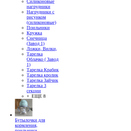
Силиконовые
нагрудники
Нагрудники с
рисунком
(силиконовые)
Поильники
Кружка
Снечница
(Завод 1)
Ложки, Вилки,
Тарелка
Облачко ( Завод
1)
Тарелка Крабик
Тарелка кролик
Тарелка Зайчик
Тарелка 3
секции
+ ЕЩЕ 8
Бутылочки для
кормления,
поильники