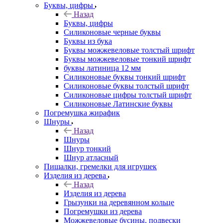
Буквы, цифры
Назад
Буквы, цифры
Силиконовые черные буквы
Буквы из бука
Буквы можжевеловые толстый шрифт
Буквы можжевеловые тонкий шрифт
буквы латиница 12 мм
Силиконовые буквы тонкий шрифт
Силиконовые буквы толстый шрифт
Силиконовые цифры толстый шрифт
Силиконовые Латинские буквы
Погремушка жирафик
Шнуры
Назад
Шнуры
Шнур тонкий
Шнур атласный
Пищалки, гремелки для игрушек
Изделия из дерева
Назад
Изделия из дерева
Грызунки на деревянном кольце
Погремушки из дерева
Можжевеловые бусины, подвески