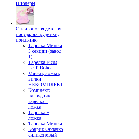
Ниблеры
Силиконовая детская
посуда, нагрудники,
поильник
Тарелка Мишка
3 секции (завод
1)
Тарелка Ficus
Leaf, Boho
Миски, ложки,
вилки
НЕКОМПЛЕКТ
Комплект:
нагрудник +
тарелка +
ложка.
Тарелка +
ложка
Тарелка Мишка
Коврик Облачко
силиконовый