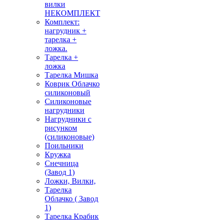
вилки
НЕКОМПЛЕКТ
Комплект:
нагрудник +
тарелка +
ложка.
Тарелка +
ложка
Тарелка Мишка
Коврик Облачко
силиконовый
Силиконовые
нагрудники
Нагрудники с
рисунком
(силиконовые)
Поильники
Кружка
Снечница
(Завод 1)
Ложки, Вилки,
Тарелка
Облачко ( Завод
1)
Тарелка Крабик