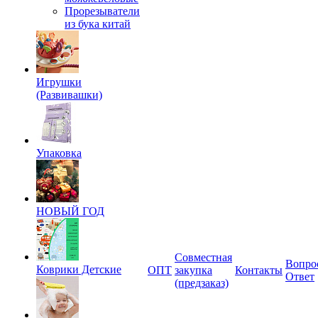
Прорезыватели
из бука китай
Игрушки
(Развивашки)
Упаковка
НОВЫЙ ГОД
Совместная
Вопро
Коврики Детские
ОПТ
закупка
Контакты
Ответ
(предзаказ)