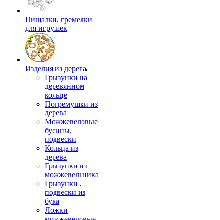
Пищалки, гремелки
для игрушек
Изделия из дерева
Грызунки на
деревянном
кольце
Погремушки из
дерева
Можжевеловые
бусины,
подвески
Кольца из
дерева
Грызунки из
можжевельника
Грызунки ,
подвески из
бука
Ложки
можжевеловые