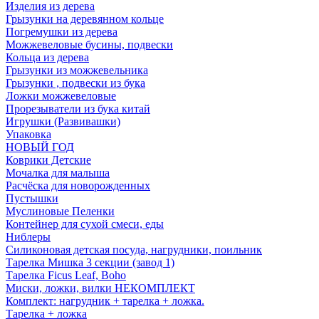
Изделия из дерева
Грызунки на деревянном кольце
Погремушки из дерева
Можжевеловые бусины, подвески
Кольца из дерева
Грызунки из можжевельника
Грызунки , подвески из бука
Ложки можжевеловые
Прорезыватели из бука китай
Игрушки (Развивашки)
Упаковка
НОВЫЙ ГОД
Коврики Детские
Мочалка для малыша
Расчёска для новорожденных
Пустышки
Муслиновые Пеленки
Контейнер для сухой смеси, еды
Ниблеры
Силиконовая детская посуда, нагрудники, поильник
Тарелка Мишка 3 секции (завод 1)
Тарелка Ficus Leaf, Boho
Миски, ложки, вилки НЕКОМПЛЕКТ
Комплект: нагрудник + тарелка + ложка.
Тарелка + ложка