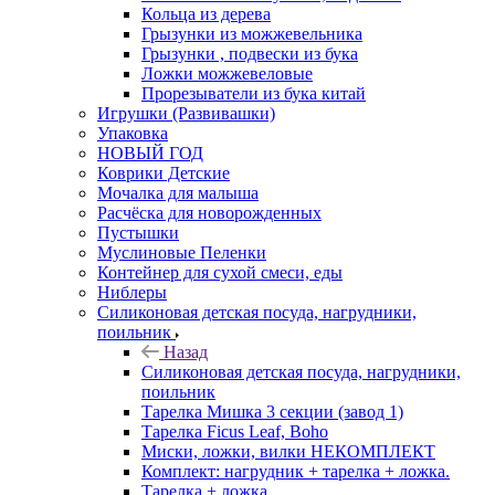
Кольца из дерева
Грызунки из можжевельника
Грызунки , подвески из бука
Ложки можжевеловые
Прорезыватели из бука китай
Игрушки (Развивашки)
Упаковка
НОВЫЙ ГОД
Коврики Детские
Мочалка для малыша
Расчёска для новорожденных
Пустышки
Муслиновые Пеленки
Контейнер для сухой смеси, еды
Ниблеры
Силиконовая детская посуда, нагрудники,
поильник
Назад
Силиконовая детская посуда, нагрудники,
поильник
Тарелка Мишка 3 секции (завод 1)
Тарелка Ficus Leaf, Boho
Миски, ложки, вилки НЕКОМПЛЕКТ
Комплект: нагрудник + тарелка + ложка.
Тарелка + ложка