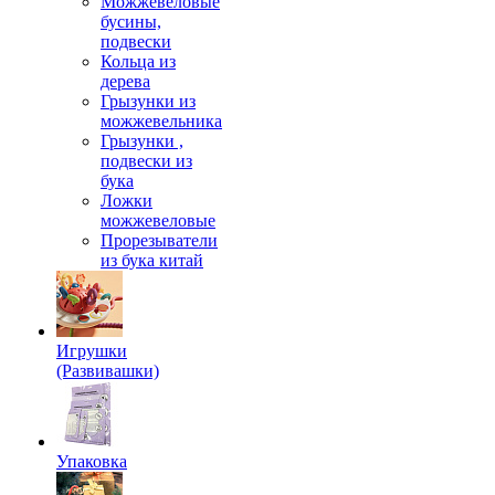
Можжевеловые
бусины,
подвески
Кольца из
дерева
Грызунки из
можжевельника
Грызунки ,
подвески из
бука
Ложки
можжевеловые
Прорезыватели
из бука китай
Игрушки
(Развивашки)
Упаковка