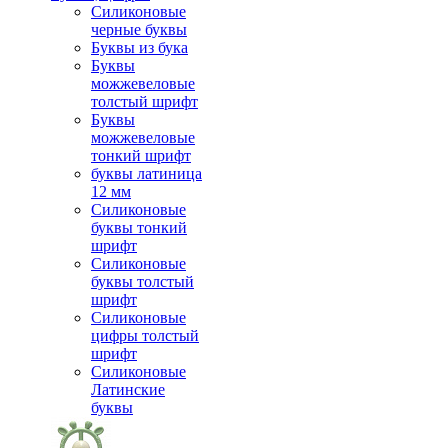
Силиконовые
черные буквы
Буквы из бука
Буквы
можжевеловые
толстый шрифт
Буквы
можжевеловые
тонкий шрифт
буквы латиница
12 мм
Силиконовые
буквы тонкий
шрифт
Силиконовые
буквы толстый
шрифт
Силиконовые
цифры толстый
шрифт
Силиконовые
Латинские
буквы