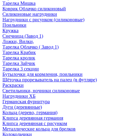
Тарелка Мишка
Коврик Облачко силиконовый
Силиконовые нагрудники
Нагрудники с рисунком (силиконовые)
Поильники
Кружка
Снечница (Завод 1)
Ложки, Вилки,
Тарелка Облачко ( Завод 1)
Тарелка Крабик
Тарелка кролик
Тарелка Зайчик
Тарелка 3 секции
Бутылочки для кормления, поильники
Щёточка прорезыватель на палец (в футляре)
Раскраски
Светильники, ночники силиконовые
Нагрудники ХБ
Германская фурнитура
Дуги (деревянные)
Кольца (дерево, германия)
Клипса деревянная германия
Клипса деревянная с рисунком
Металлические кольца для брелков
Колокольчики