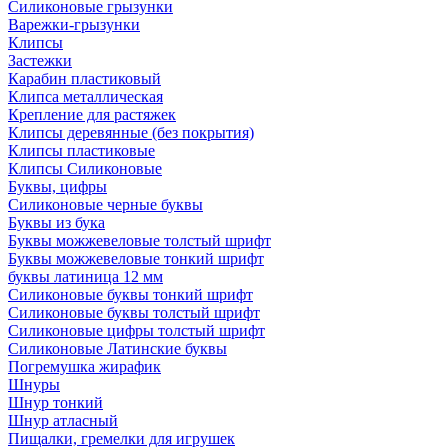
Силиконовые грызунки
Варежки-грызунки
Клипсы
Застежки
Карабин пластиковый
Клипса металлическая
Крепление для растяжек
Клипсы деревянные (без покрытия)
Клипсы пластиковые
Клипсы Силиконовые
Буквы, цифры
Силиконовые черные буквы
Буквы из бука
Буквы можжевеловые толстый шрифт
Буквы можжевеловые тонкий шрифт
буквы латиница 12 мм
Силиконовые буквы тонкий шрифт
Силиконовые буквы толстый шрифт
Силиконовые цифры толстый шрифт
Силиконовые Латинские буквы
Погремушка жирафик
Шнуры
Шнур тонкий
Шнур атласный
Пищалки, гремелки для игрушек