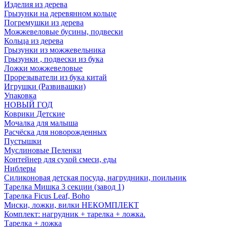
Изделия из дерева
Грызунки на деревянном кольце
Погремушки из дерева
Можжевеловые бусины, подвески
Кольца из дерева
Грызунки из можжевельника
Грызунки , подвески из бука
Ложки можжевеловые
Прорезыватели из бука китай
Игрушки (Развивашки)
Упаковка
НОВЫЙ ГОД
Коврики Детские
Мочалка для малыша
Расчёска для новорожденных
Пустышки
Муслиновые Пеленки
Контейнер для сухой смеси, еды
Ниблеры
Силиконовая детская посуда, нагрудники, поильник
Тарелка Мишка 3 секции (завод 1)
Тарелка Ficus Leaf, Boho
Миски, ложки, вилки НЕКОМПЛЕКТ
Комплект: нагрудник + тарелка + ложка.
Тарелка + ложка