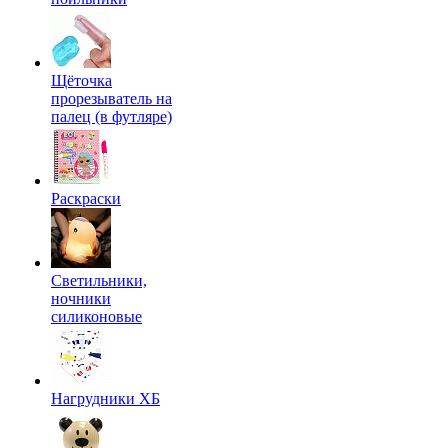
Щёточка
прорезыватель на
палец (в футляре)
Раскраски
Светильники,
ночники
силиконовые
Нагрудники ХБ