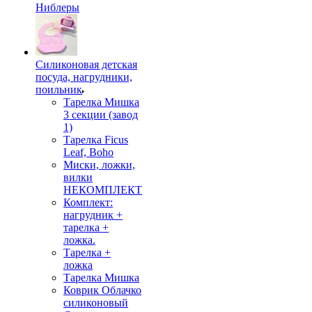
Ниблеры
Силиконовая детская
посуда, нагрудники,
поильник
Тарелка Мишка
3 секции (завод
1)
Тарелка Ficus
Leaf, Boho
Миски, ложки,
вилки
НЕКОМПЛЕКТ
Комплект:
нагрудник +
тарелка +
ложка.
Тарелка +
ложка
Тарелка Мишка
Коврик Облачко
силиконовый