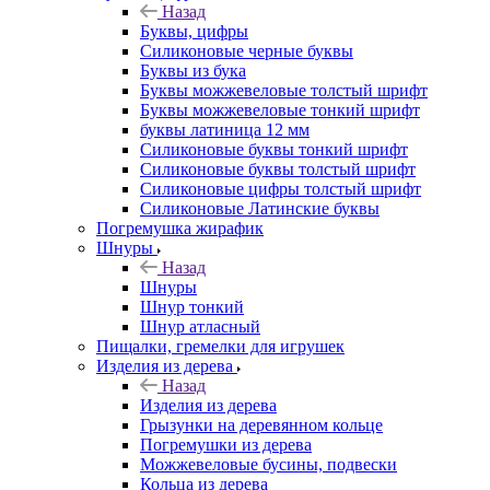
Назад
Буквы, цифры
Силиконовые черные буквы
Буквы из бука
Буквы можжевеловые толстый шрифт
Буквы можжевеловые тонкий шрифт
буквы латиница 12 мм
Силиконовые буквы тонкий шрифт
Силиконовые буквы толстый шрифт
Силиконовые цифры толстый шрифт
Силиконовые Латинские буквы
Погремушка жирафик
Шнуры
Назад
Шнуры
Шнур тонкий
Шнур атласный
Пищалки, гремелки для игрушек
Изделия из дерева
Назад
Изделия из дерева
Грызунки на деревянном кольце
Погремушки из дерева
Можжевеловые бусины, подвески
Кольца из дерева