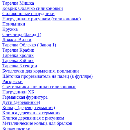
Тарелка Мишка
Коврик Облачко силиконовый
Силиконовые нагрудники
Нагрудники с рисунком (силиконовые)
Поильники
Кружка
Снечница (Завод 1)
Ложки, Вилки,
Тарелка Облачко ( Завод 1)
Тарелка Крабик
Тарелка кролик
Тарелка Зайчик
Тарелка 3 секции
Бутылочки для кормления, поильники
Щёточка прорезыватель на палец (в футляре)
Раскраски
Светильники, ночники силиконовые
Нагрудники ХБ
Германская фурнитура
Дуги (деревянные)
Кольца (дерево, германия)
Клипса деревянная германия
Клипса деревянная с рисунком
Металлические кольца для брелков
Колокольчики