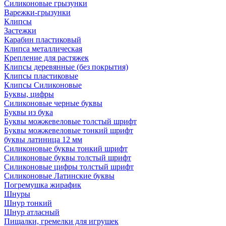
Силиконовые грызунки
Варежки-грызунки
Клипсы
Застежки
Карабин пластиковый
Клипса металлическая
Крепление для растяжек
Клипсы деревянные (без покрытия)
Клипсы пластиковые
Клипсы Силиконовые
Буквы, цифры
Силиконовые черные буквы
Буквы из бука
Буквы можжевеловые толстый шрифт
Буквы можжевеловые тонкий шрифт
буквы латиница 12 мм
Силиконовые буквы тонкий шрифт
Силиконовые буквы толстый шрифт
Силиконовые цифры толстый шрифт
Силиконовые Латинские буквы
Погремушка жирафик
Шнуры
Шнур тонкий
Шнур атласный
Пищалки, гремелки для игрушек