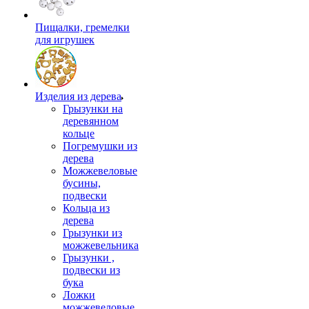
Пищалки, гремелки
для игрушек
Изделия из дерева
Грызунки на
деревянном
кольце
Погремушки из
дерева
Можжевеловые
бусины,
подвески
Кольца из
дерева
Грызунки из
можжевельника
Грызунки ,
подвески из
бука
Ложки
можжевеловые