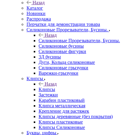
Назад
Каталог
Новинки
Распродажа
Перчатки для демонстрации товара
Силиконовые Прорезыватели, Бусины.
Назад
Силиконовые Прорезыватели, Бусины.
Силиконовые бусины
Силиконовые фигурки
3Д бусины
Дуги, Кольца силиконовые
Силиконовые грызунки
Варежки-грызунки
Клипсы
Назад
Клипсы
Застежки
Карабин пластиковый
Клипса металлическая
Крепление для растяжек
Клипсы деревянные (без покрытия)
Клипсы пластиковые
Клипсы Силиконовые
Буквы, цифры