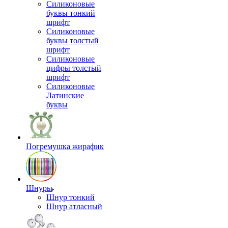
Силиконовые
буквы тонкий
шрифт
Силиконовые
буквы толстый
шрифт
Силиконовые
цифры толстый
шрифт
Силиконовые
Латинские
буквы
Погремушка жирафик
Шнуры
Шнур тонкий
Шнур атласный