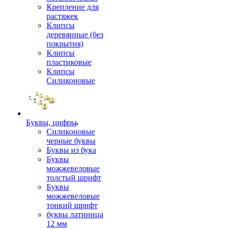
Крепление для
растяжек
Клипсы
деревянные (без
покрытия)
Клипсы
пластиковые
Клипсы
Силиконовые
Буквы, цифры
Силиконовые
черные буквы
Буквы из бука
Буквы
можжевеловые
толстый шрифт
Буквы
можжевеловые
тонкий шрифт
буквы латиница
12 мм