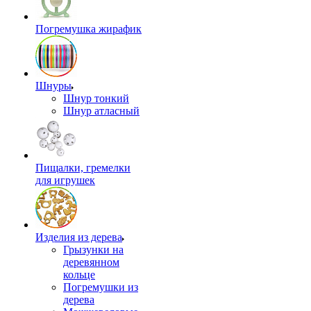
Погремушка жирафик
Шнуры
Шнур тонкий
Шнур атласный
Пищалки, гремелки
для игрушек
Изделия из дерева
Грызунки на
деревянном
кольце
Погремушки из
дерева