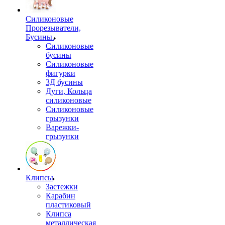
Силиконовые
Прорезыватели,
Бусины.
Силиконовые
бусины
Силиконовые
фигурки
3Д бусины
Дуги, Кольца
силиконовые
Силиконовые
грызунки
Варежки-
грызунки
Клипсы
Застежки
Карабин
пластиковый
Клипса
металлическая