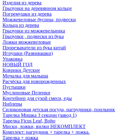
Изделия из дерева
Грызунки на деревянном кольце
Погремушки из дерева
Можжевеловые бусины, подвески
Кольца из дерева
Грызунки из можжевельника
Грызунки , подвески из бука
Ложки можжевеловые
Прорезыватели из бука китай
Игрушки (Развивашки)
Упаковка
НОВЫЙ ГОД
Коврики Детские
Мочалка для малыша
Расчёска для новорожденных
Пустышки
Муслиновые Пеленки
Контейнер для сухой смеси, еды
Ниблеры
Силиконовая детская посуда, нагрудники, поильник
Тарелка Мишка 3 секции (завод 1)
Тарелка Ficus Leaf, Boho
Миски, ложки, вилки НЕКОМПЛЕКТ
Комплект: нагрудник + тарелка + ложка.
Тарелка + ложка