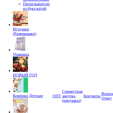
Прорезыватели
из бука китай
Игрушки
(Развивашки)
Упаковка
НОВЫЙ ГОД
Совместная
Вопро
Коврики Детские
ОПТ
закупка
Контакты
Ответ
(предзаказ)