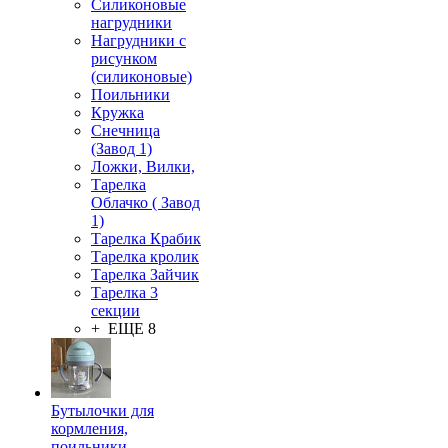
Силиконовые
нагрудники
Нагрудники с
рисунком
(силиконовые)
Поильники
Кружка
Снечница
(Завод 1)
Ложки, Вилки,
Тарелка
Облачко ( Завод
1)
Тарелка Крабик
Тарелка кролик
Тарелка Зайчик
Тарелка 3
секции
+ ЕЩЕ 8
Бутылочки для
кормления,
поильники