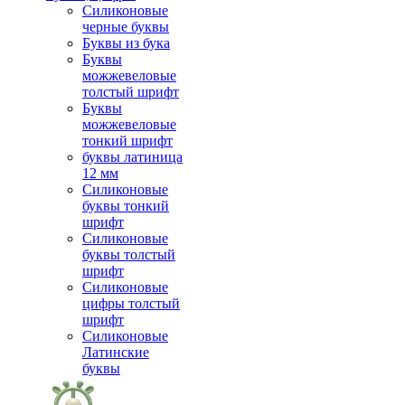
Силиконовые
черные буквы
Буквы из бука
Буквы
можжевеловые
толстый шрифт
Буквы
можжевеловые
тонкий шрифт
буквы латиница
12 мм
Силиконовые
буквы тонкий
шрифт
Силиконовые
буквы толстый
шрифт
Силиконовые
цифры толстый
шрифт
Силиконовые
Латинские
буквы