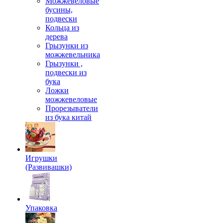
Можжевеловые
бусины,
подвески
Кольца из
дерева
Грызунки из
можжевельника
Грызунки ,
подвески из
бука
Ложки
можжевеловые
Прорезыватели
из бука китай
Игрушки
(Развивашки)
Упаковка