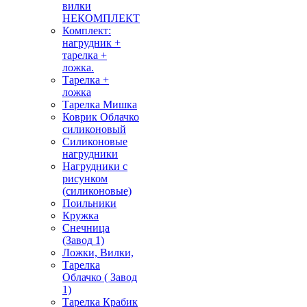
вилки
НЕКОМПЛЕКТ
Комплект:
нагрудник +
тарелка +
ложка.
Тарелка +
ложка
Тарелка Мишка
Коврик Облачко
силиконовый
Силиконовые
нагрудники
Нагрудники с
рисунком
(силиконовые)
Поильники
Кружка
Снечница
(Завод 1)
Ложки, Вилки,
Тарелка
Облачко ( Завод
1)
Тарелка Крабик