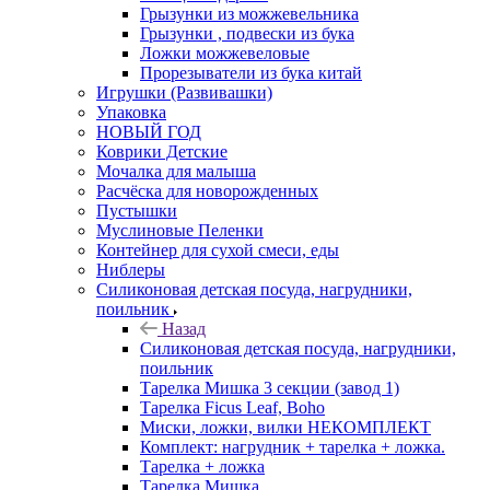
Грызунки из можжевельника
Грызунки , подвески из бука
Ложки можжевеловые
Прорезыватели из бука китай
Игрушки (Развивашки)
Упаковка
НОВЫЙ ГОД
Коврики Детские
Мочалка для малыша
Расчёска для новорожденных
Пустышки
Муслиновые Пеленки
Контейнер для сухой смеси, еды
Ниблеры
Силиконовая детская посуда, нагрудники,
поильник
Назад
Силиконовая детская посуда, нагрудники,
поильник
Тарелка Мишка 3 секции (завод 1)
Тарелка Ficus Leaf, Boho
Миски, ложки, вилки НЕКОМПЛЕКТ
Комплект: нагрудник + тарелка + ложка.
Тарелка + ложка
Тарелка Мишка