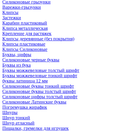
Силиконовые грызунки
Варежки-грызунки
Клипсы
Застежки
Карабин пластиковый
Клипса металлическая
Крепление для растяжек
Клипсы деревянные (без покрытия)
Клипсы пластиковые
Клипсы Силиконовые
Буквы, цифры
Силиконовые черные буквы
Буквы из бука
Буквы можжевеловые толстый шрифт
Буквы можжевеловые тонкий шрифт
буквы латиница 12 мм
Силиконовые буквы тонкий шрифт
Силиконовые буквы толстый шрифт
Силиконовые цифры толстый шрифт
Силиконовые Латинские буквы
Погремушка жирафик
Шнуры
Шнур тонкий
Шнур атласный
Пищалки, гремелки для игрушек