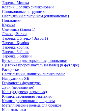
Тарелка Мишка
Коврик Облачко силиконовый
Силиконовые нагрудники
Нагрудники с рисунком (силиконовые)
Поильники
Кружка
Снечница (Завод 1)
Ложки, Вилки,
Тарелка Облачко ( Завод 1)
Тарелка Крабик
Тарелка кролик
Тарелка Зайчик
Тарелка 3 секции
Бутылочки для кормления, поильники
Щёточка прорезыватель на палец (в футляре)
Раскраски
Светильники, ночники силиконовые
Нагрудники ХБ
Германская фурнитура
Дуги (деревянные)
Кольца (дерево, германия)
Клипса деревянная германия
Клипса деревянная с рисунком
Металлические кольца для брелков
Колокольчики