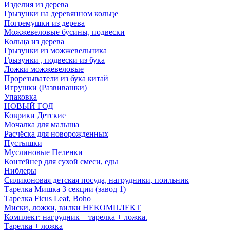
Изделия из дерева
Грызунки на деревянном кольце
Погремушки из дерева
Можжевеловые бусины, подвески
Кольца из дерева
Грызунки из можжевельника
Грызунки , подвески из бука
Ложки можжевеловые
Прорезыватели из бука китай
Игрушки (Развивашки)
Упаковка
НОВЫЙ ГОД
Коврики Детские
Мочалка для малыша
Расчёска для новорожденных
Пустышки
Муслиновые Пеленки
Контейнер для сухой смеси, еды
Ниблеры
Силиконовая детская посуда, нагрудники, поильник
Тарелка Мишка 3 секции (завод 1)
Тарелка Ficus Leaf, Boho
Миски, ложки, вилки НЕКОМПЛЕКТ
Комплект: нагрудник + тарелка + ложка.
Тарелка + ложка