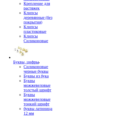
Крепление для
растяжек
Клипсы
деревянные (без
покрытия)
Клипсы
пластиковые
Клипсы
Силиконовые
Буквы, цифры
Силиконовые
черные буквы
Буквы из бука
Буквы
можжевеловые
толстый шрифт
Буквы
можжевеловые
тонкий шрифт
буквы латиница
12 мм