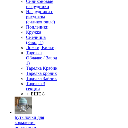
Силиконовые
нагрудники
Нагрудники с
рисунком
(силиконовые)
Поильники
Кружка
Снечница
(Завод 1)
Ложки, Вилки,
Тарелка
Облачко ( Завод
1)
Тарелка Крабик
Тарелка кролик
Тарелка Зайчик
Тарелка 3
секции
+ ЕЩЕ 8
Бутылочки для
кормления,
поильники