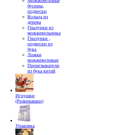
Можжевеловые
бусины,
подвески
Кольца из
дерева
Грызунки из
можжевельника
Грызунки ,
подвески из
бука
Ложки
можжевеловые
Прорезыватели
из бука китай
Игрушки
(Развивашки)
Упаковка