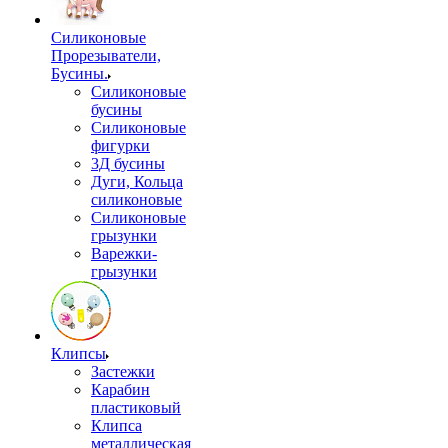
Силиконовые
Прорезыватели,
Бусины.
Силиконовые
бусины
Силиконовые
фигурки
3Д бусины
Дуги, Кольца
силиконовые
Силиконовые
грызунки
Варежки-
грызунки
Клипсы
Застежки
Карабин
пластиковый
Клипса
металлическая