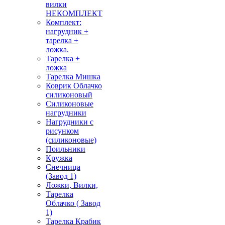
вилки
НЕКОМПЛЕКТ
Комплект:
нагрудник +
тарелка +
ложка.
Тарелка +
ложка
Тарелка Мишка
Коврик Облачко
силиконовый
Силиконовые
нагрудники
Нагрудники с
рисунком
(силиконовые)
Поильники
Кружка
Снечница
(Завод 1)
Ложки, Вилки,
Тарелка
Облачко ( Завод
1)
Тарелка Крабик