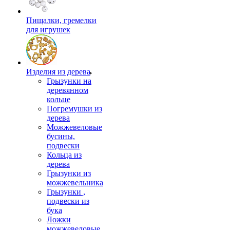
Пищалки, гремелки
для игрушек
Изделия из дерева
Грызунки на
деревянном
кольце
Погремушки из
дерева
Можжевеловые
бусины,
подвески
Кольца из
дерева
Грызунки из
можжевельника
Грызунки ,
подвески из
бука
Ложки
можжевеловые