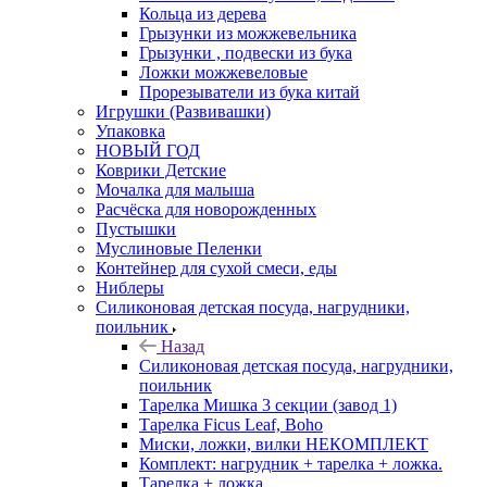
Кольца из дерева
Грызунки из можжевельника
Грызунки , подвески из бука
Ложки можжевеловые
Прорезыватели из бука китай
Игрушки (Развивашки)
Упаковка
НОВЫЙ ГОД
Коврики Детские
Мочалка для малыша
Расчёска для новорожденных
Пустышки
Муслиновые Пеленки
Контейнер для сухой смеси, еды
Ниблеры
Силиконовая детская посуда, нагрудники,
поильник
Назад
Силиконовая детская посуда, нагрудники,
поильник
Тарелка Мишка 3 секции (завод 1)
Тарелка Ficus Leaf, Boho
Миски, ложки, вилки НЕКОМПЛЕКТ
Комплект: нагрудник + тарелка + ложка.
Тарелка + ложка