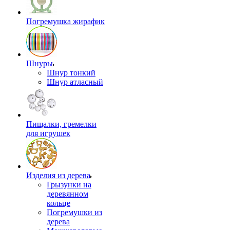
Погремушка жирафик
Шнуры
Шнур тонкий
Шнур атласный
Пищалки, гремелки
для игрушек
Изделия из дерева
Грызунки на
деревянном
кольце
Погремушки из
дерева