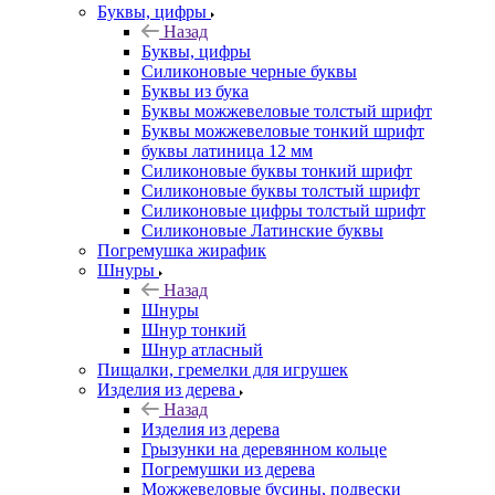
Буквы, цифры
Назад
Буквы, цифры
Силиконовые черные буквы
Буквы из бука
Буквы можжевеловые толстый шрифт
Буквы можжевеловые тонкий шрифт
буквы латиница 12 мм
Силиконовые буквы тонкий шрифт
Силиконовые буквы толстый шрифт
Силиконовые цифры толстый шрифт
Силиконовые Латинские буквы
Погремушка жирафик
Шнуры
Назад
Шнуры
Шнур тонкий
Шнур атласный
Пищалки, гремелки для игрушек
Изделия из дерева
Назад
Изделия из дерева
Грызунки на деревянном кольце
Погремушки из дерева
Можжевеловые бусины, подвески