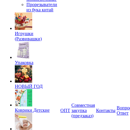
Прорезыватели
из бука китай
Игрушки
(Развивашки)
Упаковка
НОВЫЙ ГОД
Совместная
Вопро
Коврики Детские
ОПТ
закупка
Контакты
Ответ
(предзаказ)