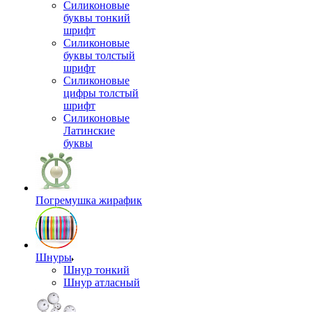
Силиконовые
буквы тонкий
шрифт
Силиконовые
буквы толстый
шрифт
Силиконовые
цифры толстый
шрифт
Силиконовые
Латинские
буквы
Погремушка жирафик
Шнуры
Шнур тонкий
Шнур атласный