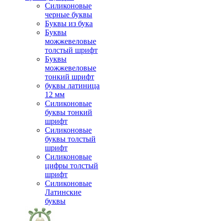
Силиконовые
черные буквы
Буквы из бука
Буквы
можжевеловые
толстый шрифт
Буквы
можжевеловые
тонкий шрифт
буквы латиница
12 мм
Силиконовые
буквы тонкий
шрифт
Силиконовые
буквы толстый
шрифт
Силиконовые
цифры толстый
шрифт
Силиконовые
Латинские
буквы