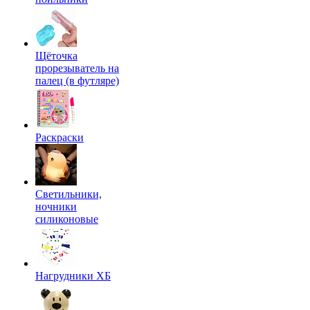
Щёточка
прорезыватель на
палец (в футляре)
Раскраски
Светильники,
ночники
силиконовые
Нагрудники ХБ