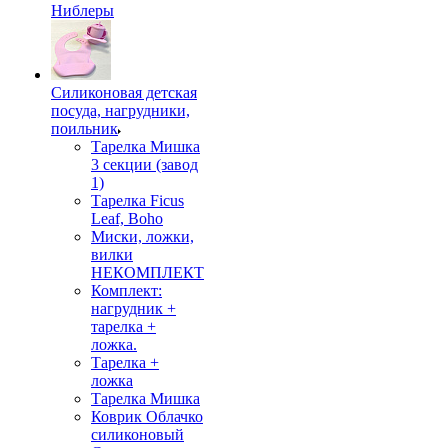
Ниблеры
Силиконовая детская
посуда, нагрудники,
поильник
Тарелка Мишка
3 секции (завод
1)
Тарелка Ficus
Leaf, Boho
Миски, ложки,
вилки
НЕКОМПЛЕКТ
Комплект:
нагрудник +
тарелка +
ложка.
Тарелка +
ложка
Тарелка Мишка
Коврик Облачко
силиконовый