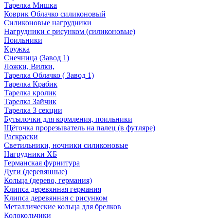
Тарелка Мишка
Коврик Облачко силиконовый
Силиконовые нагрудники
Нагрудники с рисунком (силиконовые)
Поильники
Кружка
Снечница (Завод 1)
Ложки, Вилки,
Тарелка Облачко ( Завод 1)
Тарелка Крабик
Тарелка кролик
Тарелка Зайчик
Тарелка 3 секции
Бутылочки для кормления, поильники
Щёточка прорезыватель на палец (в футляре)
Раскраски
Светильники, ночники силиконовые
Нагрудники ХБ
Германская фурнитура
Дуги (деревянные)
Кольца (дерево, германия)
Клипса деревянная германия
Клипса деревянная с рисунком
Металлические кольца для брелков
Колокольчики