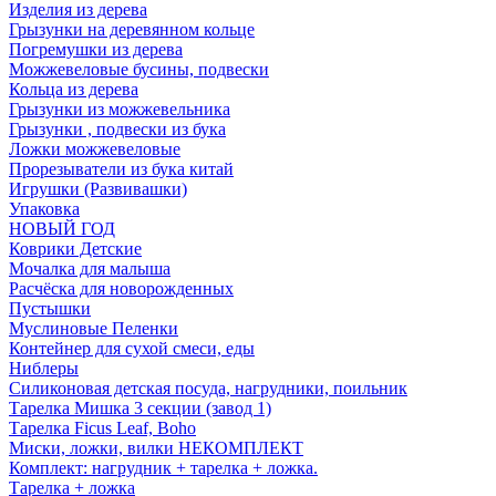
Изделия из дерева
Грызунки на деревянном кольце
Погремушки из дерева
Можжевеловые бусины, подвески
Кольца из дерева
Грызунки из можжевельника
Грызунки , подвески из бука
Ложки можжевеловые
Прорезыватели из бука китай
Игрушки (Развивашки)
Упаковка
НОВЫЙ ГОД
Коврики Детские
Мочалка для малыша
Расчёска для новорожденных
Пустышки
Муслиновые Пеленки
Контейнер для сухой смеси, еды
Ниблеры
Силиконовая детская посуда, нагрудники, поильник
Тарелка Мишка 3 секции (завод 1)
Тарелка Ficus Leaf, Boho
Миски, ложки, вилки НЕКОМПЛЕКТ
Комплект: нагрудник + тарелка + ложка.
Тарелка + ложка