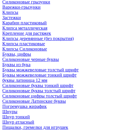
Силиконовые грызунки
Варежки-грызунки
Клипсы
Застежки
Карабин пластиковый
Клипса металлическая
Крепление для растяжек
Клипсы деревянные (без покрытия)
Клипсы пластиковые
Клипсы Силиконовые
Буквы, цифры
Силиконовые черные буквы
Буквы из бука
Буквы можжевеловые толстый шрифт
Буквы можжевеловые тонкий шрифт
буквы латиница 12 мм
Силиконовые буквы тонкий шрифт
Силиконовые буквы толстый шрифт
Силиконовые цифры толстый шрифт
Силиконовые Латинские буквы
Погремушка жирафик
Шнуры
Шнур тонкий
Шнур атласный
Пищалки, гремелки для игрушек