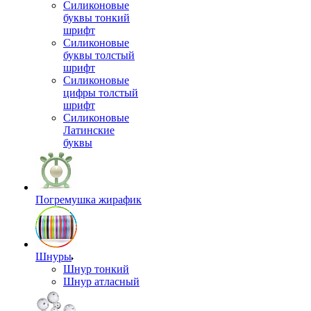
Силиконовые
буквы тонкий
шрифт
Силиконовые
буквы толстый
шрифт
Силиконовые
цифры толстый
шрифт
Силиконовые
Латинские
буквы
Погремушка жирафик
Шнуры
Шнур тонкий
Шнур атласный