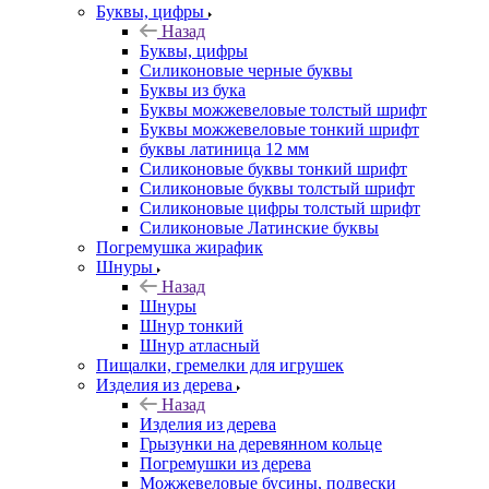
Буквы, цифры
Назад
Буквы, цифры
Силиконовые черные буквы
Буквы из бука
Буквы можжевеловые толстый шрифт
Буквы можжевеловые тонкий шрифт
буквы латиница 12 мм
Силиконовые буквы тонкий шрифт
Силиконовые буквы толстый шрифт
Силиконовые цифры толстый шрифт
Силиконовые Латинские буквы
Погремушка жирафик
Шнуры
Назад
Шнуры
Шнур тонкий
Шнур атласный
Пищалки, гремелки для игрушек
Изделия из дерева
Назад
Изделия из дерева
Грызунки на деревянном кольце
Погремушки из дерева
Можжевеловые бусины, подвески