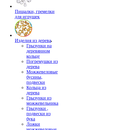
Пищалки, гремелки
для игрушек
Изделия из дерева
Грызунки на
деревянном
кольце
Погремушки из
дерева
Можжевеловые
бусины,
подвески
Кольца из
дерева
Грызунки из
можжевельника
Грызунки ,
подвески из
бука
Ложки
можжевеловые