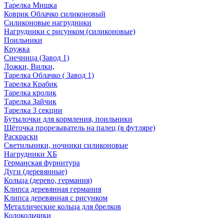
Тарелка Мишка
Коврик Облачко силиконовый
Силиконовые нагрудники
Нагрудники с рисунком (силиконовые)
Поильники
Кружка
Снечница (Завод 1)
Ложки, Вилки,
Тарелка Облачко ( Завод 1)
Тарелка Крабик
Тарелка кролик
Тарелка Зайчик
Тарелка 3 секции
Бутылочки для кормления, поильники
Щёточка прорезыватель на палец (в футляре)
Раскраски
Светильники, ночники силиконовые
Нагрудники ХБ
Германская фурнитура
Дуги (деревянные)
Кольца (дерево, германия)
Клипса деревянная германия
Клипса деревянная с рисунком
Металлические кольца для брелков
Колокольчики