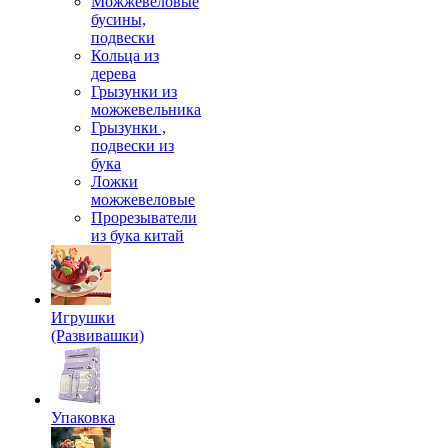
Можжевеловые
бусины,
подвески
Кольца из
дерева
Грызунки из
можжевельника
Грызунки ,
подвески из
бука
Ложки
можжевеловые
Прорезыватели
из бука китай
Игрушки
(Развивашки)
Упаковка