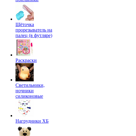
Щёточка
прорезыватель на
палец (в футляре)
Раскраски
Светильники,
ночники
силиконовые
Нагрудники ХБ