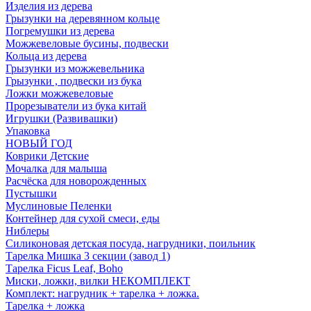
Изделия из дерева
Грызунки на деревянном кольце
Погремушки из дерева
Можжевеловые бусины, подвески
Кольца из дерева
Грызунки из можжевельника
Грызунки , подвески из бука
Ложки можжевеловые
Прорезыватели из бука китай
Игрушки (Развивашки)
Упаковка
НОВЫЙ ГОД
Коврики Детские
Мочалка для малыша
Расчёска для новорожденных
Пустышки
Муслиновые Пеленки
Контейнер для сухой смеси, еды
Ниблеры
Силиконовая детская посуда, нагрудники, поильник
Тарелка Мишка 3 секции (завод 1)
Тарелка Ficus Leaf, Boho
Миски, ложки, вилки НЕКОМПЛЕКТ
Комплект: нагрудник + тарелка + ложка.
Тарелка + ложка