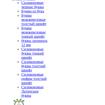
Силиконовые
черные буквы
Буквы из бука
Буквы
можжевеловые
толстый шрифт
Буквы
можжевеловые
тонкий шрифт
буквы латиница
12 мм
Силиконовые
буквы тонкий
шрифт
Силиконовые
буквы толстый
шрифт
Силиконовые
цифры толстый
шрифт
Силиконовые
Латинские
буквы