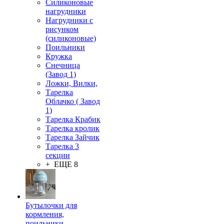
Силиконовые
нагрудники
Нагрудники с
рисунком
(силиконовые)
Поильники
Кружка
Снечница
(Завод 1)
Ложки, Вилки,
Тарелка
Облачко ( Завод
1)
Тарелка Крабик
Тарелка кролик
Тарелка Зайчик
Тарелка 3
секции
+ ЕЩЕ 8
Бутылочки для
кормления,
поильники