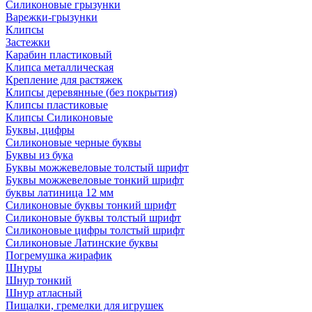
Силиконовые грызунки
Варежки-грызунки
Клипсы
Застежки
Карабин пластиковый
Клипса металлическая
Крепление для растяжек
Клипсы деревянные (без покрытия)
Клипсы пластиковые
Клипсы Силиконовые
Буквы, цифры
Силиконовые черные буквы
Буквы из бука
Буквы можжевеловые толстый шрифт
Буквы можжевеловые тонкий шрифт
буквы латиница 12 мм
Силиконовые буквы тонкий шрифт
Силиконовые буквы толстый шрифт
Силиконовые цифры толстый шрифт
Силиконовые Латинские буквы
Погремушка жирафик
Шнуры
Шнур тонкий
Шнур атласный
Пищалки, гремелки для игрушек