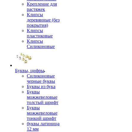
Крепление для
растяжек
Клипсы
деревянные (без
покрытия)
Клипсы
пластиковые
Клипсы
Силиконовые
Буквы, цифры
Силиконовые
черные буквы
Буквы из бука
Буквы
можжевеловые
толстый шрифт
Буквы
можжевеловые
тонкий шрифт
буквы латиница
12 мм