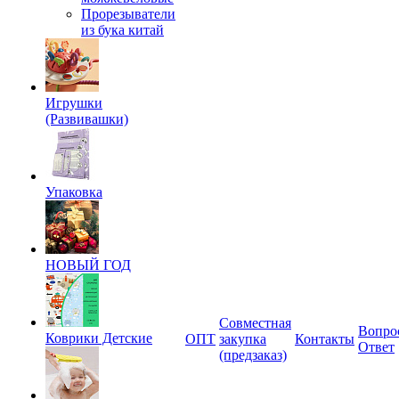
Прорезыватели
из бука китай
Игрушки
(Развивашки)
Упаковка
НОВЫЙ ГОД
Совместная
Вопро
Коврики Детские
ОПТ
закупка
Контакты
Ответ
(предзаказ)