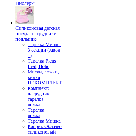
Ниблеры
Силиконовая детская
посуда, нагрудники,
поильник
Тарелка Мишка
3 секции (завод
1)
Тарелка Ficus
Leaf, Boho
Миски, ложки,
вилки
НЕКОМПЛЕКТ
Комплект:
нагрудник +
тарелка +
ложка.
Тарелка +
ложка
Тарелка Мишка
Коврик Облачко
силиконовый