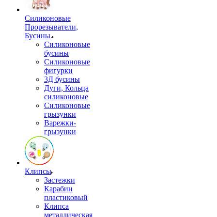
Силиконовые
Прорезыватели,
Бусины.
Силиконовые
бусины
Силиконовые
фигурки
3Д бусины
Дуги, Кольца
силиконовые
Силиконовые
грызунки
Варежки-
грызунки
Клипсы
Застежки
Карабин
пластиковый
Клипса
металлическая