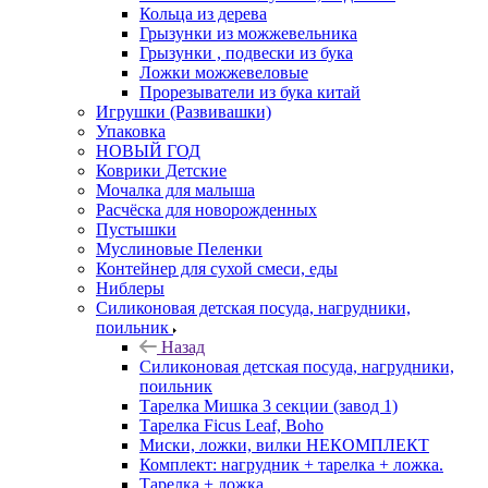
Кольца из дерева
Грызунки из можжевельника
Грызунки , подвески из бука
Ложки можжевеловые
Прорезыватели из бука китай
Игрушки (Развивашки)
Упаковка
НОВЫЙ ГОД
Коврики Детские
Мочалка для малыша
Расчёска для новорожденных
Пустышки
Муслиновые Пеленки
Контейнер для сухой смеси, еды
Ниблеры
Силиконовая детская посуда, нагрудники,
поильник
Назад
Силиконовая детская посуда, нагрудники,
поильник
Тарелка Мишка 3 секции (завод 1)
Тарелка Ficus Leaf, Boho
Миски, ложки, вилки НЕКОМПЛЕКТ
Комплект: нагрудник + тарелка + ложка.
Тарелка + ложка