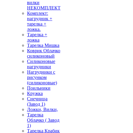
вилки
НЕКОМПЛЕКТ
Комплект:
нагрудник +
тарелка +
ложка.
Тарелка +
ложка
Тарелка Мишка
Коврик Облачко
силиконовый
Силиконовые
нагрудники
Нагрудники с
рисунком
(силиконовые)
Поильники
Кружка
Снечница
(Завод 1)
Ложки, Вилки,
Тарелка
Облачко ( Завод
1)
Тарелка Крабик