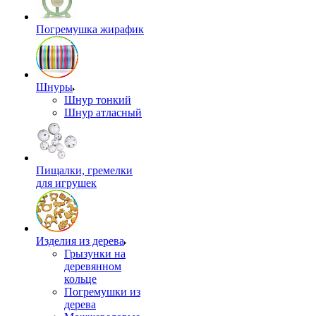
Погремушка жирафик
Шнуры
Шнур тонкий
Шнур атласный
Пищалки, гремелки
для игрушек
Изделия из дерева
Грызунки на
деревянном
кольце
Погремушки из
дерева