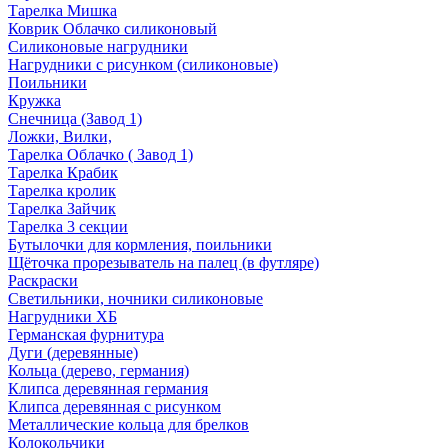
Тарелка Мишка
Коврик Облачко силиконовый
Силиконовые нагрудники
Нагрудники с рисунком (силиконовые)
Поильники
Кружка
Снечница (Завод 1)
Ложки, Вилки,
Тарелка Облачко ( Завод 1)
Тарелка Крабик
Тарелка кролик
Тарелка Зайчик
Тарелка 3 секции
Бутылочки для кормления, поильники
Щёточка прорезыватель на палец (в футляре)
Раскраски
Светильники, ночники силиконовые
Нагрудники ХБ
Германская фурнитура
Дуги (деревянные)
Кольца (дерево, германия)
Клипса деревянная германия
Клипса деревянная с рисунком
Металлические кольца для брелков
Колокольчики