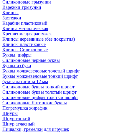
Силиконовые грызунки
Варежки-грызунки
Клипсы
Застежки
Карабин пластиковый
Клипса металлическая
Крепление для растяжек
Клипсы деревянные (без покрытия)
Клипсы пластиковые
Клипсы Силиконовые
Буквы, цифры
Силиконовые черные буквы
Буквы из бука
Буквы можжевеловые толстый шрифт
Буквы можжевеловые тонкий шрифт
буквы латиница 12 мм
Силиконовые буквы тонкий шрифт
Силиконовые буквы толстый шрифт
Силиконовые цифры толстый шрифт
Силиконовые Латинские буквы
Погремушка жирафик
Шнуры
Шнур тонкий
Шнур атласный
Пищалки, гремелки для игрушек