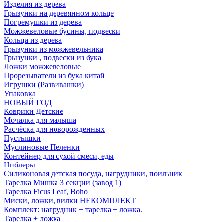
Изделия из дерева
Грызунки на деревянном кольце
Погремушки из дерева
Можжевеловые бусины, подвески
Кольца из дерева
Грызунки из можжевельника
Грызунки , подвески из бука
Ложки можжевеловые
Прорезыватели из бука китай
Игрушки (Развивашки)
Упаковка
НОВЫЙ ГОД
Коврики Детские
Мочалка для малыша
Расчёска для новорожденных
Пустышки
Муслиновые Пеленки
Контейнер для сухой смеси, еды
Ниблеры
Силиконовая детская посуда, нагрудники, поильник
Тарелка Мишка 3 секции (завод 1)
Тарелка Ficus Leaf, Boho
Миски, ложки, вилки НЕКОМПЛЕКТ
Комплект: нагрудник + тарелка + ложка.
Тарелка + ложка