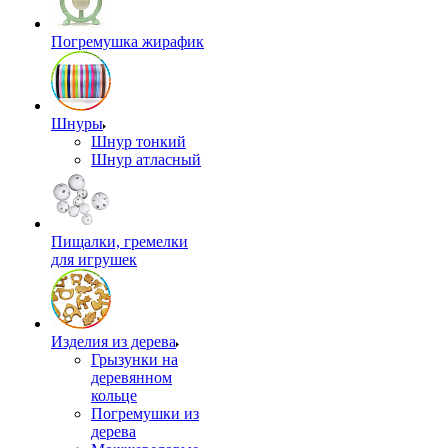
Погремушка жирафик
Шнуры
Шнур тонкий
Шнур атласный
Пищалки, гремелки
для игрушек
Изделия из дерева
Грызунки на
деревянном
кольце
Погремушки из
дерева