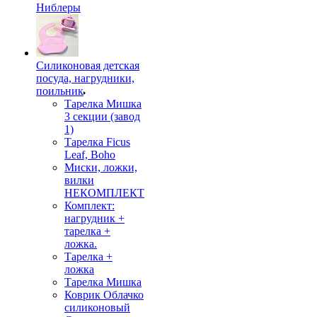
Ниблеры
Силиконовая детская
посуда, нагрудники,
поильник
Тарелка Мишка
3 секции (завод
1)
Тарелка Ficus
Leaf, Boho
Миски, ложки,
вилки
НЕКОМПЛЕКТ
Комплект:
нагрудник +
тарелка +
ложка.
Тарелка +
ложка
Тарелка Мишка
Коврик Облачко
силиконовый