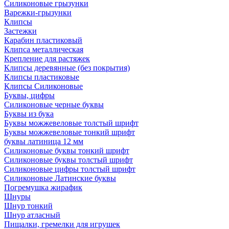
Силиконовые грызунки
Варежки-грызунки
Клипсы
Застежки
Карабин пластиковый
Клипса металлическая
Крепление для растяжек
Клипсы деревянные (без покрытия)
Клипсы пластиковые
Клипсы Силиконовые
Буквы, цифры
Силиконовые черные буквы
Буквы из бука
Буквы можжевеловые толстый шрифт
Буквы можжевеловые тонкий шрифт
буквы латиница 12 мм
Силиконовые буквы тонкий шрифт
Силиконовые буквы толстый шрифт
Силиконовые цифры толстый шрифт
Силиконовые Латинские буквы
Погремушка жирафик
Шнуры
Шнур тонкий
Шнур атласный
Пищалки, гремелки для игрушек