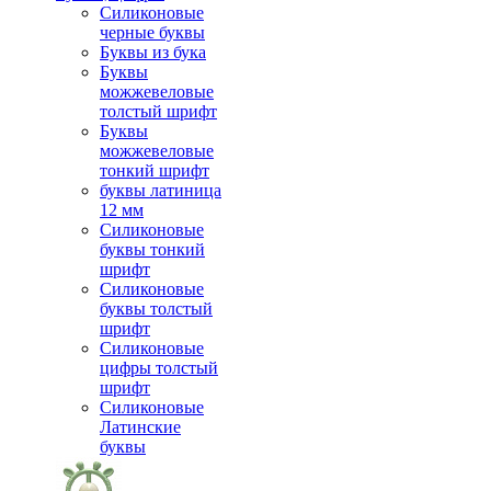
Силиконовые
черные буквы
Буквы из бука
Буквы
можжевеловые
толстый шрифт
Буквы
можжевеловые
тонкий шрифт
буквы латиница
12 мм
Силиконовые
буквы тонкий
шрифт
Силиконовые
буквы толстый
шрифт
Силиконовые
цифры толстый
шрифт
Силиконовые
Латинские
буквы