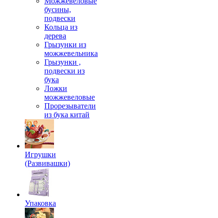
Можжевеловые
бусины,
подвески
Кольца из
дерева
Грызунки из
можжевельника
Грызунки ,
подвески из
бука
Ложки
можжевеловые
Прорезыватели
из бука китай
Игрушки
(Развивашки)
Упаковка