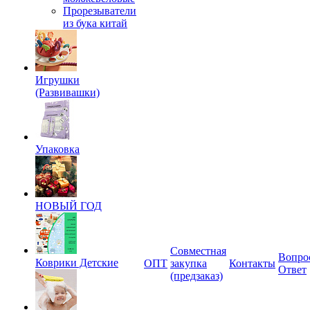
Прорезыватели
из бука китай
Игрушки
(Развивашки)
Упаковка
НОВЫЙ ГОД
Совместная
Вопро
Коврики Детские
ОПТ
закупка
Контакты
Ответ
(предзаказ)