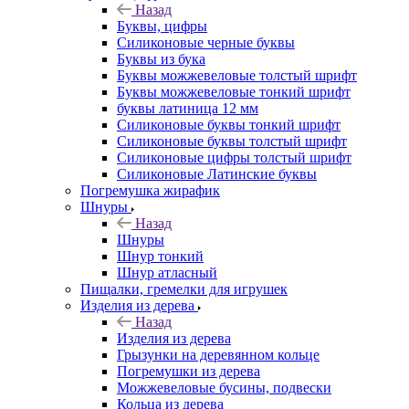
Назад
Буквы, цифры
Силиконовые черные буквы
Буквы из бука
Буквы можжевеловые толстый шрифт
Буквы можжевеловые тонкий шрифт
буквы латиница 12 мм
Силиконовые буквы тонкий шрифт
Силиконовые буквы толстый шрифт
Силиконовые цифры толстый шрифт
Силиконовые Латинские буквы
Погремушка жирафик
Шнуры
Назад
Шнуры
Шнур тонкий
Шнур атласный
Пищалки, гремелки для игрушек
Изделия из дерева
Назад
Изделия из дерева
Грызунки на деревянном кольце
Погремушки из дерева
Можжевеловые бусины, подвески
Кольца из дерева