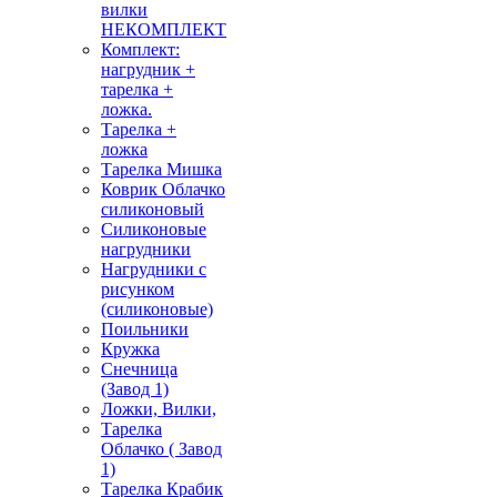
вилки
НЕКОМПЛЕКТ
Комплект:
нагрудник +
тарелка +
ложка.
Тарелка +
ложка
Тарелка Мишка
Коврик Облачко
силиконовый
Силиконовые
нагрудники
Нагрудники с
рисунком
(силиконовые)
Поильники
Кружка
Снечница
(Завод 1)
Ложки, Вилки,
Тарелка
Облачко ( Завод
1)
Тарелка Крабик