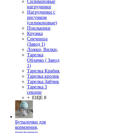
Силиконовые
нагрудники
Нагрудники с
рисунком
(силиконовые)
Поильники
Кружка
Снечница
(Завод 1)
Ложки, Вилки,
Тарелка
Облачко ( Завод
1)
Тарелка Крабик
Тарелка кролик
Тарелка Зайчик
Тарелка 3
секции
+ ЕЩЕ 8
Бутылочки для
кормления,
поильники