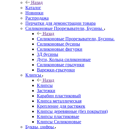
Назад
Каталог
Новинки
Распродажа
Перчатки для демонстрации товара
Силиконовые Прорезыватели, Бусины.
Назад
Силиконовые Прорезыватели, Бусины.
Силиконовые бусины
Силиконовые фигурки
3Д бусины
Дуги, Кольца силиконовые
Силиконовые грызунки
Варежки-грызунки
Клипсы
Назад
Клипсы
Застежки
Карабин пластиковый
Клипса металлическая
Крепление для растяжек
Клипсы деревянные (без покрытия)
Клипсы пластиковые
Клипсы Силиконовые
Буквы, цифры