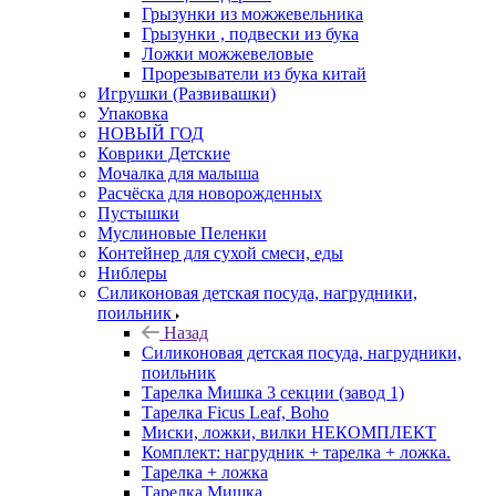
Грызунки из можжевельника
Грызунки , подвески из бука
Ложки можжевеловые
Прорезыватели из бука китай
Игрушки (Развивашки)
Упаковка
НОВЫЙ ГОД
Коврики Детские
Мочалка для малыша
Расчёска для новорожденных
Пустышки
Муслиновые Пеленки
Контейнер для сухой смеси, еды
Ниблеры
Силиконовая детская посуда, нагрудники,
поильник
Назад
Силиконовая детская посуда, нагрудники,
поильник
Тарелка Мишка 3 секции (завод 1)
Тарелка Ficus Leaf, Boho
Миски, ложки, вилки НЕКОМПЛЕКТ
Комплект: нагрудник + тарелка + ложка.
Тарелка + ложка
Тарелка Мишка