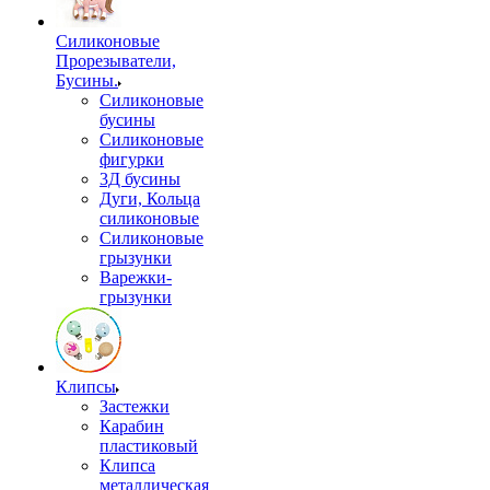
Силиконовые
Прорезыватели,
Бусины.
Силиконовые
бусины
Силиконовые
фигурки
3Д бусины
Дуги, Кольца
силиконовые
Силиконовые
грызунки
Варежки-
грызунки
Клипсы
Застежки
Карабин
пластиковый
Клипса
металлическая