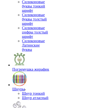
Силиконовые
буквы тонкий
шрифт
Силиконовые
буквы толстый
шрифт
Силиконовые
цифры толстый
шрифт
Силиконовые
Латинские
буквы
Погремушка жирафик
Шнуры
Шнур тонкий
Шнур атласный