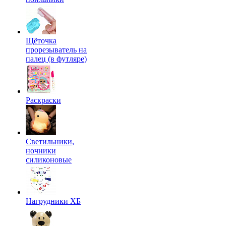
Щёточка
прорезыватель на
палец (в футляре)
Раскраски
Светильники,
ночники
силиконовые
Нагрудники ХБ