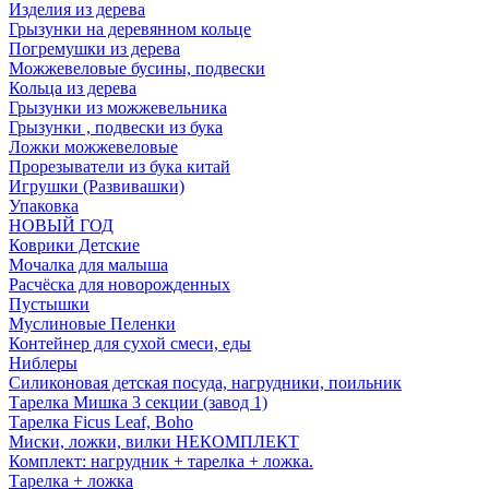
Изделия из дерева
Грызунки на деревянном кольце
Погремушки из дерева
Можжевеловые бусины, подвески
Кольца из дерева
Грызунки из можжевельника
Грызунки , подвески из бука
Ложки можжевеловые
Прорезыватели из бука китай
Игрушки (Развивашки)
Упаковка
НОВЫЙ ГОД
Коврики Детские
Мочалка для малыша
Расчёска для новорожденных
Пустышки
Муслиновые Пеленки
Контейнер для сухой смеси, еды
Ниблеры
Силиконовая детская посуда, нагрудники, поильник
Тарелка Мишка 3 секции (завод 1)
Тарелка Ficus Leaf, Boho
Миски, ложки, вилки НЕКОМПЛЕКТ
Комплект: нагрудник + тарелка + ложка.
Тарелка + ложка