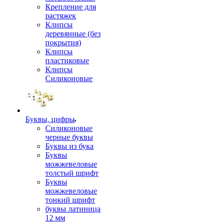
Крепление для
растяжек
Клипсы
деревянные (без
покрытия)
Клипсы
пластиковые
Клипсы
Силиконовые
Буквы, цифры
Силиконовые
черные буквы
Буквы из бука
Буквы
можжевеловые
толстый шрифт
Буквы
можжевеловые
тонкий шрифт
буквы латиница
12 мм