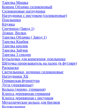
Тарелка Мишка
Коврик Облачко силиконовый
Силиконовые нагрудники
Нагрудники с рисунком (силиконовые)
Поильники
Кружка
Снечница (Завод 1)
Ложки, Вилки,
Тарелка Облачко ( Завод 1)
Тарелка Крабик
Тарелка кролик
Тарелка Зайчик
Тарелка 3 секции
Бутылочки для кормления, поильники
Щёточка прорезыватель на палец (в футляре)
Раскраски
Светильники, ночники силиконовые
Нагрудники ХБ
Германская фурнитура
Дуги (деревянные)
Кольца (дерево, германия)
Клипса деревянная германия
Клипса деревянная с рисунком
Металлические кольца для брелков
Колокольчики