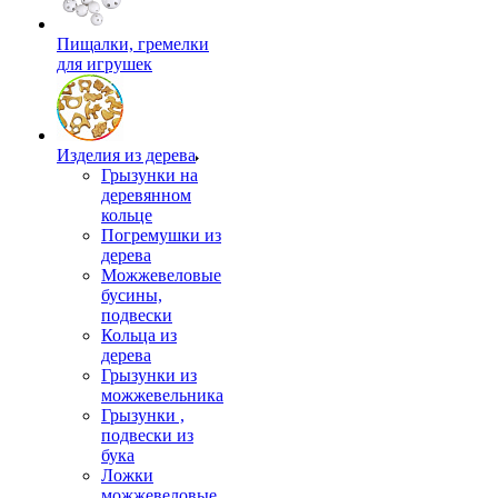
Пищалки, гремелки
для игрушек
Изделия из дерева
Грызунки на
деревянном
кольце
Погремушки из
дерева
Можжевеловые
бусины,
подвески
Кольца из
дерева
Грызунки из
можжевельника
Грызунки ,
подвески из
бука
Ложки
можжевеловые