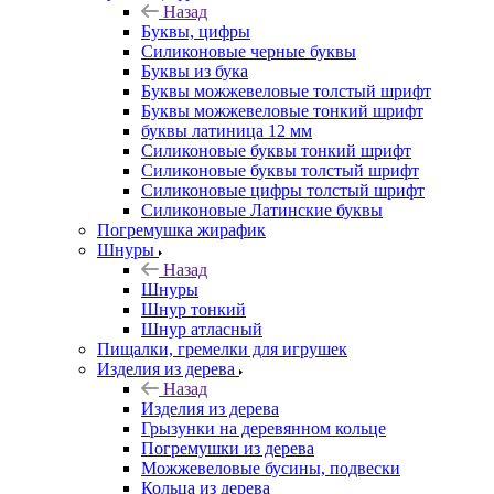
Назад
Буквы, цифры
Силиконовые черные буквы
Буквы из бука
Буквы можжевеловые толстый шрифт
Буквы можжевеловые тонкий шрифт
буквы латиница 12 мм
Силиконовые буквы тонкий шрифт
Силиконовые буквы толстый шрифт
Силиконовые цифры толстый шрифт
Силиконовые Латинские буквы
Погремушка жирафик
Шнуры
Назад
Шнуры
Шнур тонкий
Шнур атласный
Пищалки, гремелки для игрушек
Изделия из дерева
Назад
Изделия из дерева
Грызунки на деревянном кольце
Погремушки из дерева
Можжевеловые бусины, подвески
Кольца из дерева