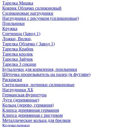
Тарелка Мишка
Коврик Облачко силиконовый
Силиконовые нагрудники
Нагрудники с рисунком (силиконовые)
Поильники
Кружка
Снечница (Завод 1)
Ложки, Вилки,
Тарелка Облачко ( Завод 1)
Тарелка Крабик
Тарелка кролик
Тарелка Зайчик
Тарелка 3 секции
Бутылочки для кормления, поильники
Щёточка прорезыватель на палец (в футляре)
Раскраски
Светильники, ночники силиконовые
Нагрудники ХБ
Германская фурнитура
Дуги (деревянные)
Кольца (дерево, германия)
Клипса деревянная германия
Клипса деревянная с рисунком
Металлические кольца для брелков
Колокольчики