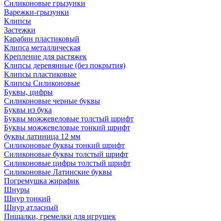
Силиконовые грызунки
Варежки-грызунки
Клипсы
Застежки
Карабин пластиковый
Клипса металлическая
Крепление для растяжек
Клипсы деревянные (без покрытия)
Клипсы пластиковые
Клипсы Силиконовые
Буквы, цифры
Силиконовые черные буквы
Буквы из бука
Буквы можжевеловые толстый шрифт
Буквы можжевеловые тонкий шрифт
буквы латиница 12 мм
Силиконовые буквы тонкий шрифт
Силиконовые буквы толстый шрифт
Силиконовые цифры толстый шрифт
Силиконовые Латинские буквы
Погремушка жирафик
Шнуры
Шнур тонкий
Шнур атласный
Пищалки, гремелки для игрушек