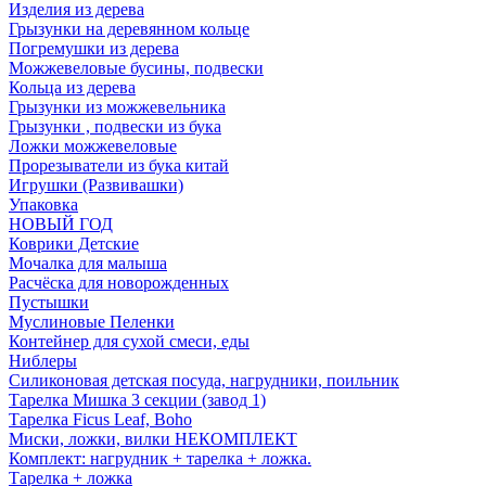
Изделия из дерева
Грызунки на деревянном кольце
Погремушки из дерева
Можжевеловые бусины, подвески
Кольца из дерева
Грызунки из можжевельника
Грызунки , подвески из бука
Ложки можжевеловые
Прорезыватели из бука китай
Игрушки (Развивашки)
Упаковка
НОВЫЙ ГОД
Коврики Детские
Мочалка для малыша
Расчёска для новорожденных
Пустышки
Муслиновые Пеленки
Контейнер для сухой смеси, еды
Ниблеры
Силиконовая детская посуда, нагрудники, поильник
Тарелка Мишка 3 секции (завод 1)
Тарелка Ficus Leaf, Boho
Миски, ложки, вилки НЕКОМПЛЕКТ
Комплект: нагрудник + тарелка + ложка.
Тарелка + ложка