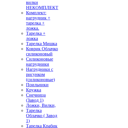
вилки
НЕКОМПЛЕКТ
Комплект:
нагрудник +
тарелка +
ложка.
Тарелка +
ложка
Тарелка Мишка
Коврик Облачко
силиконовый
Силиконовые
нагрудники
Нагрудники с
рисунком
(силиконовые)
Поильники
Кружка
Снечница
(Завод 1)
Ложки, Вилки,
Тарелка
Облачко ( Завод
1)
Тарелка Крабик