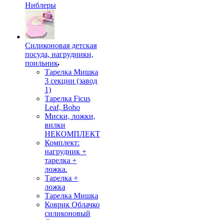
Ниблеры
Силиконовая детская
посуда, нагрудники,
поильник
Тарелка Мишка
3 секции (завод
1)
Тарелка Ficus
Leaf, Boho
Миски, ложки,
вилки
НЕКОМПЛЕКТ
Комплект:
нагрудник +
тарелка +
ложка.
Тарелка +
ложка
Тарелка Мишка
Коврик Облачко
силиконовый