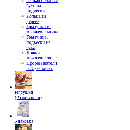
Можжевеловые
бусины,
подвески
Кольца из
дерева
Грызунки из
можжевельника
Грызунки ,
подвески из
бука
Ложки
можжевеловые
Прорезыватели
из бука китай
Игрушки
(Развивашки)
Упаковка