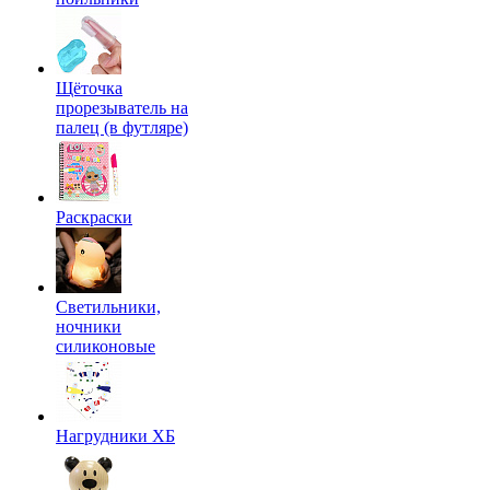
Щёточка
прорезыватель на
палец (в футляре)
Раскраски
Светильники,
ночники
силиконовые
Нагрудники ХБ