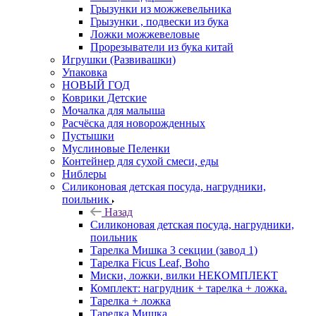
Грызунки из можжевельника
Грызунки , подвески из бука
Ложки можжевеловые
Прорезыватели из бука китай
Игрушки (Развивашки)
Упаковка
НОВЫЙ ГОД
Коврики Детские
Мочалка для малыша
Расчёска для новорожденных
Пустышки
Муслиновые Пеленки
Контейнер для сухой смеси, еды
Ниблеры
Силиконовая детская посуда, нагрудники,
поильник
Назад
Силиконовая детская посуда, нагрудники,
поильник
Тарелка Мишка 3 секции (завод 1)
Тарелка Ficus Leaf, Boho
Миски, ложки, вилки НЕКОМПЛЕКТ
Комплект: нагрудник + тарелка + ложка.
Тарелка + ложка
Тарелка Мишка