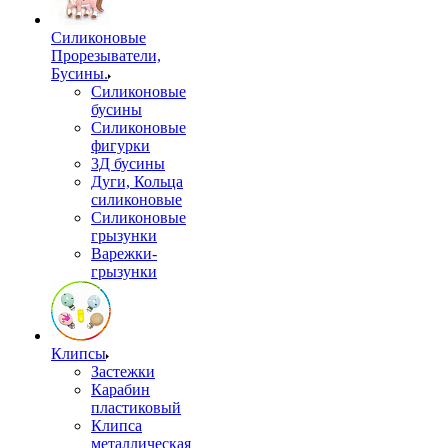
Силиконовые
Прорезыватели,
Бусины.
Силиконовые
бусины
Силиконовые
фигурки
3Д бусины
Дуги, Кольца
силиконовые
Силиконовые
грызунки
Варежки-
грызунки
Клипсы
Застежки
Карабин
пластиковый
Клипса
металлическая