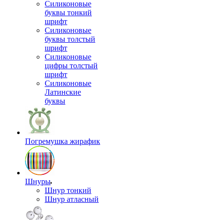
Силиконовые
буквы тонкий
шрифт
Силиконовые
буквы толстый
шрифт
Силиконовые
цифры толстый
шрифт
Силиконовые
Латинские
буквы
Погремушка жирафик
Шнуры
Шнур тонкий
Шнур атласный