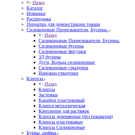
Назад
Каталог
Новинки
Распродажа
Перчатки для демонстрации товара
Силиконовые Прорезыватели, Бусины.
Назад
Силиконовые Прорезыватели, Бусины.
Силиконовые бусины
Силиконовые фигурки
3Д бусины
Дуги, Кольца силиконовые
Силиконовые грызунки
Варежки-грызунки
Клипсы
Назад
Клипсы
Застежки
Карабин пластиковый
Клипса металлическая
Крепление для растяжек
Клипсы деревянные (без покрытия)
Клипсы пластиковые
Клипсы Силиконовые
Буквы, цифры