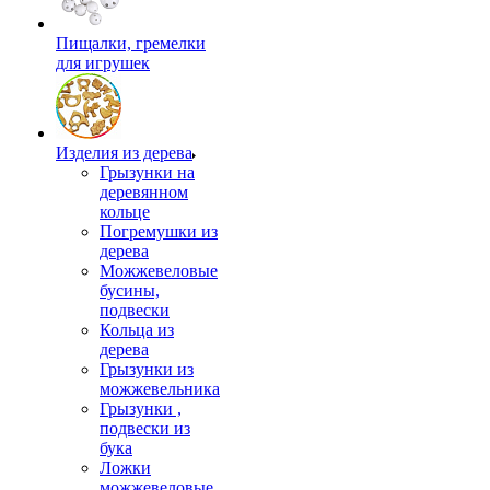
Пищалки, гремелки
для игрушек
Изделия из дерева
Грызунки на
деревянном
кольце
Погремушки из
дерева
Можжевеловые
бусины,
подвески
Кольца из
дерева
Грызунки из
можжевельника
Грызунки ,
подвески из
бука
Ложки
можжевеловые