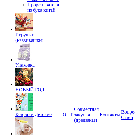
Прорезыватели
из бука китай
Игрушки
(Развивашки)
Упаковка
НОВЫЙ ГОД
Совместная
Вопро
Коврики Детские
ОПТ
закупка
Контакты
Ответ
(предзаказ)