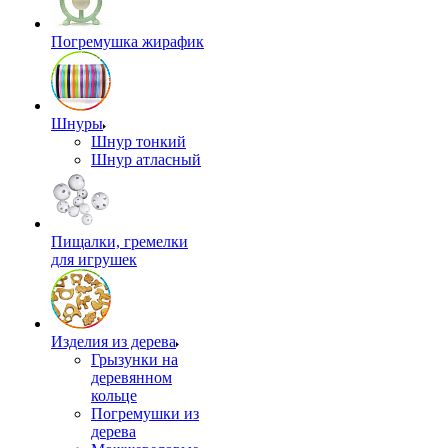
Погремушка жирафик
Шнуры
Шнур тонкий
Шнур атласный
Пищалки, гремелки
для игрушек
Изделия из дерева
Грызунки на
деревянном
кольце
Погремушки из
дерева