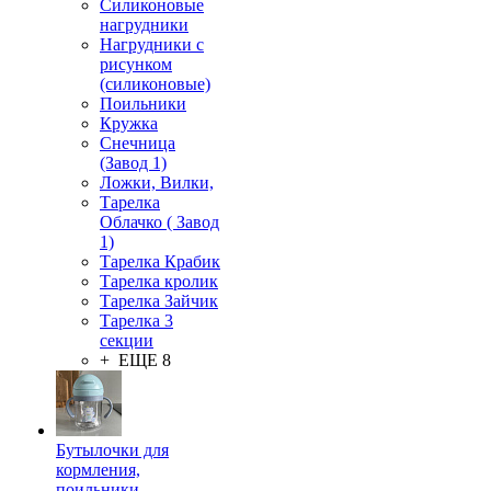
Силиконовые
нагрудники
Нагрудники с
рисунком
(силиконовые)
Поильники
Кружка
Снечница
(Завод 1)
Ложки, Вилки,
Тарелка
Облачко ( Завод
1)
Тарелка Крабик
Тарелка кролик
Тарелка Зайчик
Тарелка 3
секции
+ ЕЩЕ 8
Бутылочки для
кормления,
поильники