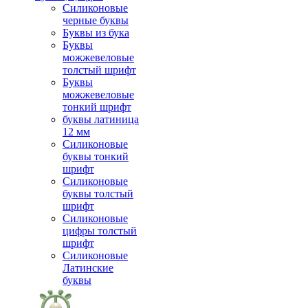
Силиконовые
черные буквы
Буквы из бука
Буквы
можжевеловые
толстый шрифт
Буквы
можжевеловые
тонкий шрифт
буквы латиница
12 мм
Силиконовые
буквы тонкий
шрифт
Силиконовые
буквы толстый
шрифт
Силиконовые
цифры толстый
шрифт
Силиконовые
Латинские
буквы