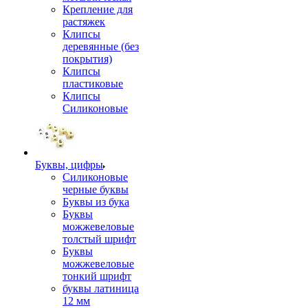
Крепление для
растяжек
Клипсы
деревянные (без
покрытия)
Клипсы
пластиковые
Клипсы
Силиконовые
Буквы, цифры
Силиконовые
черные буквы
Буквы из бука
Буквы
можжевеловые
толстый шрифт
Буквы
можжевеловые
тонкий шрифт
буквы латиница
12 мм