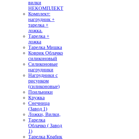
вилки
НЕКОМПЛЕКТ
Комплект:
нагрудник +
тарелка +
ложка.
Тарелка +
ложка
Тарелка Мишка
Коврик Облачко
силиконовый
Силиконовые
нагрудники
Нагрудники с
рисунком
(силиконовые)
Поильники
Кружка
Снечница
(Завод 1)
Ложки, Вилки,
Тарелка
Облачко ( Завод
1)
Тарелка Крабик