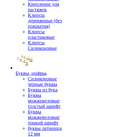
Крепление для
растяжек
Клипсы
деревянные (без
покрытия)
Клипсы
пластиковые
Клипсы
Силиконовые
Буквы, цифры
Силиконовые
черные буквы
Буквы из бука
Буквы
можжевеловые
толстый шрифт
Буквы
можжевеловые
тонкий шрифт
буквы латиница
12 мм