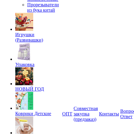
Прорезыватели
из бука китай
Игрушки
(Развивашки)
Упаковка
НОВЫЙ ГОД
Совместная
Вопро
Коврики Детские
ОПТ
закупка
Контакты
Ответ
(предзаказ)