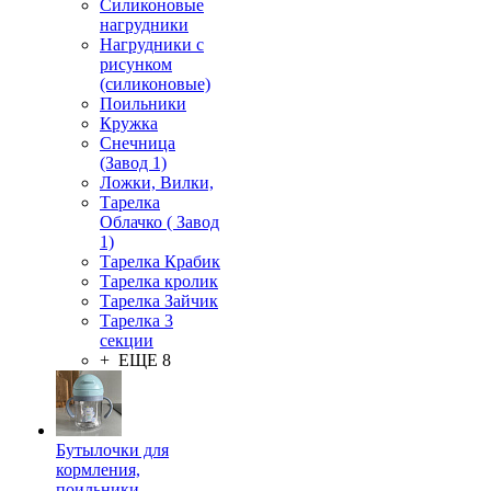
Силиконовые
нагрудники
Нагрудники с
рисунком
(силиконовые)
Поильники
Кружка
Снечница
(Завод 1)
Ложки, Вилки,
Тарелка
Облачко ( Завод
1)
Тарелка Крабик
Тарелка кролик
Тарелка Зайчик
Тарелка 3
секции
+ ЕЩЕ 8
Бутылочки для
кормления,
поильники