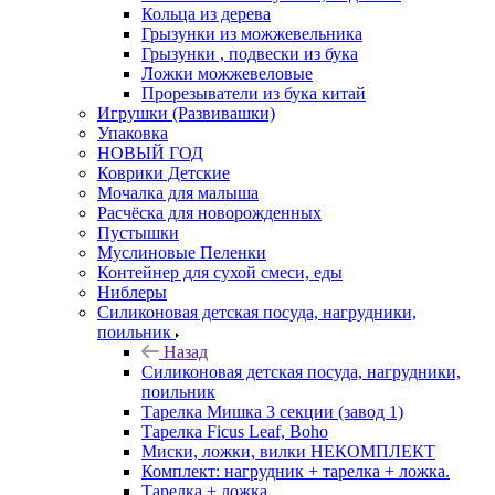
Кольца из дерева
Грызунки из можжевельника
Грызунки , подвески из бука
Ложки можжевеловые
Прорезыватели из бука китай
Игрушки (Развивашки)
Упаковка
НОВЫЙ ГОД
Коврики Детские
Мочалка для малыша
Расчёска для новорожденных
Пустышки
Муслиновые Пеленки
Контейнер для сухой смеси, еды
Ниблеры
Силиконовая детская посуда, нагрудники,
поильник
Назад
Силиконовая детская посуда, нагрудники,
поильник
Тарелка Мишка 3 секции (завод 1)
Тарелка Ficus Leaf, Boho
Миски, ложки, вилки НЕКОМПЛЕКТ
Комплект: нагрудник + тарелка + ложка.
Тарелка + ложка