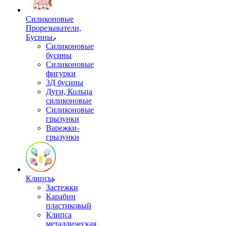
Силиконовые
Прорезыватели,
Бусины.
Силиконовые
бусины
Силиконовые
фигурки
3Д бусины
Дуги, Кольца
силиконовые
Силиконовые
грызунки
Варежки-
грызунки
Клипсы
Застежки
Карабин
пластиковый
Клипса
металлическая