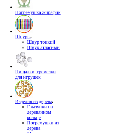
Погремушка жирафик
Шнуры
Шнур тонкий
Шнур атласный
Пищалки, гремелки
для игрушек
Изделия из дерева
Грызунки на
деревянном
кольце
Погремушки из
дерева