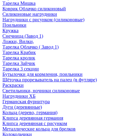
Тарелка Мишка
Коврик Облачко силиконовый
Силиконовые нагрудники
Нагрудники с рисунком (силиконовые)
Поильники
Кружка
Снечница (Завод 1)
Ложки, Вилки,
Тарелка Облачко ( Завод 1)
Тарелка Крабик
Тарелка кролик
Тарелка Зайчик
Тарелка 3 секции
Бутылочки для кормления, поильники
Щёточка прорезыватель на палец (в футляре)
Раскраски
Светильники, ночники силиконовые
Нагрудники ХБ
Германская фурнитура
Дуги (деревянные)
Кольца (дерево, германия)
Клипса деревянная германия
Клипса деревянная с рисунком
Металлические кольца для брелков
Колокольчики