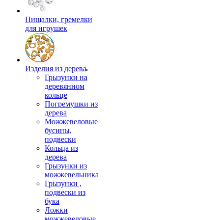
Пищалки, гремелки
для игрушек
Изделия из дерева
Грызунки на
деревянном
кольце
Погремушки из
дерева
Можжевеловые
бусины,
подвески
Кольца из
дерева
Грызунки из
можжевельника
Грызунки ,
подвески из
бука
Ложки
можжевеловые