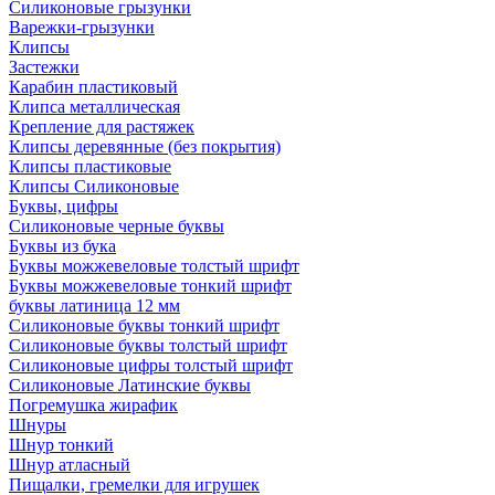
Силиконовые грызунки
Варежки-грызунки
Клипсы
Застежки
Карабин пластиковый
Клипса металлическая
Крепление для растяжек
Клипсы деревянные (без покрытия)
Клипсы пластиковые
Клипсы Силиконовые
Буквы, цифры
Силиконовые черные буквы
Буквы из бука
Буквы можжевеловые толстый шрифт
Буквы можжевеловые тонкий шрифт
буквы латиница 12 мм
Силиконовые буквы тонкий шрифт
Силиконовые буквы толстый шрифт
Силиконовые цифры толстый шрифт
Силиконовые Латинские буквы
Погремушка жирафик
Шнуры
Шнур тонкий
Шнур атласный
Пищалки, гремелки для игрушек