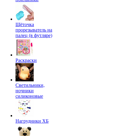
Щёточка
прорезыватель на
палец (в футляре)
Раскраски
Светильники,
ночники
силиконовые
Нагрудники ХБ