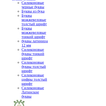
Силиконовые
черные буквы
Буквы из бука
Буквы
можжевеловые
толстый шрифт
Буквы
можжевеловые
тонкий шрифт
буквы латиница
12 мм
Силиконовые
буквы тонкий
шрифт
Силиконовые
буквы толстый
шрифт
Силиконовые
цифры толстый
шрифт
Силиконовые
Латинские
буквы