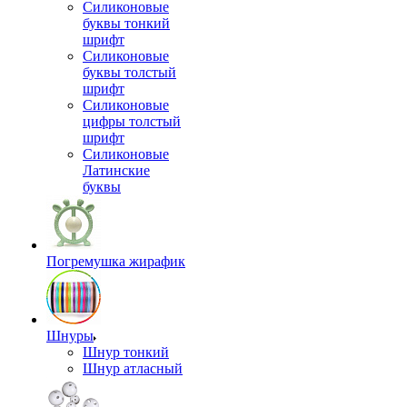
Силиконовые
буквы тонкий
шрифт
Силиконовые
буквы толстый
шрифт
Силиконовые
цифры толстый
шрифт
Силиконовые
Латинские
буквы
Погремушка жирафик
Шнуры
Шнур тонкий
Шнур атласный