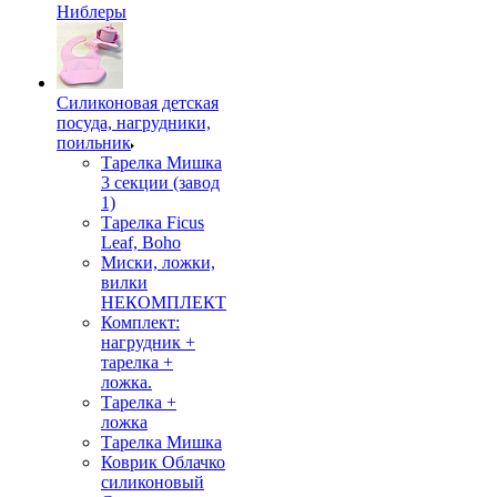
Ниблеры
Силиконовая детская
посуда, нагрудники,
поильник
Тарелка Мишка
3 секции (завод
1)
Тарелка Ficus
Leaf, Boho
Миски, ложки,
вилки
НЕКОМПЛЕКТ
Комплект:
нагрудник +
тарелка +
ложка.
Тарелка +
ложка
Тарелка Мишка
Коврик Облачко
силиконовый