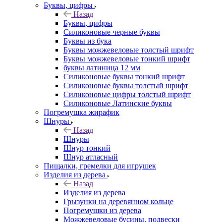
Буквы, цифры
Назад
Буквы, цифры
Силиконовые черные буквы
Буквы из бука
Буквы можжевеловые толстый шрифт
Буквы можжевеловые тонкий шрифт
буквы латиница 12 мм
Силиконовые буквы тонкий шрифт
Силиконовые буквы толстый шрифт
Силиконовые цифры толстый шрифт
Силиконовые Латинские буквы
Погремушка жирафик
Шнуры
Назад
Шнуры
Шнур тонкий
Шнур атласный
Пищалки, гремелки для игрушек
Изделия из дерева
Назад
Изделия из дерева
Грызунки на деревянном кольце
Погремушки из дерева
Можжевеловые бусины, подвески