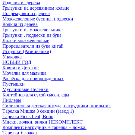
Изделия из дерева
Грызунки на деревянном кольце
Погремушки из дерева
Можжевеловые бусины, подвески
Кольца из дерева
Грызунки из можжевельника
Грызунки , подвески из бука
Ложки можжевеловые
Прорезыватели из бука китай
Игрушки (Развивашки)
Упаковка
НОВЫЙ ГОД
Коврики Детские
Мочалка для малыша
Расчёска для новорожденных
Пустышки
Муслиновые Пеленки
Контейнер для сухой смеси, еды
Ниблеры
Силиконовая детская посуда, нагрудники, поильник
Тарелка Мишка 3 секции (завод 1)
Тарелка Ficus Leaf, Boho
Миски, ложки, вилки НЕКОМПЛЕКТ
Комплект: нагрудник + тарелка + ложка.
Тарелка + ложка