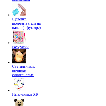
Щёточка
прорезыватель на
палец (в футляре)
Раскраски
Светильники,
ночники
силиконовые
Нагрудники ХБ