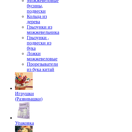
Можжевеловые
бусины,
подвески
Кольца из
дерева
Грызунки из
можжевельника
Грызунки ,
подвески из
бука
Ложки
можжевеловые
Прорезыватели
из бука китай
Игрушки
(Развивашки)
Упаковка