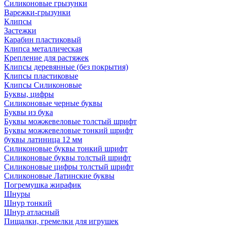
Силиконовые грызунки
Варежки-грызунки
Клипсы
Застежки
Карабин пластиковый
Клипса металлическая
Крепление для растяжек
Клипсы деревянные (без покрытия)
Клипсы пластиковые
Клипсы Силиконовые
Буквы, цифры
Силиконовые черные буквы
Буквы из бука
Буквы можжевеловые толстый шрифт
Буквы можжевеловые тонкий шрифт
буквы латиница 12 мм
Силиконовые буквы тонкий шрифт
Силиконовые буквы толстый шрифт
Силиконовые цифры толстый шрифт
Силиконовые Латинские буквы
Погремушка жирафик
Шнуры
Шнур тонкий
Шнур атласный
Пищалки, гремелки для игрушек