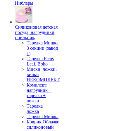
Ниблеры
Силиконовая детская
посуда, нагрудники,
поильник
Тарелка Мишка
3 секции (завод
1)
Тарелка Ficus
Leaf, Boho
Миски, ложки,
вилки
НЕКОМПЛЕКТ
Комплект:
нагрудник +
тарелка +
ложка.
Тарелка +
ложка
Тарелка Мишка
Коврик Облачко
силиконовый