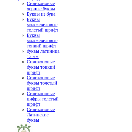
Силиконовые
черные буквы
Буквы из бука
Буквы
можжевеловые
толстый шрифт
Буквы
можжевеловые
тонкий шрифт
буквы латиница
12 мм
Силиконовые
буквы тонкий
шрифт
Силиконовые
буквы толстый
шрифт
Силиконовые
цифры толстый
шрифт
Силиконовые
Латинские
буквы