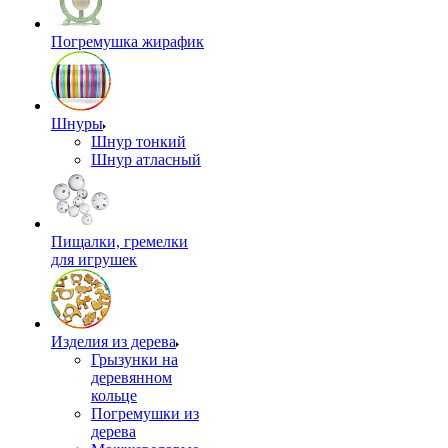
Погремушка жирафик
Шнуры
Шнур тонкий
Шнур атласный
Пищалки, гремелки
для игрушек
Изделия из дерева
Грызунки на
деревянном
кольце
Погремушки из
дерева