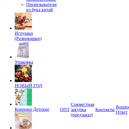
Прорезыватели
из бука китай
Игрушки
(Развивашки)
Упаковка
НОВЫЙ ГОД
Совместная
Вопро
Коврики Детские
ОПТ
закупка
Контакты
Ответ
(предзаказ)