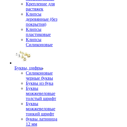
Крепление для
растяжек
Клипсы
деревянные (без
покрытия)
Клипсы
пластиковые
Клипсы
Силиконовые
Буквы, цифры
Силиконовые
черные буквы
Буквы из бука
Буквы
можжевеловые
толстый шрифт
Буквы
можжевеловые
тонкий шрифт
буквы латиница
12 мм