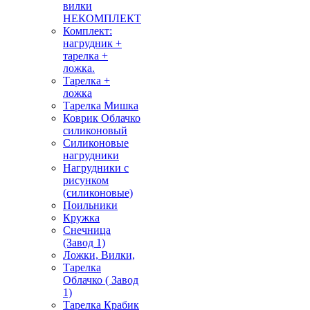
вилки
НЕКОМПЛЕКТ
Комплект:
нагрудник +
тарелка +
ложка.
Тарелка +
ложка
Тарелка Мишка
Коврик Облачко
силиконовый
Силиконовые
нагрудники
Нагрудники с
рисунком
(силиконовые)
Поильники
Кружка
Снечница
(Завод 1)
Ложки, Вилки,
Тарелка
Облачко ( Завод
1)
Тарелка Крабик