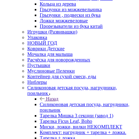
Кольца из дерева
Грызунки из можжевельника
Грызунки , подвески из бука
Ложки можжевеловые
Прорезыватели из бука китай
Игрушки (Развивашки)
Упаковка
НОВЫЙ ГОД
Коврики Детские
Мочалка для малыша
Расчёска для новорожденных
Пустышки
Муслиновые Пеленки
Контейнер для сухой смеси, еды
Ниблеры
Силиконовая детская посуда, нагрудники,
поильник
Назад
Силиконовая детская посуда, нагрудники,
поильник
Тарелка Мишка 3 секции (завод 1)
Тарелка Ficus Leaf, Boho
Миски, ложки, вилки НЕКОМПЛЕКТ
Комплект: нагрудник + тарелка + ложка.
Тарелка + ложка