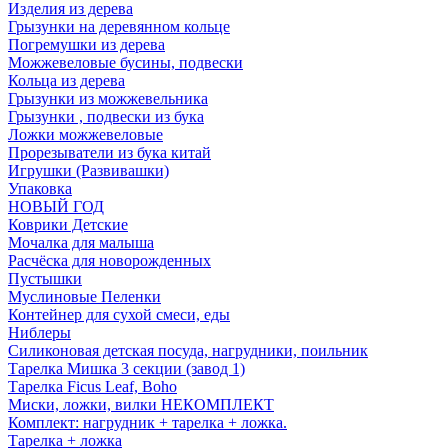
Изделия из дерева
Грызунки на деревянном кольце
Погремушки из дерева
Можжевеловые бусины, подвески
Кольца из дерева
Грызунки из можжевельника
Грызунки , подвески из бука
Ложки можжевеловые
Прорезыватели из бука китай
Игрушки (Развивашки)
Упаковка
НОВЫЙ ГОД
Коврики Детские
Мочалка для малыша
Расчёска для новорожденных
Пустышки
Муслиновые Пеленки
Контейнер для сухой смеси, еды
Ниблеры
Силиконовая детская посуда, нагрудники, поильник
Тарелка Мишка 3 секции (завод 1)
Тарелка Ficus Leaf, Boho
Миски, ложки, вилки НЕКОМПЛЕКТ
Комплект: нагрудник + тарелка + ложка.
Тарелка + ложка