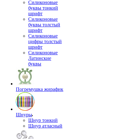
Силиконовые
буквы тонкий
шрифт
Силиконовые
буквы толстый
шрифт
Силиконовые
цифры толстый
шрифт
Силиконовые
Латинские
буквы
Погремушка жирафик
Шнуры
Шнур тонкий
Шнур атласный