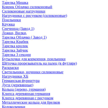
Тарелка Мишка
Коврик Облачко силиконовый
Силиконовые нагрудники
Нагрудники с рисунком (силиконовые)
Поильники
Кружка
Снечница (Завод 1)
Ложки, Вилки,
Тарелка Облачко ( Завод 1)
Тарелка Крабик
Тарелка кролик
Тарелка Зайчик
Тарелка 3 секции
Бутылочки для кормления, поильники
Щёточка прорезыватель на палец (в футляре)
Раскраски
Светильники, ночники силиконовые
Нагрудники ХБ
Германская фурнитура
Дуги (деревянные)
Кольца (дерево, германия)
Клипса деревянная германия
Клипса деревянная с рисунком
Металлические кольца для брелков
Колокольчики