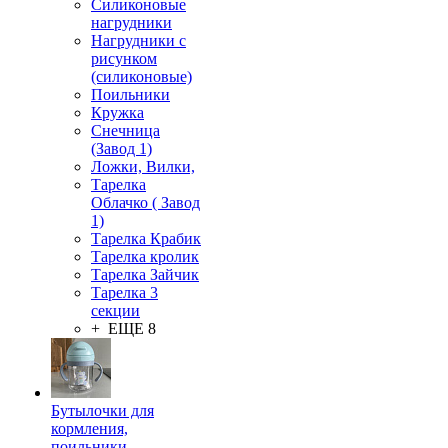
Силиконовые
нагрудники
Нагрудники с
рисунком
(силиконовые)
Поильники
Кружка
Снечница
(Завод 1)
Ложки, Вилки,
Тарелка
Облачко ( Завод
1)
Тарелка Крабик
Тарелка кролик
Тарелка Зайчик
Тарелка 3
секции
+ ЕЩЕ 8
Бутылочки для
кормления,
поильники