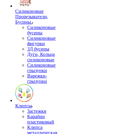
Силиконовые
Прорезыватели,
Бусины.
Силиконовые
бусины
Силиконовые
фигурки
3Д бусины
Дуги, Кольца
силиконовые
Силиконовые
грызунки
Варежки-
грызунки
Клипсы
Застежки
Карабин
пластиковый
Клипса
металлическая