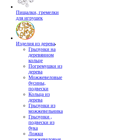
Пищалки, гремелки
для игрушек
Изделия из дерева
Грызунки на
деревянном
кольце
Погремушки из
дерева
Можжевеловые
бусины,
подвески
Кольца из
дерева
Грызунки из
можжевельника
Грызунки ,
подвески из
бука
Ложки
можжевеловые