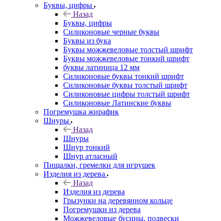
Буквы, цифры
Назад
Буквы, цифры
Силиконовые черные буквы
Буквы из бука
Буквы можжевеловые толстый шрифт
Буквы можжевеловые тонкий шрифт
буквы латиница 12 мм
Силиконовые буквы тонкий шрифт
Силиконовые буквы толстый шрифт
Силиконовые цифры толстый шрифт
Силиконовые Латинские буквы
Погремушка жирафик
Шнуры
Назад
Шнуры
Шнур тонкий
Шнур атласный
Пищалки, гремелки для игрушек
Изделия из дерева
Назад
Изделия из дерева
Грызунки на деревянном кольце
Погремушки из дерева
Можжевеловые бусины, подвески