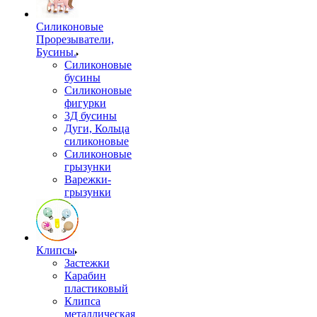
Силиконовые
Прорезыватели,
Бусины.
Силиконовые
бусины
Силиконовые
фигурки
3Д бусины
Дуги, Кольца
силиконовые
Силиконовые
грызунки
Варежки-
грызунки
Клипсы
Застежки
Карабин
пластиковый
Клипса
металлическая