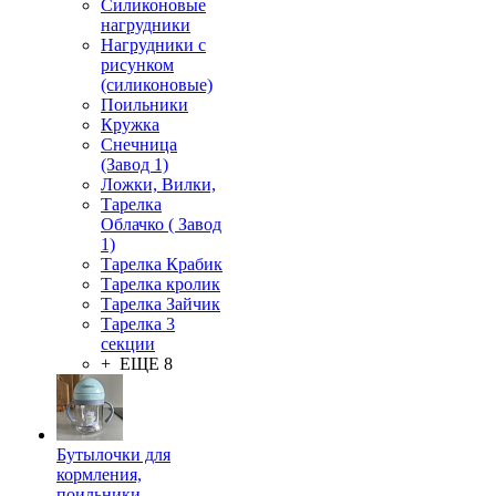
Силиконовые
нагрудники
Нагрудники с
рисунком
(силиконовые)
Поильники
Кружка
Снечница
(Завод 1)
Ложки, Вилки,
Тарелка
Облачко ( Завод
1)
Тарелка Крабик
Тарелка кролик
Тарелка Зайчик
Тарелка 3
секции
+ ЕЩЕ 8
Бутылочки для
кормления,
поильники