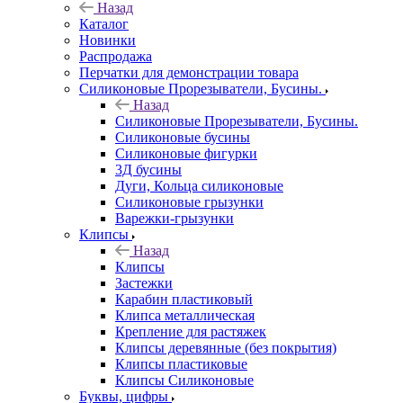
Назад
Каталог
Новинки
Распродажа
Перчатки для демонстрации товара
Силиконовые Прорезыватели, Бусины.
Назад
Силиконовые Прорезыватели, Бусины.
Силиконовые бусины
Силиконовые фигурки
3Д бусины
Дуги, Кольца силиконовые
Силиконовые грызунки
Варежки-грызунки
Клипсы
Назад
Клипсы
Застежки
Карабин пластиковый
Клипса металлическая
Крепление для растяжек
Клипсы деревянные (без покрытия)
Клипсы пластиковые
Клипсы Силиконовые
Буквы, цифры