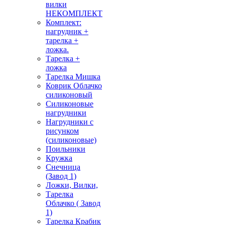
вилки
НЕКОМПЛЕКТ
Комплект:
нагрудник +
тарелка +
ложка.
Тарелка +
ложка
Тарелка Мишка
Коврик Облачко
силиконовый
Силиконовые
нагрудники
Нагрудники с
рисунком
(силиконовые)
Поильники
Кружка
Снечница
(Завод 1)
Ложки, Вилки,
Тарелка
Облачко ( Завод
1)
Тарелка Крабик