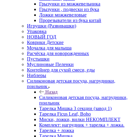
Грызунки из можжевельника
Грызунки , подвески из бука
Ложки можжевеловые
Прорезыватели из бука китай
Игрушки (Развивашки)
Упаковка
НОВЫЙ ГОД
Коврики Детские
Мочалка для малыша
Расчёска для новорожденных
Пустышки
Муслиновые Пеленки
Контейнер для сухой смеси, еды
Ниблеры
Силиконовая детская посуда, нагрудники,
поильник
Назад
Силиконовая детская посуда, нагрудники,
поильник
Тарелка Мишка 3 секции (завод 1)
Тарелка Ficus Leaf, Boho
Миски, ложки, вилки НЕКОМПЛЕКТ
Комплект: нагрудник + тарелка + ложка.
Тарелка + ложка
Тарелка Мишка