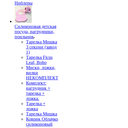
Ниблеры
Силиконовая детская
посуда, нагрудники,
поильник
Тарелка Мишка
3 секции (завод
1)
Тарелка Ficus
Leaf, Boho
Миски, ложки,
вилки
НЕКОМПЛЕКТ
Комплект:
нагрудник +
тарелка +
ложка.
Тарелка +
ложка
Тарелка Мишка
Коврик Облачко
силиконовый