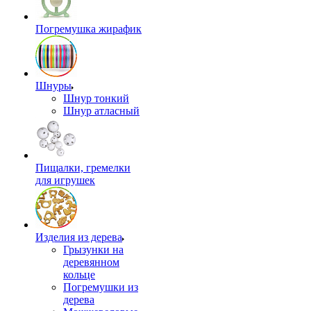
Погремушка жирафик
Шнуры
Шнур тонкий
Шнур атласный
Пищалки, гремелки
для игрушек
Изделия из дерева
Грызунки на
деревянном
кольце
Погремушки из
дерева