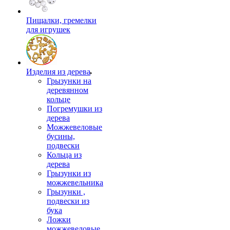
Пищалки, гремелки
для игрушек
Изделия из дерева
Грызунки на
деревянном
кольце
Погремушки из
дерева
Можжевеловые
бусины,
подвески
Кольца из
дерева
Грызунки из
можжевельника
Грызунки ,
подвески из
бука
Ложки
можжевеловые