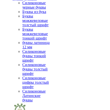
Силиконовые
черные буквы
Буквы из бука
Буквы
можжевеловые
толстый шрифт
Буквы
можжевеловые
тонкий шрифт
буквы латиница
12 мм
Силиконовые
буквы тонкий
шрифт
Силиконовые
буквы толстый
шрифт
Силиконовые
цифры толстый
шрифт
Силиконовые
Латинские
буквы