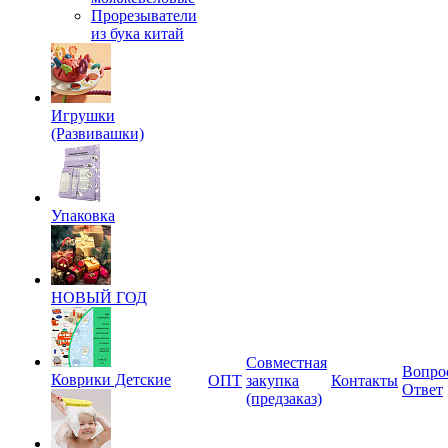
Прорезыватели
из бука китай
Игрушки
(Развивашки)
Упаковка
НОВЫЙ ГОД
Совместная
Вопро
Коврики Детские
ОПТ
закупка
Контакты
Ответ
(предзаказ)