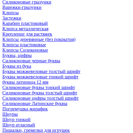
Силиконовые грызунки
Варежки-грызунки
Клипсы
Застежки
Карабин пластиковый
Клипса металлическая
Крепление для растяжек
Клипсы деревянные (без покрытия)
Клипсы пластиковые
Клипсы Силиконовые
Буквы, цифры
Силиконовые черные буквы
Буквы из бука
Буквы можжевеловые толстый шрифт
Буквы можжевеловые тонкий шрифт
буквы латиница 12 мм
Силиконовые буквы тонкий шрифт
Силиконовые буквы толстый шрифт
Силиконовые цифры толстый шрифт
Силиконовые Латинские буквы
Погремушка жирафик
Шнуры
Шнур тонкий
Шнур атласный
Пищалки, гремелки для игрушек