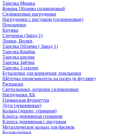
Тарелка Мишка
Коврик Облачко силиконовый
Силиконовые нагрудники
Нагрудники с рисунком (силиконовые)
Поильники
Кружка
Снечница (Завод 1)
Ложки, Вилки,
Тарелка Облачко ( Завод 1)
Тарелка Крабик
Тарелка кролик
Тарелка Зайчик
Тарелка 3 секции
Бутылочки для кормления, поильники
Щёточка прорезыватель на палец (в футляре)
Раскраски
Светильники, ночники силиконовые
Нагрудники ХБ
Германская фурнитура
Дуги (деревянные)
Кольца (дерево, германия)
Клипса деревянная германия
Клипса деревянная с рисунком
Металлические кольца для брелков
Колокольчики