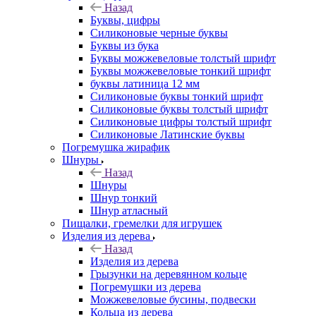
Назад
Буквы, цифры
Силиконовые черные буквы
Буквы из бука
Буквы можжевеловые толстый шрифт
Буквы можжевеловые тонкий шрифт
буквы латиница 12 мм
Силиконовые буквы тонкий шрифт
Силиконовые буквы толстый шрифт
Силиконовые цифры толстый шрифт
Силиконовые Латинские буквы
Погремушка жирафик
Шнуры
Назад
Шнуры
Шнур тонкий
Шнур атласный
Пищалки, гремелки для игрушек
Изделия из дерева
Назад
Изделия из дерева
Грызунки на деревянном кольце
Погремушки из дерева
Можжевеловые бусины, подвески
Кольца из дерева