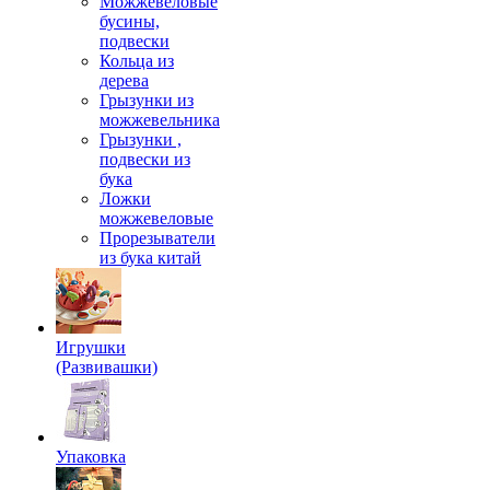
Можжевеловые
бусины,
подвески
Кольца из
дерева
Грызунки из
можжевельника
Грызунки ,
подвески из
бука
Ложки
можжевеловые
Прорезыватели
из бука китай
Игрушки
(Развивашки)
Упаковка