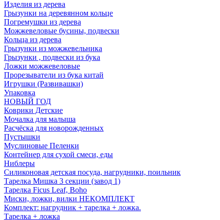
Изделия из дерева
Грызунки на деревянном кольце
Погремушки из дерева
Можжевеловые бусины, подвески
Кольца из дерева
Грызунки из можжевельника
Грызунки , подвески из бука
Ложки можжевеловые
Прорезыватели из бука китай
Игрушки (Развивашки)
Упаковка
НОВЫЙ ГОД
Коврики Детские
Мочалка для малыша
Расчёска для новорожденных
Пустышки
Муслиновые Пеленки
Контейнер для сухой смеси, еды
Ниблеры
Силиконовая детская посуда, нагрудники, поильник
Тарелка Мишка 3 секции (завод 1)
Тарелка Ficus Leaf, Boho
Миски, ложки, вилки НЕКОМПЛЕКТ
Комплект: нагрудник + тарелка + ложка.
Тарелка + ложка