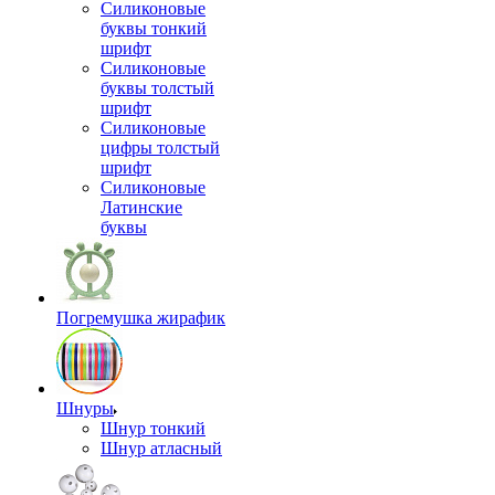
Силиконовые
буквы тонкий
шрифт
Силиконовые
буквы толстый
шрифт
Силиконовые
цифры толстый
шрифт
Силиконовые
Латинские
буквы
Погремушка жирафик
Шнуры
Шнур тонкий
Шнур атласный