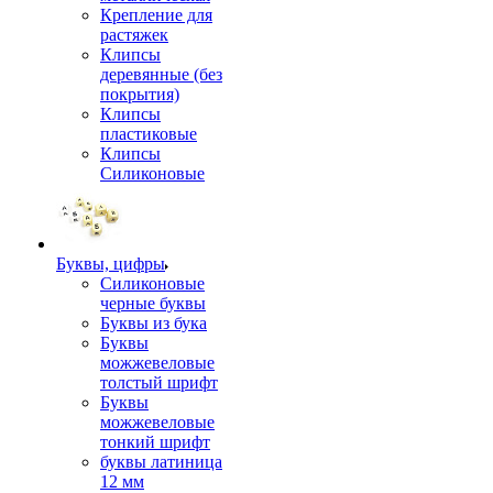
Крепление для
растяжек
Клипсы
деревянные (без
покрытия)
Клипсы
пластиковые
Клипсы
Силиконовые
Буквы, цифры
Силиконовые
черные буквы
Буквы из бука
Буквы
можжевеловые
толстый шрифт
Буквы
можжевеловые
тонкий шрифт
буквы латиница
12 мм