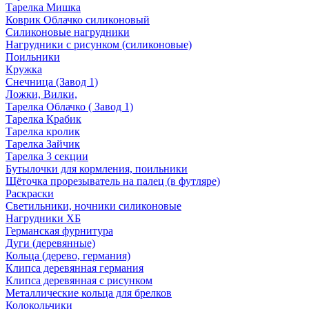
Тарелка Мишка
Коврик Облачко силиконовый
Силиконовые нагрудники
Нагрудники с рисунком (силиконовые)
Поильники
Кружка
Снечница (Завод 1)
Ложки, Вилки,
Тарелка Облачко ( Завод 1)
Тарелка Крабик
Тарелка кролик
Тарелка Зайчик
Тарелка 3 секции
Бутылочки для кормления, поильники
Щёточка прорезыватель на палец (в футляре)
Раскраски
Светильники, ночники силиконовые
Нагрудники ХБ
Германская фурнитура
Дуги (деревянные)
Кольца (дерево, германия)
Клипса деревянная германия
Клипса деревянная с рисунком
Металлические кольца для брелков
Колокольчики