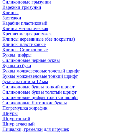
Силиконовые грызунки
Варежки-грызунки
Клипсы
Застежки
Карабин пластиковый
Клипса металлическая
Крепление для растяжек
Клипсы деревянные (без покрытия)
Клипсы пластиковые
Клипсы Силиконовые
Буквы, цифры
Силиконовые черные буквы
Буквы из бука
Буквы можжевеловые толстый шрифт
Буквы можжевеловые тонкий шрифт
буквы латиница 12 мм
Силиконовые буквы тонкий шрифт
Силиконовые буквы толстый шрифт
Силиконовые цифры толстый шрифт
Силиконовые Латинские буквы
Погремушка жирафик
Шнуры
Шнур тонкий
Шнур атласный
Пищалки, гремелки для игрушек