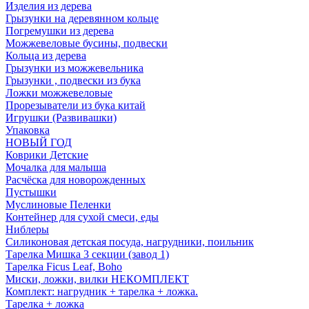
Изделия из дерева
Грызунки на деревянном кольце
Погремушки из дерева
Можжевеловые бусины, подвески
Кольца из дерева
Грызунки из можжевельника
Грызунки , подвески из бука
Ложки можжевеловые
Прорезыватели из бука китай
Игрушки (Развивашки)
Упаковка
НОВЫЙ ГОД
Коврики Детские
Мочалка для малыша
Расчёска для новорожденных
Пустышки
Муслиновые Пеленки
Контейнер для сухой смеси, еды
Ниблеры
Силиконовая детская посуда, нагрудники, поильник
Тарелка Мишка 3 секции (завод 1)
Тарелка Ficus Leaf, Boho
Миски, ложки, вилки НЕКОМПЛЕКТ
Комплект: нагрудник + тарелка + ложка.
Тарелка + ложка