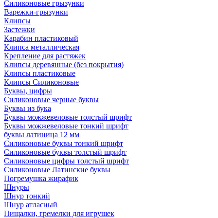
Силиконовые грызунки
Варежки-грызунки
Клипсы
Застежки
Карабин пластиковый
Клипса металлическая
Крепление для растяжек
Клипсы деревянные (без покрытия)
Клипсы пластиковые
Клипсы Силиконовые
Буквы, цифры
Силиконовые черные буквы
Буквы из бука
Буквы можжевеловые толстый шрифт
Буквы можжевеловые тонкий шрифт
буквы латиница 12 мм
Силиконовые буквы тонкий шрифт
Силиконовые буквы толстый шрифт
Силиконовые цифры толстый шрифт
Силиконовые Латинские буквы
Погремушка жирафик
Шнуры
Шнур тонкий
Шнур атласный
Пищалки, гремелки для игрушек