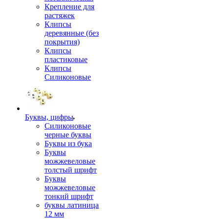
Крепление для
растяжек
Клипсы
деревянные (без
покрытия)
Клипсы
пластиковые
Клипсы
Силиконовые
Буквы, цифры
Силиконовые
черные буквы
Буквы из бука
Буквы
можжевеловые
толстый шрифт
Буквы
можжевеловые
тонкий шрифт
буквы латиница
12 мм