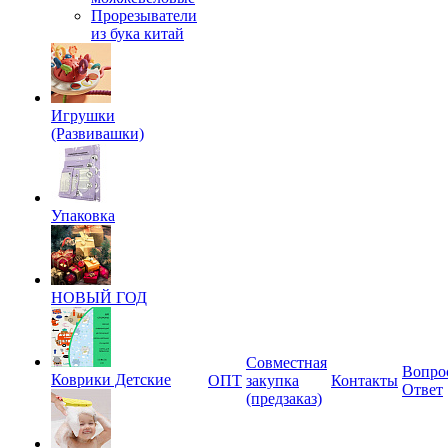
Прорезыватели
из бука китай
Игрушки
(Развивашки)
Упаковка
НОВЫЙ ГОД
Совместная
Вопро
Коврики Детские
ОПТ
закупка
Контакты
Ответ
(предзаказ)