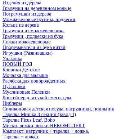
Изделия из дерева
Грызунки на деревянном кольце
Погремушки из дерева
Можжевеловые бусины, подвески
Кольца из дерева
Грызунки из можжевельника
Грызунки , подвески из бука
Ложки можжевеловые
Прорезыватели из бука китай
Игрушки (Развивашки)
Упаковка
НОВЫЙ ГОД
Коврики Детские
Мочалка для малыша
Расчёска для новорожденных
Пустышки
Муслиновые Пеленки
Контейнер для сухой смеси, еды
Ниблеры
Силиконовая детская посуда, нагрудники, поильник
Тарелка Мишка 3 секции (завод 1)
Тарелка Ficus Leaf, Boho
Миски, ложки, вилки НЕКОМПЛЕКТ
Комплект: нагрудник + тарелка + ложка.
Тарелка + ложка