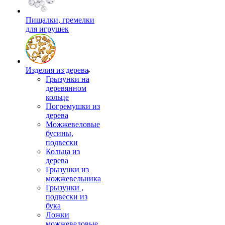
Пищалки, гремелки
для игрушек
Изделия из дерева
Грызунки на
деревянном
кольце
Погремушки из
дерева
Можжевеловые
бусины,
подвески
Кольца из
дерева
Грызунки из
можжевельника
Грызунки ,
подвески из
бука
Ложки
можжевеловые