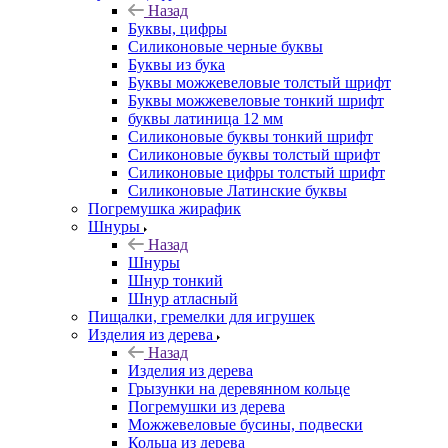
Назад
Буквы, цифры
Силиконовые черные буквы
Буквы из бука
Буквы можжевеловые толстый шрифт
Буквы можжевеловые тонкий шрифт
буквы латиница 12 мм
Силиконовые буквы тонкий шрифт
Силиконовые буквы толстый шрифт
Силиконовые цифры толстый шрифт
Силиконовые Латинские буквы
Погремушка жирафик
Шнуры
Назад
Шнуры
Шнур тонкий
Шнур атласный
Пищалки, гремелки для игрушек
Изделия из дерева
Назад
Изделия из дерева
Грызунки на деревянном кольце
Погремушки из дерева
Можжевеловые бусины, подвески
Кольца из дерева