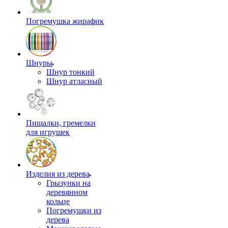
Погремушка жирафик
Шнуры
Шнур тонкий
Шнур атласный
Пищалки, гремелки
для игрушек
Изделия из дерева
Грызунки на
деревянном
кольце
Погремушки из
дерева