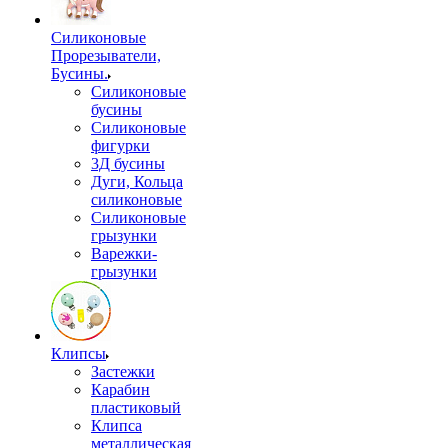
Силиконовые
Прорезыватели,
Бусины.
Силиконовые
бусины
Силиконовые
фигурки
3Д бусины
Дуги, Кольца
силиконовые
Силиконовые
грызунки
Варежки-
грызунки
Клипсы
Застежки
Карабин
пластиковый
Клипса
металлическая