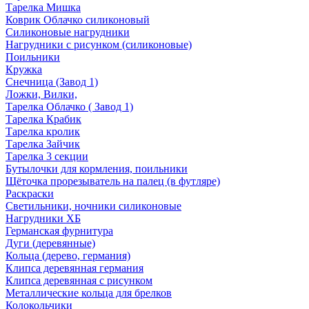
Тарелка Мишка
Коврик Облачко силиконовый
Силиконовые нагрудники
Нагрудники с рисунком (силиконовые)
Поильники
Кружка
Снечница (Завод 1)
Ложки, Вилки,
Тарелка Облачко ( Завод 1)
Тарелка Крабик
Тарелка кролик
Тарелка Зайчик
Тарелка 3 секции
Бутылочки для кормления, поильники
Щёточка прорезыватель на палец (в футляре)
Раскраски
Светильники, ночники силиконовые
Нагрудники ХБ
Германская фурнитура
Дуги (деревянные)
Кольца (дерево, германия)
Клипса деревянная германия
Клипса деревянная с рисунком
Металлические кольца для брелков
Колокольчики