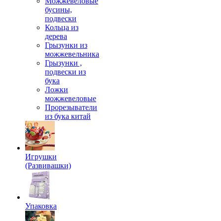
Можжевеловые
бусины,
подвески
Кольца из
дерева
Грызунки из
можжевельника
Грызунки ,
подвески из
бука
Ложки
можжевеловые
Прорезыватели
из бука китай
Игрушки
(Развивашки)
Упаковка