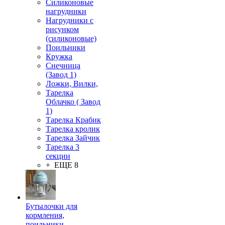
Силиконовые
нагрудники
Нагрудники с
рисунком
(силиконовые)
Поильники
Кружка
Снечница
(Завод 1)
Ложки, Вилки,
Тарелка
Облачко ( Завод
1)
Тарелка Крабик
Тарелка кролик
Тарелка Зайчик
Тарелка 3
секции
+ ЕЩЕ 8
Бутылочки для
кормления,
поильники