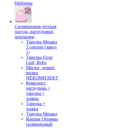
Ниблеры
Силиконовая детская
посуда, нагрудники,
поильник
Тарелка Мишка
3 секции (завод
1)
Тарелка Ficus
Leaf, Boho
Миски, ложки,
вилки
НЕКОМПЛЕКТ
Комплект:
нагрудник +
тарелка +
ложка.
Тарелка +
ложка
Тарелка Мишка
Коврик Облачко
силиконовый