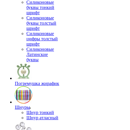
Силиконовые
буквы тонкий
шрифт
Силиконовые
буквы толстый
шрифт
Силиконовые
цифры толстый
шрифт
Силиконовые
Латинские
буквы
Погремушка жирафик
Шнуры
Шнур тонкий
Шнур атласный