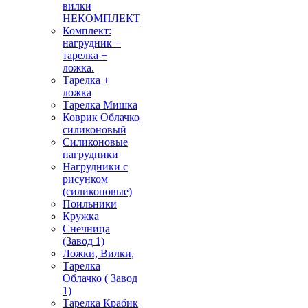
вилки
НЕКОМПЛЕКТ
Комплект:
нагрудник +
тарелка +
ложка.
Тарелка +
ложка
Тарелка Мишка
Коврик Облачко
силиконовый
Силиконовые
нагрудники
Нагрудники с
рисунком
(силиконовые)
Поильники
Кружка
Снечница
(Завод 1)
Ложки, Вилки,
Тарелка
Облачко ( Завод
1)
Тарелка Крабик