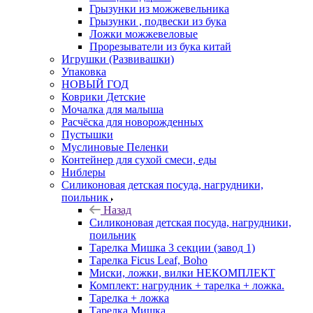
Грызунки из можжевельника
Грызунки , подвески из бука
Ложки можжевеловые
Прорезыватели из бука китай
Игрушки (Развивашки)
Упаковка
НОВЫЙ ГОД
Коврики Детские
Мочалка для малыша
Расчёска для новорожденных
Пустышки
Муслиновые Пеленки
Контейнер для сухой смеси, еды
Ниблеры
Силиконовая детская посуда, нагрудники,
поильник
Назад
Силиконовая детская посуда, нагрудники,
поильник
Тарелка Мишка 3 секции (завод 1)
Тарелка Ficus Leaf, Boho
Миски, ложки, вилки НЕКОМПЛЕКТ
Комплект: нагрудник + тарелка + ложка.
Тарелка + ложка
Тарелка Мишка