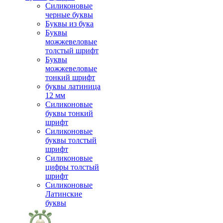
Силиконовые
черные буквы
Буквы из бука
Буквы
можжевеловые
толстый шрифт
Буквы
можжевеловые
тонкий шрифт
буквы латиница
12 мм
Силиконовые
буквы тонкий
шрифт
Силиконовые
буквы толстый
шрифт
Силиконовые
цифры толстый
шрифт
Силиконовые
Латинские
буквы