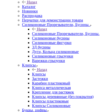
Назад
Каталог
Новинки
Распродажа
Перчатки для демонстрации товара
Силиконовые Прорезыватели, Бусины.
Назад
Силиконовые Прорезыватели, Бусины.
Силиконовые бусины
Силиконовые фигурки
3Д бусины
Дуги, Кольца силиконовые
Силиконовые грызунки
Варежки-грызунки
Клипсы
Назад
Клипсы
Застежки
Карабин пластиковый
Клипса металлическая
Крепление для растяжек
Клипсы деревянные (без покрытия)
Клипсы пластиковые
Клипсы Силиконовые
Буквы, цифры