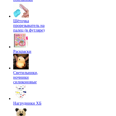
Щёточка
прорезыватель на
палец (в футляре)
Раскраски
Светильники,
ночники
силиконовые
Нагрудники ХБ