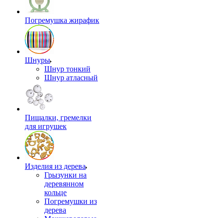
Погремушка жирафик
Шнуры
Шнур тонкий
Шнур атласный
Пищалки, гремелки
для игрушек
Изделия из дерева
Грызунки на
деревянном
кольце
Погремушки из
дерева