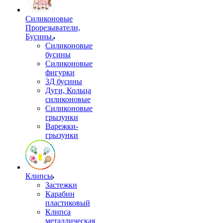
Силиконовые
Прорезыватели,
Бусины.
Силиконовые
бусины
Силиконовые
фигурки
3Д бусины
Дуги, Кольца
силиконовые
Силиконовые
грызунки
Варежки-
грызунки
Клипсы
Застежки
Карабин
пластиковый
Клипса
металлическая