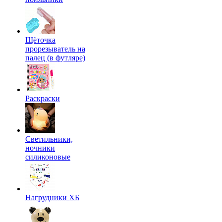
Щёточка
прорезыватель на
палец (в футляре)
Раскраски
Светильники,
ночники
силиконовые
Нагрудники ХБ