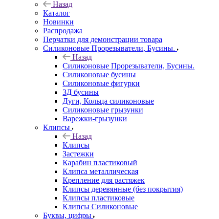
Назад
Каталог
Новинки
Распродажа
Перчатки для демонстрации товара
Силиконовые Прорезыватели, Бусины.
Назад
Силиконовые Прорезыватели, Бусины.
Силиконовые бусины
Силиконовые фигурки
3Д бусины
Дуги, Кольца силиконовые
Силиконовые грызунки
Варежки-грызунки
Клипсы
Назад
Клипсы
Застежки
Карабин пластиковый
Клипса металлическая
Крепление для растяжек
Клипсы деревянные (без покрытия)
Клипсы пластиковые
Клипсы Силиконовые
Буквы, цифры