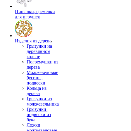
Пищалки, гремелки
для игрушек
Изделия из дерева
Грызунки на
деревянном
кольце
Погремушки из
дерева
Можжевеловые
бусины,
подвески
Кольца из
дерева
Грызунки из
можжевельника
Грызунки ,
подвески из
бука
Ложки
можжевеловые