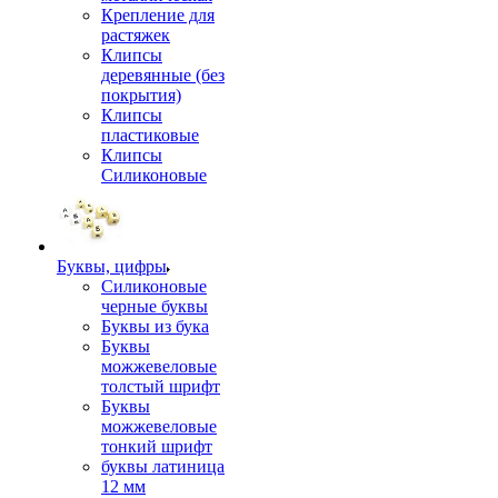
Крепление для
растяжек
Клипсы
деревянные (без
покрытия)
Клипсы
пластиковые
Клипсы
Силиконовые
Буквы, цифры
Силиконовые
черные буквы
Буквы из бука
Буквы
можжевеловые
толстый шрифт
Буквы
можжевеловые
тонкий шрифт
буквы латиница
12 мм