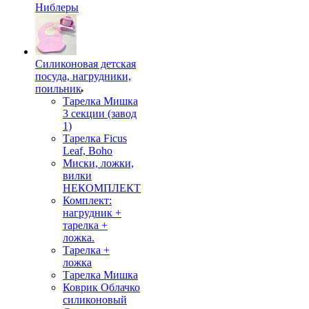
Ниблеры
Силиконовая детская
посуда, нагрудники,
поильник
Тарелка Мишка
3 секции (завод
1)
Тарелка Ficus
Leaf, Boho
Миски, ложки,
вилки
НЕКОМПЛЕКТ
Комплект:
нагрудник +
тарелка +
ложка.
Тарелка +
ложка
Тарелка Мишка
Коврик Облачко
силиконовый