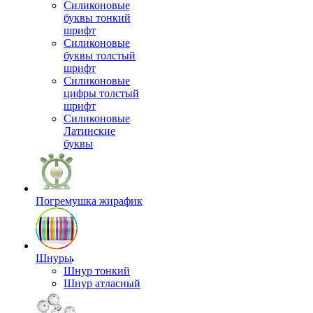
Силиконовые
буквы тонкий
шрифт
Силиконовые
буквы толстый
шрифт
Силиконовые
цифры толстый
шрифт
Силиконовые
Латинские
буквы
Погремушка жирафик
Шнуры
Шнур тонкий
Шнур атласный