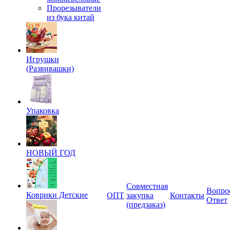
Прорезыватели
из бука китай
Игрушки
(Развивашки)
Упаковка
НОВЫЙ ГОД
Совместная
Вопро
Коврики Детские
ОПТ
закупка
Контакты
Ответ
(предзаказ)