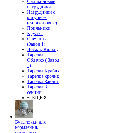
Силиконовые
нагрудники
Нагрудники с
рисунком
(силиконовые)
Поильники
Кружка
Снечница
(Завод 1)
Ложки, Вилки,
Тарелка
Облачко ( Завод
1)
Тарелка Крабик
Тарелка кролик
Тарелка Зайчик
Тарелка 3
секции
+ ЕЩЕ 8
Бутылочки для
кормления,
поильники