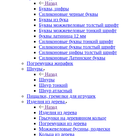
Назад
Буквы, цифры
Силиконовые черные буквы
Буквы из бука
Буквы можжевеловые толстый шрифт
Буквы можжевеловые тонкий шрифт
буквы латиница 12 мм
Силиконовые буквы тонкий шрифт
Силиконовые буквы толстый шрифт
Силиконовые цифры толстый шрифт
Силиконовые Латинские буквы
Погремушка жирафик
Шнуры
Назад
Шнуры
Шнур тонкий
Шнур атласный
Пищалки, гремелки для игрушек
Изделия из дерева
Назад
Изделия из дерева
Грызунки на деревянном кольце
Погремушки из дерева
Можжевеловые бусины, подвески
Кольца из дерева