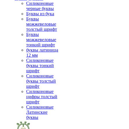
Силиконовые
черные буквы
Буквы из бука
Буквы
можжевеловые
толстый шрифт
Буквы
можжевеловые
тонкий шрифт
буквы латиница
12 мм
Силиконовые
буквы тонкий
шрифт
Силиконовые
буквы толстый
шрифт
Силиконовые
цифры толстый
шрифт
Силиконовые
Латинские
буквы