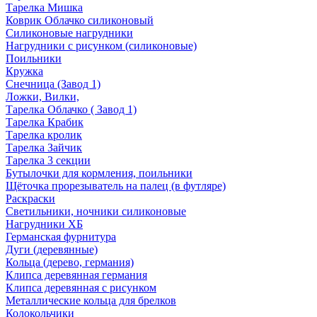
Тарелка Мишка
Коврик Облачко силиконовый
Силиконовые нагрудники
Нагрудники с рисунком (силиконовые)
Поильники
Кружка
Снечница (Завод 1)
Ложки, Вилки,
Тарелка Облачко ( Завод 1)
Тарелка Крабик
Тарелка кролик
Тарелка Зайчик
Тарелка 3 секции
Бутылочки для кормления, поильники
Щёточка прорезыватель на палец (в футляре)
Раскраски
Светильники, ночники силиконовые
Нагрудники ХБ
Германская фурнитура
Дуги (деревянные)
Кольца (дерево, германия)
Клипса деревянная германия
Клипса деревянная с рисунком
Металлические кольца для брелков
Колокольчики