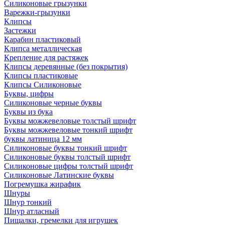
Силиконовые грызунки
Варежки-грызунки
Клипсы
Застежки
Карабин пластиковый
Клипса металлическая
Крепление для растяжек
Клипсы деревянные (без покрытия)
Клипсы пластиковые
Клипсы Силиконовые
Буквы, цифры
Силиконовые черные буквы
Буквы из бука
Буквы можжевеловые толстый шрифт
Буквы можжевеловые тонкий шрифт
буквы латиница 12 мм
Силиконовые буквы тонкий шрифт
Силиконовые буквы толстый шрифт
Силиконовые цифры толстый шрифт
Силиконовые Латинские буквы
Погремушка жирафик
Шнуры
Шнур тонкий
Шнур атласный
Пищалки, гремелки для игрушек