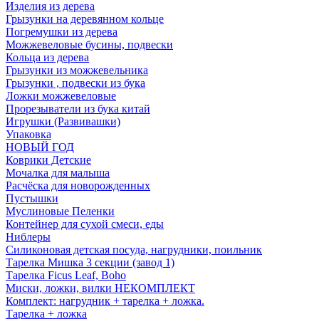
Изделия из дерева
Грызунки на деревянном кольце
Погремушки из дерева
Можжевеловые бусины, подвески
Кольца из дерева
Грызунки из можжевельника
Грызунки , подвески из бука
Ложки можжевеловые
Прорезыватели из бука китай
Игрушки (Развивашки)
Упаковка
НОВЫЙ ГОД
Коврики Детские
Мочалка для малыша
Расчёска для новорожденных
Пустышки
Муслиновые Пеленки
Контейнер для сухой смеси, еды
Ниблеры
Силиконовая детская посуда, нагрудники, поильник
Тарелка Мишка 3 секции (завод 1)
Тарелка Ficus Leaf, Boho
Миски, ложки, вилки НЕКОМПЛЕКТ
Комплект: нагрудник + тарелка + ложка.
Тарелка + ложка