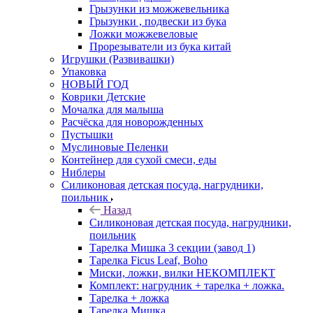
Грызунки из можжевельника
Грызунки , подвески из бука
Ложки можжевеловые
Прорезыватели из бука китай
Игрушки (Развивашки)
Упаковка
НОВЫЙ ГОД
Коврики Детские
Мочалка для малыша
Расчёска для новорожденных
Пустышки
Муслиновые Пеленки
Контейнер для сухой смеси, еды
Ниблеры
Силиконовая детская посуда, нагрудники,
поильник
Назад
Силиконовая детская посуда, нагрудники,
поильник
Тарелка Мишка 3 секции (завод 1)
Тарелка Ficus Leaf, Boho
Миски, ложки, вилки НЕКОМПЛЕКТ
Комплект: нагрудник + тарелка + ложка.
Тарелка + ложка
Тарелка Мишка