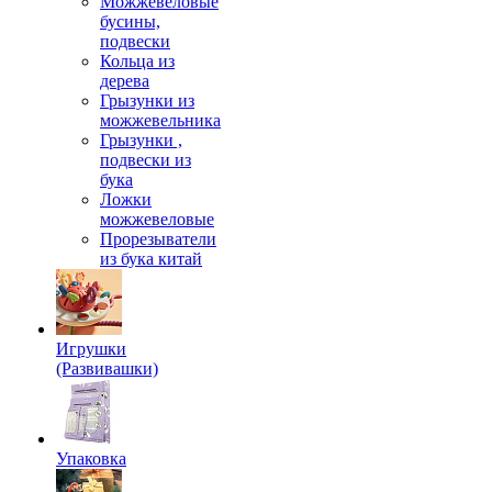
Можжевеловые
бусины,
подвески
Кольца из
дерева
Грызунки из
можжевельника
Грызунки ,
подвески из
бука
Ложки
можжевеловые
Прорезыватели
из бука китай
Игрушки
(Развивашки)
Упаковка