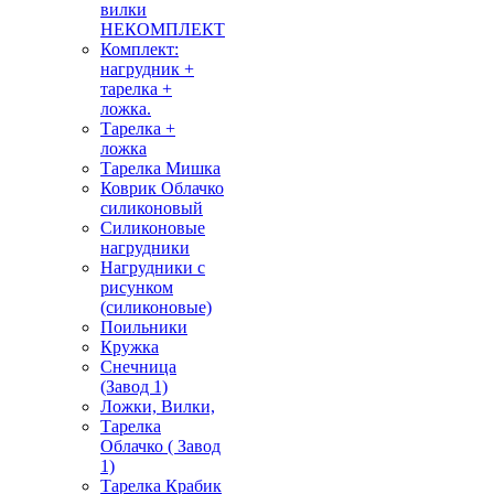
вилки
НЕКОМПЛЕКТ
Комплект:
нагрудник +
тарелка +
ложка.
Тарелка +
ложка
Тарелка Мишка
Коврик Облачко
силиконовый
Силиконовые
нагрудники
Нагрудники с
рисунком
(силиконовые)
Поильники
Кружка
Снечница
(Завод 1)
Ложки, Вилки,
Тарелка
Облачко ( Завод
1)
Тарелка Крабик