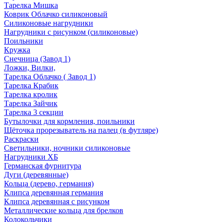
Тарелка Мишка
Коврик Облачко силиконовый
Силиконовые нагрудники
Нагрудники с рисунком (силиконовые)
Поильники
Кружка
Снечница (Завод 1)
Ложки, Вилки,
Тарелка Облачко ( Завод 1)
Тарелка Крабик
Тарелка кролик
Тарелка Зайчик
Тарелка 3 секции
Бутылочки для кормления, поильники
Щёточка прорезыватель на палец (в футляре)
Раскраски
Светильники, ночники силиконовые
Нагрудники ХБ
Германская фурнитура
Дуги (деревянные)
Кольца (дерево, германия)
Клипса деревянная германия
Клипса деревянная с рисунком
Металлические кольца для брелков
Колокольчики