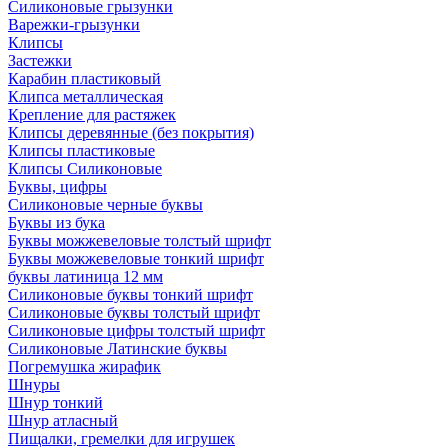
Силиконовые грызунки
Варежки-грызунки
Клипсы
Застежки
Карабин пластиковый
Клипса металлическая
Крепление для растяжек
Клипсы деревянные (без покрытия)
Клипсы пластиковые
Клипсы Силиконовые
Буквы, цифры
Силиконовые черные буквы
Буквы из бука
Буквы можжевеловые толстый шрифт
Буквы можжевеловые тонкий шрифт
буквы латиница 12 мм
Силиконовые буквы тонкий шрифт
Силиконовые буквы толстый шрифт
Силиконовые цифры толстый шрифт
Силиконовые Латинские буквы
Погремушка жирафик
Шнуры
Шнур тонкий
Шнур атласный
Пищалки, гремелки для игрушек