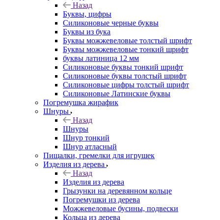
Назад
Буквы, цифры
Силиконовые черные буквы
Буквы из бука
Буквы можжевеловые толстый шрифт
Буквы можжевеловые тонкий шрифт
буквы латиница 12 мм
Силиконовые буквы тонкий шрифт
Силиконовые буквы толстый шрифт
Силиконовые цифры толстый шрифт
Силиконовые Латинские буквы
Погремушка жирафик
Шнуры
Назад
Шнуры
Шнур тонкий
Шнур атласный
Пищалки, гремелки для игрушек
Изделия из дерева
Назад
Изделия из дерева
Грызунки на деревянном кольце
Погремушки из дерева
Можжевеловые бусины, подвески
Кольца из дерева