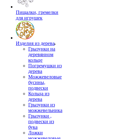
Пищалки, гремелки
для игрушек
Изделия из дерева
Грызунки на
деревянном
кольце
Погремушки из
дерева
Можжевеловые
бусины,
подвески
Кольца из
дерева
Грызунки из
можжевельника
Грызунки ,
подвески из
бука
Ложки
можжевеловые