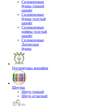
Силиконовые
буквы тонкий
шрифт
Силиконовые
буквы толстый
шрифт
Силиконовые
цифры толстый
шрифт
Силиконовые
Латинские
буквы
Погремушка жирафик
Шнуры
Шнур тонкий
Шнур атласный