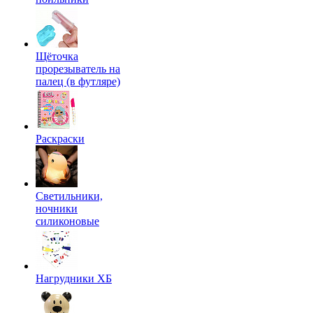
Щёточка
прорезыватель на
палец (в футляре)
Раскраски
Светильники,
ночники
силиконовые
Нагрудники ХБ