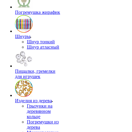
Погремушка жирафик
Шнуры
Шнур тонкий
Шнур атласный
Пищалки, гремелки
для игрушек
Изделия из дерева
Грызунки на
деревянном
кольце
Погремушки из
дерева