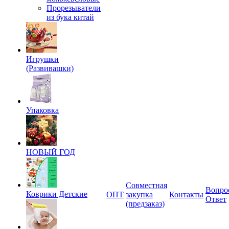
Прорезыватели
из бука китай
Игрушки
(Развивашки)
Упаковка
НОВЫЙ ГОД
Совместная
Вопро
Коврики Детские
ОПТ
закупка
Контакты
Ответ
(предзаказ)