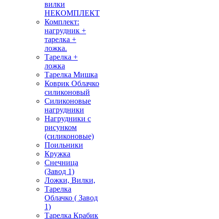
вилки
НЕКОМПЛЕКТ
Комплект:
нагрудник +
тарелка +
ложка.
Тарелка +
ложка
Тарелка Мишка
Коврик Облачко
силиконовый
Силиконовые
нагрудники
Нагрудники с
рисунком
(силиконовые)
Поильники
Кружка
Снечница
(Завод 1)
Ложки, Вилки,
Тарелка
Облачко ( Завод
1)
Тарелка Крабик