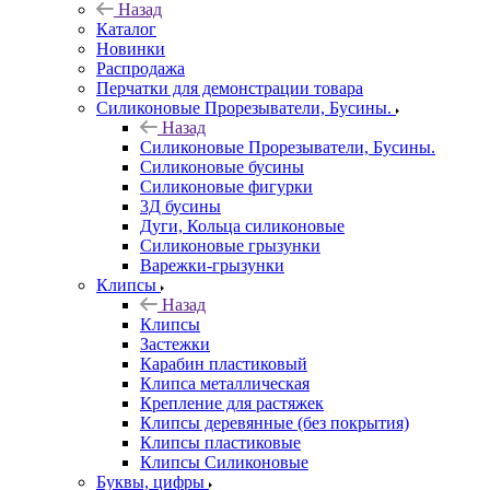
Назад
Каталог
Новинки
Распродажа
Перчатки для демонстрации товара
Силиконовые Прорезыватели, Бусины.
Назад
Силиконовые Прорезыватели, Бусины.
Силиконовые бусины
Силиконовые фигурки
3Д бусины
Дуги, Кольца силиконовые
Силиконовые грызунки
Варежки-грызунки
Клипсы
Назад
Клипсы
Застежки
Карабин пластиковый
Клипса металлическая
Крепление для растяжек
Клипсы деревянные (без покрытия)
Клипсы пластиковые
Клипсы Силиконовые
Буквы, цифры