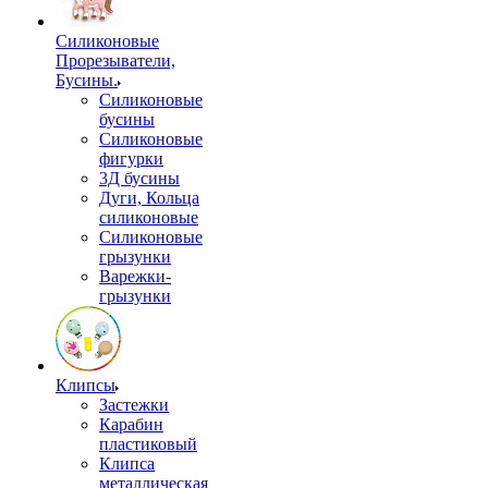
Силиконовые
Прорезыватели,
Бусины.
Силиконовые
бусины
Силиконовые
фигурки
3Д бусины
Дуги, Кольца
силиконовые
Силиконовые
грызунки
Варежки-
грызунки
Клипсы
Застежки
Карабин
пластиковый
Клипса
металлическая