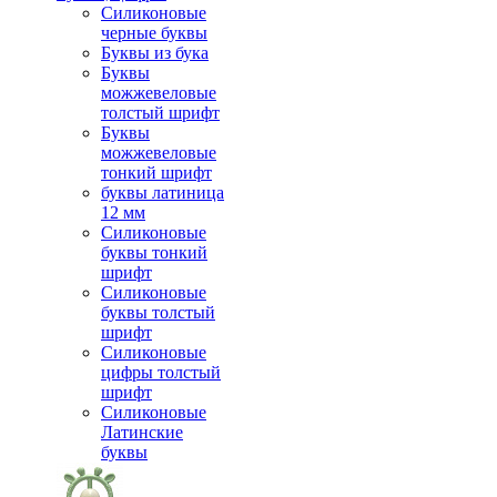
Силиконовые
черные буквы
Буквы из бука
Буквы
можжевеловые
толстый шрифт
Буквы
можжевеловые
тонкий шрифт
буквы латиница
12 мм
Силиконовые
буквы тонкий
шрифт
Силиконовые
буквы толстый
шрифт
Силиконовые
цифры толстый
шрифт
Силиконовые
Латинские
буквы