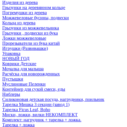
Изделия из дерева
Грызунки на деревянном кольце
Погремушки из дерева
Можжевеловые бусины, подвески
Кольца из дерева
Грызунки из можжевельника
Грызунки , подвески из бука
Ложки можжевеловые
Прорезыватели из бука китай
Игрушки (Развивашки)
Упаковка
НОВЫЙ ГОД
Коврики Детские
Мочалка для малыша
Расчёска для новорожденных
Пустышки
Муслиновые Пеленки
Контейнер для сухой смеси, еды
Ниблеры
Силиконовая детская посуда, нагрудники, поильник
Тарелка Мишка 3 секции (завод 1)
Тарелка Ficus Leaf, Boho
Миски, ложки, вилки НЕКОМПЛЕКТ
Комплект: нагрудник + тарелка + ложка.
Тарелка + ложка