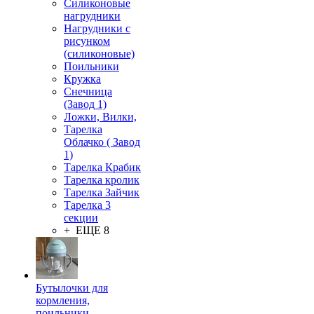
Силиконовые
нагрудники
Нагрудники с
рисунком
(силиконовые)
Поильники
Кружка
Снечница
(Завод 1)
Ложки, Вилки,
Тарелка
Облачко ( Завод
1)
Тарелка Крабик
Тарелка кролик
Тарелка Зайчик
Тарелка 3
секции
+ ЕЩЕ 8
Бутылочки для
кормления,
поильники