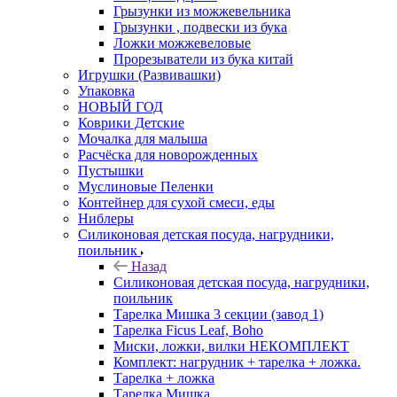
Грызунки из можжевельника
Грызунки , подвески из бука
Ложки можжевеловые
Прорезыватели из бука китай
Игрушки (Развивашки)
Упаковка
НОВЫЙ ГОД
Коврики Детские
Мочалка для малыша
Расчёска для новорожденных
Пустышки
Муслиновые Пеленки
Контейнер для сухой смеси, еды
Ниблеры
Силиконовая детская посуда, нагрудники,
поильник
Назад
Силиконовая детская посуда, нагрудники,
поильник
Тарелка Мишка 3 секции (завод 1)
Тарелка Ficus Leaf, Boho
Миски, ложки, вилки НЕКОМПЛЕКТ
Комплект: нагрудник + тарелка + ложка.
Тарелка + ложка
Тарелка Мишка