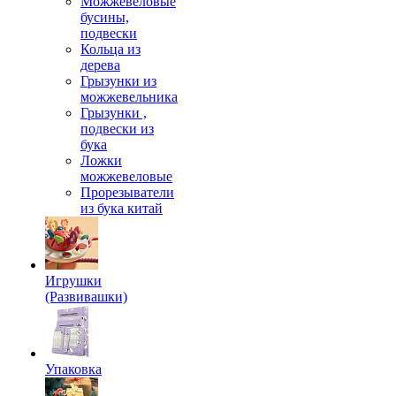
Можжевеловые
бусины,
подвески
Кольца из
дерева
Грызунки из
можжевельника
Грызунки ,
подвески из
бука
Ложки
можжевеловые
Прорезыватели
из бука китай
Игрушки
(Развивашки)
Упаковка