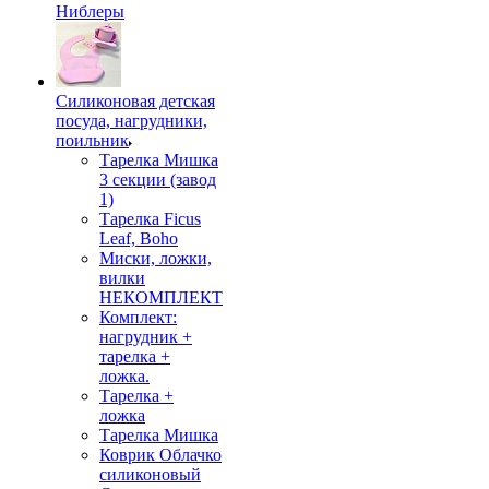
Ниблеры
Силиконовая детская
посуда, нагрудники,
поильник
Тарелка Мишка
3 секции (завод
1)
Тарелка Ficus
Leaf, Boho
Миски, ложки,
вилки
НЕКОМПЛЕКТ
Комплект:
нагрудник +
тарелка +
ложка.
Тарелка +
ложка
Тарелка Мишка
Коврик Облачко
силиконовый