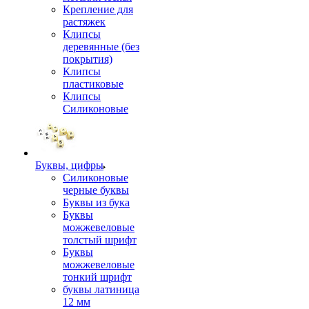
Крепление для
растяжек
Клипсы
деревянные (без
покрытия)
Клипсы
пластиковые
Клипсы
Силиконовые
Буквы, цифры
Силиконовые
черные буквы
Буквы из бука
Буквы
можжевеловые
толстый шрифт
Буквы
можжевеловые
тонкий шрифт
буквы латиница
12 мм