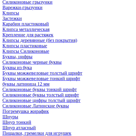
Силиконовые грызунки
Варежки-грызунки
Клипсы
Застежки
Карабин пластиковый
Клипса металлическая
Крепление для растяжек
Клипсы деревянные (без покрытия)
Клипсы пластиковые
Клипсы Силиконовые
Буквы, цифры
Силиконовые черные буквы
Буквы из бука
Буквы можжевеловые толстый шрифт
Буквы можжевеловые тонкий шрифт
буквы латиница 12 мм
Силиконовые буквы тонкий шрифт
Силиконовые буквы толстый шрифт
Силиконовые цифры толстый шрифт
Силиконовые Латинские буквы
Погремушка жирафик
Шнуры
Шнур тонкий
Шнур атласный
Пищалки, гремелки для игрушек