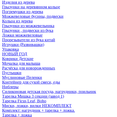
Изделия из дерева
Грызунки на деревянном кольце
Погремушки из дерева
Можжевеловые бусины, подвески
Кольца из дерева
Грызунки из можжевельника
Грызунки , подвески из бука
Ложки можжевеловые
Прорезыватели из бука китай
Игрушки (Развивашки)
Упаковка
НОВЫЙ ГОД
Коврики Детские
Мочалка для малыша
Расчёска для новорожденных
Пустышки
Муслиновые Пеленки
Контейнер для сухой смеси, еды
Ниблеры
Силиконовая детская посуда, нагрудники, поильник
Тарелка Мишка 3 секции (завод 1)
Тарелка Ficus Leaf, Boho
Миски, ложки, вилки НЕКОМПЛЕКТ
Комплект: нагрудник + тарелка + ложка.
Тарелка + ложка