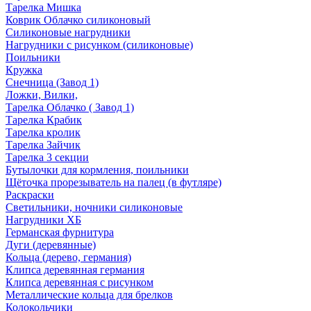
Тарелка Мишка
Коврик Облачко силиконовый
Силиконовые нагрудники
Нагрудники с рисунком (силиконовые)
Поильники
Кружка
Снечница (Завод 1)
Ложки, Вилки,
Тарелка Облачко ( Завод 1)
Тарелка Крабик
Тарелка кролик
Тарелка Зайчик
Тарелка 3 секции
Бутылочки для кормления, поильники
Щёточка прорезыватель на палец (в футляре)
Раскраски
Светильники, ночники силиконовые
Нагрудники ХБ
Германская фурнитура
Дуги (деревянные)
Кольца (дерево, германия)
Клипса деревянная германия
Клипса деревянная с рисунком
Металлические кольца для брелков
Колокольчики