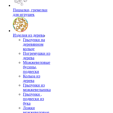
Пищалки, гремелки
для игрушек
Изделия из дерева
Грызунки на
деревянном
кольце
Погремушки из
дерева
Можжевеловые
бусины,
подвески
Кольца из
дерева
Грызунки из
можжевельника
Грызунки ,
подвески из
бука
Ложки
можжевеловые