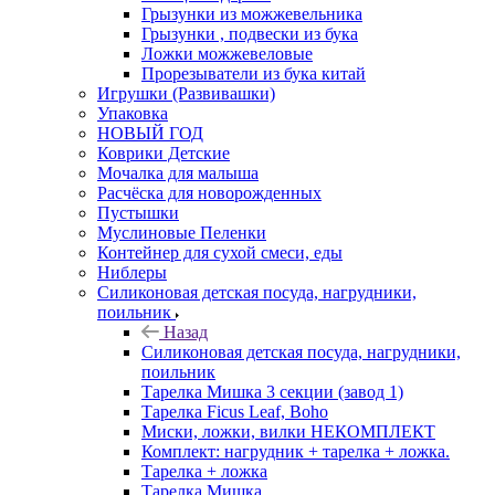
Грызунки из можжевельника
Грызунки , подвески из бука
Ложки можжевеловые
Прорезыватели из бука китай
Игрушки (Развивашки)
Упаковка
НОВЫЙ ГОД
Коврики Детские
Мочалка для малыша
Расчёска для новорожденных
Пустышки
Муслиновые Пеленки
Контейнер для сухой смеси, еды
Ниблеры
Силиконовая детская посуда, нагрудники,
поильник
Назад
Силиконовая детская посуда, нагрудники,
поильник
Тарелка Мишка 3 секции (завод 1)
Тарелка Ficus Leaf, Boho
Миски, ложки, вилки НЕКОМПЛЕКТ
Комплект: нагрудник + тарелка + ложка.
Тарелка + ложка
Тарелка Мишка