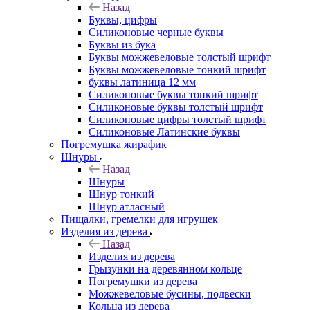
Назад
Буквы, цифры
Силиконовые черные буквы
Буквы из бука
Буквы можжевеловые толстый шрифт
Буквы можжевеловые тонкий шрифт
буквы латиница 12 мм
Силиконовые буквы тонкий шрифт
Силиконовые буквы толстый шрифт
Силиконовые цифры толстый шрифт
Силиконовые Латинские буквы
Погремушка жирафик
Шнуры
Назад
Шнуры
Шнур тонкий
Шнур атласный
Пищалки, гремелки для игрушек
Изделия из дерева
Назад
Изделия из дерева
Грызунки на деревянном кольце
Погремушки из дерева
Можжевеловые бусины, подвески
Кольца из дерева