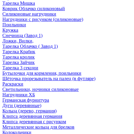
Тарелка Мишка
Коврик Облачко силиконовый
Силиконовые нагрудники
Нагрудники с рисунком (силиконовые)
Поильники
Кружка
Снечница (Завод 1)
Ложки, Вилки,
Тарелка Облачко ( Завод 1)
Тарелка Крабик
Тарелка кролик
Тарелка Зайчик
Тарелка 3 секции
Бутылочки для кормления, поильники
Щёточка прорезыватель на палец (в футляре)
Раскраски
Светильники, ночники силиконовые
Нагрудники ХБ
Германская фурнитура
Дуги (деревянные)
Кольца (дерево, германия)
Клипса деревянная германия
Клипса деревянная с рисунком
Металлические кольца для брелков
Колокольчики