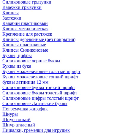
Силиконовые грызунки
Варежки-грызунки
Клипсы
Застежки
Карабин пластиковый
Клипса металлическая
Крепление для растяжек
Клипсы деревянные (без покрытия)
Клипсы пластиковые
Клипсы Силиконовые
Буквы, цифры
Силиконовые черные буквы
Буквы из бука
Буквы можжевеловые толстый шрифт
Буквы можжевеловые тонкий шрифт
буквы латиница 12 мм
Силиконовые буквы тонкий шрифт
Силиконовые буквы толстый шрифт
Силиконовые цифры толстый шрифт
Силиконовые Латинские буквы
Погремушка жирафик
Шнуры
Шнур тонкий
Шнур атласный
Пищалки, гремелки для игрушек