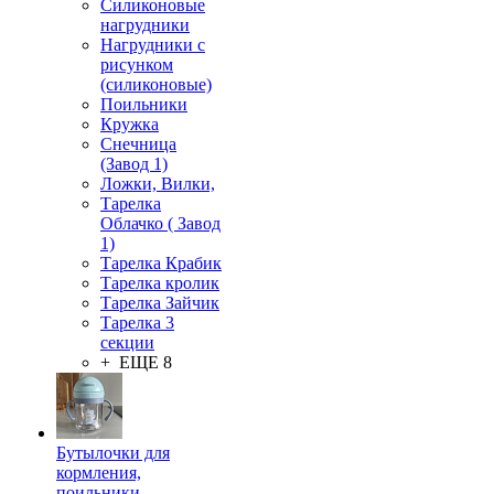
Силиконовые
нагрудники
Нагрудники с
рисунком
(силиконовые)
Поильники
Кружка
Снечница
(Завод 1)
Ложки, Вилки,
Тарелка
Облачко ( Завод
1)
Тарелка Крабик
Тарелка кролик
Тарелка Зайчик
Тарелка 3
секции
+ ЕЩЕ 8
Бутылочки для
кормления,
поильники