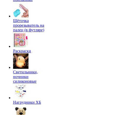
Щёточка
прорезыватель на
палец (в футляре)
Раскраски
Светильники,
ночники
силиконовые
Нагрудники ХБ