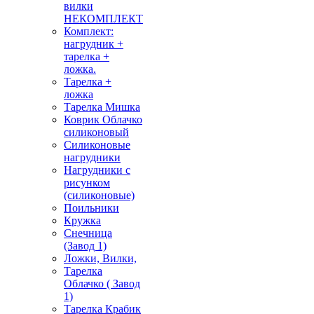
вилки
НЕКОМПЛЕКТ
Комплект:
нагрудник +
тарелка +
ложка.
Тарелка +
ложка
Тарелка Мишка
Коврик Облачко
силиконовый
Силиконовые
нагрудники
Нагрудники с
рисунком
(силиконовые)
Поильники
Кружка
Снечница
(Завод 1)
Ложки, Вилки,
Тарелка
Облачко ( Завод
1)
Тарелка Крабик