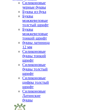
Силиконовые
черные буквы
Буквы из бука
Буквы
можжевеловые
толстый шрифт
Буквы
можжевеловые
тонкий шрифт
буквы латиница
12 мм
Силиконовые
буквы тонкий
шрифт
Силиконовые
буквы толстый
шрифт
Силиконовые
цифры толстый
шрифт
Силиконовые
Латинские
буквы