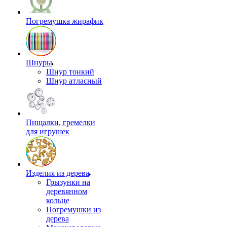
Погремушка жирафик
Шнуры
Шнур тонкий
Шнур атласный
Пищалки, гремелки
для игрушек
Изделия из дерева
Грызунки на
деревянном
кольце
Погремушки из
дерева