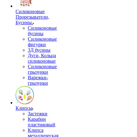
Силиконовые
Прорезыватели,
Бусины.
Силиконовые
бусины
Силиконовые
фигурки
3Д бусины
Дуги, Кольца
силиконовые
Силиконовые
грызунки
Варежки-
грызунки
Клипсы
Застежки
Карабин
пластиковый
Клипса
металлическая