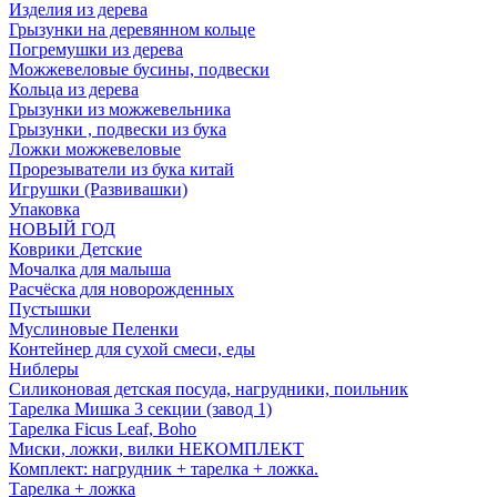
Изделия из дерева
Грызунки на деревянном кольце
Погремушки из дерева
Можжевеловые бусины, подвески
Кольца из дерева
Грызунки из можжевельника
Грызунки , подвески из бука
Ложки можжевеловые
Прорезыватели из бука китай
Игрушки (Развивашки)
Упаковка
НОВЫЙ ГОД
Коврики Детские
Мочалка для малыша
Расчёска для новорожденных
Пустышки
Муслиновые Пеленки
Контейнер для сухой смеси, еды
Ниблеры
Силиконовая детская посуда, нагрудники, поильник
Тарелка Мишка 3 секции (завод 1)
Тарелка Ficus Leaf, Boho
Миски, ложки, вилки НЕКОМПЛЕКТ
Комплект: нагрудник + тарелка + ложка.
Тарелка + ложка