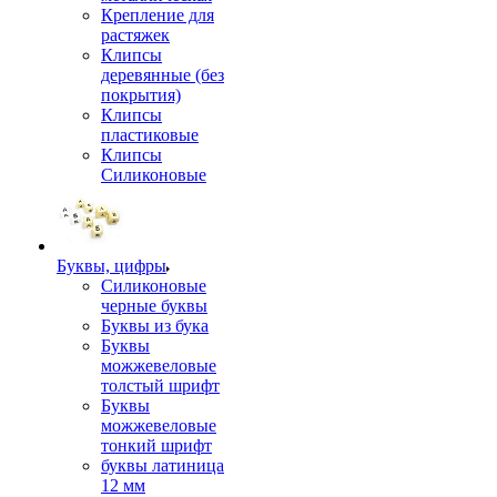
Крепление для
растяжек
Клипсы
деревянные (без
покрытия)
Клипсы
пластиковые
Клипсы
Силиконовые
Буквы, цифры
Силиконовые
черные буквы
Буквы из бука
Буквы
можжевеловые
толстый шрифт
Буквы
можжевеловые
тонкий шрифт
буквы латиница
12 мм