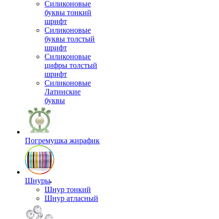
Силиконовые
буквы тонкий
шрифт
Силиконовые
буквы толстый
шрифт
Силиконовые
цифры толстый
шрифт
Силиконовые
Латинские
буквы
Погремушка жирафик
Шнуры
Шнур тонкий
Шнур атласный