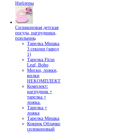
Ниблеры
Силиконовая детская
посуда, нагрудники,
поильник
Тарелка Мишка
3 секции (завод
1)
Тарелка Ficus
Leaf, Boho
Миски, ложки,
вилки
НЕКОМПЛЕКТ
Комплект:
нагрудник +
тарелка +
ложка.
Тарелка +
ложка
Тарелка Мишка
Коврик Облачко
силиконовый