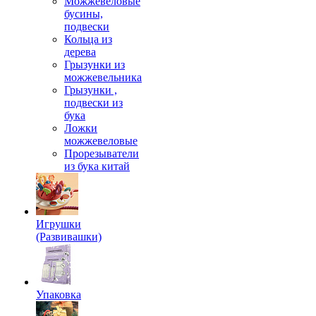
Можжевеловые
бусины,
подвески
Кольца из
дерева
Грызунки из
можжевельника
Грызунки ,
подвески из
бука
Ложки
можжевеловые
Прорезыватели
из бука китай
Игрушки
(Развивашки)
Упаковка