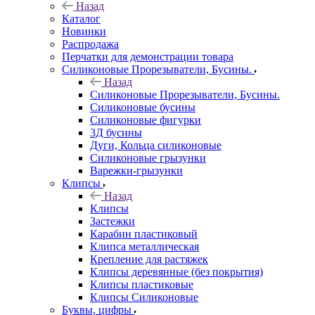
Назад
Каталог
Новинки
Распродажа
Перчатки для демонстрации товара
Силиконовые Прорезыватели, Бусины.
Назад
Силиконовые Прорезыватели, Бусины.
Силиконовые бусины
Силиконовые фигурки
3Д бусины
Дуги, Кольца силиконовые
Силиконовые грызунки
Варежки-грызунки
Клипсы
Назад
Клипсы
Застежки
Карабин пластиковый
Клипса металлическая
Крепление для растяжек
Клипсы деревянные (без покрытия)
Клипсы пластиковые
Клипсы Силиконовые
Буквы, цифры