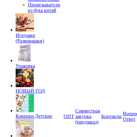
Прорезыватели
из бука китай
Игрушки
(Развивашки)
Упаковка
НОВЫЙ ГОД
Совместная
Вопро
Коврики Детские
ОПТ
закупка
Контакты
Ответ
(предзаказ)