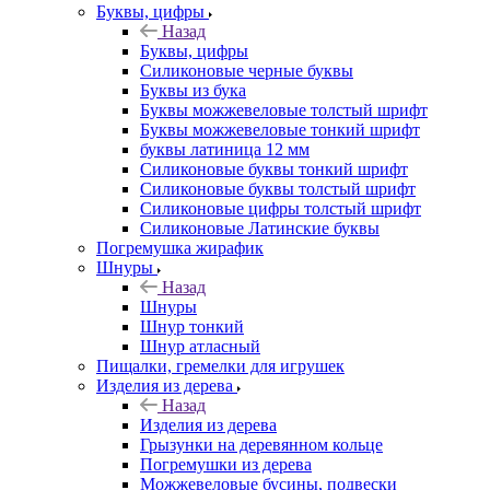
Буквы, цифры
Назад
Буквы, цифры
Силиконовые черные буквы
Буквы из бука
Буквы можжевеловые толстый шрифт
Буквы можжевеловые тонкий шрифт
буквы латиница 12 мм
Силиконовые буквы тонкий шрифт
Силиконовые буквы толстый шрифт
Силиконовые цифры толстый шрифт
Силиконовые Латинские буквы
Погремушка жирафик
Шнуры
Назад
Шнуры
Шнур тонкий
Шнур атласный
Пищалки, гремелки для игрушек
Изделия из дерева
Назад
Изделия из дерева
Грызунки на деревянном кольце
Погремушки из дерева
Можжевеловые бусины, подвески