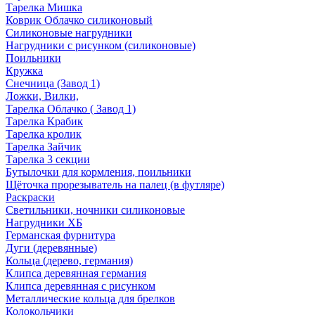
Тарелка Мишка
Коврик Облачко силиконовый
Силиконовые нагрудники
Нагрудники с рисунком (силиконовые)
Поильники
Кружка
Снечница (Завод 1)
Ложки, Вилки,
Тарелка Облачко ( Завод 1)
Тарелка Крабик
Тарелка кролик
Тарелка Зайчик
Тарелка 3 секции
Бутылочки для кормления, поильники
Щёточка прорезыватель на палец (в футляре)
Раскраски
Светильники, ночники силиконовые
Нагрудники ХБ
Германская фурнитура
Дуги (деревянные)
Кольца (дерево, германия)
Клипса деревянная германия
Клипса деревянная с рисунком
Металлические кольца для брелков
Колокольчики