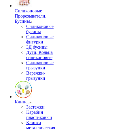
Силиконовые
Прорезыватели,
Бусины.
Силиконовые
бусины
Силиконовые
фигурки
3Д бусины
Дуги, Кольца
силиконовые
Силиконовые
грызунки
Варежки-
грызунки
Клипсы
Застежки
Карабин
пластиковый
Клипса
металлическая