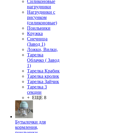
Силиконовые
нагрудники
Нагрудники с
рисунком
(силиконовые)
Поильники
Кружка
Снечница
(Завод 1)
Ложки, Вилки,
Тарелка
Облачко ( Завод
1)
Тарелка Крабик
Тарелка кролик
Тарелка Зайчик
Тарелка 3
секции
+ ЕЩЕ 8
Бутылочки для
кормления,
поильники