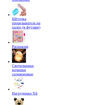
Щёточка
прорезыватель на
палец (в футляре)
Раскраски
Светильники,
ночники
силиконовые
Нагрудники ХБ