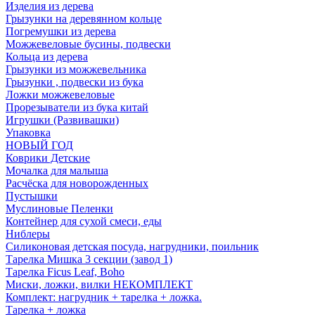
Изделия из дерева
Грызунки на деревянном кольце
Погремушки из дерева
Можжевеловые бусины, подвески
Кольца из дерева
Грызунки из можжевельника
Грызунки , подвески из бука
Ложки можжевеловые
Прорезыватели из бука китай
Игрушки (Развивашки)
Упаковка
НОВЫЙ ГОД
Коврики Детские
Мочалка для малыша
Расчёска для новорожденных
Пустышки
Муслиновые Пеленки
Контейнер для сухой смеси, еды
Ниблеры
Силиконовая детская посуда, нагрудники, поильник
Тарелка Мишка 3 секции (завод 1)
Тарелка Ficus Leaf, Boho
Миски, ложки, вилки НЕКОМПЛЕКТ
Комплект: нагрудник + тарелка + ложка.
Тарелка + ложка