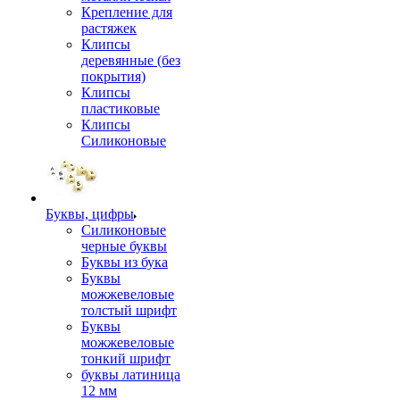
Крепление для
растяжек
Клипсы
деревянные (без
покрытия)
Клипсы
пластиковые
Клипсы
Силиконовые
Буквы, цифры
Силиконовые
черные буквы
Буквы из бука
Буквы
можжевеловые
толстый шрифт
Буквы
можжевеловые
тонкий шрифт
буквы латиница
12 мм