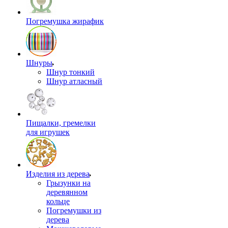
Погремушка жирафик
Шнуры
Шнур тонкий
Шнур атласный
Пищалки, гремелки
для игрушек
Изделия из дерева
Грызунки на
деревянном
кольце
Погремушки из
дерева