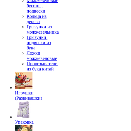
Можжевеловые
бусины,
подвески
Кольца из
дерева
Грызунки из
можжевельника
Грызунки ,
подвески из
бука
Ложки
можжевеловые
Прорезыватели
из бука китай
Игрушки
(Развивашки)
Упаковка