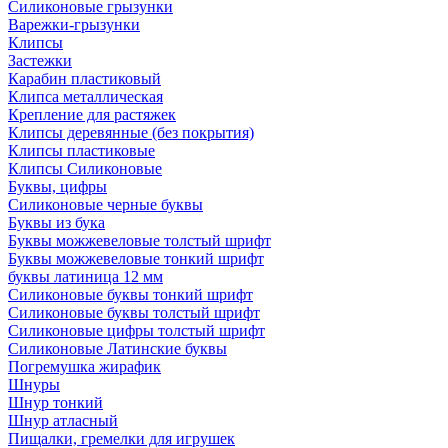
Силиконовые грызунки
Варежки-грызунки
Клипсы
Застежки
Карабин пластиковый
Клипса металлическая
Крепление для растяжек
Клипсы деревянные (без покрытия)
Клипсы пластиковые
Клипсы Силиконовые
Буквы, цифры
Силиконовые черные буквы
Буквы из бука
Буквы можжевеловые толстый шрифт
Буквы можжевеловые тонкий шрифт
буквы латиница 12 мм
Силиконовые буквы тонкий шрифт
Силиконовые буквы толстый шрифт
Силиконовые цифры толстый шрифт
Силиконовые Латинские буквы
Погремушка жирафик
Шнуры
Шнур тонкий
Шнур атласный
Пищалки, гремелки для игрушек