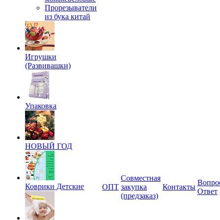
Прорезыватели
из бука китай
Игрушки
(Развивашки)
Упаковка
НОВЫЙ ГОД
Совместная
Вопро
Коврики Детские
ОПТ
закупка
Контакты
Ответ
(предзаказ)