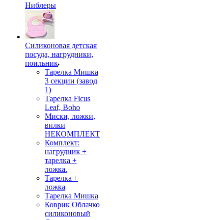
Ниблеры
Силиконовая детская
посуда, нагрудники,
поильник
Тарелка Мишка
3 секции (завод
1)
Тарелка Ficus
Leaf, Boho
Миски, ложки,
вилки
НЕКОМПЛЕКТ
Комплект:
нагрудник +
тарелка +
ложка.
Тарелка +
ложка
Тарелка Мишка
Коврик Облачко
силиконовый