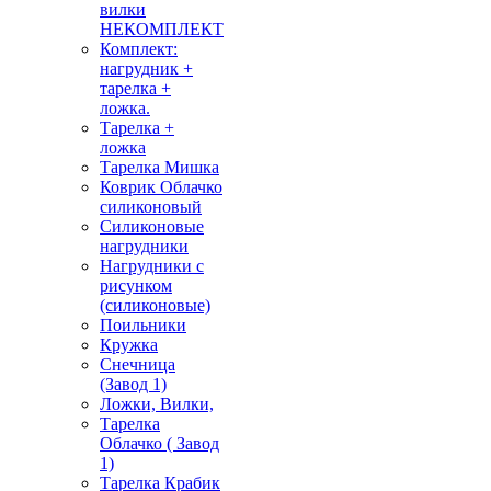
вилки
НЕКОМПЛЕКТ
Комплект:
нагрудник +
тарелка +
ложка.
Тарелка +
ложка
Тарелка Мишка
Коврик Облачко
силиконовый
Силиконовые
нагрудники
Нагрудники с
рисунком
(силиконовые)
Поильники
Кружка
Снечница
(Завод 1)
Ложки, Вилки,
Тарелка
Облачко ( Завод
1)
Тарелка Крабик