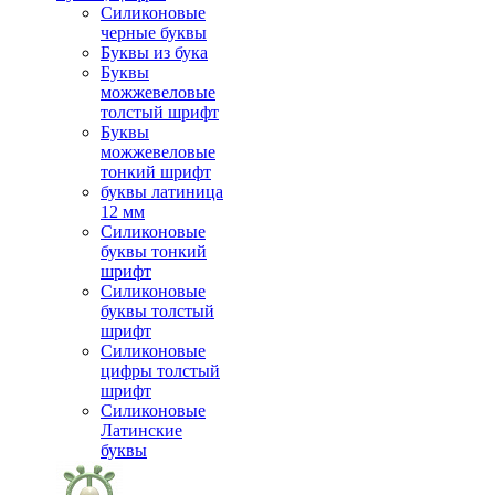
Силиконовые
черные буквы
Буквы из бука
Буквы
можжевеловые
толстый шрифт
Буквы
можжевеловые
тонкий шрифт
буквы латиница
12 мм
Силиконовые
буквы тонкий
шрифт
Силиконовые
буквы толстый
шрифт
Силиконовые
цифры толстый
шрифт
Силиконовые
Латинские
буквы