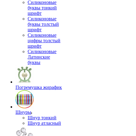
Силиконовые
буквы тонкий
шрифт
Силиконовые
буквы толстый
шрифт
Силиконовые
цифры толстый
шрифт
Силиконовые
Латинские
буквы
Погремушка жирафик
Шнуры
Шнур тонкий
Шнур атласный