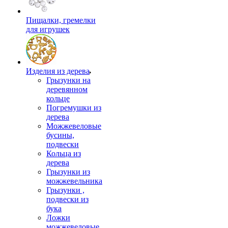
Пищалки, гремелки
для игрушек
Изделия из дерева
Грызунки на
деревянном
кольце
Погремушки из
дерева
Можжевеловые
бусины,
подвески
Кольца из
дерева
Грызунки из
можжевельника
Грызунки ,
подвески из
бука
Ложки
можжевеловые