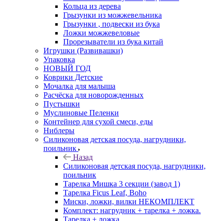
Кольца из дерева
Грызунки из можжевельника
Грызунки , подвески из бука
Ложки можжевеловые
Прорезыватели из бука китай
Игрушки (Развивашки)
Упаковка
НОВЫЙ ГОД
Коврики Детские
Мочалка для малыша
Расчёска для новорожденных
Пустышки
Муслиновые Пеленки
Контейнер для сухой смеси, еды
Ниблеры
Силиконовая детская посуда, нагрудники,
поильник
Назад
Силиконовая детская посуда, нагрудники,
поильник
Тарелка Мишка 3 секции (завод 1)
Тарелка Ficus Leaf, Boho
Миски, ложки, вилки НЕКОМПЛЕКТ
Комплект: нагрудник + тарелка + ложка.
Тарелка + ложка