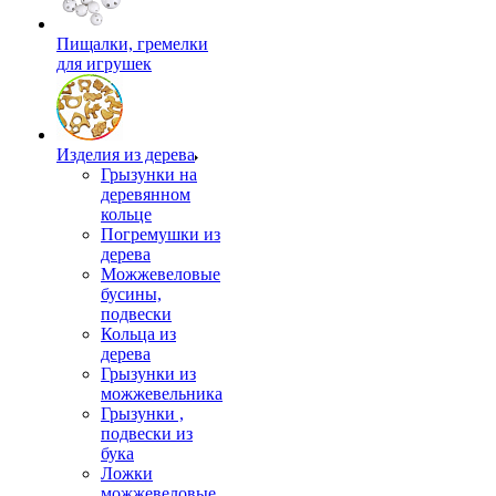
Пищалки, гремелки
для игрушек
Изделия из дерева
Грызунки на
деревянном
кольце
Погремушки из
дерева
Можжевеловые
бусины,
подвески
Кольца из
дерева
Грызунки из
можжевельника
Грызунки ,
подвески из
бука
Ложки
можжевеловые