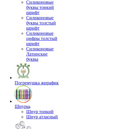
Силиконовые
буквы тонкий
шрифт
Силиконовые
буквы толстый
шрифт
Силиконовые
цифры толстый
шрифт
Силиконовые
Латинские
буквы
Погремушка жирафик
Шнуры
Шнур тонкий
Шнур атласный