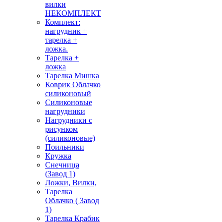
вилки
НЕКОМПЛЕКТ
Комплект:
нагрудник +
тарелка +
ложка.
Тарелка +
ложка
Тарелка Мишка
Коврик Облачко
силиконовый
Силиконовые
нагрудники
Нагрудники с
рисунком
(силиконовые)
Поильники
Кружка
Снечница
(Завод 1)
Ложки, Вилки,
Тарелка
Облачко ( Завод
1)
Тарелка Крабик