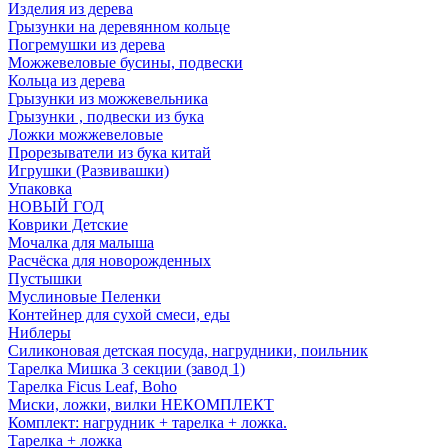
Изделия из дерева
Грызунки на деревянном кольце
Погремушки из дерева
Можжевеловые бусины, подвески
Кольца из дерева
Грызунки из можжевельника
Грызунки , подвески из бука
Ложки можжевеловые
Прорезыватели из бука китай
Игрушки (Развивашки)
Упаковка
НОВЫЙ ГОД
Коврики Детские
Мочалка для малыша
Расчёска для новорожденных
Пустышки
Муслиновые Пеленки
Контейнер для сухой смеси, еды
Ниблеры
Силиконовая детская посуда, нагрудники, поильник
Тарелка Мишка 3 секции (завод 1)
Тарелка Ficus Leaf, Boho
Миски, ложки, вилки НЕКОМПЛЕКТ
Комплект: нагрудник + тарелка + ложка.
Тарелка + ложка