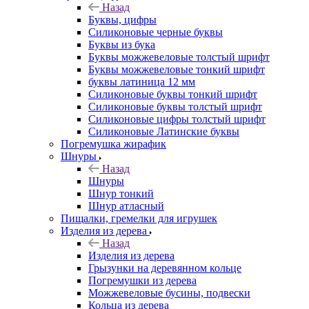
Назад
Буквы, цифры
Силиконовые черные буквы
Буквы из бука
Буквы можжевеловые толстый шрифт
Буквы можжевеловые тонкий шрифт
буквы латиница 12 мм
Силиконовые буквы тонкий шрифт
Силиконовые буквы толстый шрифт
Силиконовые цифры толстый шрифт
Силиконовые Латинские буквы
Погремушка жирафик
Шнуры
Назад
Шнуры
Шнур тонкий
Шнур атласный
Пищалки, гремелки для игрушек
Изделия из дерева
Назад
Изделия из дерева
Грызунки на деревянном кольце
Погремушки из дерева
Можжевеловые бусины, подвески
Кольца из дерева