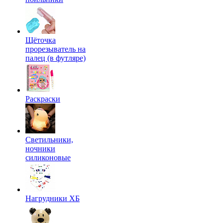
Щёточка
прорезыватель на
палец (в футляре)
Раскраски
Светильники,
ночники
силиконовые
Нагрудники ХБ