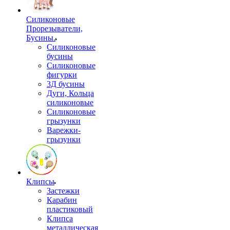
Силиконовые
Прорезыватели,
Бусины.
Силиконовые
бусины
Силиконовые
фигурки
3Д бусины
Дуги, Кольца
силиконовые
Силиконовые
грызунки
Варежки-
грызунки
Клипсы
Застежки
Карабин
пластиковый
Клипса
металлическая