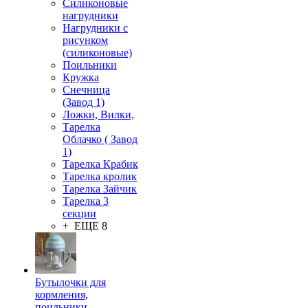
Силиконовые
нагрудники
Нагрудники с
рисунком
(силиконовые)
Поильники
Кружка
Снечница
(Завод 1)
Ложки, Вилки,
Тарелка
Облачко ( Завод
1)
Тарелка Крабик
Тарелка кролик
Тарелка Зайчик
Тарелка 3
секции
+ ЕЩЕ 8
Бутылочки для
кормления,
поильники