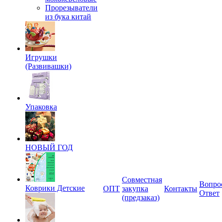
Прорезыватели
из бука китай
Игрушки
(Развивашки)
Упаковка
НОВЫЙ ГОД
Совместная
Вопро
Коврики Детские
ОПТ
закупка
Контакты
Ответ
(предзаказ)