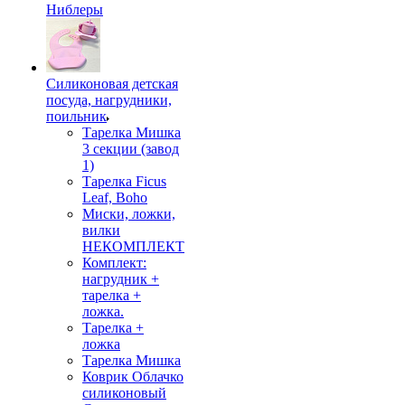
Ниблеры
Силиконовая детская
посуда, нагрудники,
поильник
Тарелка Мишка
3 секции (завод
1)
Тарелка Ficus
Leaf, Boho
Миски, ложки,
вилки
НЕКОМПЛЕКТ
Комплект:
нагрудник +
тарелка +
ложка.
Тарелка +
ложка
Тарелка Мишка
Коврик Облачко
силиконовый