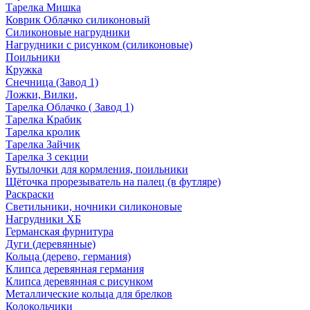
Тарелка Мишка
Коврик Облачко силиконовый
Силиконовые нагрудники
Нагрудники с рисунком (силиконовые)
Поильники
Кружка
Снечница (Завод 1)
Ложки, Вилки,
Тарелка Облачко ( Завод 1)
Тарелка Крабик
Тарелка кролик
Тарелка Зайчик
Тарелка 3 секции
Бутылочки для кормления, поильники
Щёточка прорезыватель на палец (в футляре)
Раскраски
Светильники, ночники силиконовые
Нагрудники ХБ
Германская фурнитура
Дуги (деревянные)
Кольца (дерево, германия)
Клипса деревянная германия
Клипса деревянная с рисунком
Металлические кольца для брелков
Колокольчики