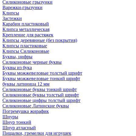
Силиконовые грызунки
Варежки-грызунки
Клипсы
Застежки
Карабин пластиковый
Клипса металлическая
Крепление для растяжек
Клипсы деревянные (без покрытия)
Клипсы пластиковые
Клипсы Силиконовые
Буквы, цифры
Силиконовые черные буквы
Буквы из бука
Буквы можжевеловые толстый шрифт
Буквы можжевеловые тонкий шрифт
буквы латиница 12 мм
Силиконовые буквы тонкий шрифт
Силиконовые буквы толстый шрифт
Силиконовые цифры толстый шрифт
Силиконовые Латинские буквы
Погремушка жирафик
Шнуры
Шнур тонкий
Шнур атласный
Пищалки, гремелки для игрушек