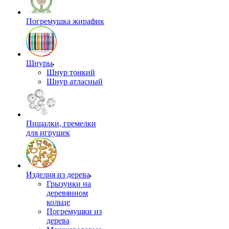
Погремушка жирафик
Шнуры
Шнур тонкий
Шнур атласный
Пищалки, гремелки
для игрушек
Изделия из дерева
Грызунки на
деревянном
кольце
Погремушки из
дерева