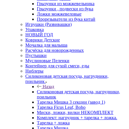
Грызунки из можжевельника
Грызунки , подвески из бука
Ложки можжевеловые
Прорезыватели из бука китай
Игрушки (Развивашки)
Упаковка
НОВЫЙ ГОД
Коврики Детские
Мочалка для малыша
Расчёска для новорожденных
Пустышки
Муслиновые Пеленки
Контейнер для сухой смеси, еды
Ниблеры
Силиконовая детская посуда, нагрудники,
поильник
Назад
Силиконовая детская посуда, нагрудники,
поильник
Тарелка Мишка 3 секции (завод 1)
Тарелка Ficus Leaf, Boho
Миски, ложки, вилки НЕКОМПЛЕКТ
Комплект: нагрудник + тарелка + ложка.
Тарелка + ложка
Тарелка Мишка