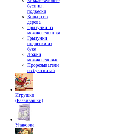
Можжевеловые
бусины,
подвески
Кольца из
дерева
Грызунки из
можжевельника
Грызунки ,
подвески из
бука
Ложки
можжевеловые
Прорезыватели
из бука китай
Игрушки
(Развивашки)
Упаковка