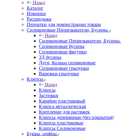
Назад
Каталог
Новинки
Распродажа
Перчатки для демонстрации товара
Силиконовые Прорезыватели, Бусины.
Назад
Силиконовые Прорезыватели, Бусины.
Силиконовые бусины
Силиконовые фигурки
3Д бусины
Дуги, Кольца силиконовые
Силиконовые грызунки
Варежки-грызунки
Клипсы
Назад
Клипсы
Застежки
Карабин пластиковый
Клипса металлическая
Крепление для растяжек
Клипсы деревянные (без покрытия)
Клипсы пластиковые
Клипсы Силиконовые
Буквы, цифры