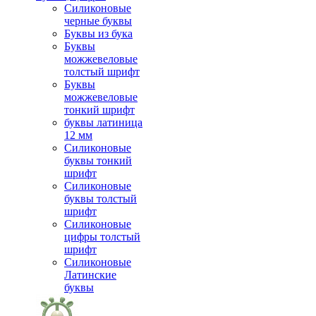
Силиконовые
черные буквы
Буквы из бука
Буквы
можжевеловые
толстый шрифт
Буквы
можжевеловые
тонкий шрифт
буквы латиница
12 мм
Силиконовые
буквы тонкий
шрифт
Силиконовые
буквы толстый
шрифт
Силиконовые
цифры толстый
шрифт
Силиконовые
Латинские
буквы