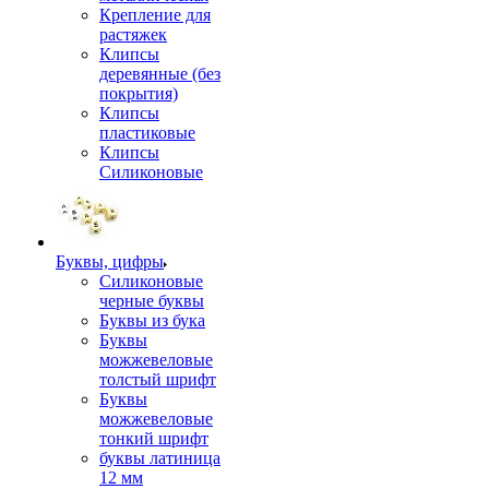
Крепление для
растяжек
Клипсы
деревянные (без
покрытия)
Клипсы
пластиковые
Клипсы
Силиконовые
Буквы, цифры
Силиконовые
черные буквы
Буквы из бука
Буквы
можжевеловые
толстый шрифт
Буквы
можжевеловые
тонкий шрифт
буквы латиница
12 мм