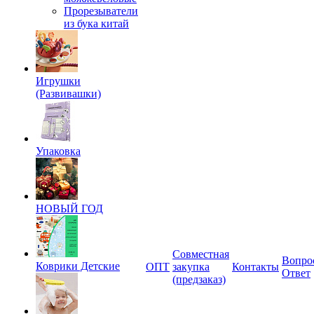
Прорезыватели
из бука китай
Игрушки
(Развивашки)
Упаковка
НОВЫЙ ГОД
Совместная
Вопро
Коврики Детские
ОПТ
закупка
Контакты
Ответ
(предзаказ)