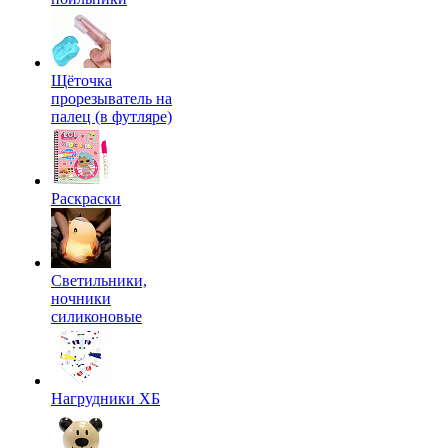
Щёточка
прорезыватель на
палец (в футляре)
Раскраски
Светильники,
ночники
силиконовые
Нагрудники ХБ