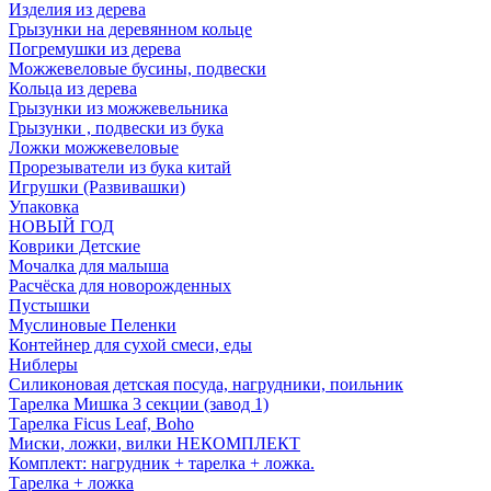
Изделия из дерева
Грызунки на деревянном кольце
Погремушки из дерева
Можжевеловые бусины, подвески
Кольца из дерева
Грызунки из можжевельника
Грызунки , подвески из бука
Ложки можжевеловые
Прорезыватели из бука китай
Игрушки (Развивашки)
Упаковка
НОВЫЙ ГОД
Коврики Детские
Мочалка для малыша
Расчёска для новорожденных
Пустышки
Муслиновые Пеленки
Контейнер для сухой смеси, еды
Ниблеры
Силиконовая детская посуда, нагрудники, поильник
Тарелка Мишка 3 секции (завод 1)
Тарелка Ficus Leaf, Boho
Миски, ложки, вилки НЕКОМПЛЕКТ
Комплект: нагрудник + тарелка + ложка.
Тарелка + ложка