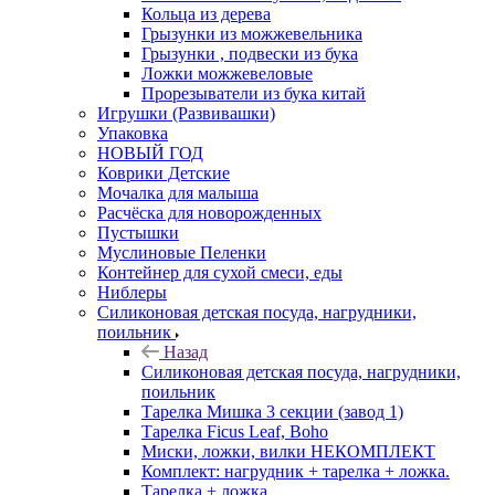
Кольца из дерева
Грызунки из можжевельника
Грызунки , подвески из бука
Ложки можжевеловые
Прорезыватели из бука китай
Игрушки (Развивашки)
Упаковка
НОВЫЙ ГОД
Коврики Детские
Мочалка для малыша
Расчёска для новорожденных
Пустышки
Муслиновые Пеленки
Контейнер для сухой смеси, еды
Ниблеры
Силиконовая детская посуда, нагрудники,
поильник
Назад
Силиконовая детская посуда, нагрудники,
поильник
Тарелка Мишка 3 секции (завод 1)
Тарелка Ficus Leaf, Boho
Миски, ложки, вилки НЕКОМПЛЕКТ
Комплект: нагрудник + тарелка + ложка.
Тарелка + ложка