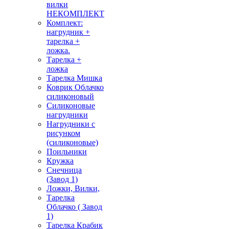
вилки
НЕКОМПЛЕКТ
Комплект:
нагрудник +
тарелка +
ложка.
Тарелка +
ложка
Тарелка Мишка
Коврик Облачко
силиконовый
Силиконовые
нагрудники
Нагрудники с
рисунком
(силиконовые)
Поильники
Кружка
Снечница
(Завод 1)
Ложки, Вилки,
Тарелка
Облачко ( Завод
1)
Тарелка Крабик