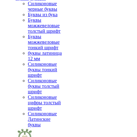
Силиконовые
черные буквы
Буквы из бука
Буквы
можжевеловые
толстый шрифт
Буквы
можжевеловые
тонкий шрифт
буквы латиница
12 мм
Силиконовые
буквы тонкий
шрифт
Силиконовые
буквы толстый
шрифт
Силиконовые
цифры толстый
шрифт
Силиконовые
Латинские
буквы