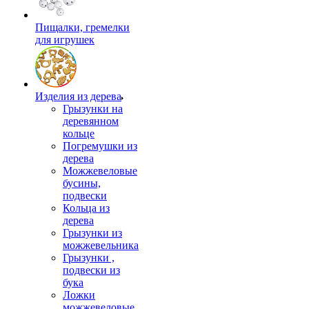
Пищалки, гремелки
для игрушек
Изделия из дерева
Грызунки на
деревянном
кольце
Погремушки из
дерева
Можжевеловые
бусины,
подвески
Кольца из
дерева
Грызунки из
можжевельника
Грызунки ,
подвески из
бука
Ложки
можжевеловые