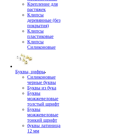
Крепление для
растяжек
Клипсы
деревянные (без
покрытия)
Клипсы
пластиковые
Клипсы
Силиконовые
Буквы, цифры
Силиконовые
черные буквы
Буквы из бука
Буквы
можжевеловые
толстый шрифт
Буквы
можжевеловые
тонкий шрифт
буквы латиница
12 мм