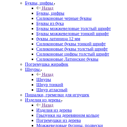
Буквы, цифры
Назад
Буквы, цифры
Силиконовые черные буквы
Буквы из бука
Буквы можжевеловые толстый шрифт
Буквы можжевеловые тонкий шрифт
буквы латиница 12 мм
Силиконовые буквы тонкий шрифт
Силиконовые буквы толстый шрифт
Силиконовые цифры толстый шрифт
Силиконовые Латинские буквы
Погремушка жирафик
Шнуры
Назад
Шнуры
Шнур тонкий
Шнур атласный
Пищалки, гремелки для игрушек
Изделия из дерева
Назад
Изделия из дерева
Грызунки на деревянном кольце
Погремушки из дерева
Можжевеловые бусины, подвески