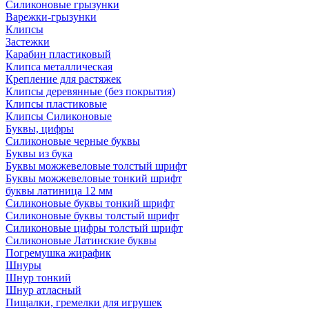
Силиконовые грызунки
Варежки-грызунки
Клипсы
Застежки
Карабин пластиковый
Клипса металлическая
Крепление для растяжек
Клипсы деревянные (без покрытия)
Клипсы пластиковые
Клипсы Силиконовые
Буквы, цифры
Силиконовые черные буквы
Буквы из бука
Буквы можжевеловые толстый шрифт
Буквы можжевеловые тонкий шрифт
буквы латиница 12 мм
Силиконовые буквы тонкий шрифт
Силиконовые буквы толстый шрифт
Силиконовые цифры толстый шрифт
Силиконовые Латинские буквы
Погремушка жирафик
Шнуры
Шнур тонкий
Шнур атласный
Пищалки, гремелки для игрушек