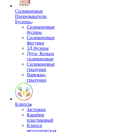
Силиконовые
Прорезыватели,
Бусины.
Силиконовые
бусины
Силиконовые
фигурки
3Д бусины
Дуги, Кольца
силиконовые
Силиконовые
грызунки
Варежки-
грызунки
Клипсы
Застежки
Карабин
пластиковый
Клипса
металлическая