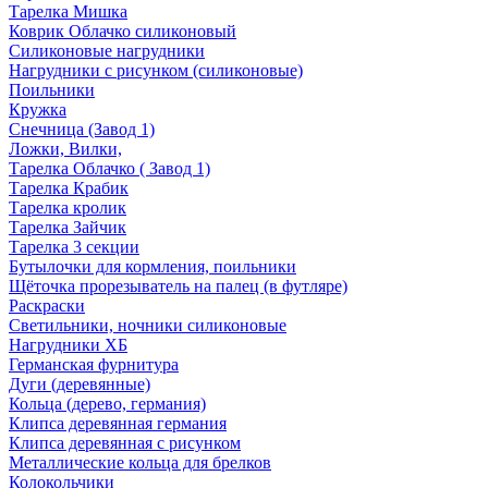
Тарелка Мишка
Коврик Облачко силиконовый
Силиконовые нагрудники
Нагрудники с рисунком (силиконовые)
Поильники
Кружка
Снечница (Завод 1)
Ложки, Вилки,
Тарелка Облачко ( Завод 1)
Тарелка Крабик
Тарелка кролик
Тарелка Зайчик
Тарелка 3 секции
Бутылочки для кормления, поильники
Щёточка прорезыватель на палец (в футляре)
Раскраски
Светильники, ночники силиконовые
Нагрудники ХБ
Германская фурнитура
Дуги (деревянные)
Кольца (дерево, германия)
Клипса деревянная германия
Клипса деревянная с рисунком
Металлические кольца для брелков
Колокольчики