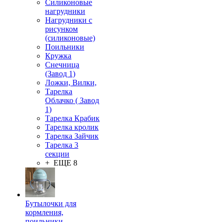
Силиконовые
нагрудники
Нагрудники с
рисунком
(силиконовые)
Поильники
Кружка
Снечница
(Завод 1)
Ложки, Вилки,
Тарелка
Облачко ( Завод
1)
Тарелка Крабик
Тарелка кролик
Тарелка Зайчик
Тарелка 3
секции
+ ЕЩЕ 8
Бутылочки для
кормления,
поильники