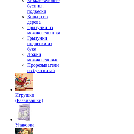
Можжевеловые
бусины,
подвески
Кольца из
дерева
Грызунки из
можжевельника
Грызунки ,
подвески из
бука
Ложки
можжевеловые
Прорезыватели
из бука китай
Игрушки
(Развивашки)
Упаковка