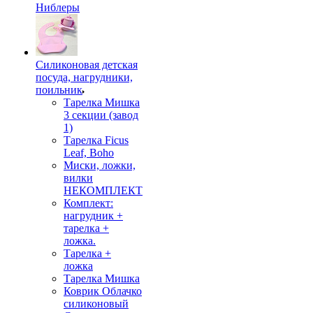
Ниблеры
Силиконовая детская
посуда, нагрудники,
поильник
Тарелка Мишка
3 секции (завод
1)
Тарелка Ficus
Leaf, Boho
Миски, ложки,
вилки
НЕКОМПЛЕКТ
Комплект:
нагрудник +
тарелка +
ложка.
Тарелка +
ложка
Тарелка Мишка
Коврик Облачко
силиконовый