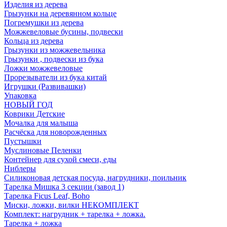
Изделия из дерева
Грызунки на деревянном кольце
Погремушки из дерева
Можжевеловые бусины, подвески
Кольца из дерева
Грызунки из можжевельника
Грызунки , подвески из бука
Ложки можжевеловые
Прорезыватели из бука китай
Игрушки (Развивашки)
Упаковка
НОВЫЙ ГОД
Коврики Детские
Мочалка для малыша
Расчёска для новорожденных
Пустышки
Муслиновые Пеленки
Контейнер для сухой смеси, еды
Ниблеры
Силиконовая детская посуда, нагрудники, поильник
Тарелка Мишка 3 секции (завод 1)
Тарелка Ficus Leaf, Boho
Миски, ложки, вилки НЕКОМПЛЕКТ
Комплект: нагрудник + тарелка + ложка.
Тарелка + ложка