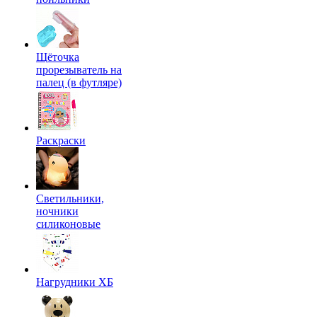
Щёточка
прорезыватель на
палец (в футляре)
Раскраски
Светильники,
ночники
силиконовые
Нагрудники ХБ