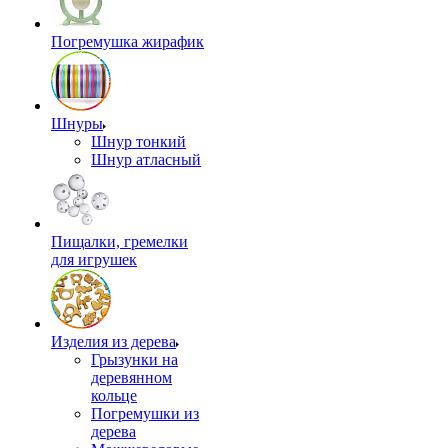
Погремушка жирафик
Шнуры
Шнур тонкий
Шнур атласный
Пищалки, гремелки
для игрушек
Изделия из дерева
Грызунки на
деревянном
кольце
Погремушки из
дерева