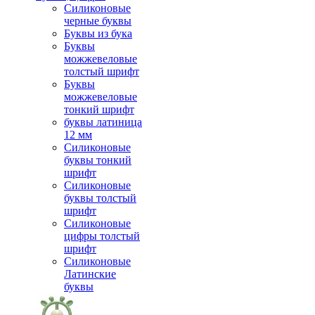
Силиконовые
черные буквы
Буквы из бука
Буквы
можжевеловые
толстый шрифт
Буквы
можжевеловые
тонкий шрифт
буквы латиница
12 мм
Силиконовые
буквы тонкий
шрифт
Силиконовые
буквы толстый
шрифт
Силиконовые
цифры толстый
шрифт
Силиконовые
Латинские
буквы