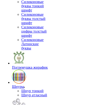
Силиконовые
буквы тонкий
шрифт
Силиконовые
буквы толстый
шрифт
Силиконовые
цифры толстый
шрифт
Силиконовые
Латинские
буквы
Погремушка жирафик
Шнуры
Шнур тонкий
Шнур атласный