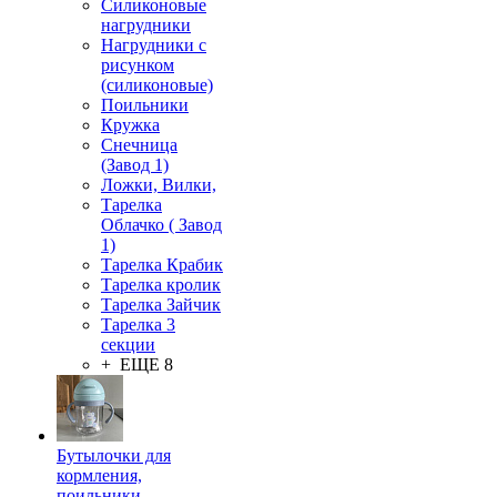
Силиконовые
нагрудники
Нагрудники с
рисунком
(силиконовые)
Поильники
Кружка
Снечница
(Завод 1)
Ложки, Вилки,
Тарелка
Облачко ( Завод
1)
Тарелка Крабик
Тарелка кролик
Тарелка Зайчик
Тарелка 3
секции
+ ЕЩЕ 8
Бутылочки для
кормления,
поильники