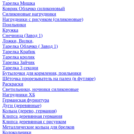
Тарелка Мишка
Коврик Облачко силиконовый
Силиконовые нагрудники
Нагрудники с рисунком (силиконовые)
Поильники
Кружка
Снечница (Завод 1)
Ложки, Вилки,
Тарелка Облачко ( Завод 1)
Тарелка Крабик
Тарелка кролик
Тарелка Зайчик
Тарелка 3 секции
Бутылочки для кормления, поильники
Щёточка прорезыватель на палец (в футляре)
Раскраски
Светильники, ночники силиконовые
Нагрудники ХБ
Германская фурнитура
Дуги (деревянные)
Кольца (дерево, германия)
Клипса деревянная германия
Клипса деревянная с рисунком
Металлические кольца для брелков
Колокольчики