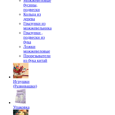
Можжевеловые
бусины,
подвески
Кольца из
дерева
Грызунки из
можжевельника
Грызунки ,
подвески из
бука
Ложки
можжевеловые
Прорезыватели
из бука китай
Игрушки
(Развивашки)
Упаковка