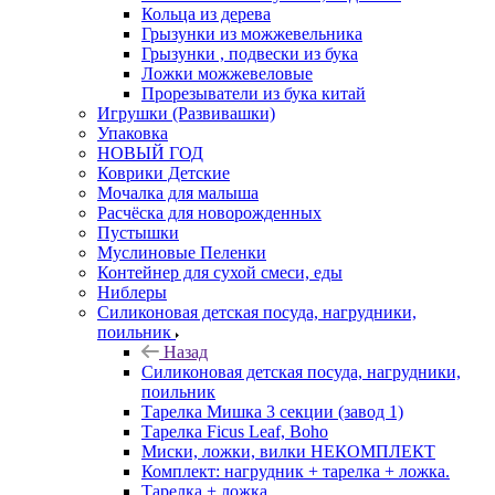
Кольца из дерева
Грызунки из можжевельника
Грызунки , подвески из бука
Ложки можжевеловые
Прорезыватели из бука китай
Игрушки (Развивашки)
Упаковка
НОВЫЙ ГОД
Коврики Детские
Мочалка для малыша
Расчёска для новорожденных
Пустышки
Муслиновые Пеленки
Контейнер для сухой смеси, еды
Ниблеры
Силиконовая детская посуда, нагрудники,
поильник
Назад
Силиконовая детская посуда, нагрудники,
поильник
Тарелка Мишка 3 секции (завод 1)
Тарелка Ficus Leaf, Boho
Миски, ложки, вилки НЕКОМПЛЕКТ
Комплект: нагрудник + тарелка + ложка.
Тарелка + ложка