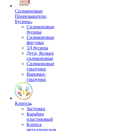
Силиконовые
Прорезыватели,
Бусины.
Силиконовые
бусины
Силиконовые
фигурки
3Д бусины
Дуги, Кольца
силиконовые
Силиконовые
грызунки
Варежки-
грызунки
Клипсы
Застежки
Карабин
пластиковый
Клипса
металлическая