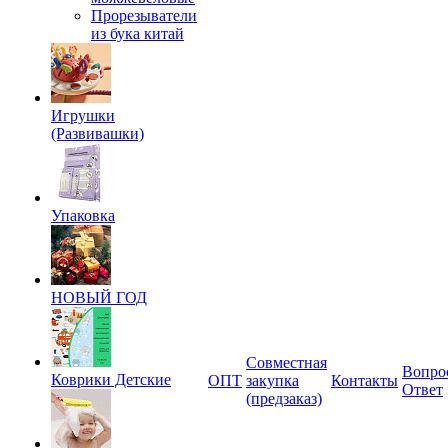
Прорезыватели
из бука китай
Игрушки
(Развивашки)
Упаковка
НОВЫЙ ГОД
Совместная
Вопро
Коврики Детские
ОПТ
закупка
Контакты
Ответ
(предзаказ)