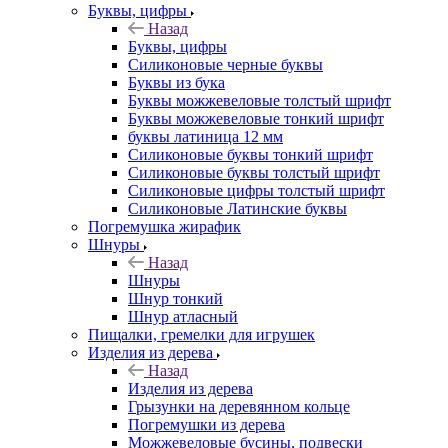
Буквы, цифры
Назад
Буквы, цифры
Силиконовые черные буквы
Буквы из бука
Буквы можжевеловые толстый шрифт
Буквы можжевеловые тонкий шрифт
буквы латиница 12 мм
Силиконовые буквы тонкий шрифт
Силиконовые буквы толстый шрифт
Силиконовые цифры толстый шрифт
Силиконовые Латинские буквы
Погремушка жирафик
Шнуры
Назад
Шнуры
Шнур тонкий
Шнур атласный
Пищалки, гремелки для игрушек
Изделия из дерева
Назад
Изделия из дерева
Грызунки на деревянном кольце
Погремушки из дерева
Можжевеловые бусины, подвески