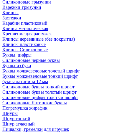
Силиконовые грызунки
Варежки-грызунки
Клипсы
Застежки
Карабин пластиковый
Клипса металлическая
Крепление для растяжек
Клипсы деревянные (без покрытия)
Клипсы пластиковые
Клипсы Силиконовые
Буквы, цифры
Силиконовые черные буквы
Буквы из бука
Буквы можжевеловые толстый шрифт
Буквы можжевеловые тонкий шрифт
буквы латиница 12 мм
Силиконовые буквы тонкий шрифт
Силиконовые буквы толстый шрифт
Силиконовые цифры толстый шрифт
Силиконовые Латинские буквы
Погремушка жирафик
Шнуры
Шнур тонкий
Шнур атласный
Пищалки, гремелки для игрушек