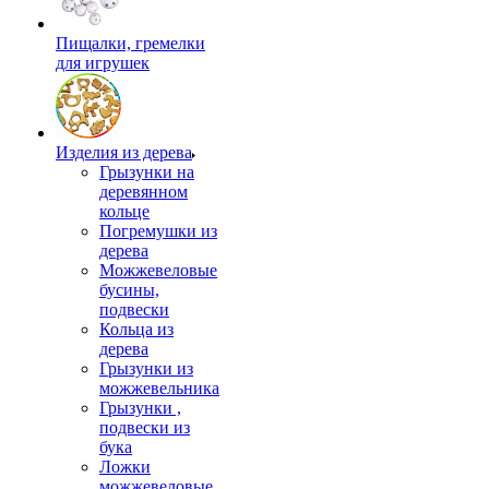
Пищалки, гремелки
для игрушек
Изделия из дерева
Грызунки на
деревянном
кольце
Погремушки из
дерева
Можжевеловые
бусины,
подвески
Кольца из
дерева
Грызунки из
можжевельника
Грызунки ,
подвески из
бука
Ложки
можжевеловые