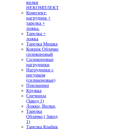
вилки
НЕКОМПЛЕКТ
Комплект:
нагрудник +
тарелка +
ложка.
Тарелка +
ложка
Тарелка Мишка
Коврик Облачко
силиконовый
Силиконовые
нагрудники
Нагрудники с
рисунком
(силиконовые)
Поильники
Кружка
Снечница
(Завод 1)
Ложки, Вилки,
Тарелка
Облачко ( Завод
1)
Тарелка Крабик