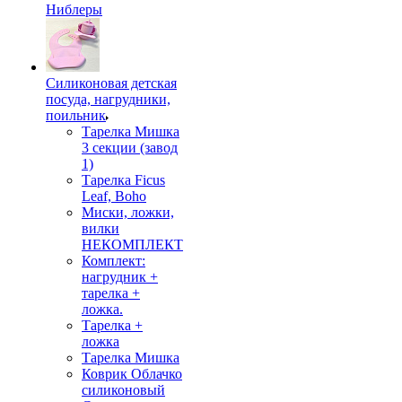
Ниблеры
Силиконовая детская
посуда, нагрудники,
поильник
Тарелка Мишка
3 секции (завод
1)
Тарелка Ficus
Leaf, Boho
Миски, ложки,
вилки
НЕКОМПЛЕКТ
Комплект:
нагрудник +
тарелка +
ложка.
Тарелка +
ложка
Тарелка Мишка
Коврик Облачко
силиконовый