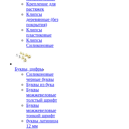
Крепление для
растяжек
Клипсы
деревянные (без
покрытия)
Клипсы
пластиковые
Клипсы
Силиконовые
Буквы, цифры
Силиконовые
черные буквы
Буквы из бука
Буквы
можжевеловые
толстый шрифт
Буквы
можжевеловые
тонкий шрифт
буквы латиница
12 мм