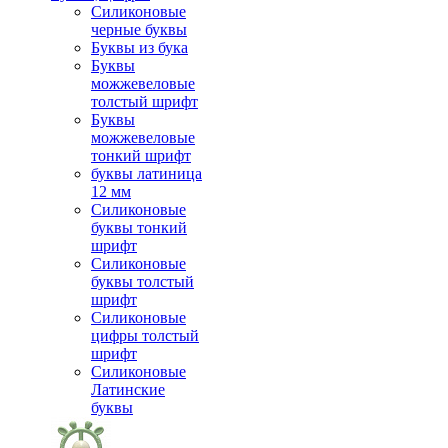
Силиконовые
черные буквы
Буквы из бука
Буквы
можжевеловые
толстый шрифт
Буквы
можжевеловые
тонкий шрифт
буквы латиница
12 мм
Силиконовые
буквы тонкий
шрифт
Силиконовые
буквы толстый
шрифт
Силиконовые
цифры толстый
шрифт
Силиконовые
Латинские
буквы