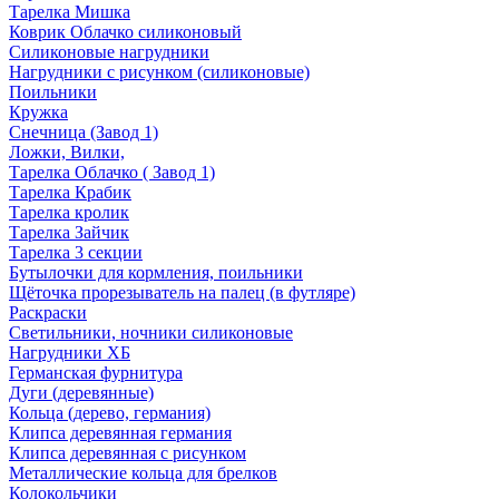
Тарелка Мишка
Коврик Облачко силиконовый
Силиконовые нагрудники
Нагрудники с рисунком (силиконовые)
Поильники
Кружка
Снечница (Завод 1)
Ложки, Вилки,
Тарелка Облачко ( Завод 1)
Тарелка Крабик
Тарелка кролик
Тарелка Зайчик
Тарелка 3 секции
Бутылочки для кормления, поильники
Щёточка прорезыватель на палец (в футляре)
Раскраски
Светильники, ночники силиконовые
Нагрудники ХБ
Германская фурнитура
Дуги (деревянные)
Кольца (дерево, германия)
Клипса деревянная германия
Клипса деревянная с рисунком
Металлические кольца для брелков
Колокольчики