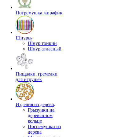
Погремушка жирафик
Шнуры
Шнур тонкий
Шнур атласный
Пищалки, гремелки
для игрушек
Изделия из дерева
Грызунки на
деревянном
кольце
Погремушки из
дерева