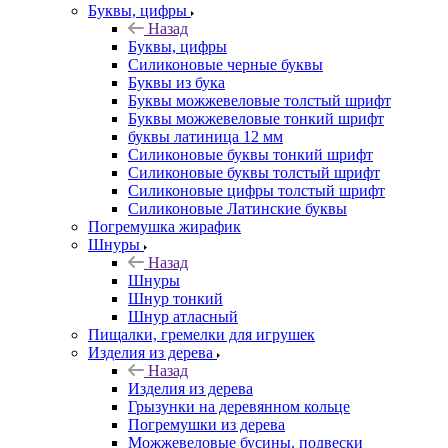
Буквы, цифры
Назад
Буквы, цифры
Силиконовые черные буквы
Буквы из бука
Буквы можжевеловые толстый шрифт
Буквы можжевеловые тонкий шрифт
буквы латиница 12 мм
Силиконовые буквы тонкий шрифт
Силиконовые буквы толстый шрифт
Силиконовые цифры толстый шрифт
Силиконовые Латинские буквы
Погремушка жирафик
Шнуры
Назад
Шнуры
Шнур тонкий
Шнур атласный
Пищалки, гремелки для игрушек
Изделия из дерева
Назад
Изделия из дерева
Грызунки на деревянном кольце
Погремушки из дерева
Можжевеловые бусины, подвески