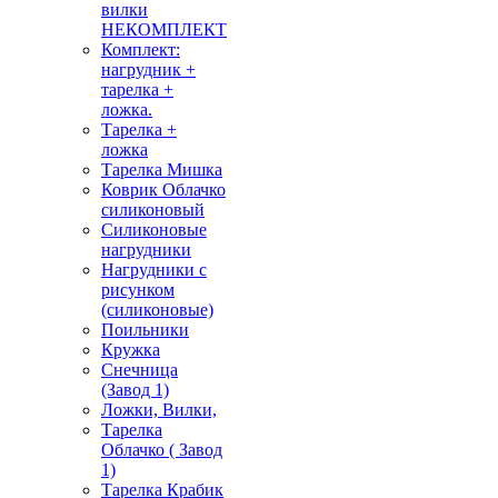
вилки
НЕКОМПЛЕКТ
Комплект:
нагрудник +
тарелка +
ложка.
Тарелка +
ложка
Тарелка Мишка
Коврик Облачко
силиконовый
Силиконовые
нагрудники
Нагрудники с
рисунком
(силиконовые)
Поильники
Кружка
Снечница
(Завод 1)
Ложки, Вилки,
Тарелка
Облачко ( Завод
1)
Тарелка Крабик