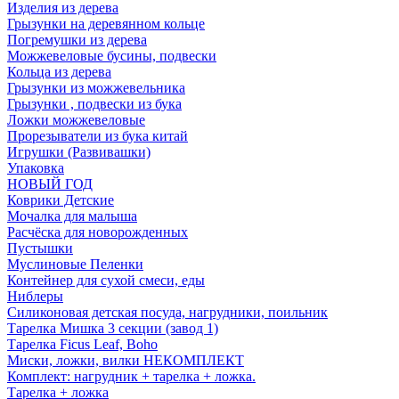
Изделия из дерева
Грызунки на деревянном кольце
Погремушки из дерева
Можжевеловые бусины, подвески
Кольца из дерева
Грызунки из можжевельника
Грызунки , подвески из бука
Ложки можжевеловые
Прорезыватели из бука китай
Игрушки (Развивашки)
Упаковка
НОВЫЙ ГОД
Коврики Детские
Мочалка для малыша
Расчёска для новорожденных
Пустышки
Муслиновые Пеленки
Контейнер для сухой смеси, еды
Ниблеры
Силиконовая детская посуда, нагрудники, поильник
Тарелка Мишка 3 секции (завод 1)
Тарелка Ficus Leaf, Boho
Миски, ложки, вилки НЕКОМПЛЕКТ
Комплект: нагрудник + тарелка + ложка.
Тарелка + ложка