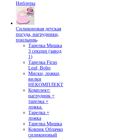
Ниблеры
Силиконовая детская
посуда, нагрудники,
поильник
Тарелка Мишка
3 секции (завод
1)
Тарелка Ficus
Leaf, Boho
Миски, ложки,
вилки
НЕКОМПЛЕКТ
Комплект:
нагрудник +
тарелка +
ложка.
Тарелка +
ложка
Тарелка Мишка
Коврик Облачко
силиконовый