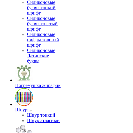
Силиконовые
буквы тонкий
шрифт
Силиконовые
буквы толстый
шрифт
Силиконовые
цифры толстый
шрифт
Силиконовые
Латинские
буквы
Погремушка жирафик
Шнуры
Шнур тонкий
Шнур атласный