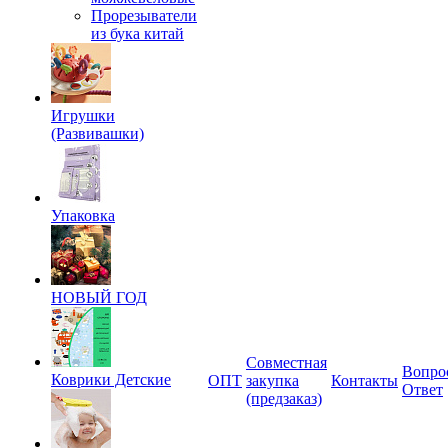
Прорезыватели
из бука китай
Игрушки
(Развивашки)
Упаковка
НОВЫЙ ГОД
Совместная
Вопро
Коврики Детские
ОПТ
закупка
Контакты
Ответ
(предзаказ)