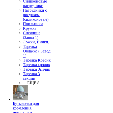
Силиконовые
нагрудники
Нагрудники с
рисунком
(силиконовые)
Поильники
Кружка
Снечница
(Завод 1)
Ложки, Вилки,
Тарелка
Облачко ( Завод
1)
Тарелка Крабик
Тарелка кролик
Тарелка Зайчик
Тарелка 3
секции
+ ЕЩЕ 8
Бутылочки для
кормления,
поильники