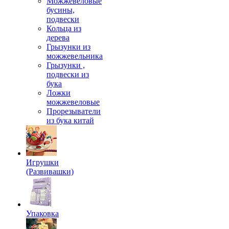
Можжевеловые
бусины,
подвески
Кольца из
дерева
Грызунки из
можжевельника
Грызунки ,
подвески из
бука
Ложки
можжевеловые
Прорезыватели
из бука китай
Игрушки
(Развивашки)
Упаковка