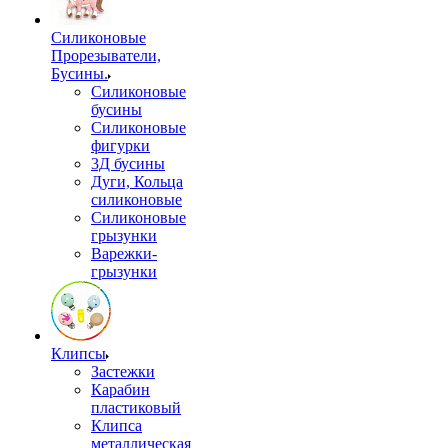
Силиконовые
Прорезыватели,
Бусины.
Силиконовые
бусины
Силиконовые
фигурки
3Д бусины
Дуги, Кольца
силиконовые
Силиконовые
грызунки
Варежки-
грызунки
Клипсы
Застежки
Карабин
пластиковый
Клипса
металлическая