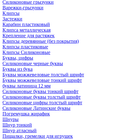
Силиконовые грызунки
Варежки-грызунки
Клипсы
Застежки
Карабин пластиковый
Клипса металлическая
Крепление для растяжек
Клипсы деревянные (без покрытия)
Клипсы пластиковые
Клипсы Силиконовые
Буквы, цифры
Силиконовые черные буквы
Буквы из бука
Буквы можжевеловые толстый шрифт
Буквы можжевеловые тонкий шрифт
буквы латиница 12 мм
Силиконовые буквы тонкий шрифт
Силиконовые буквы толстый шрифт
Силиконовые цифры толстый шрифт
Силиконовые Латинские буквы
Погремушка жирафик
Шнуры
Шнур тонкий
Шнур атласный
Пищалки, гремелки для игрушек