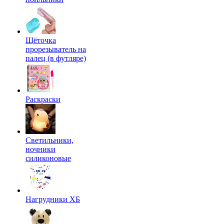
Щёточка
прорезыватель на
палец (в футляре)
Раскраски
Светильники,
ночники
силиконовые
Нагрудники ХБ