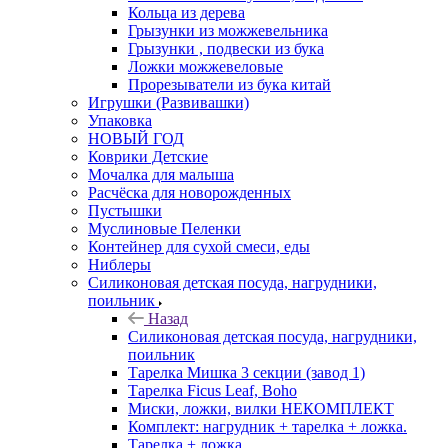
Кольца из дерева
Грызунки из можжевельника
Грызунки , подвески из бука
Ложки можжевеловые
Прорезыватели из бука китай
Игрушки (Развивашки)
Упаковка
НОВЫЙ ГОД
Коврики Детские
Мочалка для малыша
Расчёска для новорожденных
Пустышки
Муслиновые Пеленки
Контейнер для сухой смеси, еды
Ниблеры
Силиконовая детская посуда, нагрудники,
поильник
Назад
Силиконовая детская посуда, нагрудники,
поильник
Тарелка Мишка 3 секции (завод 1)
Тарелка Ficus Leaf, Boho
Миски, ложки, вилки НЕКОМПЛЕКТ
Комплект: нагрудник + тарелка + ложка.
Тарелка + ложка