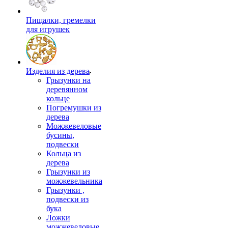
Пищалки, гремелки
для игрушек
Изделия из дерева
Грызунки на
деревянном
кольце
Погремушки из
дерева
Можжевеловые
бусины,
подвески
Кольца из
дерева
Грызунки из
можжевельника
Грызунки ,
подвески из
бука
Ложки
можжевеловые