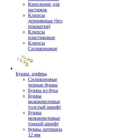
Крепление для
растяжек
Клипсы
деревянные (без
покрытия)
Клипсы
пластиковые
Клипсы
Силиконовые
Буквы, цифры
Силиконовые
черные буквы
Буквы из бука
Буквы
можжевеловые
толстый шрифт
Буквы
можжевеловые
тонкий шрифт
буквы латиница
12 мм