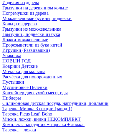
Изделия из дерева
Грызунки на деревянном кольце
Погремушки из дерева
Можжевеловые бусины, подвески
Кольца из дерева
Грызунки из можжевельника
Грызунки , подвески из бука
Ложки можжевеловые
Прорезыватели из бука китай
Игрушки (Развивашки)
Упаковка
НОВЫЙ ГОД
Коврики Детские
Мочалка для малыша
Расчёска для новорожденных
Пустышки
Муслиновые Пеленки
Контейнер для сухой смеси, еды
Ниблеры
Силиконовая детская посуда, нагрудники, поильник
Тарелка Мишка 3 секции (завод 1)
Тарелка Ficus Leaf, Boho
Миски, ложки, вилки НЕКОМПЛЕКТ
Комплект: нагрудник + тарелка + ложка.
Тарелка + ложка