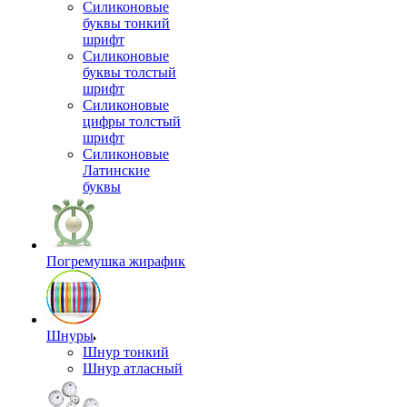
Силиконовые
буквы тонкий
шрифт
Силиконовые
буквы толстый
шрифт
Силиконовые
цифры толстый
шрифт
Силиконовые
Латинские
буквы
Погремушка жирафик
Шнуры
Шнур тонкий
Шнур атласный