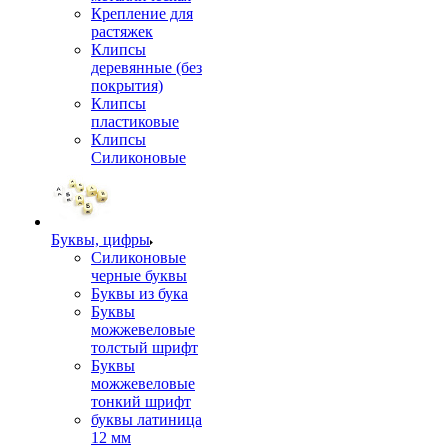
Крепление для
растяжек
Клипсы
деревянные (без
покрытия)
Клипсы
пластиковые
Клипсы
Силиконовые
Буквы, цифры
Силиконовые
черные буквы
Буквы из бука
Буквы
можжевеловые
толстый шрифт
Буквы
можжевеловые
тонкий шрифт
буквы латиница
12 мм