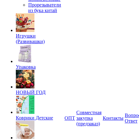
Прорезыватели
из бука китай
Игрушки
(Развивашки)
Упаковка
НОВЫЙ ГОД
Совместная
Вопро
Коврики Детские
ОПТ
закупка
Контакты
Ответ
(предзаказ)