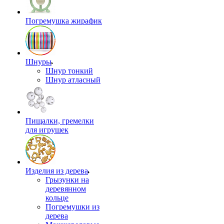
Погремушка жирафик
Шнуры
Шнур тонкий
Шнур атласный
Пищалки, гремелки
для игрушек
Изделия из дерева
Грызунки на
деревянном
кольце
Погремушки из
дерева