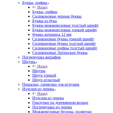
Буквы, цифры
Назад
Буквы, цифры
Силиконовые черные буквы
Буквы из бука
Буквы можжевеловые толстый шрифт
Буквы можжевеловые тонкий шрифт
буквы латиница 12 мм
Силиконовые буквы тонкий шрифт
Силиконовые буквы толстый шрифт
Силиконовые цифры толстый шрифт
Силиконовые Латинские буквы
Погремушка жирафик
Шнуры
Назад
Шнуры
Шнур тонкий
Шнур атласный
Пищалки, гремелки для игрушек
Изделия из дерева
Назад
Изделия из дерева
Грызунки на деревянном кольце
Погремушки из дерева
Можжевеловые бусины, подвески