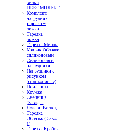
вилки
НЕКОМПЛЕКТ
Комплект:
нагрудник +
тарелка +
ложка.
Тарелка +
ложка
Тарелка Мишка
Коврик Облачко
силиконовый
Силиконовые
нагрудники
Нагрудники с
рисунком
(силиконовые)
Поильники
Кружка
Снечница
(Завод 1)
Ложки, Вилки,
Тарелка
Облачко ( Завод
1)
Тарелка Крабик