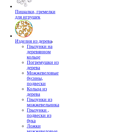
Пищалки, гремелки
для игрушек
Изделия из дерева
Грызунки на
деревянном
кольце
Погремушки из
дерева
Можжевеловые
бусины,
подвески
Кольца из
дерева
Грызунки из
можжевельника
Грызунки ,
подвески из
бука
Ложки
можжевеловые