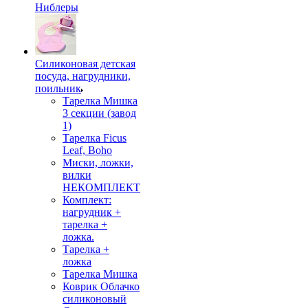
Ниблеры
Силиконовая детская
посуда, нагрудники,
поильник
Тарелка Мишка
3 секции (завод
1)
Тарелка Ficus
Leaf, Boho
Миски, ложки,
вилки
НЕКОМПЛЕКТ
Комплект:
нагрудник +
тарелка +
ложка.
Тарелка +
ложка
Тарелка Мишка
Коврик Облачко
силиконовый