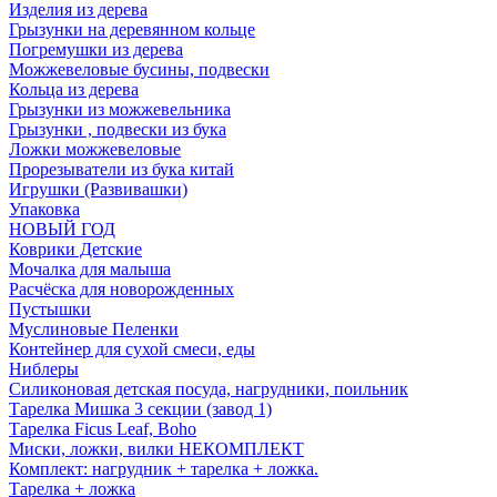
Изделия из дерева
Грызунки на деревянном кольце
Погремушки из дерева
Можжевеловые бусины, подвески
Кольца из дерева
Грызунки из можжевельника
Грызунки , подвески из бука
Ложки можжевеловые
Прорезыватели из бука китай
Игрушки (Развивашки)
Упаковка
НОВЫЙ ГОД
Коврики Детские
Мочалка для малыша
Расчёска для новорожденных
Пустышки
Муслиновые Пеленки
Контейнер для сухой смеси, еды
Ниблеры
Силиконовая детская посуда, нагрудники, поильник
Тарелка Мишка 3 секции (завод 1)
Тарелка Ficus Leaf, Boho
Миски, ложки, вилки НЕКОМПЛЕКТ
Комплект: нагрудник + тарелка + ложка.
Тарелка + ложка