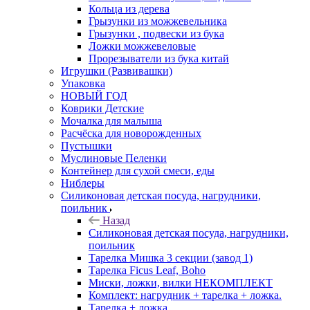
Кольца из дерева
Грызунки из можжевельника
Грызунки , подвески из бука
Ложки можжевеловые
Прорезыватели из бука китай
Игрушки (Развивашки)
Упаковка
НОВЫЙ ГОД
Коврики Детские
Мочалка для малыша
Расчёска для новорожденных
Пустышки
Муслиновые Пеленки
Контейнер для сухой смеси, еды
Ниблеры
Силиконовая детская посуда, нагрудники,
поильник
Назад
Силиконовая детская посуда, нагрудники,
поильник
Тарелка Мишка 3 секции (завод 1)
Тарелка Ficus Leaf, Boho
Миски, ложки, вилки НЕКОМПЛЕКТ
Комплект: нагрудник + тарелка + ложка.
Тарелка + ложка