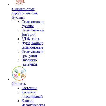
Силиконовые
Прорезыватели,
Бусины.
Силиконовые
бусины
Силиконовые
фигурки
3Д бусины
Дуги, Кольца
силиконовые
Силиконовые
грызунки
Варежки-
грызунки
Клипсы
Застежки
Карабин
пластиковый
Клипса
металлическая