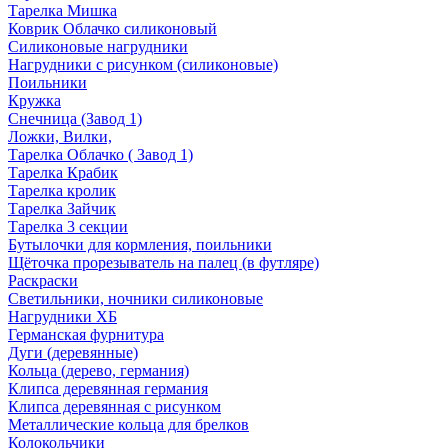
Тарелка Мишка
Коврик Облачко силиконовый
Силиконовые нагрудники
Нагрудники с рисунком (силиконовые)
Поильники
Кружка
Снечница (Завод 1)
Ложки, Вилки,
Тарелка Облачко ( Завод 1)
Тарелка Крабик
Тарелка кролик
Тарелка Зайчик
Тарелка 3 секции
Бутылочки для кормления, поильники
Щёточка прорезыватель на палец (в футляре)
Раскраски
Светильники, ночники силиконовые
Нагрудники ХБ
Германская фурнитура
Дуги (деревянные)
Кольца (дерево, германия)
Клипса деревянная германия
Клипса деревянная с рисунком
Металлические кольца для брелков
Колокольчики