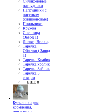
Силиконовые
нагрудники
Нагрудники с
рисунком
(силиконовые)
Поильники
Кружка
Снечница
(Завод 1)
Ложки, Вилки,
Тарелка
Облачко ( Завод
1)
Тарелка Крабик
Тарелка кролик
Тарелка Зайчик
Тарелка 3
секции
+ ЕЩЕ 8
Бутылочки для
кормления,
поильники