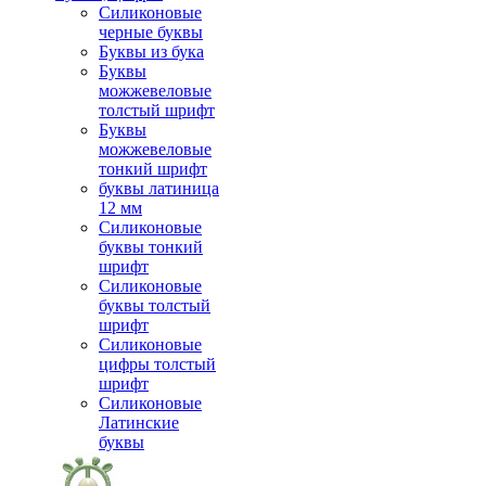
Силиконовые
черные буквы
Буквы из бука
Буквы
можжевеловые
толстый шрифт
Буквы
можжевеловые
тонкий шрифт
буквы латиница
12 мм
Силиконовые
буквы тонкий
шрифт
Силиконовые
буквы толстый
шрифт
Силиконовые
цифры толстый
шрифт
Силиконовые
Латинские
буквы