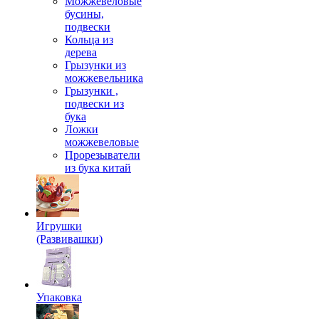
Можжевеловые
бусины,
подвески
Кольца из
дерева
Грызунки из
можжевельника
Грызунки ,
подвески из
бука
Ложки
можжевеловые
Прорезыватели
из бука китай
Игрушки
(Развивашки)
Упаковка