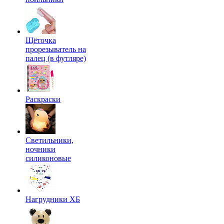
Щёточка
прорезыватель на
палец (в футляре)
Раскраски
Светильники,
ночники
силиконовые
Нагрудники ХБ