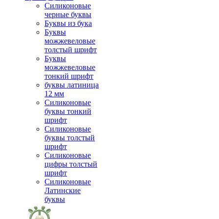
Силиконовые
черные буквы
Буквы из бука
Буквы
можжевеловые
толстый шрифт
Буквы
можжевеловые
тонкий шрифт
буквы латиница
12 мм
Силиконовые
буквы тонкий
шрифт
Силиконовые
буквы толстый
шрифт
Силиконовые
цифры толстый
шрифт
Силиконовые
Латинские
буквы