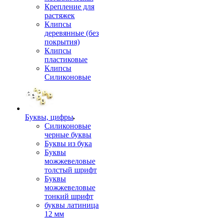
Крепление для
растяжек
Клипсы
деревянные (без
покрытия)
Клипсы
пластиковые
Клипсы
Силиконовые
Буквы, цифры
Силиконовые
черные буквы
Буквы из бука
Буквы
можжевеловые
толстый шрифт
Буквы
можжевеловые
тонкий шрифт
буквы латиница
12 мм