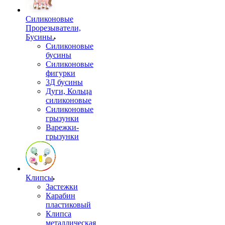
Силиконовые
Прорезыватели,
Бусины.
Силиконовые
бусины
Силиконовые
фигурки
3Д бусины
Дуги, Кольца
силиконовые
Силиконовые
грызунки
Варежки-
грызунки
Клипсы
Застежки
Карабин
пластиковый
Клипса
металлическая