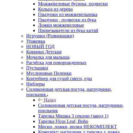
Можжевеловые бусины, подвески
Кольца из дерева
Грызунки из можжевельника
Грызунки , подвески из бука
Ложки можжевеловые
Прорезыватели из бука китай
Игрушки (Развивашки)
Упаковка
НОВЫЙ ГОД
Коврики Детские
Мочалка для малыша
Расчёска для новорожденных
Пустышки
Муслиновые Пеленки
Контейнер для сухой смеси, еды
Ниблеры
Силиконовая детская посуда, нагрудники,
поильник
Назад
Силиконовая детская посуда, нагрудники,
поильник
Тарелка Мишка 3 секции (завод 1)
Тарелка Ficus Leaf, Boho
Миски, ложки, вилки НЕКОМПЛЕКТ
Комплект: нагрудник + тарелка + ложка.