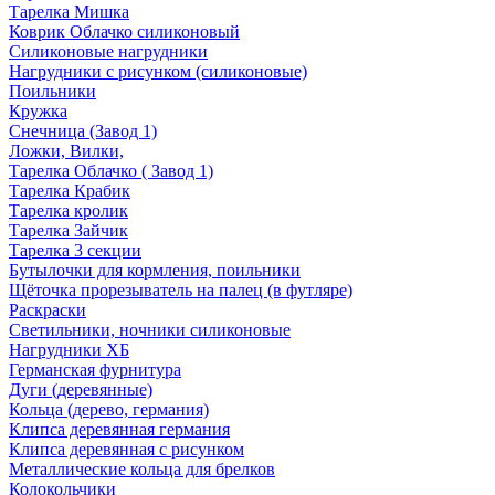
Тарелка Мишка
Коврик Облачко силиконовый
Силиконовые нагрудники
Нагрудники с рисунком (силиконовые)
Поильники
Кружка
Снечница (Завод 1)
Ложки, Вилки,
Тарелка Облачко ( Завод 1)
Тарелка Крабик
Тарелка кролик
Тарелка Зайчик
Тарелка 3 секции
Бутылочки для кормления, поильники
Щёточка прорезыватель на палец (в футляре)
Раскраски
Светильники, ночники силиконовые
Нагрудники ХБ
Германская фурнитура
Дуги (деревянные)
Кольца (дерево, германия)
Клипса деревянная германия
Клипса деревянная с рисунком
Металлические кольца для брелков
Колокольчики