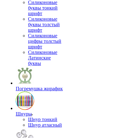
Силиконовые
буквы тонкий
шрифт
Силиконовые
буквы толстый
шрифт
Силиконовые
цифры толстый
шрифт
Силиконовые
Латинские
буквы
Погремушка жирафик
Шнуры
Шнур тонкий
Шнур атласный