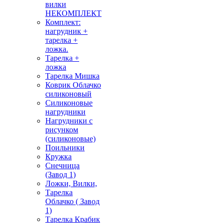
вилки
НЕКОМПЛЕКТ
Комплект:
нагрудник +
тарелка +
ложка.
Тарелка +
ложка
Тарелка Мишка
Коврик Облачко
силиконовый
Силиконовые
нагрудники
Нагрудники с
рисунком
(силиконовые)
Поильники
Кружка
Снечница
(Завод 1)
Ложки, Вилки,
Тарелка
Облачко ( Завод
1)
Тарелка Крабик