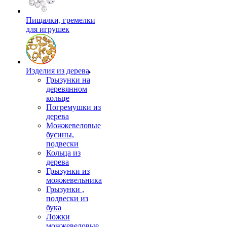
Пищалки, гремелки
для игрушек
Изделия из дерева
Грызунки на
деревянном
кольце
Погремушки из
дерева
Можжевеловые
бусины,
подвески
Кольца из
дерева
Грызунки из
можжевельника
Грызунки ,
подвески из
бука
Ложки
можжевеловые