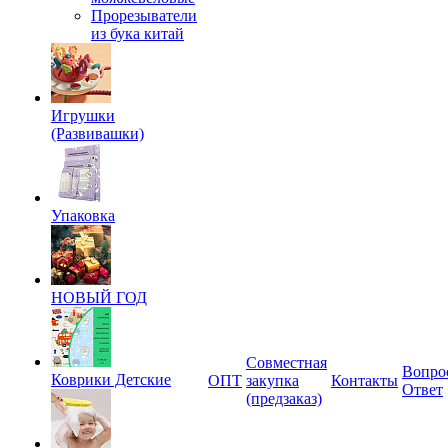
Прорезыватели
из бука китай
Игрушки
(Развивашки)
Упаковка
НОВЫЙ ГОД
Совместная
Вопро
Коврики Детские
ОПТ
закупка
Контакты
Ответ
(предзаказ)