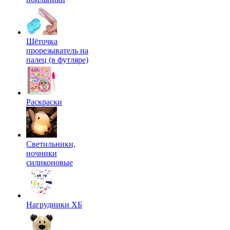
Щёточка
прорезыватель на
палец (в футляре)
Раскраски
Светильники,
ночники
силиконовые
Нагрудники ХБ