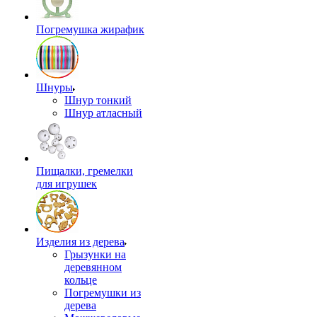
Погремушка жирафик
Шнуры
Шнур тонкий
Шнур атласный
Пищалки, гремелки
для игрушек
Изделия из дерева
Грызунки на
деревянном
кольце
Погремушки из
дерева