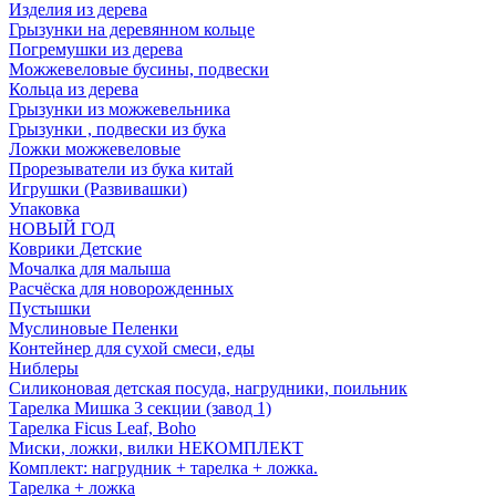
Изделия из дерева
Грызунки на деревянном кольце
Погремушки из дерева
Можжевеловые бусины, подвески
Кольца из дерева
Грызунки из можжевельника
Грызунки , подвески из бука
Ложки можжевеловые
Прорезыватели из бука китай
Игрушки (Развивашки)
Упаковка
НОВЫЙ ГОД
Коврики Детские
Мочалка для малыша
Расчёска для новорожденных
Пустышки
Муслиновые Пеленки
Контейнер для сухой смеси, еды
Ниблеры
Силиконовая детская посуда, нагрудники, поильник
Тарелка Мишка 3 секции (завод 1)
Тарелка Ficus Leaf, Boho
Миски, ложки, вилки НЕКОМПЛЕКТ
Комплект: нагрудник + тарелка + ложка.
Тарелка + ложка