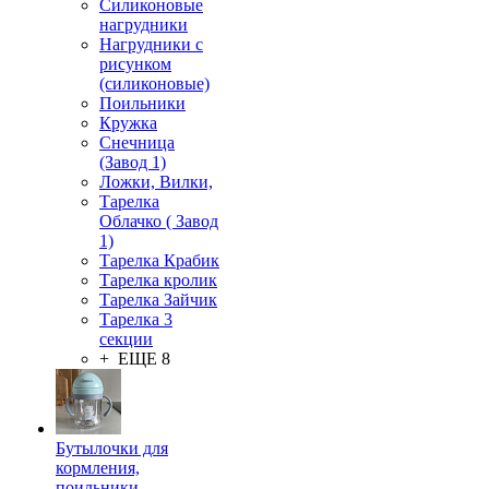
Силиконовые
нагрудники
Нагрудники с
рисунком
(силиконовые)
Поильники
Кружка
Снечница
(Завод 1)
Ложки, Вилки,
Тарелка
Облачко ( Завод
1)
Тарелка Крабик
Тарелка кролик
Тарелка Зайчик
Тарелка 3
секции
+ ЕЩЕ 8
Бутылочки для
кормления,
поильники