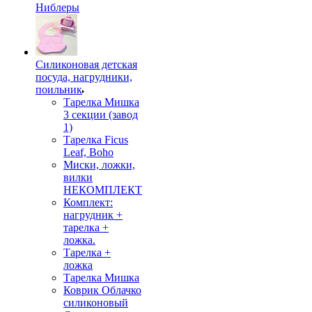
Ниблеры
Силиконовая детская
посуда, нагрудники,
поильник
Тарелка Мишка
3 секции (завод
1)
Тарелка Ficus
Leaf, Boho
Миски, ложки,
вилки
НЕКОМПЛЕКТ
Комплект:
нагрудник +
тарелка +
ложка.
Тарелка +
ложка
Тарелка Мишка
Коврик Облачко
силиконовый