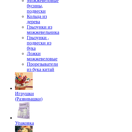
Можжевеловые
бусины,
подвески
Кольца из
дерева
Грызунки из
можжевельника
Грызунки ,
подвески из
бука
Ложки
можжевеловые
Прорезыватели
из бука китай
Игрушки
(Развивашки)
Упаковка