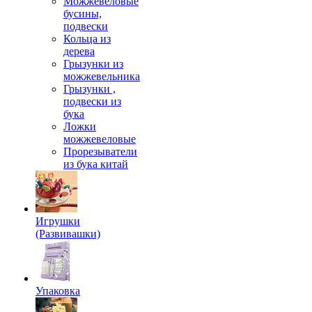
Можжевеловые
бусины,
подвески
Кольца из
дерева
Грызунки из
можжевельника
Грызунки ,
подвески из
бука
Ложки
можжевеловые
Прорезыватели
из бука китай
Игрушки
(Развивашки)
Упаковка