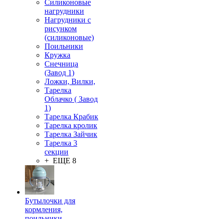
Силиконовые
нагрудники
Нагрудники с
рисунком
(силиконовые)
Поильники
Кружка
Снечница
(Завод 1)
Ложки, Вилки,
Тарелка
Облачко ( Завод
1)
Тарелка Крабик
Тарелка кролик
Тарелка Зайчик
Тарелка 3
секции
+ ЕЩЕ 8
Бутылочки для
кормления,
поильники