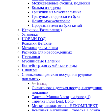
Можжевеловые бусины, подвески
Кольца из дерева
Грызунки из можжевельника
Грызунки , подвески из бука
Ложки можжевеловые
Прорезыватели из бука китай
Игрушки (Развивашки)
Упаковка
НОВЫЙ ГОД
Коврики Детские
Мочалка для малыша
Расчёска для новорожденных
Пустышки
Муслиновые Пеленки
Контейнер для сухой смеси, еды
Ниблеры
Силиконовая детская посуда, нагрудники,
поильник
Назад
Силиконовая детская посуда, нагрудники,
поильник
Тарелка Мишка 3 секции (завод 1)
Тарелка Ficus Leaf, Boho
Миски, ложки, вилки НЕКОМПЛЕКТ
Комплект: нагрудник + тарелка + ложка.