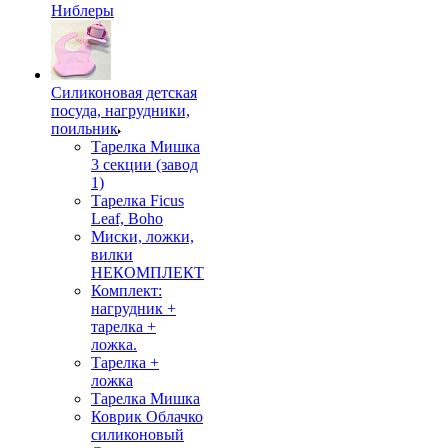
Ниблеры
Силиконовая детская
посуда, нагрудники,
поильник
Тарелка Мишка
3 секции (завод
1)
Тарелка Ficus
Leaf, Boho
Миски, ложки,
вилки
НЕКОМПЛЕКТ
Комплект:
нагрудник +
тарелка +
ложка.
Тарелка +
ложка
Тарелка Мишка
Коврик Облачко
силиконовый