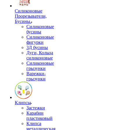
Силиконовые
Прорезыватели,
Бусины.
Силиконовые
бусины
Силиконовые
фигурки
3Д бусины
Дуги, Кольца
силиконовые
Силиконовые
грызунки
Варежки-
грызунки
Клипсы
Застежки
Карабин
пластиковый
Клипса
металлическая