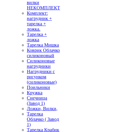
вилки
НЕКОМПЛЕКТ
Комплект:
нагрудник +
тарелка +
ложка.
Тарелка +
ложка
Тарелка Мишка
Коврик Облачко
силиконовый
Силиконовые
нагрудники
Нагрудники с
рисунком
(силиконовые)
Поильники
Кружка
Снечница
(Завод 1)
Ложки, Вилки,
Тарелка
Облачко ( Завод
1)
Тарелка Крабик