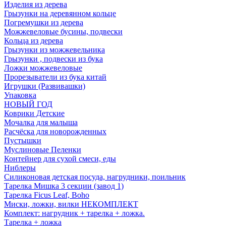
Изделия из дерева
Грызунки на деревянном кольце
Погремушки из дерева
Можжевеловые бусины, подвески
Кольца из дерева
Грызунки из можжевельника
Грызунки , подвески из бука
Ложки можжевеловые
Прорезыватели из бука китай
Игрушки (Развивашки)
Упаковка
НОВЫЙ ГОД
Коврики Детские
Мочалка для малыша
Расчёска для новорожденных
Пустышки
Муслиновые Пеленки
Контейнер для сухой смеси, еды
Ниблеры
Силиконовая детская посуда, нагрудники, поильник
Тарелка Мишка 3 секции (завод 1)
Тарелка Ficus Leaf, Boho
Миски, ложки, вилки НЕКОМПЛЕКТ
Комплект: нагрудник + тарелка + ложка.
Тарелка + ложка