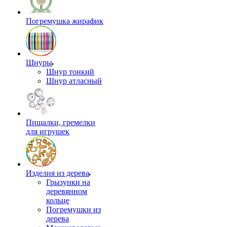
Погремушка жирафик
Шнуры
Шнур тонкий
Шнур атласный
Пищалки, гремелки
для игрушек
Изделия из дерева
Грызунки на
деревянном
кольце
Погремушки из
дерева