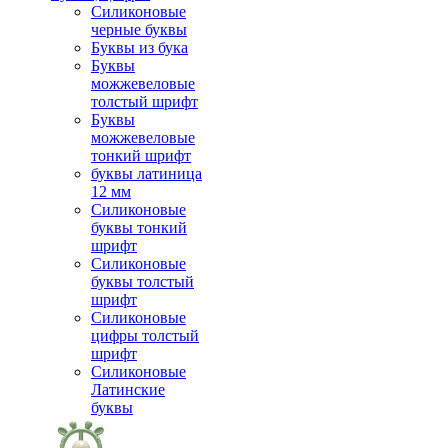
Силиконовые
черные буквы
Буквы из бука
Буквы
можжевеловые
толстый шрифт
Буквы
можжевеловые
тонкий шрифт
буквы латиница
12 мм
Силиконовые
буквы тонкий
шрифт
Силиконовые
буквы толстый
шрифт
Силиконовые
цифры толстый
шрифт
Силиконовые
Латинские
буквы