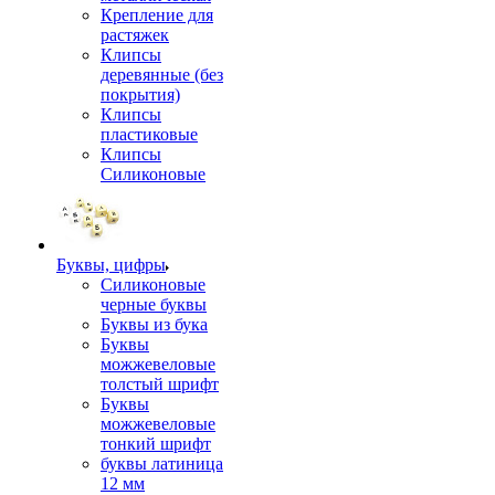
Крепление для
растяжек
Клипсы
деревянные (без
покрытия)
Клипсы
пластиковые
Клипсы
Силиконовые
Буквы, цифры
Силиконовые
черные буквы
Буквы из бука
Буквы
можжевеловые
толстый шрифт
Буквы
можжевеловые
тонкий шрифт
буквы латиница
12 мм