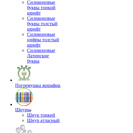
Силиконовые
буквы тонкий
шрифт
Силиконовые
буквы толстый
шрифт
Силиконовые
цифры толстый
шрифт
Силиконовые
Латинские
буквы
Погремушка жирафик
Шнуры
Шнур тонкий
Шнур атласный