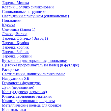
Тарелка Мишка
Коврик Облачко силиконовый
Силиконовые нагрудники
Нагрудники с рисунком (силиконовые)
Поильники
Кружка
Снечница (Завод 1)
Ложки, Вилки,
Тарелка Облачко ( Завод 1)
Тарелка Крабик
Тарелка кролик
Тарелка Зайчик
Тарелка 3 секции
Бутылочки для кормления, поильники
Щёточка прорезыватель на палец (в футляре)
Раскраски
Светильники, ночники силиконовые
Нагрудники ХБ
Германская фурнитура
Дуги (деревянные)
Кольца (дерево, германия)
Клипса деревянная германия
Клипса деревянная с рисунком
Металлические кольца для брелков
Колокольчики