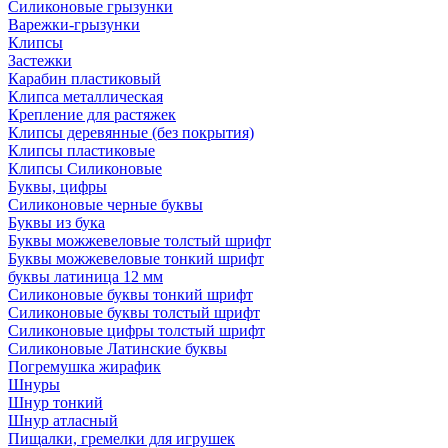
Силиконовые грызунки
Варежки-грызунки
Клипсы
Застежки
Карабин пластиковый
Клипса металлическая
Крепление для растяжек
Клипсы деревянные (без покрытия)
Клипсы пластиковые
Клипсы Силиконовые
Буквы, цифры
Силиконовые черные буквы
Буквы из бука
Буквы можжевеловые толстый шрифт
Буквы можжевеловые тонкий шрифт
буквы латиница 12 мм
Силиконовые буквы тонкий шрифт
Силиконовые буквы толстый шрифт
Силиконовые цифры толстый шрифт
Силиконовые Латинские буквы
Погремушка жирафик
Шнуры
Шнур тонкий
Шнур атласный
Пищалки, гремелки для игрушек