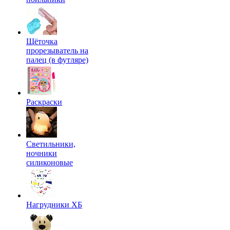
Щёточка
прорезыватель на
палец (в футляре)
Раскраски
Светильники,
ночники
силиконовые
Нагрудники ХБ