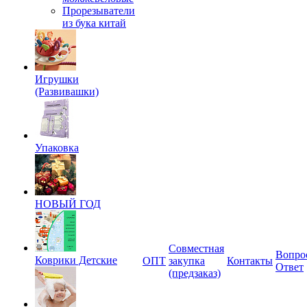
Прорезыватели
из бука китай
Игрушки
(Развивашки)
Упаковка
НОВЫЙ ГОД
Совместная
Вопро
Коврики Детские
ОПТ
закупка
Контакты
Ответ
(предзаказ)