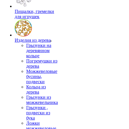
Пищалки, гремелки
для игрушек
Изделия из дерева
Грызунки на
деревянном
кольце
Погремушки из
дерева
Можжевеловые
бусины,
подвески
Кольца из
дерева
Грызунки из
можжевельника
Грызунки ,
подвески из
бука
Ложки
можжевеловые