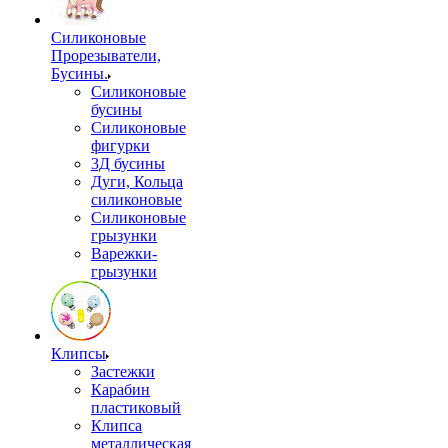
Силиконовые
Прорезыватели,
Бусины.
Силиконовые
бусины
Силиконовые
фигурки
3Д бусины
Дуги, Кольца
силиконовые
Силиконовые
грызунки
Варежки-
грызунки
Клипсы
Застежки
Карабин
пластиковый
Клипса
металлическая