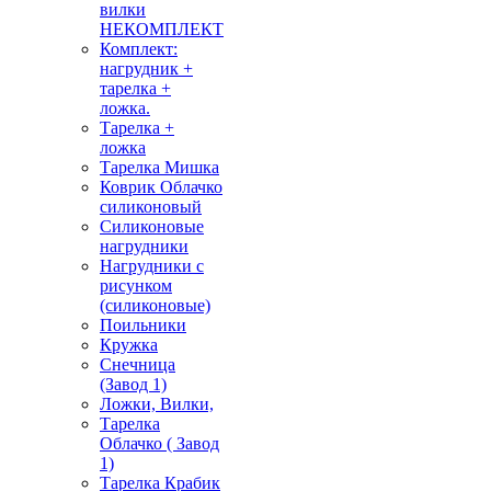
вилки
НЕКОМПЛЕКТ
Комплект:
нагрудник +
тарелка +
ложка.
Тарелка +
ложка
Тарелка Мишка
Коврик Облачко
силиконовый
Силиконовые
нагрудники
Нагрудники с
рисунком
(силиконовые)
Поильники
Кружка
Снечница
(Завод 1)
Ложки, Вилки,
Тарелка
Облачко ( Завод
1)
Тарелка Крабик