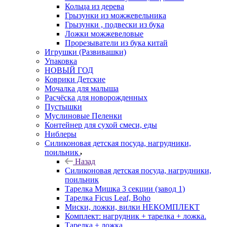
Кольца из дерева
Грызунки из можжевельника
Грызунки , подвески из бука
Ложки можжевеловые
Прорезыватели из бука китай
Игрушки (Развивашки)
Упаковка
НОВЫЙ ГОД
Коврики Детские
Мочалка для малыша
Расчёска для новорожденных
Пустышки
Муслиновые Пеленки
Контейнер для сухой смеси, еды
Ниблеры
Силиконовая детская посуда, нагрудники,
поильник
Назад
Силиконовая детская посуда, нагрудники,
поильник
Тарелка Мишка 3 секции (завод 1)
Тарелка Ficus Leaf, Boho
Миски, ложки, вилки НЕКОМПЛЕКТ
Комплект: нагрудник + тарелка + ложка.
Тарелка + ложка