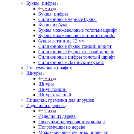
Буквы, цифры
Назад
Буквы, цифры
Силиконовые черные буквы
Буквы из бука
Буквы можжевеловые толстый шрифт
Буквы можжевеловые тонкий шрифт
буквы латиница 12 мм
Силиконовые буквы тонкий шрифт
Силиконовые буквы толстый шрифт
Силиконовые цифры толстый шрифт
Силиконовые Латинские буквы
Погремушка жирафик
Шнуры
Назад
Шнуры
Шнур тонкий
Шнур атласный
Пищалки, гремелки для игрушек
Изделия из дерева
Назад
Изделия из дерева
Грызунки на деревянном кольце
Погремушки из дерева
Можжевеловые бусины, подвески