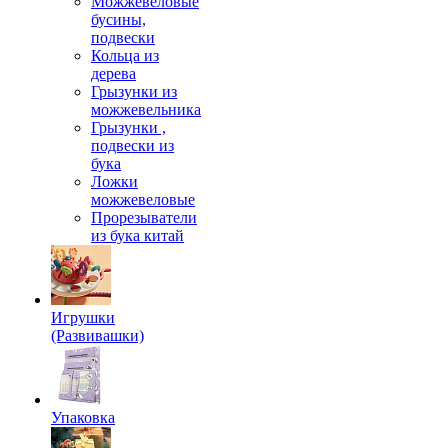
Можжевеловые
бусины,
подвески
Кольца из
дерева
Грызунки из
можжевельника
Грызунки ,
подвески из
бука
Ложки
можжевеловые
Прорезыватели
из бука китай
Игрушки
(Развивашки)
Упаковка