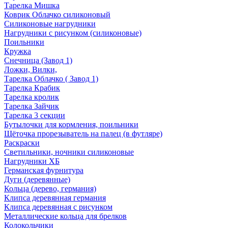
Тарелка Мишка
Коврик Облачко силиконовый
Силиконовые нагрудники
Нагрудники с рисунком (силиконовые)
Поильники
Кружка
Снечница (Завод 1)
Ложки, Вилки,
Тарелка Облачко ( Завод 1)
Тарелка Крабик
Тарелка кролик
Тарелка Зайчик
Тарелка 3 секции
Бутылочки для кормления, поильники
Щёточка прорезыватель на палец (в футляре)
Раскраски
Светильники, ночники силиконовые
Нагрудники ХБ
Германская фурнитура
Дуги (деревянные)
Кольца (дерево, германия)
Клипса деревянная германия
Клипса деревянная с рисунком
Металлические кольца для брелков
Колокольчики