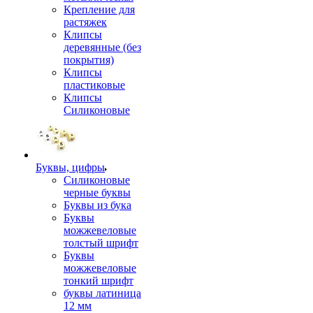
Крепление для
растяжек
Клипсы
деревянные (без
покрытия)
Клипсы
пластиковые
Клипсы
Силиконовые
Буквы, цифры
Силиконовые
черные буквы
Буквы из бука
Буквы
можжевеловые
толстый шрифт
Буквы
можжевеловые
тонкий шрифт
буквы латиница
12 мм