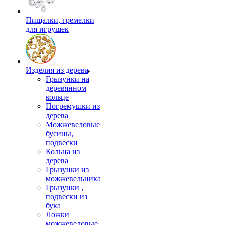
Пищалки, гремелки
для игрушек
Изделия из дерева
Грызунки на
деревянном
кольце
Погремушки из
дерева
Можжевеловые
бусины,
подвески
Кольца из
дерева
Грызунки из
можжевельника
Грызунки ,
подвески из
бука
Ложки
можжевеловые