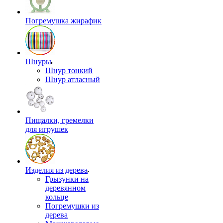
Погремушка жирафик
Шнуры
Шнур тонкий
Шнур атласный
Пищалки, гремелки
для игрушек
Изделия из дерева
Грызунки на
деревянном
кольце
Погремушки из
дерева