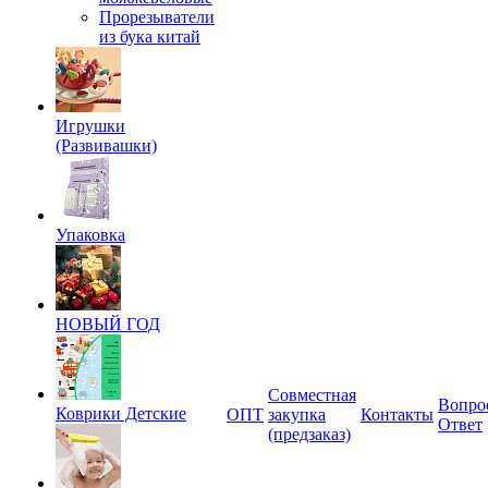
Прорезыватели
из бука китай
Игрушки
(Развивашки)
Упаковка
НОВЫЙ ГОД
Совместная
Вопро
Коврики Детские
ОПТ
закупка
Контакты
Ответ
(предзаказ)