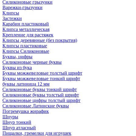
Силиконовые грызунки
Варежки-грызунки
Клипсы
Застежки
Карабин пластиковый
Клипса металлическая
Крепление для растяжек
Клипсы деревянные (без покрытия)
Клипсы пластиковые
Клипсы Силиконовые
Буквы, цифры
Силиконовые черные буквы
Буквы из бука
Буквы можжевеловые толстый шрифт
Буквы можжевеловые тонкий шрифт
буквы латиница 12 мм
Силиконовые буквы тонкий шрифт
Силиконовые буквы толстый шрифт
Силиконовые цифры толстый шрифт
Силиконовые Латинские буквы
Погремушка жирафик
Шнуры
Шнур тонкий
Шнур атласный
Пищалки, гремелки для игрушек