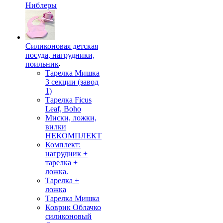
Ниблеры
Силиконовая детская
посуда, нагрудники,
поильник
Тарелка Мишка
3 секции (завод
1)
Тарелка Ficus
Leaf, Boho
Миски, ложки,
вилки
НЕКОМПЛЕКТ
Комплект:
нагрудник +
тарелка +
ложка.
Тарелка +
ложка
Тарелка Мишка
Коврик Облачко
силиконовый