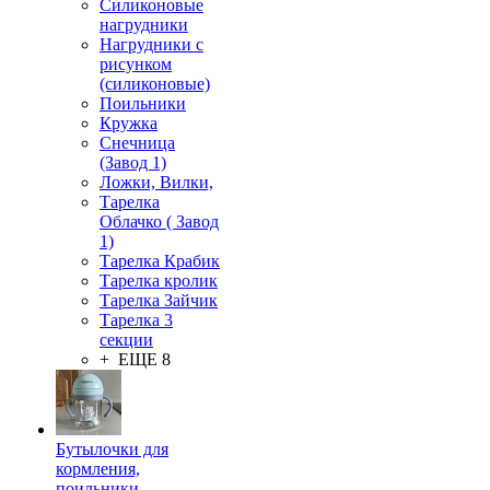
Силиконовые
нагрудники
Нагрудники с
рисунком
(силиконовые)
Поильники
Кружка
Снечница
(Завод 1)
Ложки, Вилки,
Тарелка
Облачко ( Завод
1)
Тарелка Крабик
Тарелка кролик
Тарелка Зайчик
Тарелка 3
секции
+ ЕЩЕ 8
Бутылочки для
кормления,
поильники