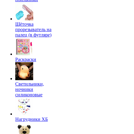
Щёточка
прорезыватель на
палец (в футляре)
Раскраски
Светильники,
ночники
силиконовые
Нагрудники ХБ