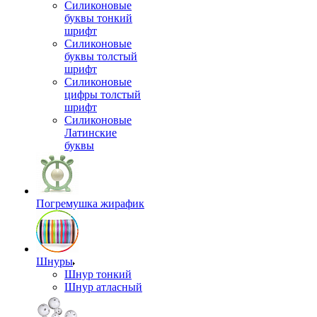
Силиконовые
буквы тонкий
шрифт
Силиконовые
буквы толстый
шрифт
Силиконовые
цифры толстый
шрифт
Силиконовые
Латинские
буквы
Погремушка жирафик
Шнуры
Шнур тонкий
Шнур атласный