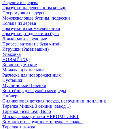
Изделия из дерева
Грызунки на деревянном кольце
Погремушки из дерева
Можжевеловые бусины, подвески
Кольца из дерева
Грызунки из можжевельника
Грызунки , подвески из бука
Ложки можжевеловые
Прорезыватели из бука китай
Игрушки (Развивашки)
Упаковка
НОВЫЙ ГОД
Коврики Детские
Мочалка для малыша
Расчёска для новорожденных
Пустышки
Муслиновые Пеленки
Контейнер для сухой смеси, еды
Ниблеры
Силиконовая детская посуда, нагрудники, поильник
Тарелка Мишка 3 секции (завод 1)
Тарелка Ficus Leaf, Boho
Миски, ложки, вилки НЕКОМПЛЕКТ
Комплект: нагрудник + тарелка + ложка.
Тарелка + ложка