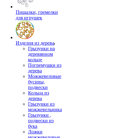
Пищалки, гремелки
для игрушек
Изделия из дерева
Грызунки на
деревянном
кольце
Погремушки из
дерева
Можжевеловые
бусины,
подвески
Кольца из
дерева
Грызунки из
можжевельника
Грызунки ,
подвески из
бука
Ложки
можжевеловые