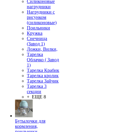
Силиконовые
нагрудники
Нагрудники с
рисунком
(силиконовые)
Поильники
Кружка
Снечница
(Завод 1)
Ложки, Вилки,
Тарелка
Облачко ( Завод
1)
Тарелка Крабик
Тарелка кролик
Тарелка Зайчик
Тарелка 3
секции
+ ЕЩЕ 8
Бутылочки для
кормления,
поильники