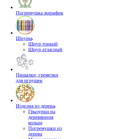
Погремушка жирафик
Шнуры
Шнур тонкий
Шнур атласный
Пищалки, гремелки
для игрушек
Изделия из дерева
Грызунки на
деревянном
кольце
Погремушки из
дерева