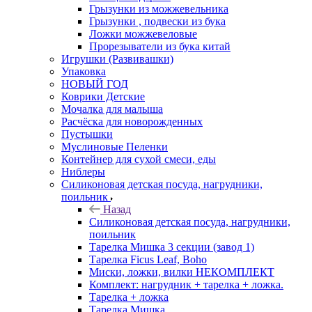
Грызунки из можжевельника
Грызунки , подвески из бука
Ложки можжевеловые
Прорезыватели из бука китай
Игрушки (Развивашки)
Упаковка
НОВЫЙ ГОД
Коврики Детские
Мочалка для малыша
Расчёска для новорожденных
Пустышки
Муслиновые Пеленки
Контейнер для сухой смеси, еды
Ниблеры
Силиконовая детская посуда, нагрудники,
поильник
Назад
Силиконовая детская посуда, нагрудники,
поильник
Тарелка Мишка 3 секции (завод 1)
Тарелка Ficus Leaf, Boho
Миски, ложки, вилки НЕКОМПЛЕКТ
Комплект: нагрудник + тарелка + ложка.
Тарелка + ложка
Тарелка Мишка