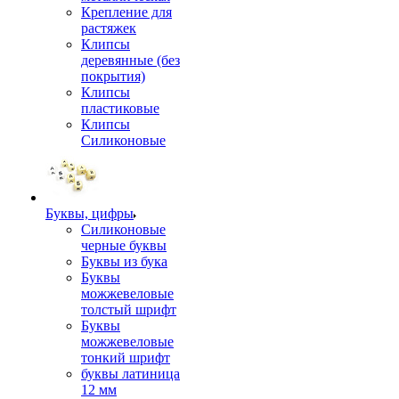
Крепление для
растяжек
Клипсы
деревянные (без
покрытия)
Клипсы
пластиковые
Клипсы
Силиконовые
Буквы, цифры
Силиконовые
черные буквы
Буквы из бука
Буквы
можжевеловые
толстый шрифт
Буквы
можжевеловые
тонкий шрифт
буквы латиница
12 мм