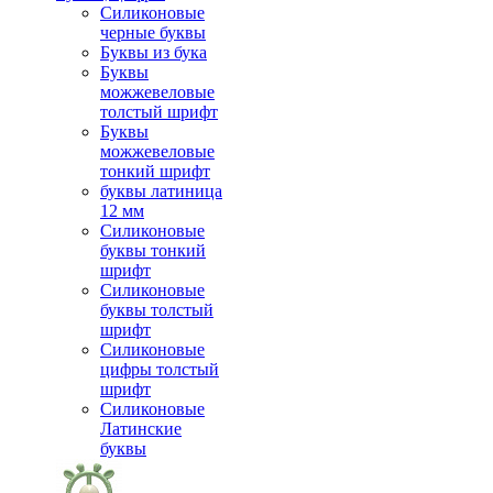
Силиконовые
черные буквы
Буквы из бука
Буквы
можжевеловые
толстый шрифт
Буквы
можжевеловые
тонкий шрифт
буквы латиница
12 мм
Силиконовые
буквы тонкий
шрифт
Силиконовые
буквы толстый
шрифт
Силиконовые
цифры толстый
шрифт
Силиконовые
Латинские
буквы