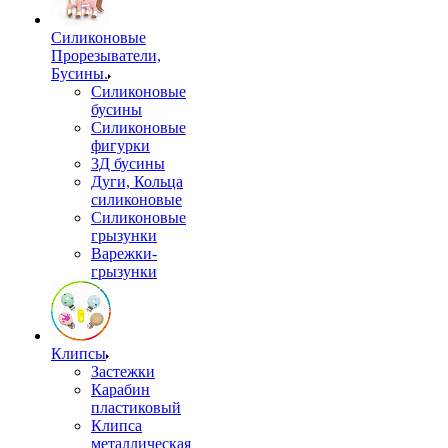
Силиконовые
Прорезыватели,
Бусины.
Силиконовые
бусины
Силиконовые
фигурки
3Д бусины
Дуги, Кольца
силиконовые
Силиконовые
грызунки
Варежки-
грызунки
Клипсы
Застежки
Карабин
пластиковый
Клипса
металлическая