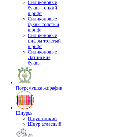
Силиконовые
буквы тонкий
шрифт
Силиконовые
буквы толстый
шрифт
Силиконовые
цифры толстый
шрифт
Силиконовые
Латинские
буквы
Погремушка жирафик
Шнуры
Шнур тонкий
Шнур атласный