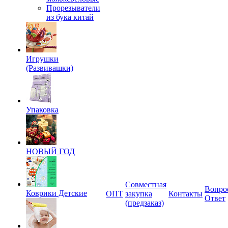
Прорезыватели
из бука китай
Игрушки
(Развивашки)
Упаковка
НОВЫЙ ГОД
Совместная
Вопро
Коврики Детские
ОПТ
закупка
Контакты
Ответ
(предзаказ)