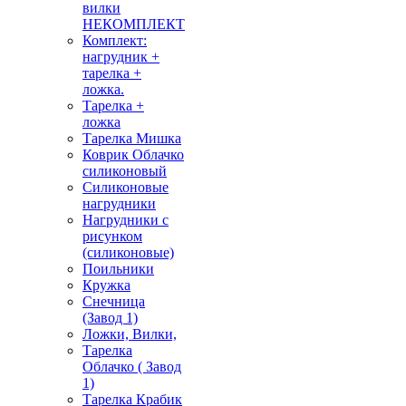
вилки
НЕКОМПЛЕКТ
Комплект:
нагрудник +
тарелка +
ложка.
Тарелка +
ложка
Тарелка Мишка
Коврик Облачко
силиконовый
Силиконовые
нагрудники
Нагрудники с
рисунком
(силиконовые)
Поильники
Кружка
Снечница
(Завод 1)
Ложки, Вилки,
Тарелка
Облачко ( Завод
1)
Тарелка Крабик