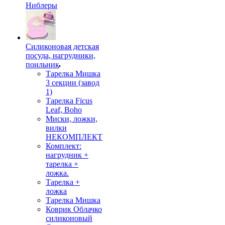
Ниблеры
Силиконовая детская
посуда, нагрудники,
поильник
Тарелка Мишка
3 секции (завод
1)
Тарелка Ficus
Leaf, Boho
Миски, ложки,
вилки
НЕКОМПЛЕКТ
Комплект:
нагрудник +
тарелка +
ложка.
Тарелка +
ложка
Тарелка Мишка
Коврик Облачко
силиконовый