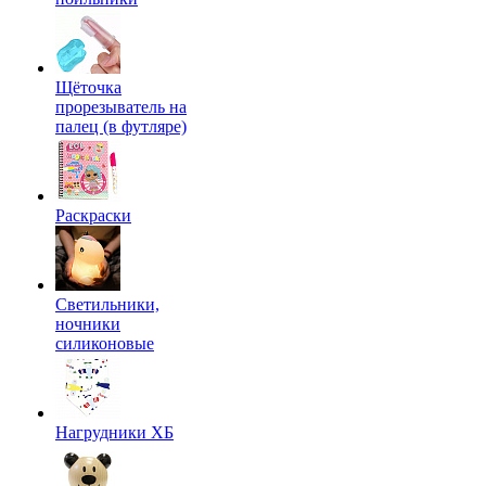
Щёточка
прорезыватель на
палец (в футляре)
Раскраски
Светильники,
ночники
силиконовые
Нагрудники ХБ