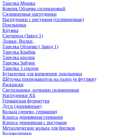
Тарелка Мишка
Коврик Облачко силиконовый
Силиконовые нагрудники
Нагрудники с рисунком (силиконовые)
Поильники
Кружка
Снечница (Завод 1)
Ложки, Вилки,
Тарелка Облачко ( Завод 1)
Тарелка Крабик
Тарелка кролик
Тарелка Зайчик
Тарелка 3 секции
Бутылочки для кормления, поильники
Щёточка прорезыватель на палец (в футляре)
Раскраски
Светильники, ночники силиконовые
Нагрудники ХБ
Германская фурнитура
Дуги (деревянные)
Кольца (дерево, германия)
Клипса деревянная германия
Клипса деревянная с рисунком
Металлические кольца для брелков
Колокольчики