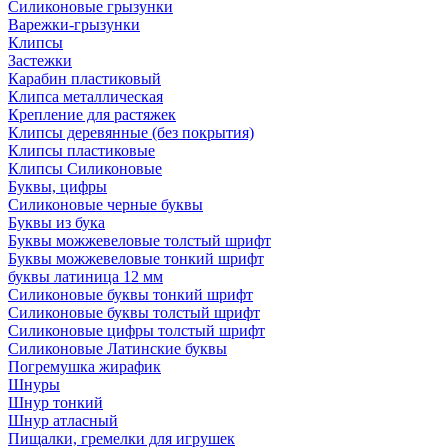
Силиконовые грызунки
Варежки-грызунки
Клипсы
Застежки
Карабин пластиковый
Клипса металлическая
Крепление для растяжек
Клипсы деревянные (без покрытия)
Клипсы пластиковые
Клипсы Силиконовые
Буквы, цифры
Силиконовые черные буквы
Буквы из бука
Буквы можжевеловые толстый шрифт
Буквы можжевеловые тонкий шрифт
буквы латиница 12 мм
Силиконовые буквы тонкий шрифт
Силиконовые буквы толстый шрифт
Силиконовые цифры толстый шрифт
Силиконовые Латинские буквы
Погремушка жирафик
Шнуры
Шнур тонкий
Шнур атласный
Пищалки, гремелки для игрушек