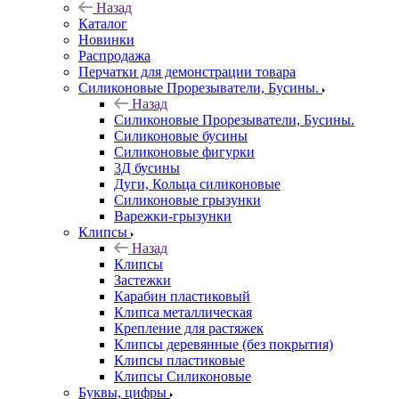
Назад
Каталог
Новинки
Распродажа
Перчатки для демонстрации товара
Силиконовые Прорезыватели, Бусины.
Назад
Силиконовые Прорезыватели, Бусины.
Силиконовые бусины
Силиконовые фигурки
3Д бусины
Дуги, Кольца силиконовые
Силиконовые грызунки
Варежки-грызунки
Клипсы
Назад
Клипсы
Застежки
Карабин пластиковый
Клипса металлическая
Крепление для растяжек
Клипсы деревянные (без покрытия)
Клипсы пластиковые
Клипсы Силиконовые
Буквы, цифры