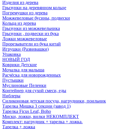
Изделия из дерева
Грызунки на деревянном кольце
Погремушки из дерева
Можжевеловые бусины, подвески
Кольца из дерева
Грызунки из можжевельника
Грызунки , подвески из бука
Ложки можжевеловые
Прорезыватели из бука китай
Игрушки (Развивашки)
Упаковка
НОВЫЙ ГОД
Коврики Детские
Мочалка для малыша
Расчёска для новорожденных
Пустышки
Муслиновые Пеленки
Контейнер для сухой смеси, еды
Ниблеры
Силиконовая детская посуда, нагрудники, поильник
Тарелка Мишка 3 секции (завод 1)
Тарелка Ficus Leaf, Boho
Миски, ложки, вилки НЕКОМПЛЕКТ
Комплект: нагрудник + тарелка + ложка.
Тарелка + ложка