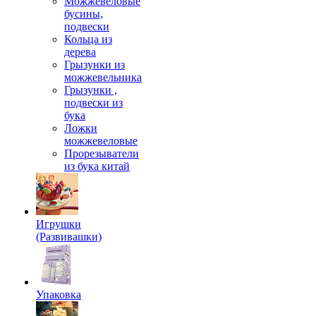
Можжевеловые
бусины,
подвески
Кольца из
дерева
Грызунки из
можжевельника
Грызунки ,
подвески из
бука
Ложки
можжевеловые
Прорезыватели
из бука китай
Игрушки
(Развивашки)
Упаковка