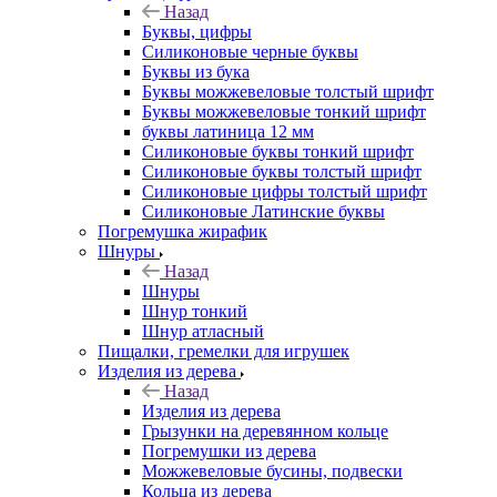
Назад
Буквы, цифры
Силиконовые черные буквы
Буквы из бука
Буквы можжевеловые толстый шрифт
Буквы можжевеловые тонкий шрифт
буквы латиница 12 мм
Силиконовые буквы тонкий шрифт
Силиконовые буквы толстый шрифт
Силиконовые цифры толстый шрифт
Силиконовые Латинские буквы
Погремушка жирафик
Шнуры
Назад
Шнуры
Шнур тонкий
Шнур атласный
Пищалки, гремелки для игрушек
Изделия из дерева
Назад
Изделия из дерева
Грызунки на деревянном кольце
Погремушки из дерева
Можжевеловые бусины, подвески
Кольца из дерева