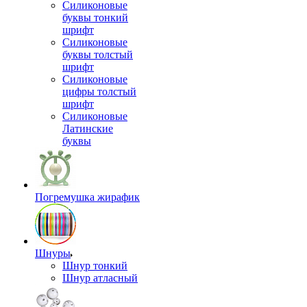
Силиконовые
буквы тонкий
шрифт
Силиконовые
буквы толстый
шрифт
Силиконовые
цифры толстый
шрифт
Силиконовые
Латинские
буквы
Погремушка жирафик
Шнуры
Шнур тонкий
Шнур атласный