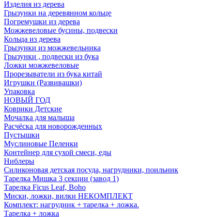
Изделия из дерева
Грызунки на деревянном кольце
Погремушки из дерева
Можжевеловые бусины, подвески
Кольца из дерева
Грызунки из можжевельника
Грызунки , подвески из бука
Ложки можжевеловые
Прорезыватели из бука китай
Игрушки (Развивашки)
Упаковка
НОВЫЙ ГОД
Коврики Детские
Мочалка для малыша
Расчёска для новорожденных
Пустышки
Муслиновые Пеленки
Контейнер для сухой смеси, еды
Ниблеры
Силиконовая детская посуда, нагрудники, поильник
Тарелка Мишка 3 секции (завод 1)
Тарелка Ficus Leaf, Boho
Миски, ложки, вилки НЕКОМПЛЕКТ
Комплект: нагрудник + тарелка + ложка.
Тарелка + ложка