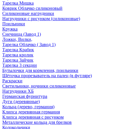
Тарелка Мишка
Коврик Облачко силиконовый
Силиконовые нагрудники
Нагрудники с рисунком (силиконовые)
Поильники
Кружка
Снечница (Завод 1)
Ложки, Вилки,
Тарелка Облачко ( Завод 1)
Тарелка Крабик
Тарелка кролик
Тарелка Зайчик
Тарелка 3 секции
Бутылочки для кормления, поильники
Щёточка прорезыватель на палец (в футляре)
Раскраски
Светильники, ночники силиконовые
Нагрудники ХБ
Германская фурнитура
Дуги (деревянные)
Кольца (дерево, германия)
Клипса деревянная германия
Клипса деревянная с рисунком
Металлические кольца для брелков
Колокольчики