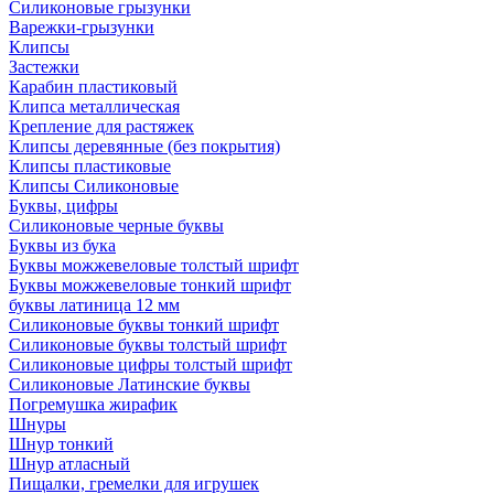
Силиконовые грызунки
Варежки-грызунки
Клипсы
Застежки
Карабин пластиковый
Клипса металлическая
Крепление для растяжек
Клипсы деревянные (без покрытия)
Клипсы пластиковые
Клипсы Силиконовые
Буквы, цифры
Силиконовые черные буквы
Буквы из бука
Буквы можжевеловые толстый шрифт
Буквы можжевеловые тонкий шрифт
буквы латиница 12 мм
Силиконовые буквы тонкий шрифт
Силиконовые буквы толстый шрифт
Силиконовые цифры толстый шрифт
Силиконовые Латинские буквы
Погремушка жирафик
Шнуры
Шнур тонкий
Шнур атласный
Пищалки, гремелки для игрушек