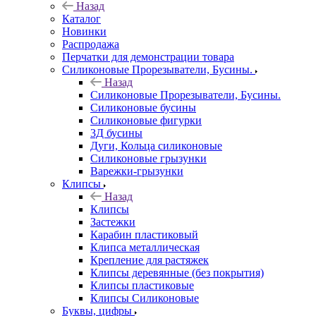
Назад
Каталог
Новинки
Распродажа
Перчатки для демонстрации товара
Силиконовые Прорезыватели, Бусины.
Назад
Силиконовые Прорезыватели, Бусины.
Силиконовые бусины
Силиконовые фигурки
3Д бусины
Дуги, Кольца силиконовые
Силиконовые грызунки
Варежки-грызунки
Клипсы
Назад
Клипсы
Застежки
Карабин пластиковый
Клипса металлическая
Крепление для растяжек
Клипсы деревянные (без покрытия)
Клипсы пластиковые
Клипсы Силиконовые
Буквы, цифры