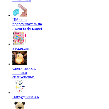
Щёточка
прорезыватель на
палец (в футляре)
Раскраски
Светильники,
ночники
силиконовые
Нагрудники ХБ