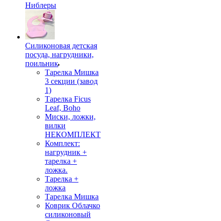
Ниблеры
Силиконовая детская
посуда, нагрудники,
поильник
Тарелка Мишка
3 секции (завод
1)
Тарелка Ficus
Leaf, Boho
Миски, ложки,
вилки
НЕКОМПЛЕКТ
Комплект:
нагрудник +
тарелка +
ложка.
Тарелка +
ложка
Тарелка Мишка
Коврик Облачко
силиконовый