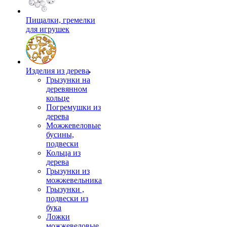
Пищалки, гремелки
для игрушек
Изделия из дерева
Грызунки на
деревянном
кольце
Погремушки из
дерева
Можжевеловые
бусины,
подвески
Кольца из
дерева
Грызунки из
можжевельника
Грызунки ,
подвески из
бука
Ложки
можжевеловые