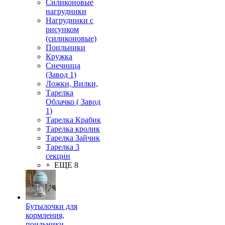
Силиконовые
нагрудники
Нагрудники с
рисунком
(силиконовые)
Поильники
Кружка
Снечница
(Завод 1)
Ложки, Вилки,
Тарелка
Облачко ( Завод
1)
Тарелка Крабик
Тарелка кролик
Тарелка Зайчик
Тарелка 3
секции
+ ЕЩЕ 8
Бутылочки для
кормления,
поильники