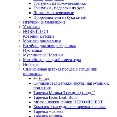
Грызунки из можжевельника
Грызунки , подвески из бука
Ложки можжевеловые
Прорезыватели из бука китай
Игрушки (Развивашки)
Упаковка
НОВЫЙ ГОД
Коврики Детские
Мочалка для малыша
Расчёска для новорожденных
Пустышки
Муслиновые Пеленки
Контейнер для сухой смеси, еды
Ниблеры
Силиконовая детская посуда, нагрудники,
поильник
Назад
Силиконовая детская посуда, нагрудники,
поильник
Тарелка Мишка 3 секции (завод 1)
Тарелка Ficus Leaf, Boho
Миски, ложки, вилки НЕКОМПЛЕКТ
Комплект: нагрудник + тарелка + ложка.
Тарелка + ложка
Тарелка Мишка