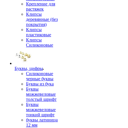
Крепление для
растяжек
Клипсы
деревянные (без
покрытия)
Клипсы
пластиковые
Клипсы
Силиконовые
Буквы, цифры
Силиконовые
черные буквы
Буквы из бука
Буквы
можжевеловые
толстый шрифт
Буквы
можжевеловые
тонкий шрифт
буквы латиница
12 мм