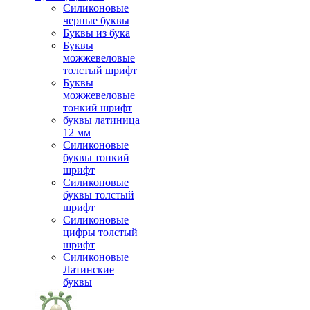
Силиконовые
черные буквы
Буквы из бука
Буквы
можжевеловые
толстый шрифт
Буквы
можжевеловые
тонкий шрифт
буквы латиница
12 мм
Силиконовые
буквы тонкий
шрифт
Силиконовые
буквы толстый
шрифт
Силиконовые
цифры толстый
шрифт
Силиконовые
Латинские
буквы