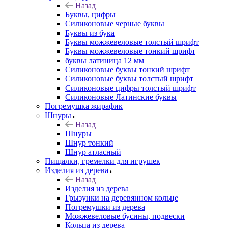
Назад
Буквы, цифры
Силиконовые черные буквы
Буквы из бука
Буквы можжевеловые толстый шрифт
Буквы можжевеловые тонкий шрифт
буквы латиница 12 мм
Силиконовые буквы тонкий шрифт
Силиконовые буквы толстый шрифт
Силиконовые цифры толстый шрифт
Силиконовые Латинские буквы
Погремушка жирафик
Шнуры
Назад
Шнуры
Шнур тонкий
Шнур атласный
Пищалки, гремелки для игрушек
Изделия из дерева
Назад
Изделия из дерева
Грызунки на деревянном кольце
Погремушки из дерева
Можжевеловые бусины, подвески
Кольца из дерева