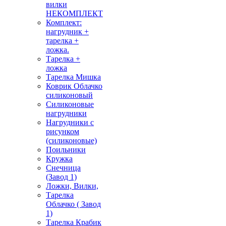
вилки
НЕКОМПЛЕКТ
Комплект:
нагрудник +
тарелка +
ложка.
Тарелка +
ложка
Тарелка Мишка
Коврик Облачко
силиконовый
Силиконовые
нагрудники
Нагрудники с
рисунком
(силиконовые)
Поильники
Кружка
Снечница
(Завод 1)
Ложки, Вилки,
Тарелка
Облачко ( Завод
1)
Тарелка Крабик