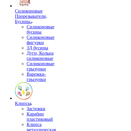
Силиконовые
Прорезыватели,
Бусины.
Силиконовые
бусины
Силиконовые
фигурки
3Д бусины
Дуги, Кольца
силиконовые
Силиконовые
грызунки
Варежки-
грызунки
Клипсы
Застежки
Карабин
пластиковый
Клипса
металлическая