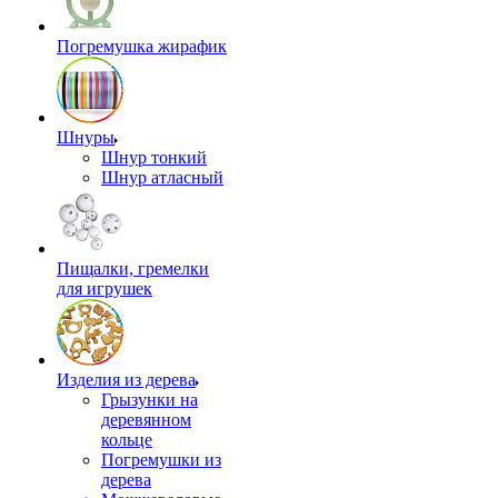
Погремушка жирафик
Шнуры
Шнур тонкий
Шнур атласный
Пищалки, гремелки
для игрушек
Изделия из дерева
Грызунки на
деревянном
кольце
Погремушки из
дерева