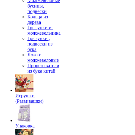
Можжевеловые
бусины,
подвески
Кольца из
дерева
Грызунки из
можжевельника
Грызунки ,
подвески из
бука
Ложки
можжевеловые
Прорезыватели
из бука китай
Игрушки
(Развивашки)
Упаковка