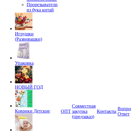
Прорезыватели
из бука китай
Игрушки
(Развивашки)
Упаковка
НОВЫЙ ГОД
Совместная
Вопро
Коврики Детские
ОПТ
закупка
Контакты
Ответ
(предзаказ)