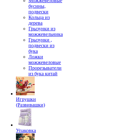
Можжевеловые
бусины,
подвески
Кольца из
дерева
Грызунки из
можжевельника
Грызунки ,
подвески из
бука
Ложки
можжевеловые
Прорезыватели
из бука китай
Игрушки
(Развивашки)
Упаковка