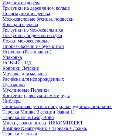
Изделия из дерева
Грызунки на деревянном кольце
Погремушки из дерева
Можжевеловые бусины, подвески
Кольца из дерева
Грызунки из можжевельника
Грызунки , подвески из бука
Ложки можжевеловые
Прорезыватели из бука китай
Игрушки (Развивашки)
Упаковка
НОВЫЙ ГОД
Коврики Детские
Мочалка для малыша
Расчёска для новорожденных
Пустышки
Муслиновые Пеленки
Контейнер для сухой смеси, еды
Ниблеры
Силиконовая детская посуда, нагрудники, поильник
Тарелка Мишка 3 секции (завод 1)
Тарелка Ficus Leaf, Boho
Миски, ложки, вилки НЕКОМПЛЕКТ
Комплект: нагрудник + тарелка + ложка.
Тарелка + ложка