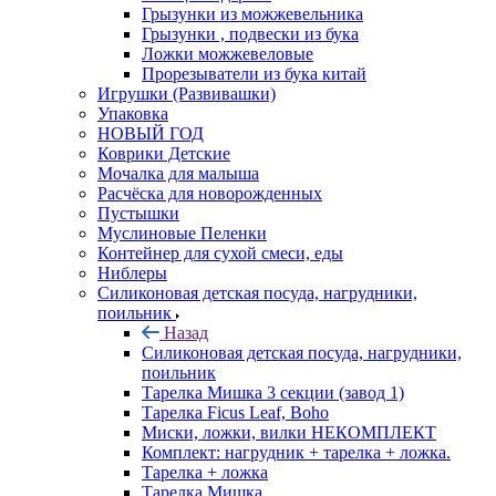
Грызунки из можжевельника
Грызунки , подвески из бука
Ложки можжевеловые
Прорезыватели из бука китай
Игрушки (Развивашки)
Упаковка
НОВЫЙ ГОД
Коврики Детские
Мочалка для малыша
Расчёска для новорожденных
Пустышки
Муслиновые Пеленки
Контейнер для сухой смеси, еды
Ниблеры
Силиконовая детская посуда, нагрудники,
поильник
Назад
Силиконовая детская посуда, нагрудники,
поильник
Тарелка Мишка 3 секции (завод 1)
Тарелка Ficus Leaf, Boho
Миски, ложки, вилки НЕКОМПЛЕКТ
Комплект: нагрудник + тарелка + ложка.
Тарелка + ложка
Тарелка Мишка