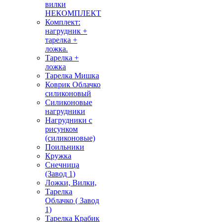
вилки
НЕКОМПЛЕКТ
Комплект:
нагрудник +
тарелка +
ложка.
Тарелка +
ложка
Тарелка Мишка
Коврик Облачко
силиконовый
Силиконовые
нагрудники
Нагрудники с
рисунком
(силиконовые)
Поильники
Кружка
Снечница
(Завод 1)
Ложки, Вилки,
Тарелка
Облачко ( Завод
1)
Тарелка Крабик