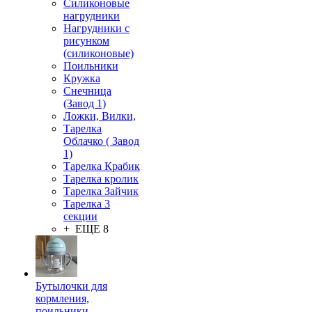
Силиконовые
нагрудники
Нагрудники с
рисунком
(силиконовые)
Поильники
Кружка
Снечница
(Завод 1)
Ложки, Вилки,
Тарелка
Облачко ( Завод
1)
Тарелка Крабик
Тарелка кролик
Тарелка Зайчик
Тарелка 3
секции
+ ЕЩЕ 8
Бутылочки для
кормления,
поильники