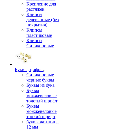
Крепление для
растяжек
Клипсы
деревянные (без
покрытия)
Клипсы
пластиковые
Клипсы
Силиконовые
Буквы, цифры
Силиконовые
черные буквы
Буквы из бука
Буквы
можжевеловые
толстый шрифт
Буквы
можжевеловые
тонкий шрифт
буквы латиница
12 мм