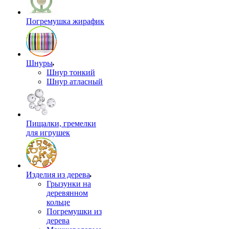
Погремушка жирафик
Шнуры
Шнур тонкий
Шнур атласный
Пищалки, гремелки
для игрушек
Изделия из дерева
Грызунки на
деревянном
кольце
Погремушки из
дерева