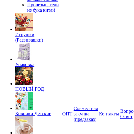
Прорезыватели
из бука китай
Игрушки
(Развивашки)
Упаковка
НОВЫЙ ГОД
Совместная
Вопро
Коврики Детские
ОПТ
закупка
Контакты
Ответ
(предзаказ)