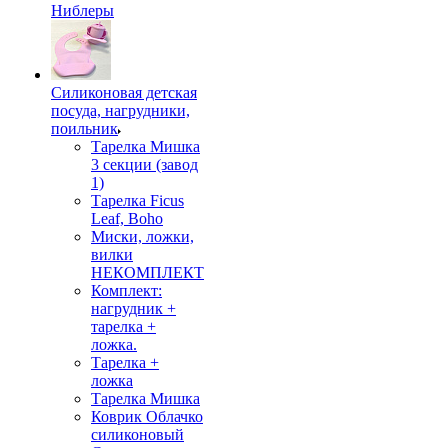
Ниблеры
Силиконовая детская
посуда, нагрудники,
поильник
Тарелка Мишка
3 секции (завод
1)
Тарелка Ficus
Leaf, Boho
Миски, ложки,
вилки
НЕКОМПЛЕКТ
Комплект:
нагрудник +
тарелка +
ложка.
Тарелка +
ложка
Тарелка Мишка
Коврик Облачко
силиконовый