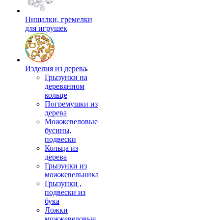
Пищалки, гремелки
для игрушек
Изделия из дерева
Грызунки на
деревянном
кольце
Погремушки из
дерева
Можжевеловые
бусины,
подвески
Кольца из
дерева
Грызунки из
можжевельника
Грызунки ,
подвески из
бука
Ложки
можжевеловые