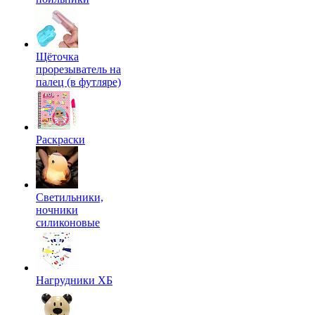
Щёточка
прорезыватель на
палец (в футляре)
Раскраски
Светильники,
ночники
силиконовые
Нагрудники ХБ