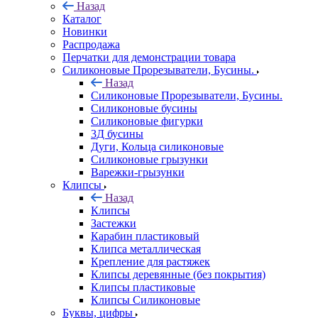
Назад
Каталог
Новинки
Распродажа
Перчатки для демонстрации товара
Силиконовые Прорезыватели, Бусины.
Назад
Силиконовые Прорезыватели, Бусины.
Силиконовые бусины
Силиконовые фигурки
3Д бусины
Дуги, Кольца силиконовые
Силиконовые грызунки
Варежки-грызунки
Клипсы
Назад
Клипсы
Застежки
Карабин пластиковый
Клипса металлическая
Крепление для растяжек
Клипсы деревянные (без покрытия)
Клипсы пластиковые
Клипсы Силиконовые
Буквы, цифры