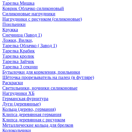
Тарелка Мишка
Коврик Облачко силиконовый
Силиконовые нагрудники
Нагрудники с рисунком (силиконовые)
Поильники
Кружка
Снечница (Завод 1)
Ложки, Вилки,
Тарелка Облачко ( Завод 1)
Тарелка Крабик
Тарелка кролик
Тарелка Зайчик
Тарелка 3 секции
Бутылочки для кормления, поильники
Щёточка прорезыватель на палец (в футляре)
Раскраски
Светильники, ночники силиконовые
Нагрудники ХБ
Германская фурнитура
Дуги (деревянные)
Кольца (дерево, германия)
Клипса деревянная германия
Клипса деревянная с рисунком
Металлические кольца для брелков
Колокольчики