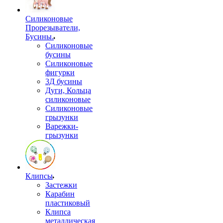
Силиконовые
Прорезыватели,
Бусины.
Силиконовые
бусины
Силиконовые
фигурки
3Д бусины
Дуги, Кольца
силиконовые
Силиконовые
грызунки
Варежки-
грызунки
Клипсы
Застежки
Карабин
пластиковый
Клипса
металлическая