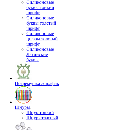
Силиконовые
буквы тонкий
шрифт
Силиконовые
буквы толстый
шрифт
Силиконовые
цифры толстый
шрифт
Силиконовые
Латинские
буквы
Погремушка жирафик
Шнуры
Шнур тонкий
Шнур атласный