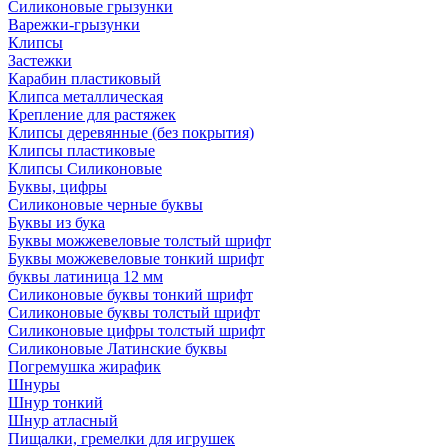
Силиконовые грызунки
Варежки-грызунки
Клипсы
Застежки
Карабин пластиковый
Клипса металлическая
Крепление для растяжек
Клипсы деревянные (без покрытия)
Клипсы пластиковые
Клипсы Силиконовые
Буквы, цифры
Силиконовые черные буквы
Буквы из бука
Буквы можжевеловые толстый шрифт
Буквы можжевеловые тонкий шрифт
буквы латиница 12 мм
Силиконовые буквы тонкий шрифт
Силиконовые буквы толстый шрифт
Силиконовые цифры толстый шрифт
Силиконовые Латинские буквы
Погремушка жирафик
Шнуры
Шнур тонкий
Шнур атласный
Пищалки, гремелки для игрушек