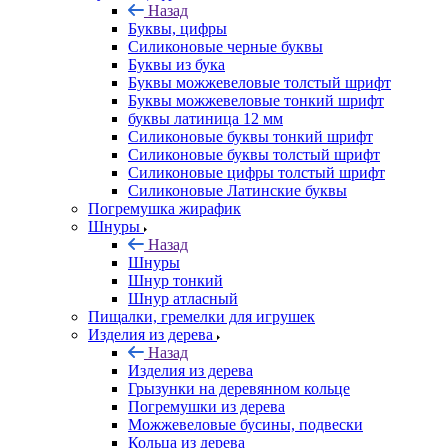
Назад
Буквы, цифры
Силиконовые черные буквы
Буквы из бука
Буквы можжевеловые толстый шрифт
Буквы можжевеловые тонкий шрифт
буквы латиница 12 мм
Силиконовые буквы тонкий шрифт
Силиконовые буквы толстый шрифт
Силиконовые цифры толстый шрифт
Силиконовые Латинские буквы
Погремушка жирафик
Шнуры
Назад
Шнуры
Шнур тонкий
Шнур атласный
Пищалки, гремелки для игрушек
Изделия из дерева
Назад
Изделия из дерева
Грызунки на деревянном кольце
Погремушки из дерева
Можжевеловые бусины, подвески
Кольца из дерева