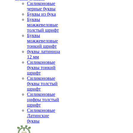
Силиконовые
черные буквы
Буквы из бука
Буквы
можжевеловые
толстый шрифт
Буквы
можжевеловые
тонкий шрифт
буквы латиница
12 мм
Силиконовые
буквы тонкий
шрифт
Силиконовые
буквы толстый
шрифт
Силиконовые
цифры толстый
шрифт
Силиконовые
Латинские
буквы