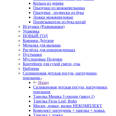
Кольца из дерева
Грызунки из можжевельника
Грызунки , подвески из бука
Ложки можжевеловые
Прорезыватели из бука китай
Игрушки (Развивашки)
Упаковка
НОВЫЙ ГОД
Коврики Детские
Мочалка для малыша
Расчёска для новорожденных
Пустышки
Муслиновые Пеленки
Контейнер для сухой смеси, еды
Ниблеры
Силиконовая детская посуда, нагрудники,
поильник
Назад
Силиконовая детская посуда, нагрудники,
поильник
Тарелка Мишка 3 секции (завод 1)
Тарелка Ficus Leaf, Boho
Миски, ложки, вилки НЕКОМПЛЕКТ
Комплект: нагрудник + тарелка + ложка.
Тарелка + ложка