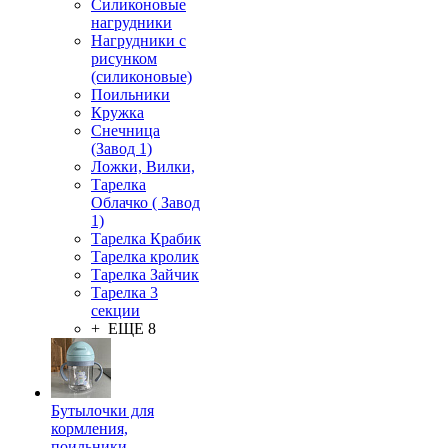
Силиконовые
нагрудники
Нагрудники с
рисунком
(силиконовые)
Поильники
Кружка
Снечница
(Завод 1)
Ложки, Вилки,
Тарелка
Облачко ( Завод
1)
Тарелка Крабик
Тарелка кролик
Тарелка Зайчик
Тарелка 3
секции
+ ЕЩЕ 8
Бутылочки для
кормления,
поильники