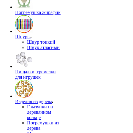
Погремушка жирафик
Шнуры
Шнур тонкий
Шнур атласный
Пищалки, гремелки
для игрушек
Изделия из дерева
Грызунки на
деревянном
кольце
Погремушки из
дерева