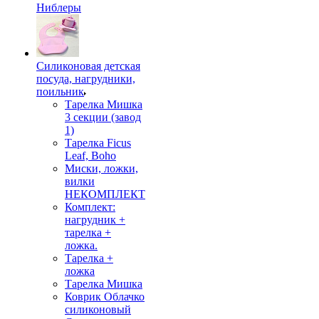
Ниблеры
Силиконовая детская
посуда, нагрудники,
поильник
Тарелка Мишка
3 секции (завод
1)
Тарелка Ficus
Leaf, Boho
Миски, ложки,
вилки
НЕКОМПЛЕКТ
Комплект:
нагрудник +
тарелка +
ложка.
Тарелка +
ложка
Тарелка Мишка
Коврик Облачко
силиконовый