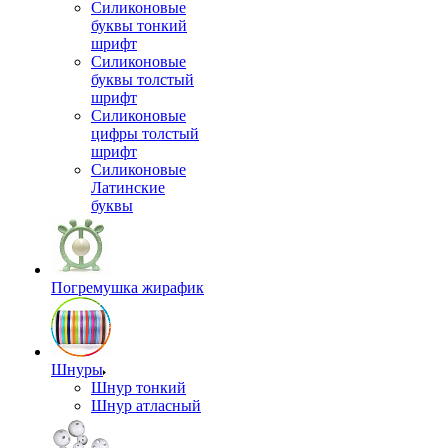
Силиконовые
буквы тонкий
шрифт
Силиконовые
буквы толстый
шрифт
Силиконовые
цифры толстый
шрифт
Силиконовые
Латинские
буквы
Погремушка жирафик
Шнуры
Шнур тонкий
Шнур атласный