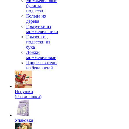
Можжевеловые
бусины,
подвески
Кольца из
дерева
Грызунки из
можжевельника
Грызунки ,
подвески из
бука
Ложки
можжевеловые
Прорезыватели
из бука китай
Игрушки
(Развивашки)
Упаковка