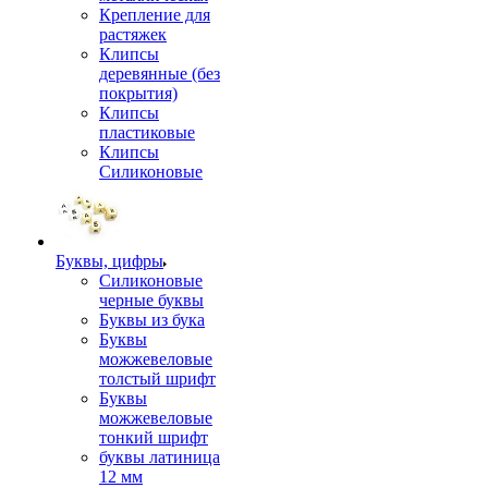
Крепление для
растяжек
Клипсы
деревянные (без
покрытия)
Клипсы
пластиковые
Клипсы
Силиконовые
Буквы, цифры
Силиконовые
черные буквы
Буквы из бука
Буквы
можжевеловые
толстый шрифт
Буквы
можжевеловые
тонкий шрифт
буквы латиница
12 мм