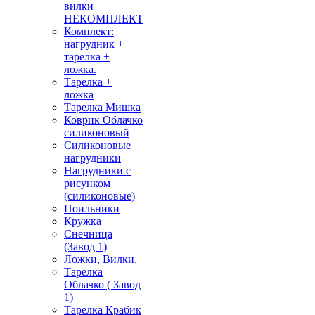
вилки
НЕКОМПЛЕКТ
Комплект:
нагрудник +
тарелка +
ложка.
Тарелка +
ложка
Тарелка Мишка
Коврик Облачко
силиконовый
Силиконовые
нагрудники
Нагрудники с
рисунком
(силиконовые)
Поильники
Кружка
Снечница
(Завод 1)
Ложки, Вилки,
Тарелка
Облачко ( Завод
1)
Тарелка Крабик