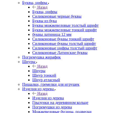
Буквы, цифры
Назад
Буквы, цифры
Силиконовые черные буквы
Буквы из бука
Буквы можжевеловые толстый шрифт
Буквы можжевеловые тонкий шрифт
буквы латиница 12 мм
Силиконовые буквы тонкий шрифт
Силиконовые буквы толстый шрифт
Силиконовые цифры толстый шрифт
Силиконовые Латинские буквы
Погремушка жирафик
Шнуры
Назад
Шнуры
Шнур тонкий
Шнур атласный
Пищалки, гремелки для игрушек
Изделия из дерева
Назад
Изделия из дерева
Грызунки на деревянном кольце
Погремушки из дерева
Можжевеловые бусины, подвески