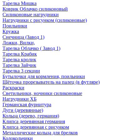
Тарелка Мишка
Коврик Облачко силиконовый
Силиконовые нагрудники
Нагрудники с рисунком (силиконовые)
Поильники
Кружка
Снечница (Завод 1)
Ложки, Вилки,
Тарелка Облачко ( Завод 1)
Тарелка Крабик
Тарелка кролик
Тарелка Зайчик
Тарелка 3 секции
Бутылочки для кормления, поильники
Щёточка прорезыватель на палец (в футляре)
Раскраски
Светильники, ночники силиконовые
Нагрудники ХБ
Германская фурнитура
Дуги (деревянные)
Кольца (дерево, германия)
Клипса деревянная германия
Клипса деревянная с рисунком
Металлические кольца для брелков
Колокольчики