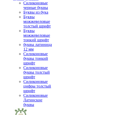
Силиконовые
черные буквы
Буквы из бука
Буквы
можжевеловые
толстый шрифт
Буквы
можжевеловые
тонкий шрифт
буквы латиница
12 мм
Силиконовые
буквы тонкий
шрифт
Силиконовые
буквы толстый
шрифт
Силиконовые
цифры толстый
шрифт
Силиконовые
Латинские
буквы