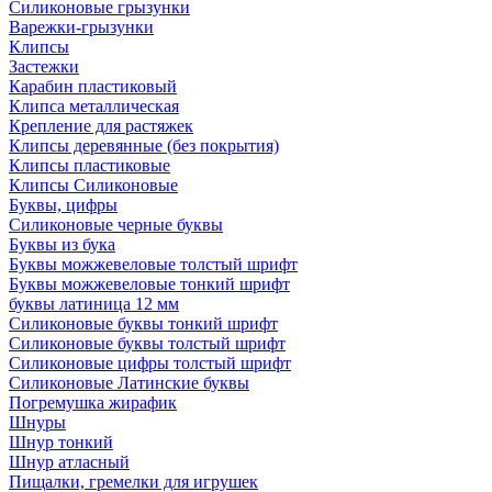
Силиконовые грызунки
Варежки-грызунки
Клипсы
Застежки
Карабин пластиковый
Клипса металлическая
Крепление для растяжек
Клипсы деревянные (без покрытия)
Клипсы пластиковые
Клипсы Силиконовые
Буквы, цифры
Силиконовые черные буквы
Буквы из бука
Буквы можжевеловые толстый шрифт
Буквы можжевеловые тонкий шрифт
буквы латиница 12 мм
Силиконовые буквы тонкий шрифт
Силиконовые буквы толстый шрифт
Силиконовые цифры толстый шрифт
Силиконовые Латинские буквы
Погремушка жирафик
Шнуры
Шнур тонкий
Шнур атласный
Пищалки, гремелки для игрушек