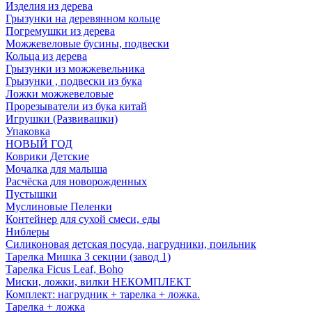
Изделия из дерева
Грызунки на деревянном кольце
Погремушки из дерева
Можжевеловые бусины, подвески
Кольца из дерева
Грызунки из можжевельника
Грызунки , подвески из бука
Ложки можжевеловые
Прорезыватели из бука китай
Игрушки (Развивашки)
Упаковка
НОВЫЙ ГОД
Коврики Детские
Мочалка для малыша
Расчёска для новорожденных
Пустышки
Муслиновые Пеленки
Контейнер для сухой смеси, еды
Ниблеры
Силиконовая детская посуда, нагрудники, поильник
Тарелка Мишка 3 секции (завод 1)
Тарелка Ficus Leaf, Boho
Миски, ложки, вилки НЕКОМПЛЕКТ
Комплект: нагрудник + тарелка + ложка.
Тарелка + ложка