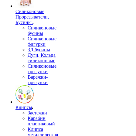
Силиконовые
Прорезыватели,
Бусины.
Силиконовые
бусины
Силиконовые
фигурки
3Д бусины
Дуги, Кольца
силиконовые
Силиконовые
грызунки
Варежки-
грызунки
Клипсы
Застежки
Карабин
пластиковый
Клипса
металлическая