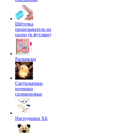
Щёточка
прорезыватель на
палец (в футляре)
Раскраски
Светильники,
ночники
силиконовые
Нагрудники ХБ