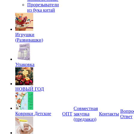
Прорезыватели
из бука китай
Игрушки
(Развивашки)
Упаковка
НОВЫЙ ГОД
Совместная
Вопро
Коврики Детские
ОПТ
закупка
Контакты
Ответ
(предзаказ)