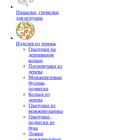
Пищалки, гремелки
для игрушек
Изделия из дерева
Грызунки на
деревянном
кольце
Погремушки из
дерева
Можжевеловые
бусины,
подвески
Кольца из
дерева
Грызунки из
можжевельника
Грызунки ,
подвески из
бука
Ложки
можжевеловые