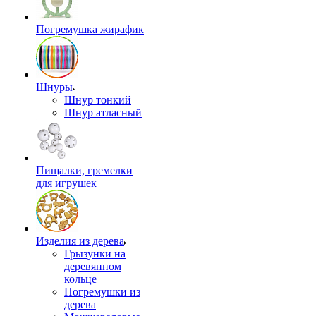
Погремушка жирафик
Шнуры
Шнур тонкий
Шнур атласный
Пищалки, гремелки
для игрушек
Изделия из дерева
Грызунки на
деревянном
кольце
Погремушки из
дерева