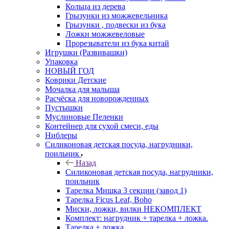
Кольца из дерева
Грызунки из можжевельника
Грызунки , подвески из бука
Ложки можжевеловые
Прорезыватели из бука китай
Игрушки (Развивашки)
Упаковка
НОВЫЙ ГОД
Коврики Детские
Мочалка для малыша
Расчёска для новорожденных
Пустышки
Муслиновые Пеленки
Контейнер для сухой смеси, еды
Ниблеры
Силиконовая детская посуда, нагрудники,
поильник
Назад
Силиконовая детская посуда, нагрудники,
поильник
Тарелка Мишка 3 секции (завод 1)
Тарелка Ficus Leaf, Boho
Миски, ложки, вилки НЕКОМПЛЕКТ
Комплект: нагрудник + тарелка + ложка.
Тарелка + ложка