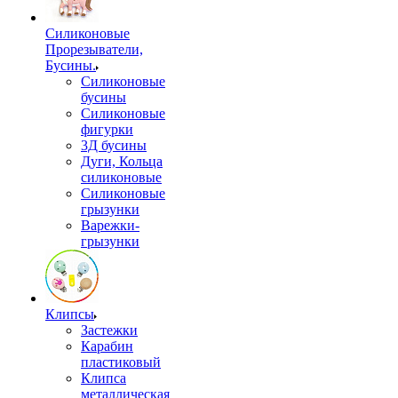
Силиконовые
Прорезыватели,
Бусины.
Силиконовые
бусины
Силиконовые
фигурки
3Д бусины
Дуги, Кольца
силиконовые
Силиконовые
грызунки
Варежки-
грызунки
Клипсы
Застежки
Карабин
пластиковый
Клипса
металлическая