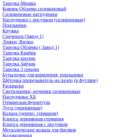
Тарелка Мишка
Коврик Облачко силиконовый
Силиконовые нагрудники
Нагрудники с рисунком (силиконовые)
Поильники
Кружка
Снечница (Завод 1)
Ложки, Вилки,
Тарелка Облачко ( Завод 1)
Тарелка Крабик
Тарелка кролик
Тарелка Зайчик
Тарелка 3 секции
Бутылочки для кормления, поильники
Щёточка прорезыватель на палец (в футляре)
Раскраски
Светильники, ночники силиконовые
Нагрудники ХБ
Германская фурнитура
Дуги (деревянные)
Кольца (дерево, германия)
Клипса деревянная германия
Клипса деревянная с рисунком
Металлические кольца для брелков
Колокольчики