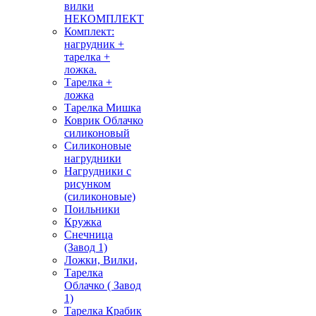
вилки
НЕКОМПЛЕКТ
Комплект:
нагрудник +
тарелка +
ложка.
Тарелка +
ложка
Тарелка Мишка
Коврик Облачко
силиконовый
Силиконовые
нагрудники
Нагрудники с
рисунком
(силиконовые)
Поильники
Кружка
Снечница
(Завод 1)
Ложки, Вилки,
Тарелка
Облачко ( Завод
1)
Тарелка Крабик