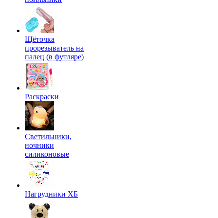
Щёточка
прорезыватель на
палец (в футляре)
Раскраски
Светильники,
ночники
силиконовые
Нагрудники ХБ