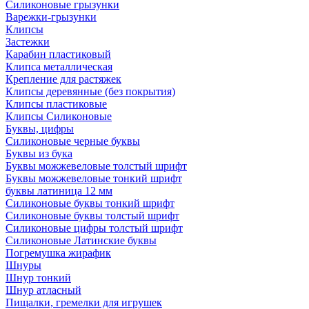
Силиконовые грызунки
Варежки-грызунки
Клипсы
Застежки
Карабин пластиковый
Клипса металлическая
Крепление для растяжек
Клипсы деревянные (без покрытия)
Клипсы пластиковые
Клипсы Силиконовые
Буквы, цифры
Силиконовые черные буквы
Буквы из бука
Буквы можжевеловые толстый шрифт
Буквы можжевеловые тонкий шрифт
буквы латиница 12 мм
Силиконовые буквы тонкий шрифт
Силиконовые буквы толстый шрифт
Силиконовые цифры толстый шрифт
Силиконовые Латинские буквы
Погремушка жирафик
Шнуры
Шнур тонкий
Шнур атласный
Пищалки, гремелки для игрушек