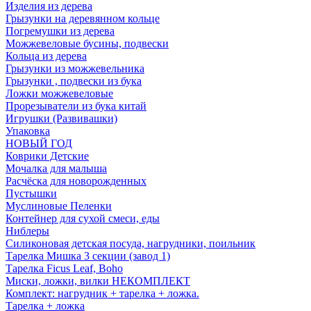
Изделия из дерева
Грызунки на деревянном кольце
Погремушки из дерева
Можжевеловые бусины, подвески
Кольца из дерева
Грызунки из можжевельника
Грызунки , подвески из бука
Ложки можжевеловые
Прорезыватели из бука китай
Игрушки (Развивашки)
Упаковка
НОВЫЙ ГОД
Коврики Детские
Мочалка для малыша
Расчёска для новорожденных
Пустышки
Муслиновые Пеленки
Контейнер для сухой смеси, еды
Ниблеры
Силиконовая детская посуда, нагрудники, поильник
Тарелка Мишка 3 секции (завод 1)
Тарелка Ficus Leaf, Boho
Миски, ложки, вилки НЕКОМПЛЕКТ
Комплект: нагрудник + тарелка + ложка.
Тарелка + ложка