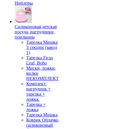
Ниблеры
Силиконовая детская
посуда, нагрудники,
поильник
Тарелка Мишка
3 секции (завод
1)
Тарелка Ficus
Leaf, Boho
Миски, ложки,
вилки
НЕКОМПЛЕКТ
Комплект:
нагрудник +
тарелка +
ложка.
Тарелка +
ложка
Тарелка Мишка
Коврик Облачко
силиконовый