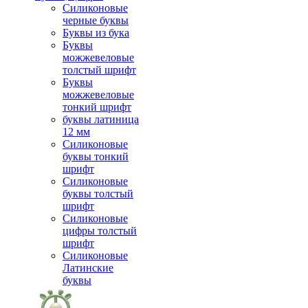
Силиконовые
черные буквы
Буквы из бука
Буквы
можжевеловые
толстый шрифт
Буквы
можжевеловые
тонкий шрифт
буквы латиница
12 мм
Силиконовые
буквы тонкий
шрифт
Силиконовые
буквы толстый
шрифт
Силиконовые
цифры толстый
шрифт
Силиконовые
Латинские
буквы