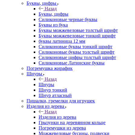
Буквы, цифры
Назад
Буквы, цифры
Силиконовые черные буквы
Буквы из бука
Буквы можжевеловые толстый шрифт
Буквы можжевеловые тонкий шрифт
буквы латиница 12 мм
Силиконовые буквы тонкий шрифт
Силиконовые буквы толстый шрифт
Силиконовые цифры толстый шрифт
Силиконовые Латинские буквы
Погремушка жирафик
Шнуры
Назад
Шнуры
Шнур тонкий
Шнур атласный
Пищалки, гремелки для игрушек
Изделия из дерева
Назад
Изделия из дерева
Грызунки на деревянном кольце
Погремушки из дерева
Можжевеловые бусины, подвески