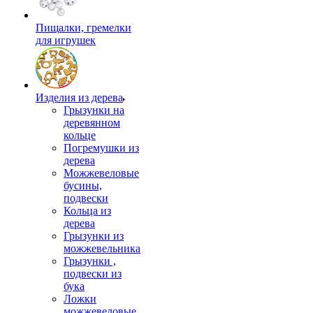
Пищалки, гремелки
для игрушек
Изделия из дерева
Грызунки на
деревянном
кольце
Погремушки из
дерева
Можжевеловые
бусины,
подвески
Кольца из
дерева
Грызунки из
можжевельника
Грызунки ,
подвески из
бука
Ложки
можжевеловые