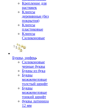
Крепление для
растяжек
Клипсы
деревянные (без
покрытия)
Клипсы
пластиковые
Клипсы
Силиконовые
Буквы, цифры
Силиконовые
черные буквы
Буквы из бука
Буквы
можжевеловые
толстый шрифт
Буквы
можжевеловые
тонкий шрифт
буквы латиница
12 мм