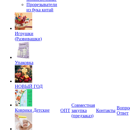
Прорезыватели
из бука китай
Игрушки
(Развивашки)
Упаковка
НОВЫЙ ГОД
Совместная
Вопро
Коврики Детские
ОПТ
закупка
Контакты
Ответ
(предзаказ)