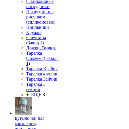
Силиконовые
нагрудники
Нагрудники с
рисунком
(силиконовые)
Поильники
Кружка
Снечница
(Завод 1)
Ложки, Вилки,
Тарелка
Облачко ( Завод
1)
Тарелка Крабик
Тарелка кролик
Тарелка Зайчик
Тарелка 3
секции
+ ЕЩЕ 8
Бутылочки для
кормления,
поильники