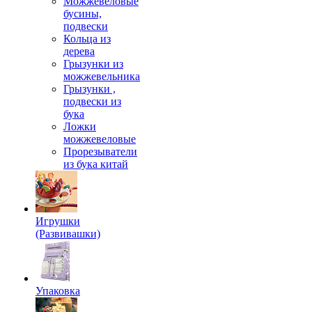
Можжевеловые
бусины,
подвески
Кольца из
дерева
Грызунки из
можжевельника
Грызунки ,
подвески из
бука
Ложки
можжевеловые
Прорезыватели
из бука китай
Игрушки
(Развивашки)
Упаковка