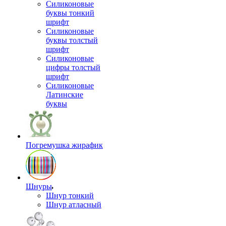
Силиконовые
буквы тонкий
шрифт
Силиконовые
буквы толстый
шрифт
Силиконовые
цифры толстый
шрифт
Силиконовые
Латинские
буквы
Погремушка жирафик
Шнуры
Шнур тонкий
Шнур атласный