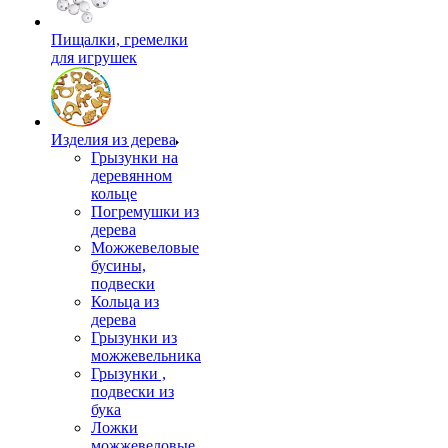
Пищалки, гремелки
для игрушек
Изделия из дерева
Грызунки на
деревянном
кольце
Погремушки из
дерева
Можжевеловые
бусины,
подвески
Кольца из
дерева
Грызунки из
можжевельника
Грызунки ,
подвески из
бука
Ложки
можжевеловые