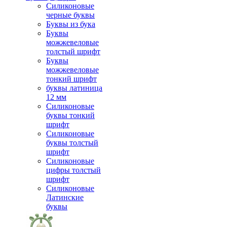
Силиконовые
черные буквы
Буквы из бука
Буквы
можжевеловые
толстый шрифт
Буквы
можжевеловые
тонкий шрифт
буквы латиница
12 мм
Силиконовые
буквы тонкий
шрифт
Силиконовые
буквы толстый
шрифт
Силиконовые
цифры толстый
шрифт
Силиконовые
Латинские
буквы