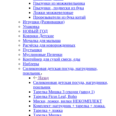
Грызунки из можжевельника
Грызунки , подвески из бука
Ложки можжевеловые
Прорезыватели из бука китай
Игрушки (Развивашки)
Упаковка
НОВЫЙ ГОД
Коврики Детские
Мочалка для малыша
Расчёска для новорожденных
Пустышки
Муслиновые Пеленки
Контейнер для сухой смеси, еды
Ниблеры
Силиконовая детская посуда, нагрудники,
поильник
Назад
Силиконовая детская посуда, нагрудники,
поильник
Тарелка Мишка 3 секции (завод 1)
Тарелка Ficus Leaf, Boho
Миски, ложки, вилки НЕКОМПЛЕКТ
Комплект: нагрудник + тарелка + ложка.
Тарелка + ложка
Тарелка Мишка