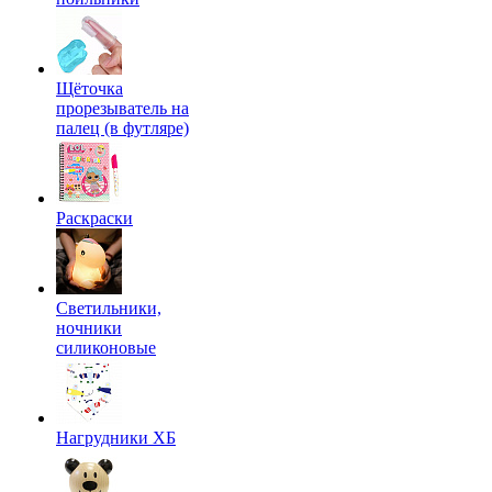
Щёточка
прорезыватель на
палец (в футляре)
Раскраски
Светильники,
ночники
силиконовые
Нагрудники ХБ