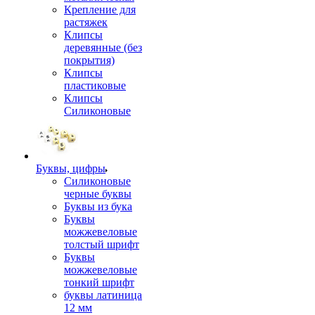
Крепление для
растяжек
Клипсы
деревянные (без
покрытия)
Клипсы
пластиковые
Клипсы
Силиконовые
Буквы, цифры
Силиконовые
черные буквы
Буквы из бука
Буквы
можжевеловые
толстый шрифт
Буквы
можжевеловые
тонкий шрифт
буквы латиница
12 мм