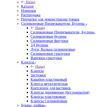
Назад
Каталог
Новинки
Распродажа
Перчатки для демонстрации товара
Силиконовые Прорезыватели, Бусины.
Назад
Силиконовые Прорезыватели, Бусины.
Силиконовые бусины
Силиконовые фигурки
3Д бусины
Дуги, Кольца силиконовые
Силиконовые грызунки
Варежки-грызунки
Клипсы
Назад
Клипсы
Застежки
Карабин пластиковый
Клипса металлическая
Крепление для растяжек
Клипсы деревянные (без покрытия)
Клипсы пластиковые
Клипсы Силиконовые
Буквы, цифры