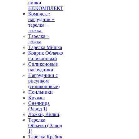
вилки
НЕКОМПЛЕКТ
Комплект:
нагрудник +
тарелка +
ложка.
Тарелка +
ложка
Тарелка Мишка
Коврик Облачко
силиконовый
Силиконовые
нагрудники
Нагрудники с
рисунком
(силиконовые)
Поильники
Кружка
Снечница
(Завод 1)
Ложки, Вилки,
Тарелка
Облачко ( Завод
1)
Тарелка Крабик