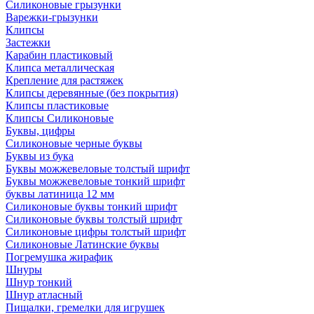
Силиконовые грызунки
Варежки-грызунки
Клипсы
Застежки
Карабин пластиковый
Клипса металлическая
Крепление для растяжек
Клипсы деревянные (без покрытия)
Клипсы пластиковые
Клипсы Силиконовые
Буквы, цифры
Силиконовые черные буквы
Буквы из бука
Буквы можжевеловые толстый шрифт
Буквы можжевеловые тонкий шрифт
буквы латиница 12 мм
Силиконовые буквы тонкий шрифт
Силиконовые буквы толстый шрифт
Силиконовые цифры толстый шрифт
Силиконовые Латинские буквы
Погремушка жирафик
Шнуры
Шнур тонкий
Шнур атласный
Пищалки, гремелки для игрушек