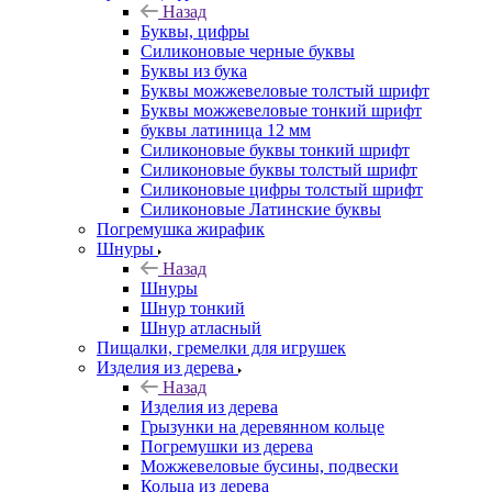
Назад
Буквы, цифры
Силиконовые черные буквы
Буквы из бука
Буквы можжевеловые толстый шрифт
Буквы можжевеловые тонкий шрифт
буквы латиница 12 мм
Силиконовые буквы тонкий шрифт
Силиконовые буквы толстый шрифт
Силиконовые цифры толстый шрифт
Силиконовые Латинские буквы
Погремушка жирафик
Шнуры
Назад
Шнуры
Шнур тонкий
Шнур атласный
Пищалки, гремелки для игрушек
Изделия из дерева
Назад
Изделия из дерева
Грызунки на деревянном кольце
Погремушки из дерева
Можжевеловые бусины, подвески
Кольца из дерева