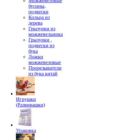
Можжевеловые
бусины,
подвески
Кольца из
дерева
Грызунки из
можжевельника
Грызунки ,
подвески из
бука
Ложки
можжевеловые
Прорезыватели
из бука китай
Игрушки
(Развивашки)
Упаковка