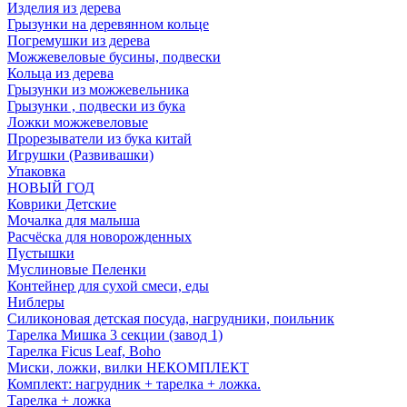
Изделия из дерева
Грызунки на деревянном кольце
Погремушки из дерева
Можжевеловые бусины, подвески
Кольца из дерева
Грызунки из можжевельника
Грызунки , подвески из бука
Ложки можжевеловые
Прорезыватели из бука китай
Игрушки (Развивашки)
Упаковка
НОВЫЙ ГОД
Коврики Детские
Мочалка для малыша
Расчёска для новорожденных
Пустышки
Муслиновые Пеленки
Контейнер для сухой смеси, еды
Ниблеры
Силиконовая детская посуда, нагрудники, поильник
Тарелка Мишка 3 секции (завод 1)
Тарелка Ficus Leaf, Boho
Миски, ложки, вилки НЕКОМПЛЕКТ
Комплект: нагрудник + тарелка + ложка.
Тарелка + ложка