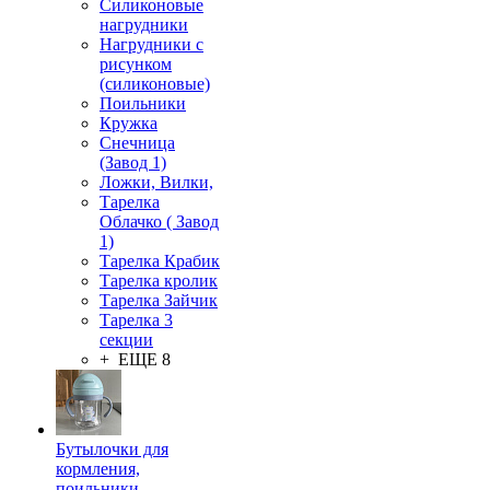
Силиконовые
нагрудники
Нагрудники с
рисунком
(силиконовые)
Поильники
Кружка
Снечница
(Завод 1)
Ложки, Вилки,
Тарелка
Облачко ( Завод
1)
Тарелка Крабик
Тарелка кролик
Тарелка Зайчик
Тарелка 3
секции
+ ЕЩЕ 8
Бутылочки для
кормления,
поильники