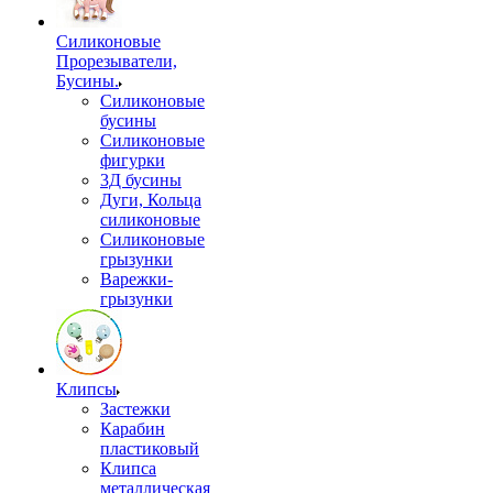
Силиконовые
Прорезыватели,
Бусины.
Силиконовые
бусины
Силиконовые
фигурки
3Д бусины
Дуги, Кольца
силиконовые
Силиконовые
грызунки
Варежки-
грызунки
Клипсы
Застежки
Карабин
пластиковый
Клипса
металлическая