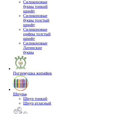
Силиконовые
буквы тонкий
шрифт
Силиконовые
буквы толстый
шрифт
Силиконовые
цифры толстый
шрифт
Силиконовые
Латинские
буквы
Погремушка жирафик
Шнуры
Шнур тонкий
Шнур атласный