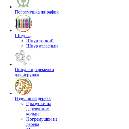
Погремушка жирафик
Шнуры
Шнур тонкий
Шнур атласный
Пищалки, гремелки
для игрушек
Изделия из дерева
Грызунки на
деревянном
кольце
Погремушки из
дерева