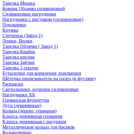
Тарелка Мишка
Коврик Облачко силиконовый
Силиконовые нагрудники
Нагрудники с рисунком (силиконовые)
Поильники
Кружка
Снечница (Завод 1)
Ложки, Вилки,
Тарелка Облачко ( Завод 1)
Тарелка Крабик
Тарелка кролик
Тарелка Зайчик
Тарелка 3 секции
Бутылочки для кормления, поильники
Щёточка прорезыватель на палец (в футляре)
Раскраски
Светильники, ночники силиконовые
Нагрудники ХБ
Германская фурнитура
Дуги (деревянные)
Кольца (дерево, германия)
Клипса деревянная германия
Клипса деревянная с рисунком
Металлические кольца для брелков
Колокольчики