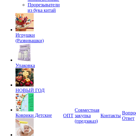
Прорезыватели
из бука китай
Игрушки
(Развивашки)
Упаковка
НОВЫЙ ГОД
Совместная
Вопро
Коврики Детские
ОПТ
закупка
Контакты
Ответ
(предзаказ)