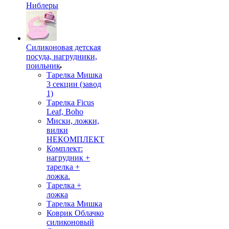
Ниблеры
Силиконовая детская
посуда, нагрудники,
поильник
Тарелка Мишка
3 секции (завод
1)
Тарелка Ficus
Leaf, Boho
Миски, ложки,
вилки
НЕКОМПЛЕКТ
Комплект:
нагрудник +
тарелка +
ложка.
Тарелка +
ложка
Тарелка Мишка
Коврик Облачко
силиконовый