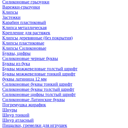
Силиконовые грызунки
Варежки-грызунки
Клипсы
Застежки
Карабин пластиковый
Клипса металлическая
Крепление для растяжек
Клипсы деревянные (без покрытия)
Клипсы пластиковые
Клипсы Силиконовые
Буквы, цифры
Силиконовые черные буквы
Буквы из бука
Буквы можжевеловые толстый шрифт
Буквы можжевеловые тонкий шрифт
буквы латиница 12 мм
Силиконовые буквы тонкий шрифт
Силиконовые буквы толстый шрифт
Силиконовые цифры толстый шрифт
Силиконовые Латинские буквы
Погремушка жирафик
Шнуры
Шнур тонкий
Шнур атласный
Пищалки, гремелки для игрушек