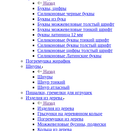
Назад
Буквы, цифры
Силиконовые черные буквы
Буквы из бука
Буквы можжевеловые толстый шрифт
Буквы можжевеловые тонкий шрифт
буквы латиница 12 мм
Силиконовые буквы тонкий шрифт
Силиконовые буквы толстый шрифт
Силиконовые цифры толстый шрифт
Силиконовые Латинские буквы
Погремушка жирафик
Шнуры
Назад
Шнуры
Шнур тонкий
Шнур атласный
Пищалки, гремелки для игрушек
Изделия из дерева
Назад
Изделия из дерева
Грызунки на деревянном кольце
Погремушки из дерева
Можжевеловые бусины, подвески
Кольца из дерева