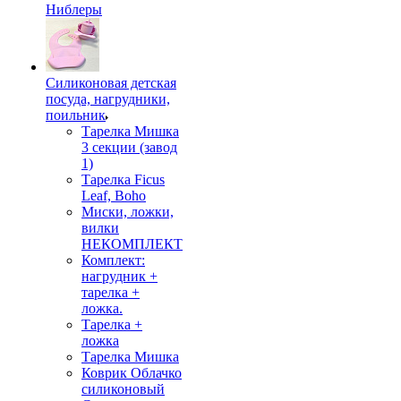
Ниблеры
Силиконовая детская
посуда, нагрудники,
поильник
Тарелка Мишка
3 секции (завод
1)
Тарелка Ficus
Leaf, Boho
Миски, ложки,
вилки
НЕКОМПЛЕКТ
Комплект:
нагрудник +
тарелка +
ложка.
Тарелка +
ложка
Тарелка Мишка
Коврик Облачко
силиконовый