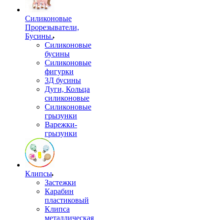
Силиконовые
Прорезыватели,
Бусины.
Силиконовые
бусины
Силиконовые
фигурки
3Д бусины
Дуги, Кольца
силиконовые
Силиконовые
грызунки
Варежки-
грызунки
Клипсы
Застежки
Карабин
пластиковый
Клипса
металлическая