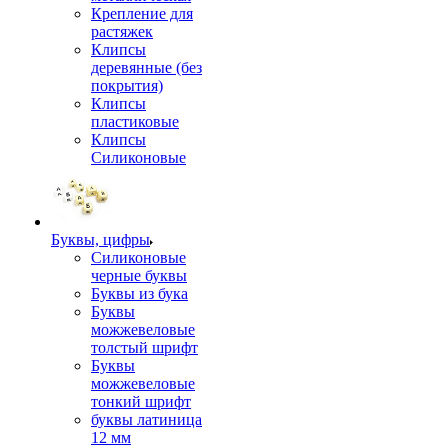
Крепление для
растяжек
Клипсы
деревянные (без
покрытия)
Клипсы
пластиковые
Клипсы
Силиконовые
Буквы, цифры
Силиконовые
черные буквы
Буквы из бука
Буквы
можжевеловые
толстый шрифт
Буквы
можжевеловые
тонкий шрифт
буквы латиница
12 мм