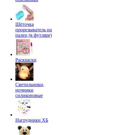
Щёточка
прорезыватель на
палец (в футляре)
Раскраски
Светильники,
ночники
силиконовые
Нагрудники ХБ