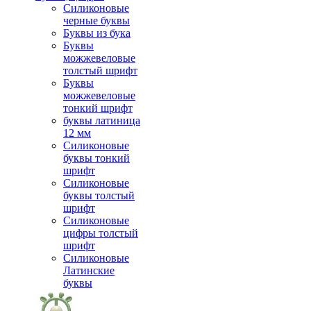
Силиконовые
черные буквы
Буквы из бука
Буквы
можжевеловые
толстый шрифт
Буквы
можжевеловые
тонкий шрифт
буквы латиница
12 мм
Силиконовые
буквы тонкий
шрифт
Силиконовые
буквы толстый
шрифт
Силиконовые
цифры толстый
шрифт
Силиконовые
Латинские
буквы