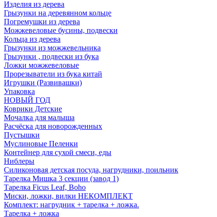
Изделия из дерева
Грызунки на деревянном кольце
Погремушки из дерева
Можжевеловые бусины, подвески
Кольца из дерева
Грызунки из можжевельника
Грызунки , подвески из бука
Ложки можжевеловые
Прорезыватели из бука китай
Игрушки (Развивашки)
Упаковка
НОВЫЙ ГОД
Коврики Детские
Мочалка для малыша
Расчёска для новорожденных
Пустышки
Муслиновые Пеленки
Контейнер для сухой смеси, еды
Ниблеры
Силиконовая детская посуда, нагрудники, поильник
Тарелка Мишка 3 секции (завод 1)
Тарелка Ficus Leaf, Boho
Миски, ложки, вилки НЕКОМПЛЕКТ
Комплект: нагрудник + тарелка + ложка.
Тарелка + ложка