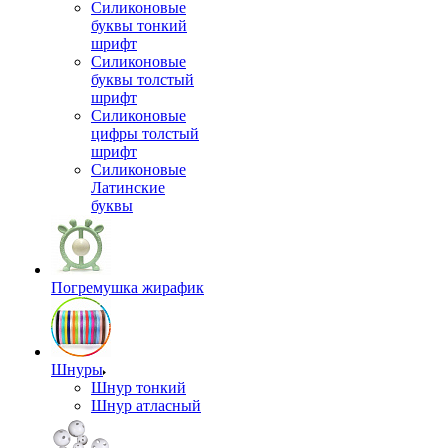
Силиконовые
буквы тонкий
шрифт
Силиконовые
буквы толстый
шрифт
Силиконовые
цифры толстый
шрифт
Силиконовые
Латинские
буквы
Погремушка жирафик
Шнуры
Шнур тонкий
Шнур атласный