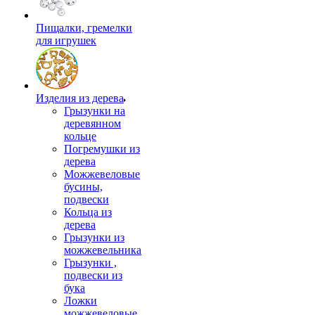
Пищалки, гремелки
для игрушек
Изделия из дерева
Грызунки на
деревянном
кольце
Погремушки из
дерева
Можжевеловые
бусины,
подвески
Кольца из
дерева
Грызунки из
можжевельника
Грызунки ,
подвески из
бука
Ложки
можжевеловые