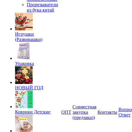
Прорезыватели
из бука китай
Игрушки
(Развивашки)
Упаковка
НОВЫЙ ГОД
Совместная
Вопро
Коврики Детские
ОПТ
закупка
Контакты
Ответ
(предзаказ)