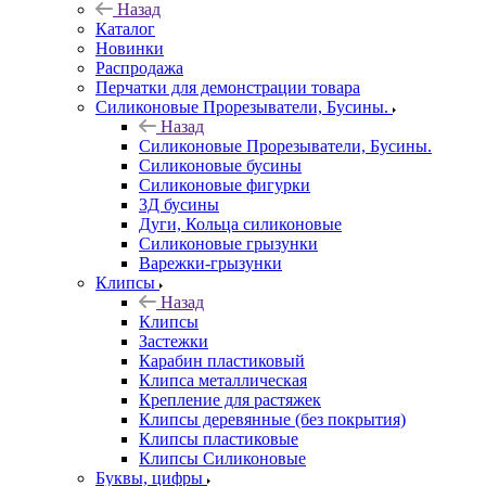
Назад
Каталог
Новинки
Распродажа
Перчатки для демонстрации товара
Силиконовые Прорезыватели, Бусины.
Назад
Силиконовые Прорезыватели, Бусины.
Силиконовые бусины
Силиконовые фигурки
3Д бусины
Дуги, Кольца силиконовые
Силиконовые грызунки
Варежки-грызунки
Клипсы
Назад
Клипсы
Застежки
Карабин пластиковый
Клипса металлическая
Крепление для растяжек
Клипсы деревянные (без покрытия)
Клипсы пластиковые
Клипсы Силиконовые
Буквы, цифры