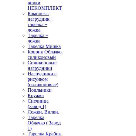
вилки
НЕКОМПЛЕКТ
Комплект:
нагрудник +
тарелка +
ложка.
Тарелка +
ложка
Тарелка Мишка
Коврик Облачко
силиконовый
Силиконовые
нагрудники
Нагрудники с
рисунком
(силиконовые)
Поильники
Кружка
Снечница
(Завод 1)
Ложки, Вилки,
Тарелка
Облачко ( Завод
1)
Тарелка Крабик