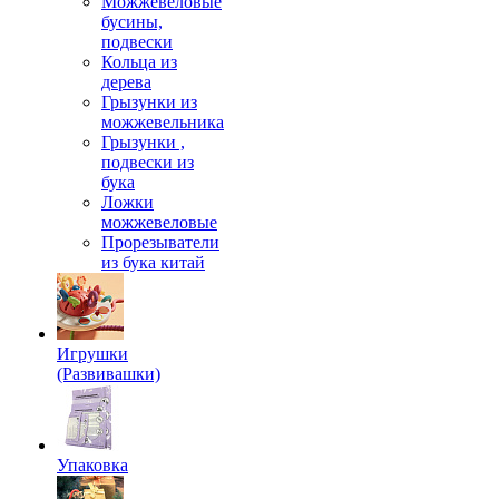
Можжевеловые
бусины,
подвески
Кольца из
дерева
Грызунки из
можжевельника
Грызунки ,
подвески из
бука
Ложки
можжевеловые
Прорезыватели
из бука китай
Игрушки
(Развивашки)
Упаковка