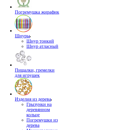
Погремушка жирафик
Шнуры
Шнур тонкий
Шнур атласный
Пищалки, гремелки
для игрушек
Изделия из дерева
Грызунки на
деревянном
кольце
Погремушки из
дерева