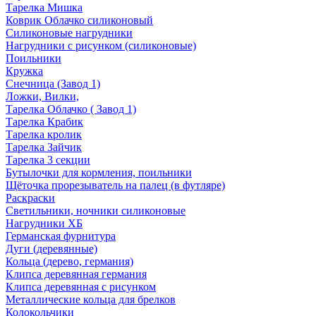
Тарелка Мишка
Коврик Облачко силиконовый
Силиконовые нагрудники
Нагрудники с рисунком (силиконовые)
Поильники
Кружка
Снечница (Завод 1)
Ложки, Вилки,
Тарелка Облачко ( Завод 1)
Тарелка Крабик
Тарелка кролик
Тарелка Зайчик
Тарелка 3 секции
Бутылочки для кормления, поильники
Щёточка прорезыватель на палец (в футляре)
Раскраски
Светильники, ночники силиконовые
Нагрудники ХБ
Германская фурнитура
Дуги (деревянные)
Кольца (дерево, германия)
Клипса деревянная германия
Клипса деревянная с рисунком
Металлические кольца для брелков
Колокольчики