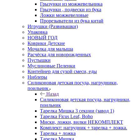
Грызунки из можжевельника
Грызунки , подвески из бука
Ложки можжевеловые
Прорезыватели из бука китай
Игрушки (Развивашки)
Упаковка
НОВЫЙ ГОД
Коврики Детские
Мочалка для малыша
Расчёска для новорожденных
Пустышки
Муслиновые Пеленки
Контейнер для сухой смеси, еды
Ниблеры
Силиконовая детская посуда, нагрудники,
поильник
Назад
Силиконовая детская посуда, нагрудники,
поильник
Тарелка Мишка 3 секции (завод 1)
Тарелка Ficus Leaf, Boho
Миски, ложки, вилки НЕКОМПЛЕКТ
Комплект: нагрудник + тарелка + ложка.
Тарелка + ложка
Тарелка Мишка