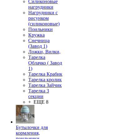
Силиконовые
нагрудники
Нагрудники с
рисунком
(силиконовые)
Поильники
Кружка
Снечница
(Завод 1)
Ложки, Вилки,
Тарелка
Облачко ( Завод
1)
Тарелка Крабик
Тарелка кролик
Тарелка Зайчик
Тарелка 3
секции
+ ЕЩЕ 8
Бутылочки для
кормления,
поильники