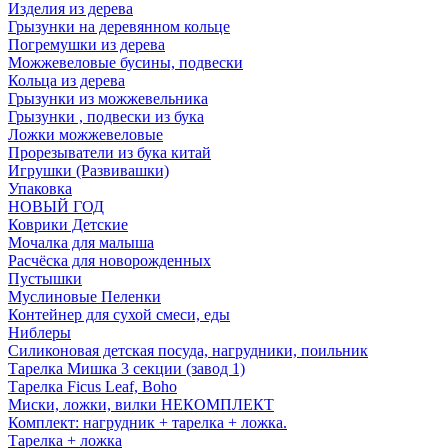
Изделия из дерева
Грызунки на деревянном кольце
Погремушки из дерева
Можжевеловые бусины, подвески
Кольца из дерева
Грызунки из можжевельника
Грызунки , подвески из бука
Ложки можжевеловые
Прорезыватели из бука китай
Игрушки (Развивашки)
Упаковка
НОВЫЙ ГОД
Коврики Детские
Мочалка для малыша
Расчёска для новорожденных
Пустышки
Муслиновые Пеленки
Контейнер для сухой смеси, еды
Ниблеры
Силиконовая детская посуда, нагрудники, поильник
Тарелка Мишка 3 секции (завод 1)
Тарелка Ficus Leaf, Boho
Миски, ложки, вилки НЕКОМПЛЕКТ
Комплект: нагрудник + тарелка + ложка.
Тарелка + ложка