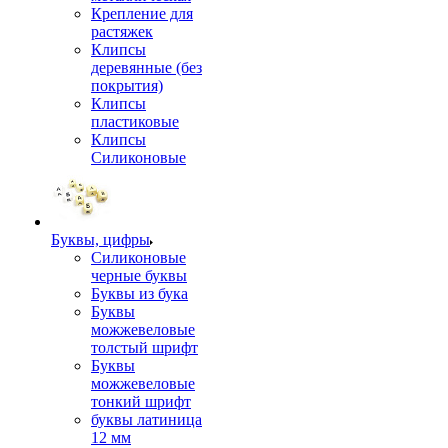
Крепление для
растяжек
Клипсы
деревянные (без
покрытия)
Клипсы
пластиковые
Клипсы
Силиконовые
Буквы, цифры
Силиконовые
черные буквы
Буквы из бука
Буквы
можжевеловые
толстый шрифт
Буквы
можжевеловые
тонкий шрифт
буквы латиница
12 мм