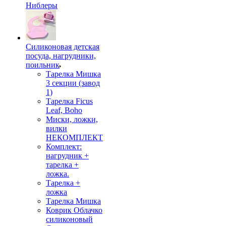
Ниблеры
Силиконовая детская
посуда, нагрудники,
поильник
Тарелка Мишка
3 секции (завод
1)
Тарелка Ficus
Leaf, Boho
Миски, ложки,
вилки
НЕКОМПЛЕКТ
Комплект:
нагрудник +
тарелка +
ложка.
Тарелка +
ложка
Тарелка Мишка
Коврик Облачко
силиконовый