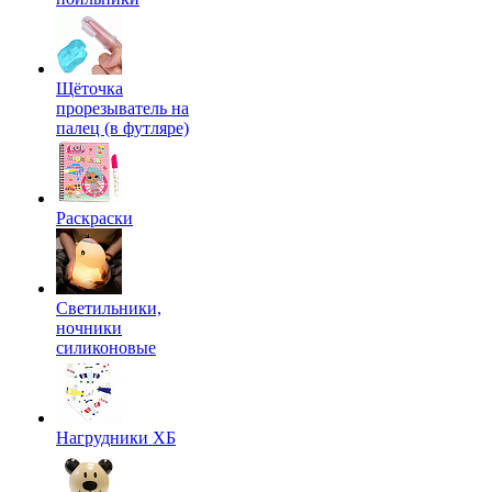
Щёточка
прорезыватель на
палец (в футляре)
Раскраски
Светильники,
ночники
силиконовые
Нагрудники ХБ