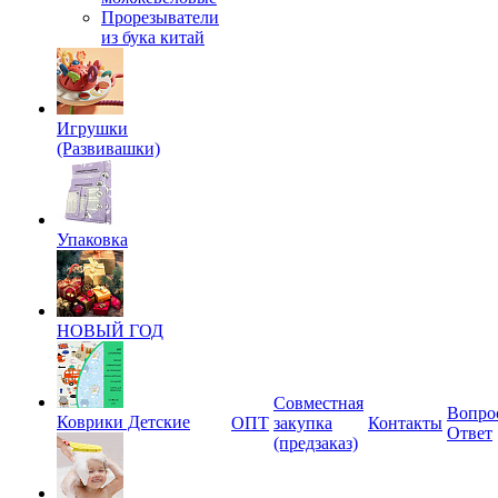
Прорезыватели
из бука китай
Игрушки
(Развивашки)
Упаковка
НОВЫЙ ГОД
Совместная
Вопро
Коврики Детские
ОПТ
закупка
Контакты
Ответ
(предзаказ)