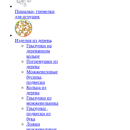
Пищалки, гремелки
для игрушек
Изделия из дерева
Грызунки на
деревянном
кольце
Погремушки из
дерева
Можжевеловые
бусины,
подвески
Кольца из
дерева
Грызунки из
можжевельника
Грызунки ,
подвески из
бука
Ложки
можжевеловые