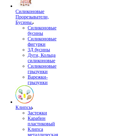
Силиконовые
Прорезыватели,
Бусины.
Силиконовые
бусины
Силиконовые
фигурки
3Д бусины
Дуги, Кольца
силиконовые
Силиконовые
грызунки
Варежки-
грызунки
Клипсы
Застежки
Карабин
пластиковый
Клипса
металлическая