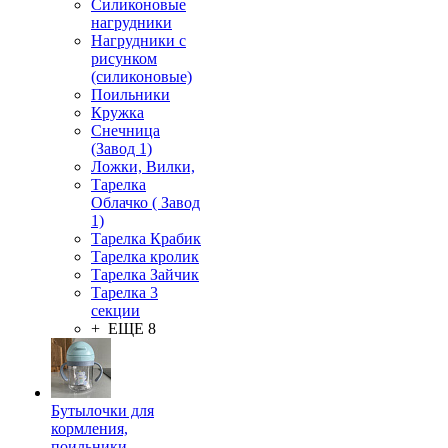
Силиконовые
нагрудники
Нагрудники с
рисунком
(силиконовые)
Поильники
Кружка
Снечница
(Завод 1)
Ложки, Вилки,
Тарелка
Облачко ( Завод
1)
Тарелка Крабик
Тарелка кролик
Тарелка Зайчик
Тарелка 3
секции
+ ЕЩЕ 8
Бутылочки для
кормления,
поильники