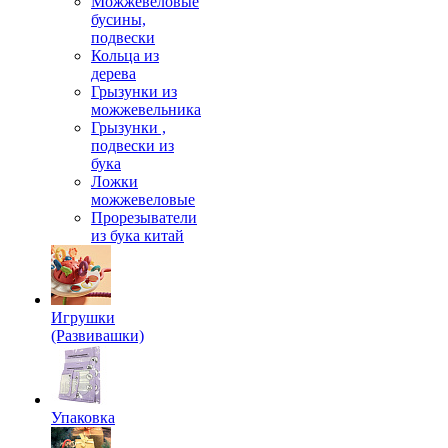
Можжевеловые
бусины,
подвески
Кольца из
дерева
Грызунки из
можжевельника
Грызунки ,
подвески из
бука
Ложки
можжевеловые
Прорезыватели
из бука китай
Игрушки
(Развивашки)
Упаковка