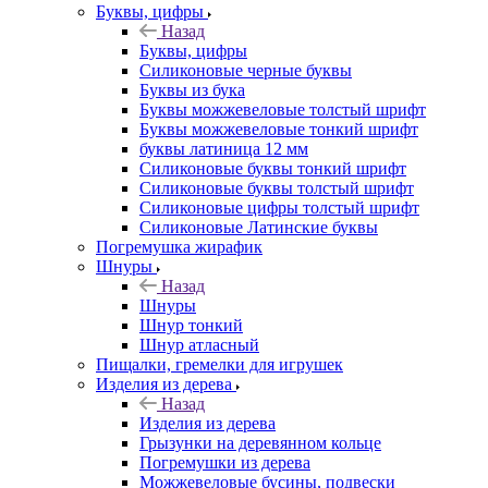
Буквы, цифры
Назад
Буквы, цифры
Силиконовые черные буквы
Буквы из бука
Буквы можжевеловые толстый шрифт
Буквы можжевеловые тонкий шрифт
буквы латиница 12 мм
Силиконовые буквы тонкий шрифт
Силиконовые буквы толстый шрифт
Силиконовые цифры толстый шрифт
Силиконовые Латинские буквы
Погремушка жирафик
Шнуры
Назад
Шнуры
Шнур тонкий
Шнур атласный
Пищалки, гремелки для игрушек
Изделия из дерева
Назад
Изделия из дерева
Грызунки на деревянном кольце
Погремушки из дерева
Можжевеловые бусины, подвески