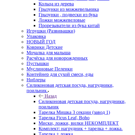
Кольца из дерева
Грызунки из можжевельника
Грызунки , подвески из бука
Ложки можжевеловые
Прорезыватели из бука китай
Игрушки (Развивашки)
Упаковка
НОВЫЙ ГОД
Коврики Детские
Мочалка для малыша
Расчёска для новорожденных
Пустышки
Муслиновые Пеленки
Контейнер для сухой смеси, еды
Ниблеры
Силиконовая детская посуда, нагрудники,
поильник
Назад
Силиконовая детская посуда, нагрудники,
поильник
Тарелка Мишка 3 секции (завод 1)
Тарелка Ficus Leaf, Boho
Миски, ложки, вилки НЕКОМПЛЕКТ
Комплект: нагрудник + тарелка + ложка.
Тарелка + ложка