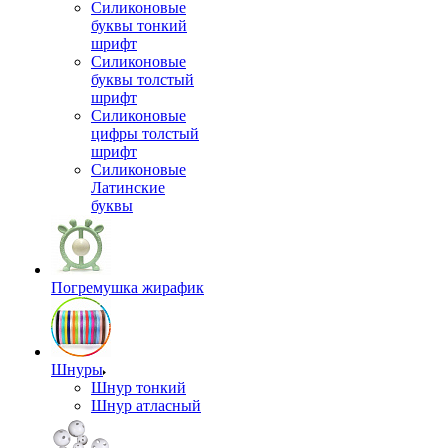
Силиконовые
буквы тонкий
шрифт
Силиконовые
буквы толстый
шрифт
Силиконовые
цифры толстый
шрифт
Силиконовые
Латинские
буквы
Погремушка жирафик
Шнуры
Шнур тонкий
Шнур атласный