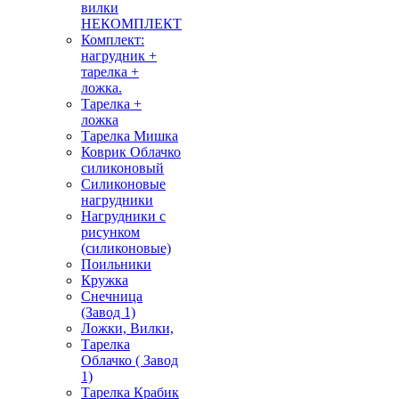
вилки
НЕКОМПЛЕКТ
Комплект:
нагрудник +
тарелка +
ложка.
Тарелка +
ложка
Тарелка Мишка
Коврик Облачко
силиконовый
Силиконовые
нагрудники
Нагрудники с
рисунком
(силиконовые)
Поильники
Кружка
Снечница
(Завод 1)
Ложки, Вилки,
Тарелка
Облачко ( Завод
1)
Тарелка Крабик