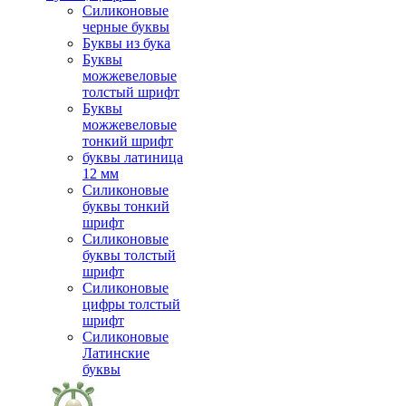
Силиконовые
черные буквы
Буквы из бука
Буквы
можжевеловые
толстый шрифт
Буквы
можжевеловые
тонкий шрифт
буквы латиница
12 мм
Силиконовые
буквы тонкий
шрифт
Силиконовые
буквы толстый
шрифт
Силиконовые
цифры толстый
шрифт
Силиконовые
Латинские
буквы