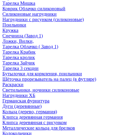
Тарелка Мишка
Коврик Облачко силиконовый
Силиконовые нагрудники
Нагрудники с рисунком (силиконовые)
Поильники
Кружка
Снечница (Завод 1)
Ложки, Вилки,
Тарелка Облачко ( Завод 1)
Тарелка Крабик
Тарелка кролик
Тарелка Зайчик
Тарелка 3 секции
Бутылочки для кормления, поильники
Щёточка прорезыватель на палец (в футляре)
Раскраски
Светильники, ночники силиконовые
Нагрудники ХБ
Германская фурнитура
Дуги (деревянные)
Кольца (дерево, германия)
Клипса деревянная германия
Клипса деревянная с рисунком
Металлические кольца для брелков
Колокольчики