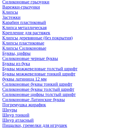
Силиконовые грызунки
Варежки-грызунки
Клипсы
Застежки
Карабин пластиковый
Клипса металлическая
Крепление для растяжек
Клипсы деревянные (без покрытия)
Клипсы пластиковые
Клипсы Силиконовые
Буквы, цифры
Силиконовые черные буквы
Буквы из бука
Буквы можжевеловые толстый шрифт
Буквы можжевеловые тонкий шрифт
буквы латиница 12 мм
Силиконовые буквы тонкий шрифт
Силиконовые буквы толстый шрифт
Силиконовые цифры толстый шрифт
Силиконовые Латинские буквы
Погремушка жирафик
Шнуры
Шнур тонкий
Шнур атласный
Пищалки, гремелки для игрушек