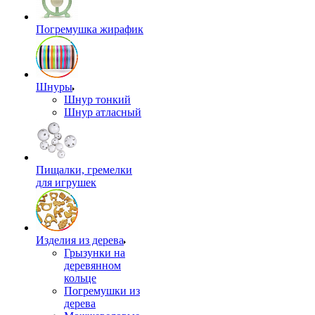
Погремушка жирафик
Шнуры
Шнур тонкий
Шнур атласный
Пищалки, гремелки
для игрушек
Изделия из дерева
Грызунки на
деревянном
кольце
Погремушки из
дерева