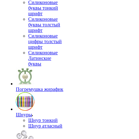
Силиконовые
буквы тонкий
шрифт
Силиконовые
буквы толстый
шрифт
Силиконовые
цифры толстый
шрифт
Силиконовые
Латинские
буквы
Погремушка жирафик
Шнуры
Шнур тонкий
Шнур атласный