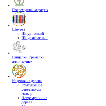
Погремушка жирафик
Шнуры
Шнур тонкий
Шнур атласный
Пищалки, гремелки
для игрушек
Изделия из дерева
Грызунки на
деревянном
кольце
Погремушки из
дерева