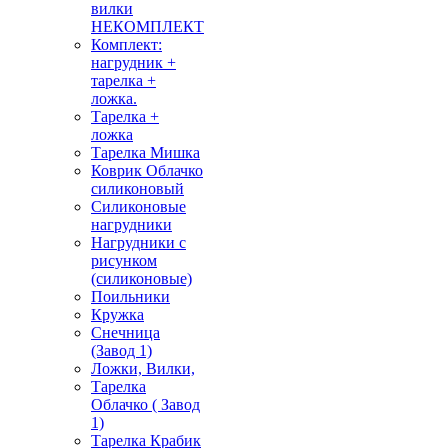
вилки
НЕКОМПЛЕКТ
Комплект:
нагрудник +
тарелка +
ложка.
Тарелка +
ложка
Тарелка Мишка
Коврик Облачко
силиконовый
Силиконовые
нагрудники
Нагрудники с
рисунком
(силиконовые)
Поильники
Кружка
Снечница
(Завод 1)
Ложки, Вилки,
Тарелка
Облачко ( Завод
1)
Тарелка Крабик