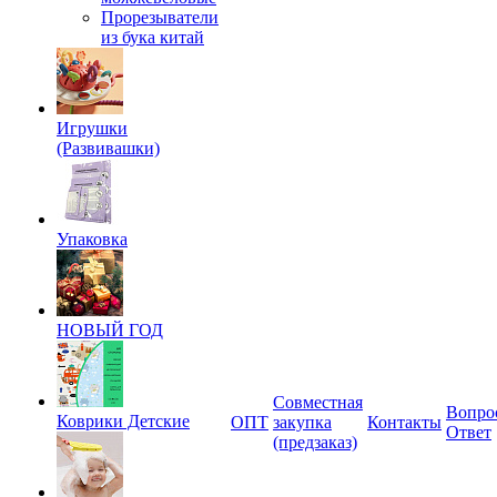
Прорезыватели
из бука китай
Игрушки
(Развивашки)
Упаковка
НОВЫЙ ГОД
Совместная
Вопро
Коврики Детские
ОПТ
закупка
Контакты
Ответ
(предзаказ)