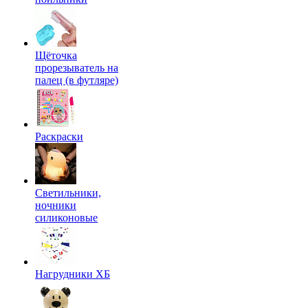
Щёточка
прорезыватель на
палец (в футляре)
Раскраски
Светильники,
ночники
силиконовые
Нагрудники ХБ