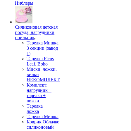
Ниблеры
Силиконовая детская
посуда, нагрудники,
поильник
Тарелка Мишка
3 секции (завод
1)
Тарелка Ficus
Leaf, Boho
Миски, ложки,
вилки
НЕКОМПЛЕКТ
Комплект:
нагрудник +
тарелка +
ложка.
Тарелка +
ложка
Тарелка Мишка
Коврик Облачко
силиконовый