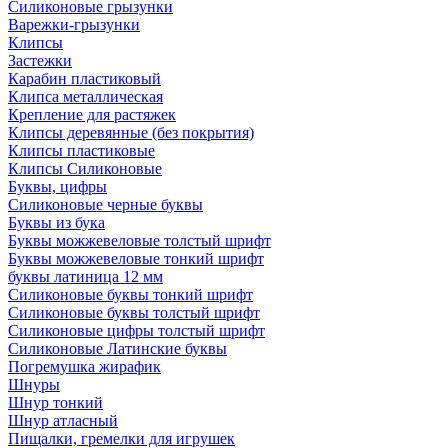
Силиконовые грызунки
Варежки-грызунки
Клипсы
Застежки
Карабин пластиковый
Клипса металлическая
Крепление для растяжек
Клипсы деревянные (без покрытия)
Клипсы пластиковые
Клипсы Силиконовые
Буквы, цифры
Силиконовые черные буквы
Буквы из бука
Буквы можжевеловые толстый шрифт
Буквы можжевеловые тонкий шрифт
буквы латиница 12 мм
Силиконовые буквы тонкий шрифт
Силиконовые буквы толстый шрифт
Силиконовые цифры толстый шрифт
Силиконовые Латинские буквы
Погремушка жирафик
Шнуры
Шнур тонкий
Шнур атласный
Пищалки, гремелки для игрушек