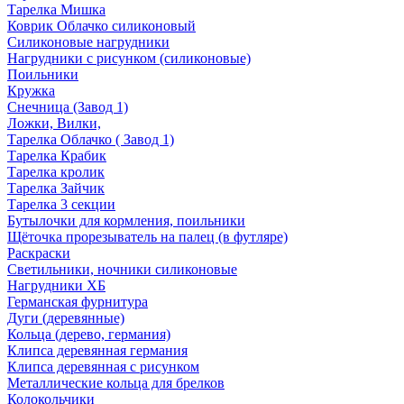
Тарелка Мишка
Коврик Облачко силиконовый
Силиконовые нагрудники
Нагрудники с рисунком (силиконовые)
Поильники
Кружка
Снечница (Завод 1)
Ложки, Вилки,
Тарелка Облачко ( Завод 1)
Тарелка Крабик
Тарелка кролик
Тарелка Зайчик
Тарелка 3 секции
Бутылочки для кормления, поильники
Щёточка прорезыватель на палец (в футляре)
Раскраски
Светильники, ночники силиконовые
Нагрудники ХБ
Германская фурнитура
Дуги (деревянные)
Кольца (дерево, германия)
Клипса деревянная германия
Клипса деревянная с рисунком
Металлические кольца для брелков
Колокольчики