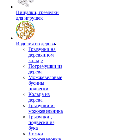
Пищалки, гремелки
для игрушек
Изделия из дерева
Грызунки на
деревянном
кольце
Погремушки из
дерева
Можжевеловые
бусины,
подвески
Кольца из
дерева
Грызунки из
можжевельника
Грызунки ,
подвески из
бука
Ложки
можжевеловые