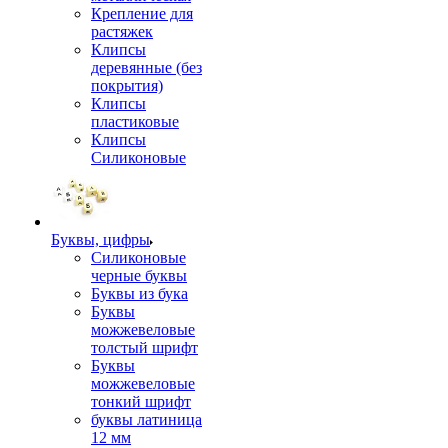
Крепление для
растяжек
Клипсы
деревянные (без
покрытия)
Клипсы
пластиковые
Клипсы
Силиконовые
Буквы, цифры
Силиконовые
черные буквы
Буквы из бука
Буквы
можжевеловые
толстый шрифт
Буквы
можжевеловые
тонкий шрифт
буквы латиница
12 мм