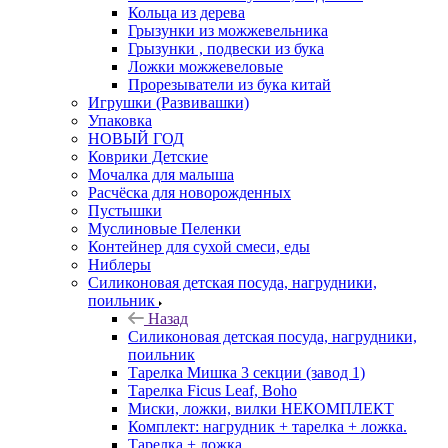
Кольца из дерева
Грызунки из можжевельника
Грызунки , подвески из бука
Ложки можжевеловые
Прорезыватели из бука китай
Игрушки (Развивашки)
Упаковка
НОВЫЙ ГОД
Коврики Детские
Мочалка для малыша
Расчёска для новорожденных
Пустышки
Муслиновые Пеленки
Контейнер для сухой смеси, еды
Ниблеры
Силиконовая детская посуда, нагрудники,
поильник
Назад
Силиконовая детская посуда, нагрудники,
поильник
Тарелка Мишка 3 секции (завод 1)
Тарелка Ficus Leaf, Boho
Миски, ложки, вилки НЕКОМПЛЕКТ
Комплект: нагрудник + тарелка + ложка.
Тарелка + ложка