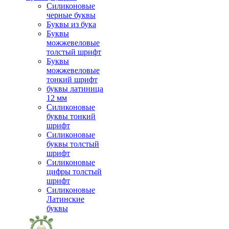
Силиконовые
черные буквы
Буквы из бука
Буквы
можжевеловые
толстый шрифт
Буквы
можжевеловые
тонкий шрифт
буквы латиница
12 мм
Силиконовые
буквы тонкий
шрифт
Силиконовые
буквы толстый
шрифт
Силиконовые
цифры толстый
шрифт
Силиконовые
Латинские
буквы