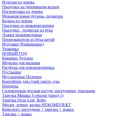
Изделия из дерева
Грызунки на деревянном кольце
Погремушки из дерева
Можжевеловые бусины, подвески
Кольца из дерева
Грызунки из можжевельника
Грызунки , подвески из бука
Ложки можжевеловые
Прорезыватели из бука китай
Игрушки (Развивашки)
Упаковка
НОВЫЙ ГОД
Коврики Детские
Мочалка для малыша
Расчёска для новорожденных
Пустышки
Муслиновые Пеленки
Контейнер для сухой смеси, еды
Ниблеры
Силиконовая детская посуда, нагрудники, поильник
Тарелка Мишка 3 секции (завод 1)
Тарелка Ficus Leaf, Boho
Миски, ложки, вилки НЕКОМПЛЕКТ
Комплект: нагрудник + тарелка + ложка.
Тарелка + ложка