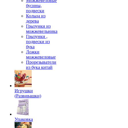
Можжевеловые
бусины,
подвески
Кольца из
дерева
Грызунки из
можжевельника
Грызунки ,
подвески из
бука
Ложки
можжевеловые
Прорезыватели
из бука китай
Игрушки
(Развивашки)
Упаковка