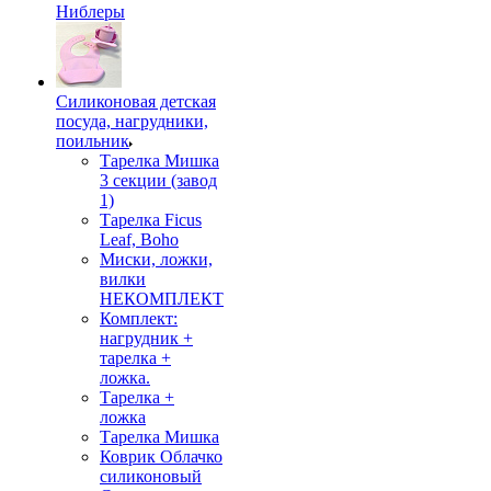
Ниблеры
Силиконовая детская
посуда, нагрудники,
поильник
Тарелка Мишка
3 секции (завод
1)
Тарелка Ficus
Leaf, Boho
Миски, ложки,
вилки
НЕКОМПЛЕКТ
Комплект:
нагрудник +
тарелка +
ложка.
Тарелка +
ложка
Тарелка Мишка
Коврик Облачко
силиконовый