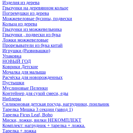
Изделия из дерева
Грызунки на деревянном кольце
Погремушки из дерева
Можжевеловые бусины, подвески
Кольца из дерева
Грызунки из можжевельника
Грызунки , подвески из бука
Ложки можжевеловые
Прорезыватели из бука китай
Игрушки (Развивашки)
Упаковка
НОВЫЙ ГОД
Коврики Детские
Мочалка для малыша
Расчёска для новорожденных
Пустышки
Муслиновые Пеленки
Контейнер для сухой смеси, еды
Ниблеры
Силиконовая детская посуда, нагрудники, поильник
Тарелка Мишка 3 секции (завод 1)
Тарелка Ficus Leaf, Boho
Миски, ложки, вилки НЕКОМПЛЕКТ
Комплект: нагрудник + тарелка + ложка.
Тарелка + ложка