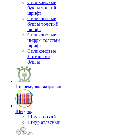
Силиконовые
буквы тонкий
шрифт
Силиконовые
буквы толстый
шрифт
Силиконовые
цифры толстый
шрифт
Силиконовые
Латинские
буквы
Погремушка жирафик
Шнуры
Шнур тонкий
Шнур атласный