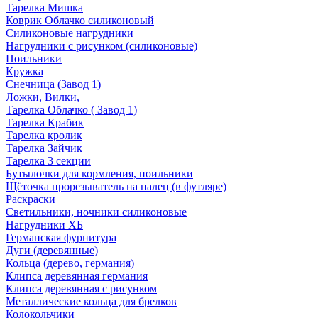
Тарелка Мишка
Коврик Облачко силиконовый
Силиконовые нагрудники
Нагрудники с рисунком (силиконовые)
Поильники
Кружка
Снечница (Завод 1)
Ложки, Вилки,
Тарелка Облачко ( Завод 1)
Тарелка Крабик
Тарелка кролик
Тарелка Зайчик
Тарелка 3 секции
Бутылочки для кормления, поильники
Щёточка прорезыватель на палец (в футляре)
Раскраски
Светильники, ночники силиконовые
Нагрудники ХБ
Германская фурнитура
Дуги (деревянные)
Кольца (дерево, германия)
Клипса деревянная германия
Клипса деревянная с рисунком
Металлические кольца для брелков
Колокольчики