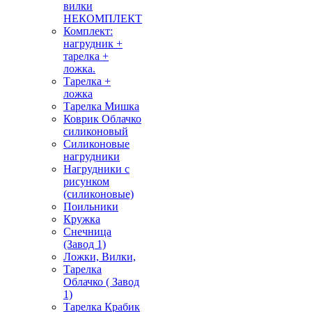
вилки
НЕКОМПЛЕКТ
Комплект:
нагрудник +
тарелка +
ложка.
Тарелка +
ложка
Тарелка Мишка
Коврик Облачко
силиконовый
Силиконовые
нагрудники
Нагрудники с
рисунком
(силиконовые)
Поильники
Кружка
Снечница
(Завод 1)
Ложки, Вилки,
Тарелка
Облачко ( Завод
1)
Тарелка Крабик