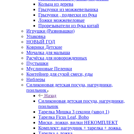
Кольца из дерева
Грызунки из можжевельника
Грызунки , подвески из бука
Ложки можжевеловые
Прорезыватели из бука китай
Игрушки (Развивашки)
Упаковка
НОВЫЙ ГОД
Коврики Детские
Мочалка для малыша
Расчёска для новорожденных
Пустышки
Муслиновые Пеленки
Контейнер для сухой смеси, еды
Ниблеры
Силиконовая детская посуда, нагрудники,
поильник
Назад
Силиконовая детская посуда, нагрудники,
поильник
Тарелка Мишка 3 секции (завод 1)
Тарелка Ficus Leaf, Boho
Миски, ложки, вилки НЕКОМПЛЕКТ
Комплект: нагрудник + тарелка + ложка.
Тарелка + ложка