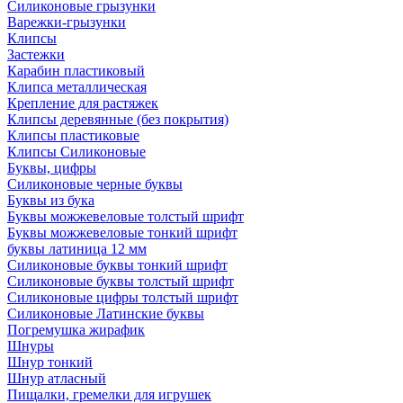
Силиконовые грызунки
Варежки-грызунки
Клипсы
Застежки
Карабин пластиковый
Клипса металлическая
Крепление для растяжек
Клипсы деревянные (без покрытия)
Клипсы пластиковые
Клипсы Силиконовые
Буквы, цифры
Силиконовые черные буквы
Буквы из бука
Буквы можжевеловые толстый шрифт
Буквы можжевеловые тонкий шрифт
буквы латиница 12 мм
Силиконовые буквы тонкий шрифт
Силиконовые буквы толстый шрифт
Силиконовые цифры толстый шрифт
Силиконовые Латинские буквы
Погремушка жирафик
Шнуры
Шнур тонкий
Шнур атласный
Пищалки, гремелки для игрушек