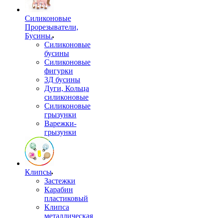
Силиконовые
Прорезыватели,
Бусины.
Силиконовые
бусины
Силиконовые
фигурки
3Д бусины
Дуги, Кольца
силиконовые
Силиконовые
грызунки
Варежки-
грызунки
Клипсы
Застежки
Карабин
пластиковый
Клипса
металлическая