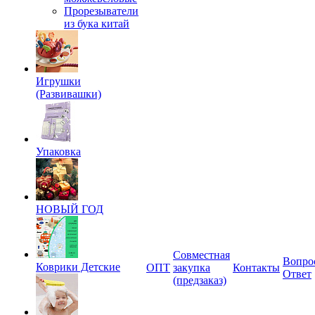
Прорезыватели
из бука китай
Игрушки
(Развивашки)
Упаковка
НОВЫЙ ГОД
Совместная
Вопро
Коврики Детские
ОПТ
закупка
Контакты
Ответ
(предзаказ)