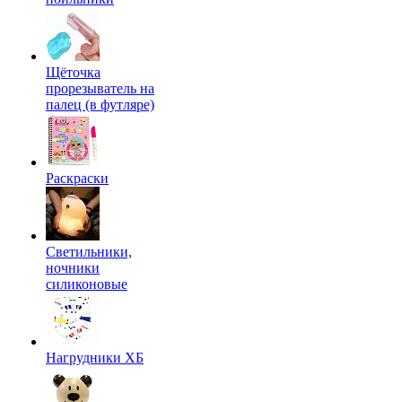
Щёточка
прорезыватель на
палец (в футляре)
Раскраски
Светильники,
ночники
силиконовые
Нагрудники ХБ