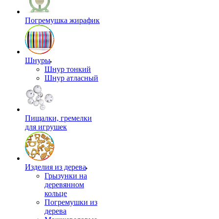
Погремушка жирафик
Шнуры
Шнур тонкий
Шнур атласный
Пищалки, гремелки
для игрушек
Изделия из дерева
Грызунки на
деревянном
кольце
Погремушки из
дерева