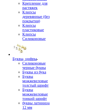
Крепление для
растяжек
Клипсы
деревянные (без
покрытия)
Клипсы
пластиковые
Клипсы
Силиконовые
Буквы, цифры
Силиконовые
черные буквы
Буквы из бука
Буквы
можжевеловые
толстый шрифт
Буквы
можжевеловые
тонкий шрифт
буквы латиница
12 мм