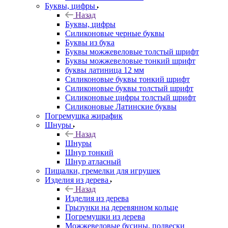
Буквы, цифры
Назад
Буквы, цифры
Силиконовые черные буквы
Буквы из бука
Буквы можжевеловые толстый шрифт
Буквы можжевеловые тонкий шрифт
буквы латиница 12 мм
Силиконовые буквы тонкий шрифт
Силиконовые буквы толстый шрифт
Силиконовые цифры толстый шрифт
Силиконовые Латинские буквы
Погремушка жирафик
Шнуры
Назад
Шнуры
Шнур тонкий
Шнур атласный
Пищалки, гремелки для игрушек
Изделия из дерева
Назад
Изделия из дерева
Грызунки на деревянном кольце
Погремушки из дерева
Можжевеловые бусины, подвески