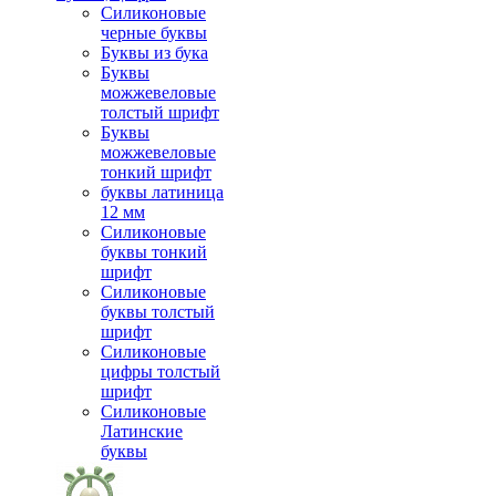
Силиконовые
черные буквы
Буквы из бука
Буквы
можжевеловые
толстый шрифт
Буквы
можжевеловые
тонкий шрифт
буквы латиница
12 мм
Силиконовые
буквы тонкий
шрифт
Силиконовые
буквы толстый
шрифт
Силиконовые
цифры толстый
шрифт
Силиконовые
Латинские
буквы