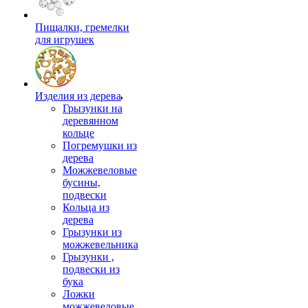
Пищалки, гремелки
для игрушек
Изделия из дерева
Грызунки на
деревянном
кольце
Погремушки из
дерева
Можжевеловые
бусины,
подвески
Кольца из
дерева
Грызунки из
можжевельника
Грызунки ,
подвески из
бука
Ложки
можжевеловые