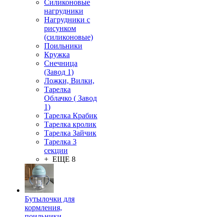
Силиконовые
нагрудники
Нагрудники с
рисунком
(силиконовые)
Поильники
Кружка
Снечница
(Завод 1)
Ложки, Вилки,
Тарелка
Облачко ( Завод
1)
Тарелка Крабик
Тарелка кролик
Тарелка Зайчик
Тарелка 3
секции
+ ЕЩЕ 8
Бутылочки для
кормления,
поильники