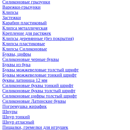
Силиконовые грызунки
Варежки-грызунки
Клипсы
Застежки
Карабин пластиковый
Клипса металлическая
Крепление для растяжек
Клипсы деревянные (без покрытия)
Клипсы пластиковые
Клипсы Силиконовые
Буквы, цифры
Силиконовые черные буквы
Буквы из бука
Буквы можжевеловые толстый шрифт
Буквы можжевеловые тонкий шрифт
буквы латиница 12 мм
Силиконовые буквы тонкий шрифт
Силиконовые буквы толстый шрифт
Силиконовые цифры толстый шрифт
Силиконовые Латинские буквы
Погремушка жирафик
Шнуры
Шнур тонкий
Шнур атласный
Пищалки, гремелки для игрушек