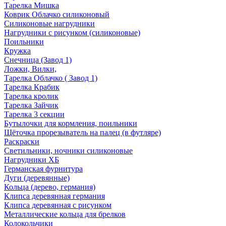
Тарелка Мишка
Коврик Облачко силиконовый
Силиконовые нагрудники
Нагрудники с рисунком (силиконовые)
Поильники
Кружка
Снечница (Завод 1)
Ложки, Вилки,
Тарелка Облачко ( Завод 1)
Тарелка Крабик
Тарелка кролик
Тарелка Зайчик
Тарелка 3 секции
Бутылочки для кормления, поильники
Щёточка прорезыватель на палец (в футляре)
Раскраски
Светильники, ночники силиконовые
Нагрудники ХБ
Германская фурнитура
Дуги (деревянные)
Кольца (дерево, германия)
Клипса деревянная германия
Клипса деревянная с рисунком
Металлические кольца для брелков
Колокольчики