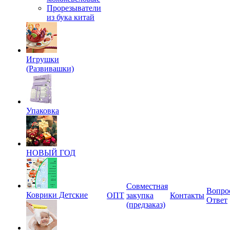
Прорезыватели
из бука китай
Игрушки
(Развивашки)
Упаковка
НОВЫЙ ГОД
Совместная
Вопро
Коврики Детские
ОПТ
закупка
Контакты
Ответ
(предзаказ)