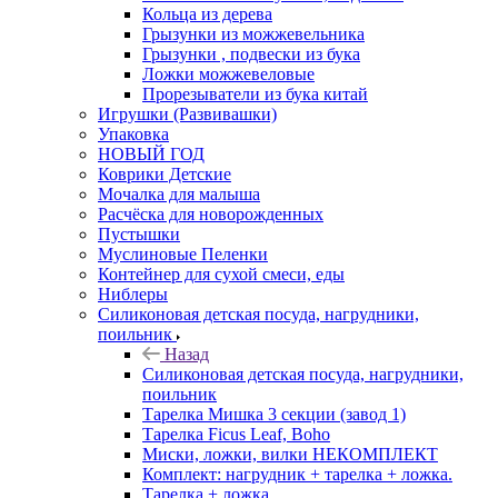
Кольца из дерева
Грызунки из можжевельника
Грызунки , подвески из бука
Ложки можжевеловые
Прорезыватели из бука китай
Игрушки (Развивашки)
Упаковка
НОВЫЙ ГОД
Коврики Детские
Мочалка для малыша
Расчёска для новорожденных
Пустышки
Муслиновые Пеленки
Контейнер для сухой смеси, еды
Ниблеры
Силиконовая детская посуда, нагрудники,
поильник
Назад
Силиконовая детская посуда, нагрудники,
поильник
Тарелка Мишка 3 секции (завод 1)
Тарелка Ficus Leaf, Boho
Миски, ложки, вилки НЕКОМПЛЕКТ
Комплект: нагрудник + тарелка + ложка.
Тарелка + ложка