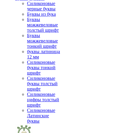
Силиконовые
черные буквы
Буквы из бука
Буквы
можжевеловые
толстый шрифт
Буквы
можжевеловые
тонкий шрифт
буквы латиница
12 мм
Силиконовые
буквы тонкий
шрифт
Силиконовые
буквы толстый
шрифт
Силиконовые
цифры толстый
шрифт
Силиконовые
Латинские
буквы