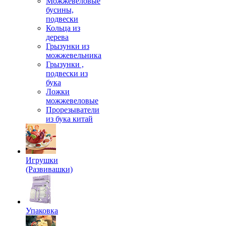
Можжевеловые
бусины,
подвески
Кольца из
дерева
Грызунки из
можжевельника
Грызунки ,
подвески из
бука
Ложки
можжевеловые
Прорезыватели
из бука китай
Игрушки
(Развивашки)
Упаковка