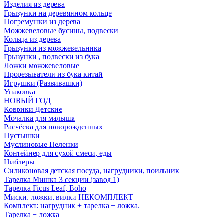
Изделия из дерева
Грызунки на деревянном кольце
Погремушки из дерева
Можжевеловые бусины, подвески
Кольца из дерева
Грызунки из можжевельника
Грызунки , подвески из бука
Ложки можжевеловые
Прорезыватели из бука китай
Игрушки (Развивашки)
Упаковка
НОВЫЙ ГОД
Коврики Детские
Мочалка для малыша
Расчёска для новорожденных
Пустышки
Муслиновые Пеленки
Контейнер для сухой смеси, еды
Ниблеры
Силиконовая детская посуда, нагрудники, поильник
Тарелка Мишка 3 секции (завод 1)
Тарелка Ficus Leaf, Boho
Миски, ложки, вилки НЕКОМПЛЕКТ
Комплект: нагрудник + тарелка + ложка.
Тарелка + ложка