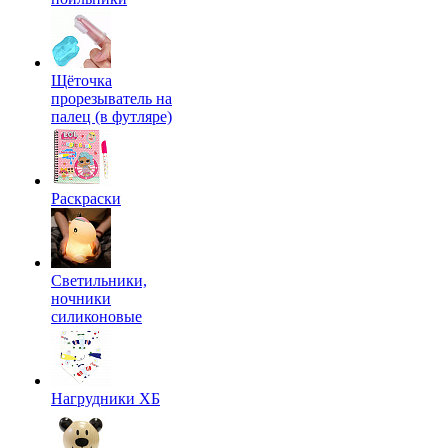
Щёточка
прорезыватель на
палец (в футляре)
Раскраски
Светильники,
ночники
силиконовые
Нагрудники ХБ