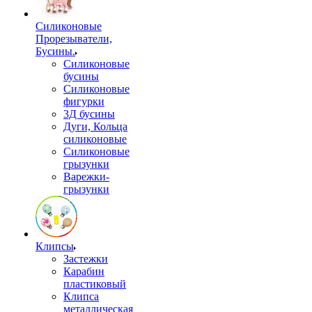
Силиконовые
Прорезыватели,
Бусины.
Силиконовые
бусины
Силиконовые
фигурки
3Д бусины
Дуги, Кольца
силиконовые
Силиконовые
грызунки
Варежки-
грызунки
Клипсы
Застежки
Карабин
пластиковый
Клипса
металлическая