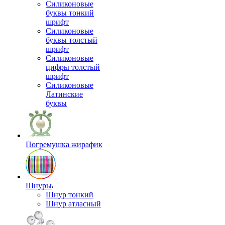
Силиконовые
буквы тонкий
шрифт
Силиконовые
буквы толстый
шрифт
Силиконовые
цифры толстый
шрифт
Силиконовые
Латинские
буквы
Погремушка жирафик
Шнуры
Шнур тонкий
Шнур атласный