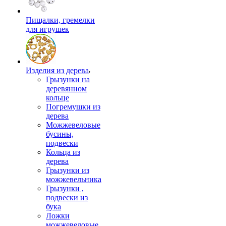
Пищалки, гремелки
для игрушек
Изделия из дерева
Грызунки на
деревянном
кольце
Погремушки из
дерева
Можжевеловые
бусины,
подвески
Кольца из
дерева
Грызунки из
можжевельника
Грызунки ,
подвески из
бука
Ложки
можжевеловые