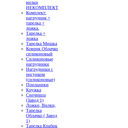
вилки
НЕКОМПЛЕКТ
Комплект:
нагрудник +
тарелка +
ложка.
Тарелка +
ложка
Тарелка Мишка
Коврик Облачко
силиконовый
Силиконовые
нагрудники
Нагрудники с
рисунком
(силиконовые)
Поильники
Кружка
Снечница
(Завод 1)
Ложки, Вилки,
Тарелка
Облачко ( Завод
1)
Тарелка Крабик