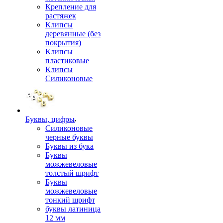
Крепление для
растяжек
Клипсы
деревянные (без
покрытия)
Клипсы
пластиковые
Клипсы
Силиконовые
Буквы, цифры
Силиконовые
черные буквы
Буквы из бука
Буквы
можжевеловые
толстый шрифт
Буквы
можжевеловые
тонкий шрифт
буквы латиница
12 мм