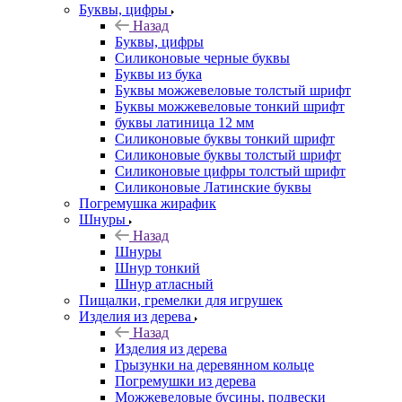
Буквы, цифры
Назад
Буквы, цифры
Силиконовые черные буквы
Буквы из бука
Буквы можжевеловые толстый шрифт
Буквы можжевеловые тонкий шрифт
буквы латиница 12 мм
Силиконовые буквы тонкий шрифт
Силиконовые буквы толстый шрифт
Силиконовые цифры толстый шрифт
Силиконовые Латинские буквы
Погремушка жирафик
Шнуры
Назад
Шнуры
Шнур тонкий
Шнур атласный
Пищалки, гремелки для игрушек
Изделия из дерева
Назад
Изделия из дерева
Грызунки на деревянном кольце
Погремушки из дерева
Можжевеловые бусины, подвески