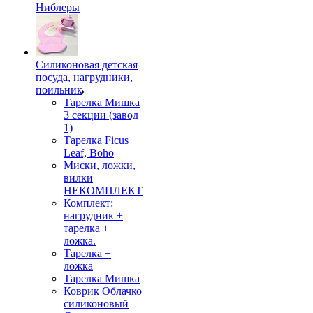
Ниблеры
Силиконовая детская
посуда, нагрудники,
поильник
Тарелка Мишка
3 секции (завод
1)
Тарелка Ficus
Leaf, Boho
Миски, ложки,
вилки
НЕКОМПЛЕКТ
Комплект:
нагрудник +
тарелка +
ложка.
Тарелка +
ложка
Тарелка Мишка
Коврик Облачко
силиконовый