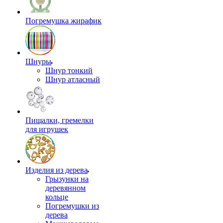
Погремушка жирафик
Шнуры
Шнур тонкий
Шнур атласный
Пищалки, гремелки
для игрушек
Изделия из дерева
Грызунки на
деревянном
кольце
Погремушки из
дерева