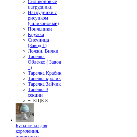
Силиконовые
нагрудники
Нагрудники с
рисунком
(силиконовые)
Поильники
Кружка
Снечница
(Завод 1)
Ложки, Вилки,
Тарелка
Облачко ( Завод
1)
Тарелка Крабик
Тарелка кролик
Тарелка Зайчик
Тарелка 3
секции
+ ЕЩЕ 8
Бутылочки для
кормления,
поильники