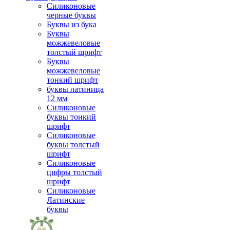
Силиконовые
черные буквы
Буквы из бука
Буквы
можжевеловые
толстый шрифт
Буквы
можжевеловые
тонкий шрифт
буквы латиница
12 мм
Силиконовые
буквы тонкий
шрифт
Силиконовые
буквы толстый
шрифт
Силиконовые
цифры толстый
шрифт
Силиконовые
Латинские
буквы