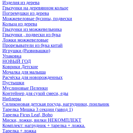
Изделия из дерева
Грызунки на деревянном кольце
Погремушки из дерева
Можжевеловые бусины, подвески
Кольца из дерева
Грызунки из можжевельника
Грызунки , подвески из бука
Ложки можжевеловые
Прорезыватели из бука китай
Игрушки (Развивашки)
Упаковка
НОВЫЙ ГОД
Коврики Детские
Мочалка для малыша
Расчёска для новорожденных
Пустышки
Муслиновые Пеленки
Контейнер для сухой смеси, еды
Ниблеры
Силиконовая детская посуда, нагрудники, поильник
Тарелка Мишка 3 секции (завод 1)
Тарелка Ficus Leaf, Boho
Миски, ложки, вилки НЕКОМПЛЕКТ
Комплект: нагрудник + тарелка + ложка.
Тарелка + ложка