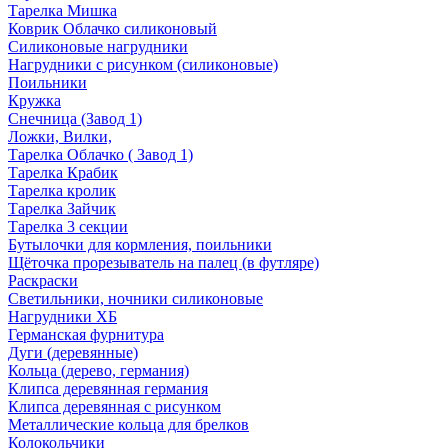
Тарелка Мишка
Коврик Облачко силиконовый
Силиконовые нагрудники
Нагрудники с рисунком (силиконовые)
Поильники
Кружка
Снечница (Завод 1)
Ложки, Вилки,
Тарелка Облачко ( Завод 1)
Тарелка Крабик
Тарелка кролик
Тарелка Зайчик
Тарелка 3 секции
Бутылочки для кормления, поильники
Щёточка прорезыватель на палец (в футляре)
Раскраски
Светильники, ночники силиконовые
Нагрудники ХБ
Германская фурнитура
Дуги (деревянные)
Кольца (дерево, германия)
Клипса деревянная германия
Клипса деревянная с рисунком
Металлические кольца для брелков
Колокольчики