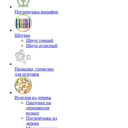
Погремушка жирафик
Шнуры
Шнур тонкий
Шнур атласный
Пищалки, гремелки
для игрушек
Изделия из дерева
Грызунки на
деревянном
кольце
Погремушки из
дерева