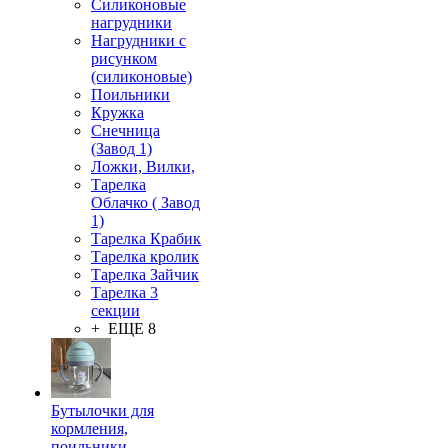
Силиконовые
нагрудники
Нагрудники с
рисунком
(силиконовые)
Поильники
Кружка
Снечница
(Завод 1)
Ложки, Вилки,
Тарелка
Облачко ( Завод
1)
Тарелка Крабик
Тарелка кролик
Тарелка Зайчик
Тарелка 3
секции
+ ЕЩЕ 8
Бутылочки для
кормления,
поильники