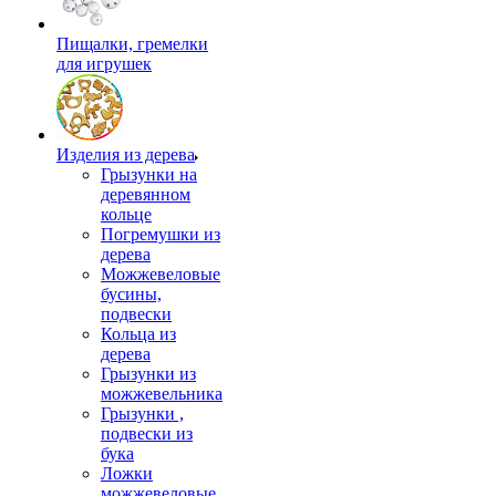
Пищалки, гремелки
для игрушек
Изделия из дерева
Грызунки на
деревянном
кольце
Погремушки из
дерева
Можжевеловые
бусины,
подвески
Кольца из
дерева
Грызунки из
можжевельника
Грызунки ,
подвески из
бука
Ложки
можжевеловые