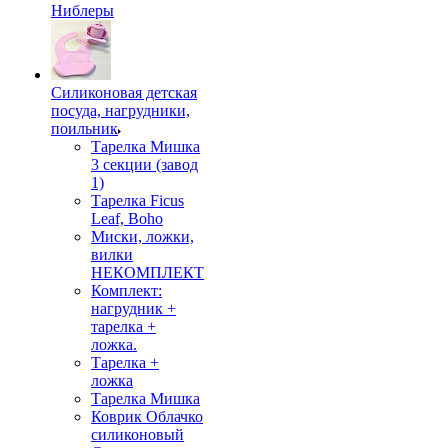
Ниблеры
Силиконовая детская
посуда, нагрудники,
поильник
Тарелка Мишка
3 секции (завод
1)
Тарелка Ficus
Leaf, Boho
Миски, ложки,
вилки
НЕКОМПЛЕКТ
Комплект:
нагрудник +
тарелка +
ложка.
Тарелка +
ложка
Тарелка Мишка
Коврик Облачко
силиконовый