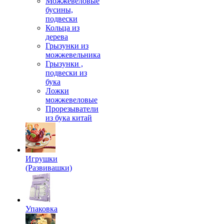
Можжевеловые
бусины,
подвески
Кольца из
дерева
Грызунки из
можжевельника
Грызунки ,
подвески из
бука
Ложки
можжевеловые
Прорезыватели
из бука китай
Игрушки
(Развивашки)
Упаковка