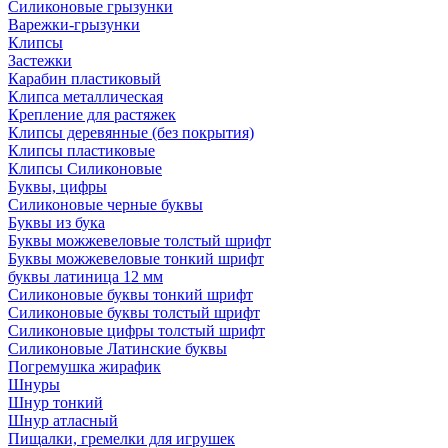
Силиконовые грызунки
Варежки-грызунки
Клипсы
Застежки
Карабин пластиковый
Клипса металлическая
Крепление для растяжек
Клипсы деревянные (без покрытия)
Клипсы пластиковые
Клипсы Силиконовые
Буквы, цифры
Силиконовые черные буквы
Буквы из бука
Буквы можжевеловые толстый шрифт
Буквы можжевеловые тонкий шрифт
буквы латиница 12 мм
Силиконовые буквы тонкий шрифт
Силиконовые буквы толстый шрифт
Силиконовые цифры толстый шрифт
Силиконовые Латинские буквы
Погремушка жирафик
Шнуры
Шнур тонкий
Шнур атласный
Пищалки, гремелки для игрушек