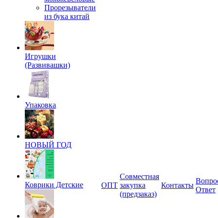
Прорезыватели
из бука китай
Игрушки
(Развивашки)
Упаковка
НОВЫЙ ГОД
Совместная
Вопро
Коврики Детские
ОПТ
закупка
Контакты
Ответ
(предзаказ)