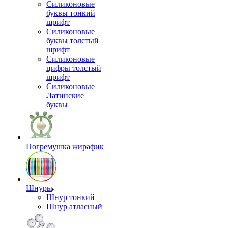
Силиконовые
буквы тонкий
шрифт
Силиконовые
буквы толстый
шрифт
Силиконовые
цифры толстый
шрифт
Силиконовые
Латинские
буквы
Погремушка жирафик
Шнуры
Шнур тонкий
Шнур атласный