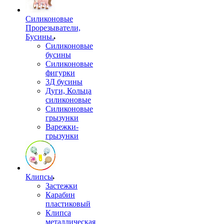
Силиконовые
Прорезыватели,
Бусины.
Силиконовые
бусины
Силиконовые
фигурки
3Д бусины
Дуги, Кольца
силиконовые
Силиконовые
грызунки
Варежки-
грызунки
Клипсы
Застежки
Карабин
пластиковый
Клипса
металлическая