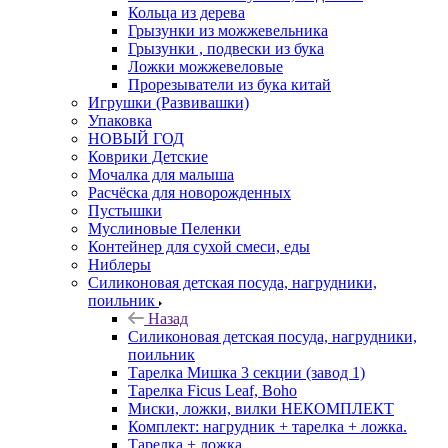
Кольца из дерева
Грызунки из можжевельника
Грызунки , подвески из бука
Ложки можжевеловые
Прорезыватели из бука китай
Игрушки (Развивашки)
Упаковка
НОВЫЙ ГОД
Коврики Детские
Мочалка для малыша
Расчёска для новорожденных
Пустышки
Муслиновые Пеленки
Контейнер для сухой смеси, еды
Ниблеры
Силиконовая детская посуда, нагрудники,
поильник
Назад
Силиконовая детская посуда, нагрудники,
поильник
Тарелка Мишка 3 секции (завод 1)
Тарелка Ficus Leaf, Boho
Миски, ложки, вилки НЕКОМПЛЕКТ
Комплект: нагрудник + тарелка + ложка.
Тарелка + ложка