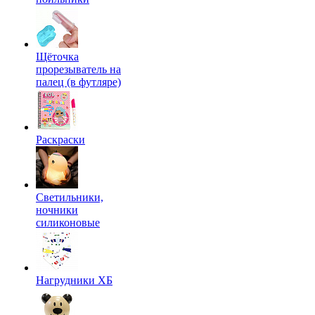
Щёточка
прорезыватель на
палец (в футляре)
Раскраски
Светильники,
ночники
силиконовые
Нагрудники ХБ