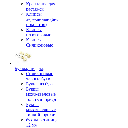
Крепление для
растяжек
Клипсы
деревянные (без
покрытия)
Клипсы
пластиковые
Клипсы
Силиконовые
Буквы, цифры
Силиконовые
черные буквы
Буквы из бука
Буквы
можжевеловые
толстый шрифт
Буквы
можжевеловые
тонкий шрифт
буквы латиница
12 мм