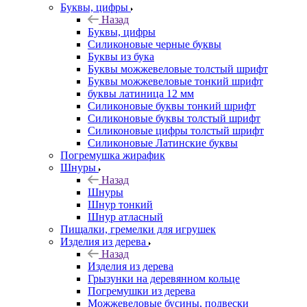
Буквы, цифры
Назад
Буквы, цифры
Силиконовые черные буквы
Буквы из бука
Буквы можжевеловые толстый шрифт
Буквы можжевеловые тонкий шрифт
буквы латиница 12 мм
Силиконовые буквы тонкий шрифт
Силиконовые буквы толстый шрифт
Силиконовые цифры толстый шрифт
Силиконовые Латинские буквы
Погремушка жирафик
Шнуры
Назад
Шнуры
Шнур тонкий
Шнур атласный
Пищалки, гремелки для игрушек
Изделия из дерева
Назад
Изделия из дерева
Грызунки на деревянном кольце
Погремушки из дерева
Можжевеловые бусины, подвески