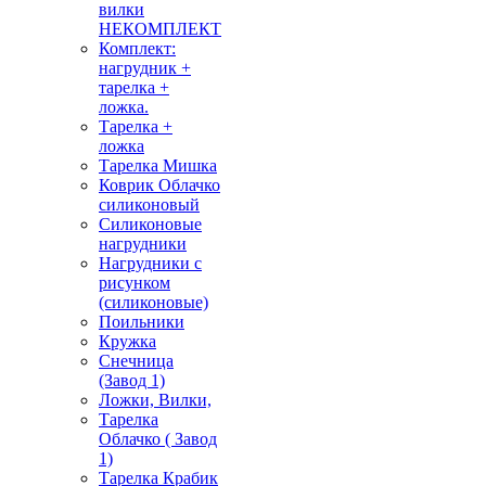
вилки
НЕКОМПЛЕКТ
Комплект:
нагрудник +
тарелка +
ложка.
Тарелка +
ложка
Тарелка Мишка
Коврик Облачко
силиконовый
Силиконовые
нагрудники
Нагрудники с
рисунком
(силиконовые)
Поильники
Кружка
Снечница
(Завод 1)
Ложки, Вилки,
Тарелка
Облачко ( Завод
1)
Тарелка Крабик